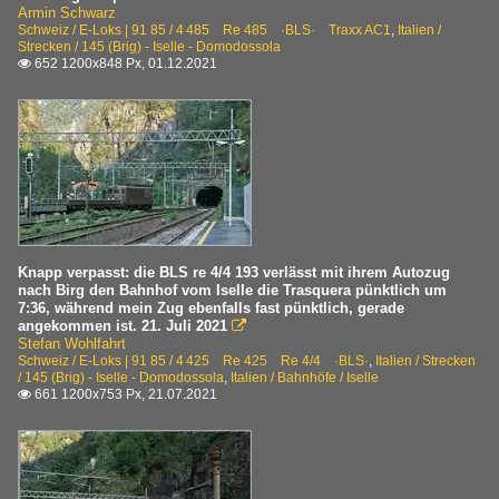
Armin Schwarz
Schweiz / E-Loks | 91 85 / 4 485 Re 485 ·BLS· Traxx AC1
,
Italien /
Strecken / 145 (Brig) - Iselle - Domodossola
652 1200x848 Px, 01.12.2021

Knapp verpasst: die BLS re 4/4 193 verlässt mit ihrem Autozug
nach Birg den Bahnhof vom Iselle die Trasquera pünktlich um
7:36, während mein Zug ebenfalls fast pünktlich, gerade
angekommen ist. 21. Juli 2021

Stefan Wohlfahrt
Schweiz / E-Loks | 91 85 / 4 425 Re 425 Re 4/4 ·BLS·
,
Italien / Strecken
/ 145 (Brig) - Iselle - Domodossola
,
Italien / Bahnhöfe / Iselle
661 1200x753 Px, 21.07.2021
