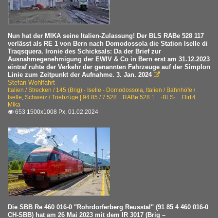
Nun hat der MIKA seine Italien-Zulassung! Der BLS RABe 528 117
verlässt als RE 1 von Bern nach Domodossola die Station Iselle di
Traqsquera. Ironie des Schicksals: Da der Brief zur
Ausnahmegenehmigung der EWIV & Co in Bern erst am 31.12.2023
eintraf ruhte der Verkehr der genannten Fahrzeuge auf der Simplon
Linie zum Zeitpunkt der Aufnahme. 3. Jan. 2024

Stefan Wohlfahrt
Italien / Strecken / 145 (Brig) - Iselle - Domodossola
,
Italien / Bahnhöfe /
Iselle
,
Schweiz / Triebzüge | 94 85 / 7 528 RABe 528.1 ·BLS· Flirt 4
Mika
653 1500x1008 Px, 01.02.2024

Die SBB Re 460 016-0 "Rohrdorferberg Reusstal" (91 85 4 460 016-0
CH-SBB) hat am 26 Mai 2023 mit dem IR 3017 (Brig –