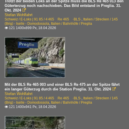
Trotzt der beiden Loks an der Spitze muss die BLS Re 465 013 den
2018
Domodossola
Güterterzug noch nachschieben. Das Bild entstand in Preglia. 31.
Okt. 2024

Iselle
Stefan Wohlfahrt
2020
Schweiz / E-Loks | 91 85 / 4 465 Re 465 ·BLS·
,
Italien / Strecken / 145
Preglia
(Brig) - Iselle - Domodossola
,
Italien / Bahnhöfe / Preglia
2020
121 1400x899 Px, 18.04.2026

Varzo
2021
2022
Schweiz
2023
E-Loks | 91 85
2024
Spezifikationen der Baureihen
4 420 Re 420 Re 4/4 II 1. Serie ·SBB·BLS·WRS·
4 420 Re 420 Re 4/4 II 2. Serie ·SBB·MThB·
Mit der BLS Re 465 003 und einer BLS Re 475 an der Spitze fährt
ein langer Güterzug durch die Station Preglia. 31. Okt. 2024

4 425 Re 425 Re 4/4 ·BLS·
Stefan Wohlfahrt
Schweiz / E-Loks | 91 85 / 4 465 Re 465 ·BLS·
,
Italien / Strecken / 145
4 430 Re 430 Re 4/4 III ·EBT ·OeBB·RM·SBB·SMB·SOB·
(Brig) - Iselle - Domodossola
,
Italien / Bahnhöfe / Preglia
121 1400x941 Px, 18.04.2026

4 460 Re 460 ·SBB·
4 465 Re 465 ·BLS·
4 482 Re 482 ·SBB·sonstige· Traxx AC1