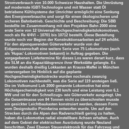
Stromverbrauch von 10.000 Schweizer Haushalten. Die Umrüstung
auf modernste IGBT-Technologie und mit Wasser statt Öl
betriebene Kühlsysteme der Umrichter ermöglicht eine Senkung
des Energieverbrauchs und sorgt für einen ökologischeren und
sicheren Bahnbetrieb. Geschichte und Beschreibung: Die SBB
bestellte im Zusammenhang mit den Projekten Bahn 2000 eine
erste Serie von 12 Universal-Hochgeschwindigkeitslokomotiven,
noch als Re 4/4VI – 10701 bis 10712 bestellt. Diese Bestellung
wurde noch vor Beginn der Konstruktionsarbeiten auf 24 erhöht.
Für den alpenquerenden Güterverkehr wurde von der
Eidgenossenschaft eine weitere Serie von 75 Lokomotiven (auch
als 'Hupac'-Lokomotiven bekannt) in Auftrag gegeben. Die
vorgegebenen Liefertermine für dieses Los waren derart kurz, dass
die SLM an die Kapazitätsgrenze ihrer Werkstätte gelangte. Es
wurden deshalb dreißig Lokkasten an Krauss-Maffei in München
untervergeben Im Hinblick auf die geplante
Hochgeschwindigkeitsstrecke wurden nochmals zwanzig
Lokomotiven nachbestellt, was die Serie auf 119 ansteigen ließ.
Die im Volksmund Lok 2000 genannte Lokomotive hat eine
Höchstgeschwindigkeit von 230 km/h und eine Leistung von 6,1
MW und ist für den Schnellzugs- wie Güterverkehr ausgelegt. Um
die Gesamtmasse von 84 Tonnen nicht zu überschreiten musste
ein gesickter Leichtbaukasten konstruiert werden, dessen Form
vom Designstudio Pininfarina entworfen wurde. Um auf den
Strecken durch die Alpen den Radverschleiß gering zu halten,
haben die Lokomotive radial einstellbare Achsen erhalten. Auch
auf dem Gebiet der elektrischen Ausrüstung wurde Neuland
beschritten. Zwei Ebenen Steuerelektronik für das Fahrzeug und