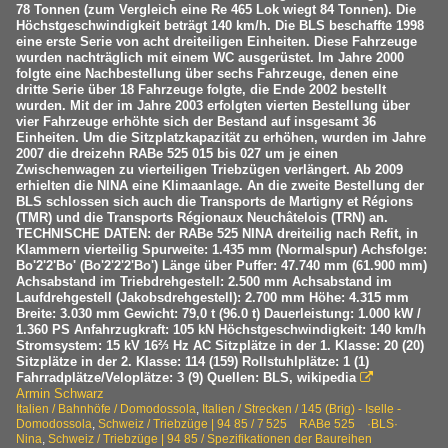
78 Tonnen (zum Vergleich eine Re 465 Lok wiegt 84 Tonnen). Die
Höchstgeschwindigkeit beträgt 140 km/h. Die BLS beschaffte 1998
eine erste Serie von acht dreiteiligen Einheiten. Diese Fahrzeuge
wurden nachträglich mit einem WC ausgerüstet. Im Jahre 2000
folgte eine Nachbestellung über sechs Fahrzeuge, denen eine
dritte Serie über 18 Fahrzeuge folgte, die Ende 2002 bestellt
wurden. Mit der im Jahre 2003 erfolgten vierten Bestellung über
vier Fahrzeuge erhöhte sich der Bestand auf insgesamt 36
Einheiten. Um die Sitzplatzkapazität zu erhöhen, wurden im Jahre
2007 die dreizehn RABe 525 015 bis 027 um je einen
Zwischenwagen zu vierteiligen Triebzügen verlängert. Ab 2009
erhielten die NINA eine Klimaanlage. An die zweite Bestellung der
BLS schlossen sich auch die Transports de Martigny et Régions
(TMR) und die Transports Régionaux Neuchâtelois (TRN) an.
TECHNISCHE DATEN: der RABe 525 NINA dreiteilig nach Refit, in
Klammern vierteilig Spurweite: 1.435 mm (Normalspur) Achsfolge:
Bo'2'2'Bo' (Bo'2'2'2'Bo') Länge über Puffer: 47.740 mm (61.900 mm)
Achsabstand im Triebdrehgestell: 2.500 mm Achsabstand im
Laufdrehgestell (Jakobsdrehgestell): 2.700 mm Höhe: 4.315 mm
Breite: 3.030 mm Gewicht: 79,0 t (96.0 t) Dauerleistung: 1.000 kW /
1.360 PS Anfahrzugkraft: 105 kN Höchstgeschwindigkeit: 140 km/h
Stromsystem: 15 kV 16⅔ Hz AC Sitzplätze in der 1. Klasse: 20 (20)
Sitzplätze in der 2. Klasse: 114 (159) Rollstuhlplätze: 1 (1)
Fahrradplätze/Veloplätze: 3 (9) Quellen: BLS, wikipedia

Armin Schwarz
Italien / Bahnhöfe / Domodossola
,
Italien / Strecken / 145 (Brig) - Iselle -
Domodossola
,
Schweiz / Triebzüge | 94 85 / 7 525 RABe 525 ·BLS·
Nina
,
Schweiz / Triebzüge | 94 85 / Spezifikationen der Baureihen