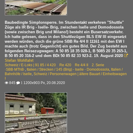
Baubedingte Simplonsperre. Im Stundentakt verkehren "Shuttle"
Züge als IR Brig - Iselle- Brig, zwischen Iselle und Domodossola
(sowie zwischen Brig und Milano!) besteht ein Busersatzverkehr.
Ich hatte gelesen, dass in den Shuttlezügen BLS EW III eingesetzt
werden würden, doch die grüne SBB Re 4/4 II 11161 mit den EW I
machte auch (trotz Gegenlicht) ein gutes Bild. Der Zug besteht aus
folgenden Reisezugwagen: A 50 85 18 35 028-1, B 5085 20 35 265-1,
B 50 85 20 316-2 und dem BDt 50 85 82 33 923-2. 19. August 2020

Stefan Wohlfahrt
Schweiz / E-Loks | 91 85 / 4 420 Re 420 Re 4/4 II 2. Serie
·SBB·MThB·
,
Italien / Strecken / 145 (Brig) - Iselle - Domodossola
,
Italien /
Bahnhöfe / Iselle
,
Schweiz / Personenwagen | ältere Bauart / Einheitswagen
I
845
1200x903 Px, 20.08.2020

 1