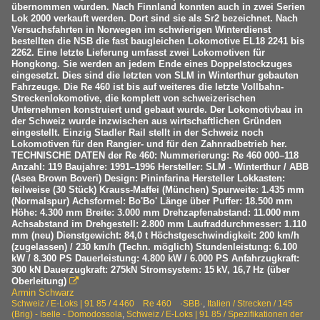
übernommen wurden. Nach Finnland konnten auch in zwei Serien
Lok 2000 verkauft werden. Dort sind sie als Sr2 bezeichnet. Nach
Versuchsfahrten in Norwegen im schwierigen Winterdienst
bestellten die NSB die fast baugleichen Lokomotive EL18 2241 bis
2262. Eine letzte Lieferung umfasst zwei Lokomotiven für
Hongkong. Sie werden an jedem Ende eines Doppelstockzuges
eingesetzt. Dies sind die letzten von SLM in Winterthur gebauten
Fahrzeuge. Die Re 460 ist bis auf weiteres die letzte Vollbahn-
Streckenlokomotive, die komplett von schweizerischen
Unternehmen konstruiert und gebaut wurde. Der Lokomotivbau in
der Schweiz wurde inzwischen aus wirtschaftlichen Gründen
eingestellt. Einzig Stadler Rail stellt in der Schweiz noch
Lokomotiven für den Rangier- und für den Zahnradbetrieb her.
TECHNISCHE DATEN der Re 460: Nummerierung: Re 460 000–118
Anzahl: 119 Baujahre: 1991–1996 Hersteller: SLM - Winterthur / ABB
(Asea Brown Boveri) Design: Pininfarina Hersteller Lokkasten:
teilweise (30 Stück) Krauss-Maffei (München) Spurweite: 1.435 mm
(Normalspur) Achsformel: Bo'Bo' Länge über Puffer: 18.500 mm
Höhe: 4.300 mm Breite: 3.000 mm Drehzapfenabstand: 11.000 mm
Achsabstand im Drehgestell: 2.800 mm Laufraddurchmesser: 1.110
mm (neu) Dienstgewicht: 84,0 t Höchstgeschwindigkeit: 200 km/h
(zugelassen) / 230 km/h (Techn. möglich) Stundenleistung: 6.100
kW / 8.300 PS Dauerleistung: 4.800 kW / 6.000 PS Anfahrzugkraft:
300 kN Dauerzugkraft: 275kN Stromsystem: 15 kV, 16,7 Hz (über
Oberleitung)

Armin Schwarz
Schweiz / E-Loks | 91 85 / 4 460 Re 460 ·SBB·
,
Italien / Strecken / 145
(Brig) - Iselle - Domodossola
,
Schweiz / E-Loks | 91 85 / Spezifikationen der