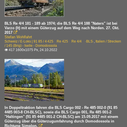
BLS Re 4/4 181 - 189 ab 1974; die BLS Re 4/4 188 "Naters" ist bei
Varzo (It) mit einem Güterzug auf dem Weg nach Norden. 27. Okt.
2017

Stefan Wohlfahrt
Schweiz / E-Loks | 91 85 / 4 425 Re 425 Re 4/4 ·BLS·
,
Italien / Strecken
/ 145 (Brig) - Iselle - Domodossola
417 1600x1075 Px, 24.10.2022

In Doppeltraktion fahren die BLS Cargo 002 - Re 485 002-0 (91 85
4485 003-8 CH-BLSC), sowie die BLS Cargo 001, Re 485 001-2
"Haltingen" (91 85 4485 001-2 CH-BLSC) am 15.09.2017 mit einem
Güterzug über die Güterzugumfahrung durch Domodossola in
Richtung Simplon.
