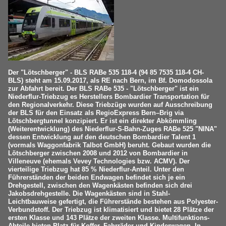
Der "Lötschberger" - BLS RABe 535 118-4 (94 85 7535 118-4 CH-
BLS) steht am 15.09.2017, als RE nach Bern, im Bf. Domodossola
zur Abfahrt bereit. Der BLS RABe 535 - "Lötschberger" ist ein
Niederflur-Triebzug es Herstellers Bombardier Transportation für
den Regionalverkehr. Diese Triebzüge wurden auf Ausschreibung
der BLS für den Einsatz als RegioExpress Bern–Brig via
Lötschbergtunnel konzipiert. Er ist ein direkter Abkömmling
(Weiterentwicklung) des Niederflur-S-Bahn-Zuges RABe 525 "NINA"
dessen Entwicklung auf den deutschen Bombardier Talent 1
(vormals Waggonfabrik Talbot GmbH) beruht. Gebaut wurden die
Lötschberger zwischen 2008 und 2012 von Bombardier in
Villeneuve (ehemals Vevey Technologies bzw. ACMV). Der
vierteilige Triebzug hat 85 % Niederflur-Anteil. Unter den
Führerständen der beiden Endwagen befindet sich je ein
Drehgestell, zwischen den Wagenkästen befinden sich drei
Jakobsdrehgestelle. Die Wagenkästen sind in Stahl-
Leichtbauweise gefertigt, die Führerstände bestehen aus Polyester-
Verbundstoff. Der Triebzug ist klimatisiert und bietet 28 Plätze der
ersten Klasse und 143 Plätze der zweiten Klasse. Multifunktions-
Abteile bieten Platz für Koffer, Fahrräder und Kinderwagen. In