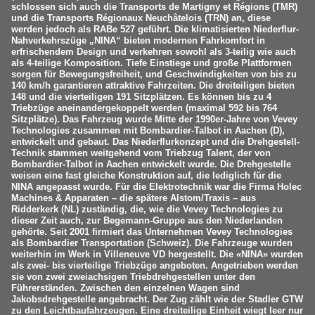
schlossen sich auch die Transports de Martigny et Régions (TMR)
und die Transports Régionaux Neuchâtelois (TRN) an, diese
werden jedoch als RABe 527 geführt. Die klimatisierten Niederflur-
Nahverkehrszüge „NINA“ bieten modernen Fahrkomfort in
erfrischendem Design und verkehren sowohl als 3-teilig wie auch
als 4-teilige Komposition. Tiefe Einstiege und große Plattformen
sorgen für Bewegungsfreiheit, und Geschwindigkeiten von bis zu
140 km/h garantieren attraktive Fahrzeiten. Die dreiteiligen bieten
148 und die vierteiligen 191 Sitzplätzen. Es können bis zu 4
Triebzüge aneinandergekoppelt werden (maximal 592 bis 764
Sitzplätze). Das Fahrzeug wurde Mitte der 1990er-Jahre von Vevey
Technologies zusammen mit Bombardier-Talbot in Aachen (D),
entwickelt und gebaut. Das Niederflurkonzept und die Drehgestell-
Technik stammen weitgehend vom Triebzug Talent, der von
Bombardier-Talbot in Aachen entwickelt wurde. Die Drehgestelle
weisen eine fast gleiche Konstruktion auf, die lediglich für die
NINA angepasst wurde. Für die Elektrotechnik war die Firma Holec
Machines & Apparaten – die spätere Alstom/Traxis – aus
Ridderkerk (NL) zuständig, die, wie die Vevey Technologies zu
dieser Zeit auch, zur Begemann-Gruppe aus den Niederlanden
gehörte. Seit 2001 firmiert das Unternehmen Vevey Technologies
als Bombardier Transportation (Schweiz). Die Fahrzeuge wurden
weiterhin im Werk in Villeneuve VD hergestellt. Die «NINA» wurden
als zwei- bis vierteilige Triebzüge angeboten. Angetrieben werden
sie von zwei zweiachsigen Triebdrehgestellen unter den
Führerständen. Zwischen den einzelnen Wagen sind
Jakobsdrehgestelle angebracht. Der Zug zählt wie der Stadler GTW
zu den Leichtbaufahrzeugen. Eine dreiteilige Einheit wiegt leer nur