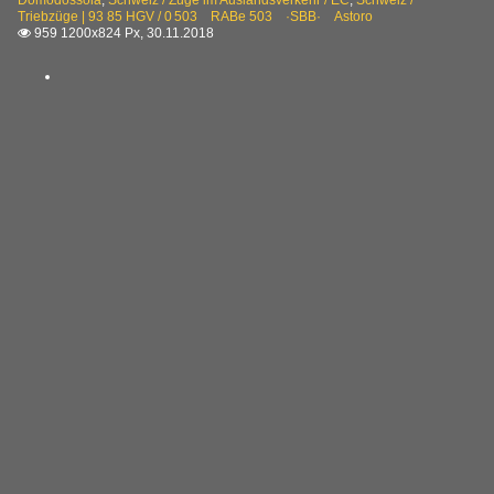
Domodossola
,
Schweiz / Züge im Auslandsverkehr / EC
,
Schweiz /
Triebzüge | 93 85 HGV / 0 503 RABe 503 ·SBB· Astoro
959 1200x824 Px, 30.11.2018
