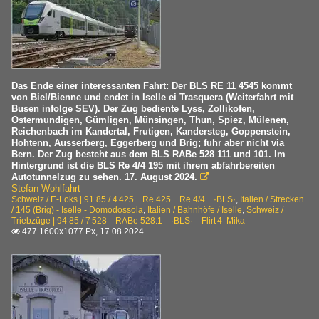
Spezifikationen der Baureihen
7 525 RABe 525 ·BLS· Nina
7 528 RABe 528.1 ·BLS· Flirt 4 Mika
7 535 RABe 535 ·BLS· Lötschberger
7 560 RBDe 560 ·SBB· NPZ Domino
Das Ende einer interessanten Fahrt: Der BLS RE 11 4545 kommt
von Biel/Bienne und endet in Iselle ei Trasquera (Weiterfahrt mit
Busen infolge SEV). Der Zug bediente Lyss, Zollikofen,
Züge im Auslandsverkehr
Ostermundigen, Gümligen, Münsingen, Thun, Spiez, Mülenen,
Reichenbach im Kandertal, Frutigen, Kandersteg, Goppenstein,
EC
Hohtenn, Ausserberg, Eggerberg und Brig; fuhr aber nicht via
Bern. Der Zug besteht aus dem BLS RABe 528 111 und 101. Im
Hintergrund ist die BLS Re 4/4 195 mit ihrem abfahrbereiten
Autotunnelzug zu sehen. 17. August 2024.

Stefan Wohlfahrt
Schweiz / E-Loks | 91 85 / 4 425 Re 425 Re 4/4 ·BLS·
,
Italien / Strecken
/ 145 (Brig) - Iselle - Domodossola
,
Italien / Bahnhöfe / Iselle
,
Schweiz /
Triebzüge | 94 85 / 7 528 RABe 528.1 ·BLS· Flirt 4 Mika
477 1600x1077 Px, 17.08.2024
