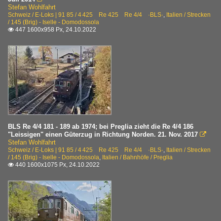
Stefan Wohlfahrt
Schweiz / E-Loks | 91 85 / 4 425 Re 425 Re 4/4 ·BLS·
,
Italien / Strecken
/ 145 (Brig) - Iselle - Domodossola
447 1600x958 Px, 24.10.2022

BLS Re 4/4 181 - 189 ab 1974; bei Preglia zieht die Re 4/4 186
"Leissigen" einen Güterzug in Richtung Norden. 21. Nov. 2017

Stefan Wohlfahrt
Schweiz / E-Loks | 91 85 / 4 425 Re 425 Re 4/4 ·BLS·
,
Italien / Strecken
/ 145 (Brig) - Iselle - Domodossola
,
Italien / Bahnhöfe / Preglia
440 1600x1075 Px, 24.10.2022
