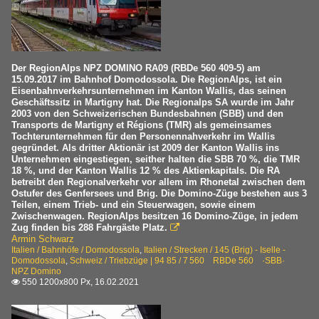
Der RegionAlps NPZ DOMINO RA09 (RBDe 560 409-5) am
15.09.2017 im Bahnhof Domodossola. Die RegionAlps, ist ein
Eisenbahnverkehrsunternehmen im Kanton Wallis, das seinen
Geschäftssitz in Martigny hat. Die Regionalps SA wurde im Jahr
2003 von den Schweizerischen Bundesbahnen (SBB) und den
Transports de Martigny et Régions (TMR) als gemeinsames
Tochterunternehmen für den Personennahverkehr im Wallis
gegründet. Als dritter Aktionär ist 2009 der Kanton Wallis ins
Unternehmen eingestiegen, seither halten die SBB 70 %, die TMR
18 %, und der Kanton Wallis 12 % des Aktienkapitals. Die RA
betreibt den Regionalverkehr vor allem im Rhonetal zwischen dem
Ostufer des Genfersees und Brig. Die Domino-Züge bestehen aus 3
Teilen, einem Trieb- und ein Steuerwagen, sowie einem
Zwischenwagen. RegionAlps besitzen 16 Domino-Züge, in jedem
Zug finden bis 288 Fahrgäste Platz.

Armin Schwarz
Italien / Bahnhöfe / Domodossola
,
Italien / Strecken / 145 (Brig) - Iselle -
Domodossola
,
Schweiz / Triebzüge | 94 85 / 7 560 RBDe 560 ·SBB·
NPZ Domino
550 1200x800 Px, 16.02.2021
