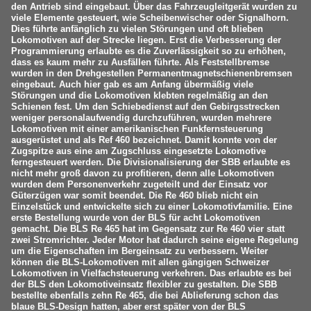
den Antrieb sind eingebaut. Über das Fahrzeugleitgerät wurden zu
viele Elemente gesteuert, wie Scheibenwischer oder Signalhorn.
Dies führte anfänglich zu vielen Störungen und oft blieben
Lokomotiven auf der Strecke liegen. Erst die Verbesserung der
Programmierung erlaubte es die Zuverlässigkeit so zu erhöhen,
dass es kaum mehr zu Ausfällen führte. Als Feststellbremse
wurden in den Drehgestellen Permanentmagnetschienenbremsen
eingebaut. Auch hier gab es am Anfang übermäßig viele
Störungen und die Lokomotiven klebten regelmäßig an den
Schienen fest. Um den Schiebedienst auf den Gebirgsstrecken
weniger personalaufwendig durchzuführen, wurden mehrere
Lokomotiven mit einer amerikanischen Funkfernsteuerung
ausgerüstet und als Ref 460 bezeichnet. Damit konnte von der
Zugspitze aus eine am Zugschluss eingesetzte Lokomotive
ferngesteuert werden. Die Divisionalisierung der SBB erlaubte es
nicht mehr groß davon zu profitieren, denn alle Lokomotiven
wurden dem Personenverkehr zugeteilt und der Einsatz vor
Güterzügen war somit beendet. Die Re 460 blieb nicht ein
Einzelstück und entwickelte sich zu einer Lokomotivfamilie. Eine
erste Bestellung wurde von der BLS für acht Lokomotiven
gemacht. Die BLS Re 465 hat im Gegensatz zur Re 460 vier statt
zwei Stromrichter. Jeder Motor hat dadurch seine eigene Regelung
um die Eigenschaften im Bergeinsatz zu verbessern. Weiter
können die BLS-Lokomotiven mit allen gängigen Schweizer
Lokomotiven in Vielfachsteuerung verkehren. Das erlaubte es bei
der BLS den Lokomotiveinsatz flexibler zu gestalten. Die SBB
bestellte ebenfalls zehn Re 465, die bei Ablieferung schon das
blaue BLS-Design hatten, aber erst später von der BLS