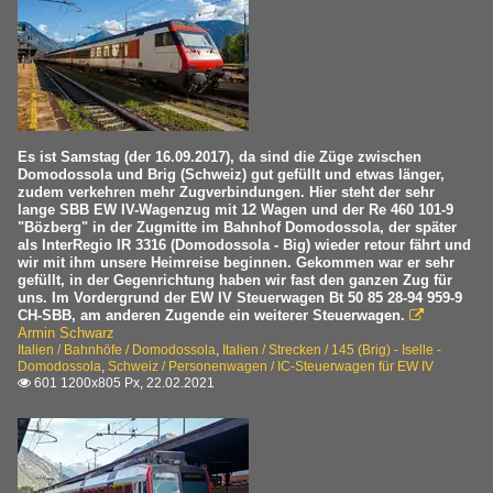
Es ist Samstag (der 16.09.2017), da sind die Züge zwischen
Domodossola und Brig (Schweiz) gut gefüllt und etwas länger,
zudem verkehren mehr Zugverbindungen. Hier steht der sehr
lange SBB EW IV-Wagenzug mit 12 Wagen und der Re 460 101-9
"Bözberg" in der Zugmitte im Bahnhof Domodossola, der später
als InterRegio IR 3316 (Domodossola - Big) wieder retour fährt und
wir mit ihm unsere Heimreise beginnen. Gekommen war er sehr
gefüllt, in der Gegenrichtung haben wir fast den ganzen Zug für
uns. Im Vordergrund der EW IV Steuerwagen Bt 50 85 28-94 959-9
CH-SBB, am anderen Zugende ein weiterer Steuerwagen.

Armin Schwarz
Italien / Bahnhöfe / Domodossola
,
Italien / Strecken / 145 (Brig) - Iselle -
Domodossola
,
Schweiz / Personenwagen / IC-Steuerwagen für EW IV
601 1200x805 Px, 22.02.2021
