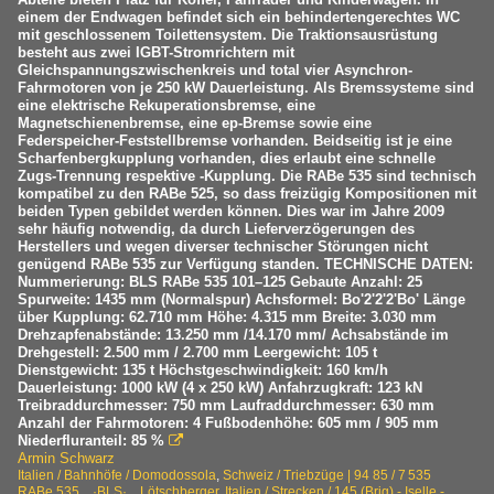
einem der Endwagen befindet sich ein behindertengerechtes WC
mit geschlossenem Toilettensystem. Die Traktionsausrüstung
besteht aus zwei IGBT-Stromrichtern mit
Gleichspannungszwischenkreis und total vier Asynchron-
Fahrmotoren von je 250 kW Dauerleistung. Als Bremssysteme sind
eine elektrische Rekuperationsbremse, eine
Magnetschienenbremse, eine ep-Bremse sowie eine
Federspeicher-Feststellbremse vorhanden. Beidseitig ist je eine
Scharfenbergkupplung vorhanden, dies erlaubt eine schnelle
Zugs-Trennung respektive -Kupplung. Die RABe 535 sind technisch
kompatibel zu den RABe 525, so dass freizügig Kompositionen mit
beiden Typen gebildet werden können. Dies war im Jahre 2009
sehr häufig notwendig, da durch Lieferverzögerungen des
Herstellers und wegen diverser technischer Störungen nicht
genügend RABe 535 zur Verfügung standen. TECHNISCHE DATEN:
Nummerierung: BLS RABe 535 101–125 Gebaute Anzahl: 25
Spurweite: 1435 mm (Normalspur) Achsformel: Bo'2'2'2'Bo' Länge
über Kupplung: 62.710 mm Höhe: 4.315 mm Breite: 3.030 mm
Drehzapfenabstände: 13.250 mm /14.170 mm/ Achsabstände im
Drehgestell: 2.500 mm / 2.700 mm Leergewicht: 105 t
Dienstgewicht: 135 t Höchstgeschwindigkeit: 160 km/h
Dauerleistung: 1000 kW (4 x 250 kW) Anfahrzugkraft: 123 kN
Treibraddurchmesser: 750 mm Laufraddurchmesser: 630 mm
Anzahl der Fahrmotoren: 4 Fußbodenhöhe: 605 mm / 905 mm
Niederfluranteil: 85 %

Armin Schwarz
Italien / Bahnhöfe / Domodossola
,
Schweiz / Triebzüge | 94 85 / 7 535
RABe 535 ·BLS· Lötschberger
,
Italien / Strecken / 145 (Brig) - Iselle -