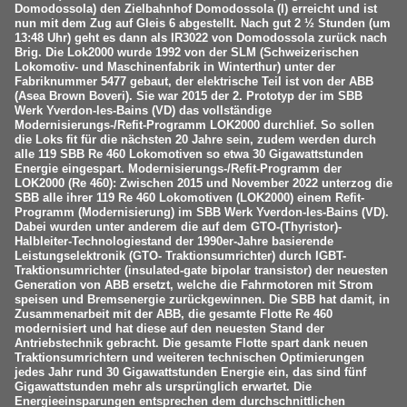
Domodossola) den Zielbahnhof Domodossola (I) erreicht und ist
nun mit dem Zug auf Gleis 6 abgestellt. Nach gut 2 ½ Stunden (um
13:48 Uhr) geht es dann als IR3022 von Domodossola zurück nach
Brig. Die Lok2000 wurde 1992 von der SLM (Schweizerischen
Lokomotiv- und Maschinenfabrik in Winterthur) unter der
Fabriknummer 5477 gebaut, der elektrische Teil ist von der ABB
(Asea Brown Boveri). Sie war 2015 der 2. Prototyp der im SBB
Werk Yverdon-les-Bains (VD) das vollständige
Modernisierungs-/Refit-Programm LOK2000 durchlief. So sollen
die Loks fit für die nächsten 20 Jahre sein, zudem werden durch
alle 119 SBB Re 460 Lokomotiven so etwa 30 Gigawattstunden
Energie eingespart. Modernisierungs-/Refit-Programm der
LOK2000 (Re 460): Zwischen 2015 und November 2022 unterzog die
SBB alle ihrer 119 Re 460 Lokomotiven (LOK2000) einem Refit-
Programm (Modernisierung) im SBB Werk Yverdon-les-Bains (VD).
Dabei wurden unter anderem die auf dem GTO-(Thyristor)-
Halbleiter-Technologiestand der 1990er-Jahre basierende
Leistungselektronik (GTO- Traktionsumrichter) durch IGBT-
Traktionsumrichter (insulated-gate bipolar transistor) der neuesten
Generation von ABB ersetzt, welche die Fahrmotoren mit Strom
speisen und Bremsenergie zurückgewinnen. Die SBB hat damit, in
Zusammenarbeit mit der ABB, die gesamte Flotte Re 460
modernisiert und hat diese auf den neuesten Stand der
Antriebstechnik gebracht. Die gesamte Flotte spart dank neuen
Traktionsumrichtern und weiteren technischen Optimierungen
jedes Jahr rund 30 Gigawattstunden Energie ein, das sind fünf
Gigawattstunden mehr als ursprünglich erwartet. Die
Energieeinsparungen entsprechen dem durchschnittlichen