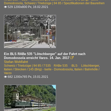
Domodossola
,
Schweiz / Triebzüge | 94 85 / Spezifikationen der Baureihen
529 1200x800 Px, 16.02.2021

Ein BLS RABe 535 "Lötschberger" auf der Fahrt nach
Domodossola erreicht Varzo. 14. Jan. 2017

Stefan Wohlfahrt
Schweiz / Triebzüge | 94 85 / 7 535 RABe 535 ·BLS· Lötschberger
,
Italien / Strecken / 145 (Brig) - Iselle - Domodossola
,
Italien / Bahnhöfe /
Varzo
682 1200x765 Px, 15.01.2021
