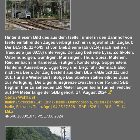
4 485 Re 485 ·BLS· Traxx AC1
4 486 Re 486 ·BLS· Traxx MS2e
4 620 Re 620 Re 6/6 ·SBB·RailAdventure·
Hinter diesem Bild des aus dem Iselle Tunnel in den Bahnhof von
Personenwagen
Iselle einfahrenden Zuges verbirgt sich ein ungwöhnlichr Zuglauf:
Der BLS RE 11 4545 ist von Biel/Bienne (ab 07:34) nach Iselle di
IC-Steuerwagen für EW IV
Trasquera (an 09:58) unterwegs. Der Zug bediente Lyss, Zollikofen,
Ostermundigen, Gümligen, Münsingen, Thun, Spiez, Mülenen,
Reichenbach im Kandertal, Frutigen, Kandersteg, Goppenstein,
Personenwagen | ältere Bauart
Hohtenn, Ausserberg, Eggerberg und Brig; fuhr demnach also
nicht via Bern. Der Zug besteht aus dem BLS RABe 528 111 und
Einheitswagen I
101. Für die Weiterfahrt infolge Baurabeiten stehen etliche Buse
zur Verfügung. Die Eigentumsgrenze zwischen der FS und SBB
Steuerwagen älterer Bauart
liegt im hier zu sehenden 169 Meter langen Iselle Tunnel, welcher
auf 144 Meter länge der SBB gehört. 17. August 2024

Triebzüge | 93 85 HGV
Stefan Wohlfahrt
Italien / Strecken / 145 (Brig) - Iselle - Domodossola
,
Italien / Bahnhöfe /
Iselle
,
Schweiz / Triebzüge | 94 85 / 7 528 RABe 528.1 ·BLS· Flirt 4
0 503 RABe 503 ·SBB· Astoro
Mika
0 610 ETR 610 ·SBB· Astoro
546 1600x1075 Px, 17.08.2024

Triebzüge | 94 85