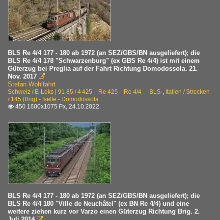
BLS Re 4/4 177 - 180 ab 1972 (an SEZ/GBS/BN ausgeliefert); die
BLS Re 4/4 178 "Schwarzenburg" (ex GBS Re 4/4) ist mit einem
Güterzug bei Preglia auf der Fahrt Richtung Domodossola. 21.
Nov. 2017

Stefan Wohlfahrt
Schweiz / E-Loks | 91 85 / 4 425 Re 425 Re 4/4 ·BLS·
,
Italien / Strecken
/ 145 (Brig) - Iselle - Domodossola
450 1600x1075 Px, 24.10.2022

BLS Re 4/4 177 - 180 ab 1972 (an SEZ/GBS/BN ausgeliefert); die
BLS Re 4/4 180 "Ville de Neuchâtel" (ex BN Re 4/4) und eine
weitere ziehen kurz vor Varzo einen Güterzug Richtung Brig. 2.
Juli 2014
