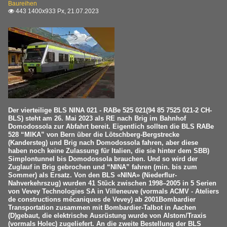
Baureihen
443 1400x933 Px, 21.07.2023

Der vierteilige BLS NINA 021 - RABe 525 021(94 85 7525 021-2 CH-
BLS) steht am 26. Mai 2023 als RE nach Brig im Bahnhof
Domodossola zur Abfahrt bereit. Eigentlich sollten die BLS RABe
528 “MIKA” von Bern über die Lötschberg-Bergstrecke
(Kandersteg) und Brig nach Domodossola fahren, aber diese
haben noch keine Zulassung für Italien, die sie hinter dem SBB)
Simplontunnel bis Domodossola brauchen. Und so wird der
Zuglauf in Brig gebrochen und “NINA” fahren (min. bis zum
Sommer) als Ersatz. Von den BLS «NINA» (Niederflur-
Nahverkehrszug) wurden 41 Stück zwischen 1998–2005 in 5 Serien
von Vevey Technologies SA in Villeneuve (vormals ACMV - Ateliers
de constructions mécaniques de Vevey) ab 2001Bombardier
Transportation zusammen mit Bombardier-Talbot in Aachen
(D)gebaut, die elektrische Ausrüstung wurde von Alstom/Traxis
(vormals Holec) zugeliefert. An die zweite Bestellung der BLS