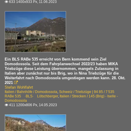
633 1400x933 Px, 11.06.2023

Ein BLS RABe 535 erreicht von Bern kommend sein Ziel
Domodossola. Seit dem Fahrplanwechsel 2022/23 haben MIKA
Triebzüge diese Leistung übernommen, mangels Zulassung in
Italien aber zunächst nur bis Brig, wo in Nina Triebzüge für die
Weiterfahrt nach Domodossola umgestiegen werden kann. 28. Okt.
2021

Stefan Wohlfahrt
Italien / Bahnhöfe / Domodossola
,
Schweiz / Triebzüge | 94 85 / 7 535
RABe 535 ·BLS· Lötschberger
,
Italien / Strecken / 145 (Brig) - Iselle -
Domodossola
411 1200x806 Px, 14.05.2023
