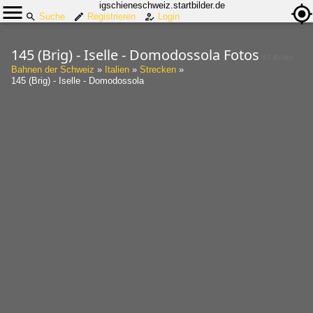
igschieneschweiz.startbilder.de
Suche
Registrieren
Login
145 (Brig) - Iselle - Domodossola Fotos
61 Bilder
Bahnen der Schweiz
»
Italien
»
Strecken
»
145 (Brig) - Iselle - Domodossola