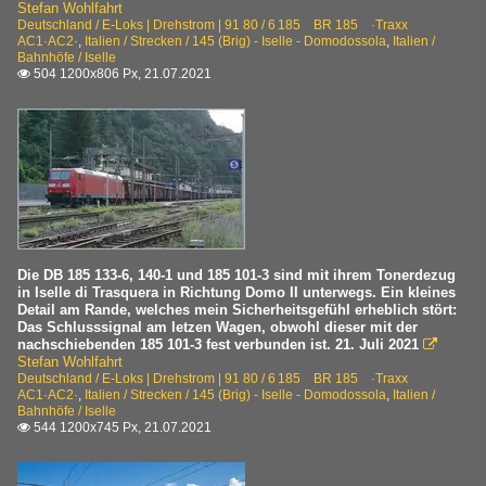
Stefan Wohlfahrt
Deutschland / E-Loks | Drehstrom | 91 80 / 6 185 BR 185 ·Traxx
AC1·AC2·
,
Italien / Strecken / 145 (Brig) - Iselle - Domodossola
,
Italien /
Bahnhöfe / Iselle
504 1200x806 Px, 21.07.2021

Die DB 185 133-6, 140-1 und 185 101-3 sind mit ihrem Tonerdezug
in Iselle di Trasquera in Richtung Domo II unterwegs. Ein kleines
Detail am Rande, welches mein Sicherheitsgefühl erheblich stört:
Das Schlusssignal am letzen Wagen, obwohl dieser mit der
nachschiebenden 185 101-3 fest verbunden ist. 21. Juli 2021

Stefan Wohlfahrt
Deutschland / E-Loks | Drehstrom | 91 80 / 6 185 BR 185 ·Traxx
AC1·AC2·
,
Italien / Strecken / 145 (Brig) - Iselle - Domodossola
,
Italien /
Bahnhöfe / Iselle
544 1200x745 Px, 21.07.2021
