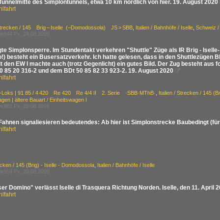
 Tunnelmitte des Simplontunnels, etwa 10 km nördlich von hier. 19. August 2020
lfahrt
Strecken / 145 Brig – Iselle (–Domodossola) JS > SBB
,
Italien / Bahnhöfe / Iselle
,
Schweiz /
x844 Px, 24.08.2020
te Simplonsperre. Im Stundentakt verkehren "Shuttle" Züge als IR Brig - Iselle
!) besteht ein Busersatzverkehr. Ich hatte gelesen, dass in den Shuttlezügen 
it den EW I machte auch (trotz Gegenlicht) ein gutes Bild. Der Zug besteht aus
50 85 20 316-2 und dem BDt 50 85 82 33 923-2. 19. August 2020

lfahrt
E-Loks | 91 85 / 4 420 Re 420 Re 4/4 II 2. Serie ·SBB·MThB·
,
Italien / Strecken / 145 (B
en | ältere Bauart / Einheitswagen I
x903 Px, 20.08.2020
Fahnen signaliesieren bedeutendes: Ab hier ist Simplonstrecke Baubedingt (für 
lfahrt
recken / 145 (Brig) - Iselle - Domodossola
,
Italien / Bahnhöfe / Iselle
x904 Px, 20.08.2020
ser Domino" verlässt Iselle di Trasquera Richtung Norden. Iselle, den 11. April 
lfahrt