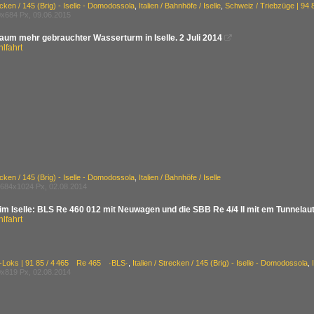
recken / 145 (Brig) - Iselle - Domodossola
,
Italien / Bahnhöfe / Iselle
,
Schweiz / Triebzüge | 
x684 Px, 09.06.2015
kaum mehr gebrauchter Wasserturm in Iselle. 2 Juli 2014

lfahrt
recken / 145 (Brig) - Iselle - Domodossola
,
Italien / Bahnhöfe / Iselle
684x1024 Px, 02.08.2014
im Iselle: BLS Re 460 012 mit Neuwagen und die SBB Re 4/4 II mit em Tunnelauto
lfahrt
E-Loks | 91 85 / 4 465 Re 465 ·BLS·
,
Italien / Strecken / 145 (Brig) - Iselle - Domodossola
,
x819 Px, 02.08.2014