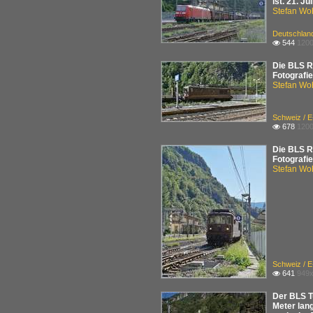
ist. 21. Ju
Stefan Woh
Deutschlan
544
1200

Die BLS Re
Fotografi
Stefan Woh
Schweiz / 
678
1200

Die BLS R
Fotografi
Stefan Woh
Schweiz / 
641
949x

Der BLS T
Meter lang