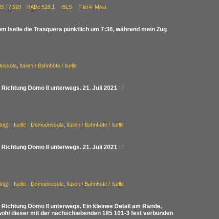
4 85 / 7 528 RABe 528.1 ·BLS· Flirt 4 Mika
m Iselle die Trasquera pünktlich um 7:36, während mein Zug
odossola
,
Italien / Bahnhöfe / Iselle
n Richtung Domo II unterwegs. 21. Juli 2021

(Brig) - Iselle - Domodossola
,
Italien / Bahnhöfe / Iselle
n Richtung Domo II unterwegs. 21. Juli 2021

(Brig) - Iselle - Domodossola
,
Italien / Bahnhöfe / Iselle
n Richtung Domo II unterwegs. Ein kleines Detail am Rande,
wohl dieser mit der nachschiebenden 185 101-3 fest verbunden