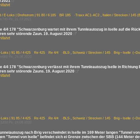
li 2021

lfahrt
d / E-Loks | Drehstrom | 91 80 / 6 185 BR 185 ·Traxx AC1·AC2·
,
Italien / Strecken / 145 
x745 Px, 21.07.2021
 4/4 178 "Schwarzenburg wartet mit ihrem Tunnleautozug in Iselle auf die Rück
eren sehr störende Zaun. 19. August 2020

lfahrt
E-Loks | 91 85 / 4 425 Re 425 Re 4/4 ·BLS·
,
Schweiz / Strecken / 145 Brig – Iselle (
x685 Px, 24.08.2020
e 4/4 178 "Schwarzenburg verlässt mit ihrem Tunnleautozug Iselle in Richtung 
eren sehr störende Zauns. 19. August 2020

lfahrt
E-Loks | 91 85 / 4 425 Re 425 Re 4/4 ·BLS·
,
Schweiz / Strecken / 145 Brig – Iselle (
1200 Px, 24.08.2020
unnelautozug nach Brig verschwindet in Iselle im 169 Meter langen "Tunnel von
en "Tunnel von Iselle" befindet sich ei Grenze zwischen der SBB (144 Meter des