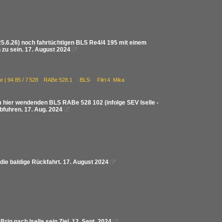
 25.6.26) noch fahrtüchtigen BLS Re4/4 195 mit einem
n zu sein. 17. August 2024

ge | 94 85 / 7 528 RABe 528.1 ·BLS· Flirt 4 Mika
em hier wendenden BLS RABe 528 102 (infolge SEV Iselle -
bfuhren. 17. Aug. 2024

die baldige Rückfahrt. 17. August 2024

ig nach Iselle sein Ziel. 12. Sept. 2024
