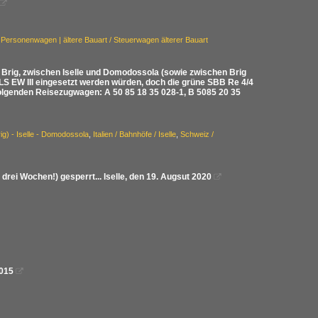

 Personenwagen | ältere Bauart / Steuerwagen älterer Bauart
- Brig, zwischen Iselle und Domodossola (sowie zwischen Brig
BLS EW III eingesetzt werden würden, doch die grüne SBB Re 4/4
 folgenden Reisezugwagen: A 50 85 18 35 028-1, B 5085 20 35
rig) - Iselle - Domodossola
,
Italien / Bahnhöfe / Iselle
,
Schweiz /
drei Wochen!) gesperrt... Iselle, den 19. Augsut 2020

2015
