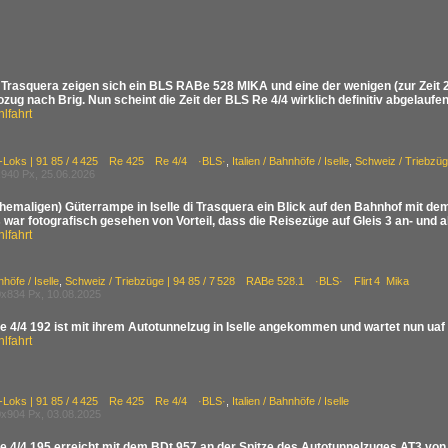
di Trasquera zeigen sich ein BLS RABe 528 MIKA und eine der wenigen (zur Zeit
zug nach Brig. Nun scheint die Zeit der BLS Re 4/4 wirklich definitiv abgelaufe
lfahrt
E-Loks | 91 85 / 4 425 Re 425 Re 4/4 ·BLS·
,
Italien / Bahnhöfe / Iselle
,
Schweiz / Triebzü
940 Px, 25.06.2026
ehemaligen) Güterrampe in Iselle di Trasquera ein Blick auf den Bahnhof mit d
war fotografisch gesehen von Vorteil, dass die Reisezüge auf Gleis 3 an- und a
lfahrt
nhöfe / Iselle
,
Schweiz / Triebzüge | 94 85 / 7 528 RABe 528.1 ·BLS· Flirt 4 Mika
x834 Px, 10.08.2025
 4/4 192 ist mit ihrem Autotunnelzug in Iselle angekommen und wartet nun uaf 
lfahrt
E-Loks | 91 85 / 4 425 Re 425 Re 4/4 ·BLS·
,
Italien / Bahnhöfe / Iselle
x904 Px, 03.08.2025
 4/4 195 erreicht mit dem BDt 957 an der Spitze des Autotunnelzuges AT3 von Br