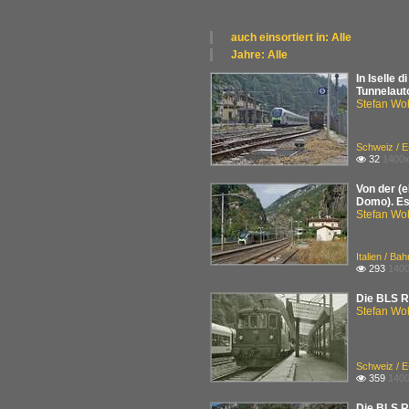
auch einsortiert in: Alle
×
Jahre: Alle
Alle Kategorien
×
In Iselle 
Deutschland
Alle Jahre
Tunnelauto
Italien
2010
Stefan Woh
Schweiz
2020
Schweiz / 
32
1400x

Von der (
Domo). Es 
Stefan Woh
Italien / Bah
293
1400

Die BLS Re
Stefan Woh
Schweiz / 
359
1400

Die BLS Re