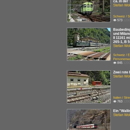
ca. in der
Stefan Woh
Schweiz / 
573
1200

Baubeding
und Milano
II 11161 m
265-1, B 
Stefan Woh
Schweiz / 
Personenwag
845
1200

Zwei rote 
Stefan Woh
Italien / St
763
1200

Ein "Walli
Stefan Woh