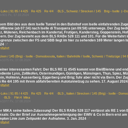
E-Loks | 91 85 / 4 425 Re 425 Re 4/4 ·BLS·
,
Schweiz / Strecken / 145 Brig – Iselle (
x901 Px, 17.10.2024
sem Bild des aus dem Iselle Tunnel in den Bahnhof von Iselle einfahrenden Zug
el/Bienne (ab 07:34) nach Iselle di Trasquera (an 09:58) unterwegs. Der Zug be
ez, Mülenen, Reichenbach im Kandertal, Frutigen, Kandersteg, Goppenstein, Ho
Bern. Der Zug besteht aus dem BLS RABe 528 111 und 101. Für die Weiterfahrt i
grenze zwischen der FS und SBB liegt im hier zu sehenden 169 Meter langen Ise
024

lfahrt
recken / 145 (Brig) - Iselle - Domodossola
,
Italien / Bahnhöfe / Iselle
,
Schweiz / Triebzüge | 9
x1075 Px, 17.08.2024
iner interessanten Fahrt: Der BLS RE 11 4545 kommt von Biel/Bienne und endet 
ediente Lyss, Zollikofen, Ostermundigen, Gümligen, Münsingen, Thun, Spiez, Mü
in, Hohtenn, Ausserberg, Eggerberg und Brig; fuhr aber nicht via Bern. Der Z
S Re 4/4 195 mit ihrem abfahrbereiten Autotunnelzug zu sehen. 17. August 2024
lfahrt
E-Loks | 91 85 / 4 425 Re 425 Re 4/4 ·BLS·
,
Italien / Strecken / 145 (Brig) - Iselle - Dom
 ·BLS· Flirt 4 Mika
x1077 Px, 17.08.2024
er MIKA seine Italien-Zulassung! Der BLS RABe 528 117 verlässt als RE 1 von B
ksals: Da der Brief zur Ausnahmegenehmigung der EWIV & Co in Bern erst am 3
implon Linie zum Zeitpunkt der Aufnahme. 3. Jan. 2024

lfahrt