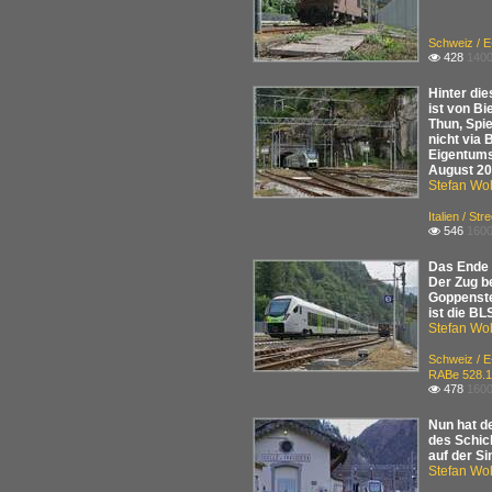
Schweiz / 
428
1400

Hinter die
ist von Bi
Thun, Spi
nicht via 
Eigentums
August 2
Stefan Woh
Italien / St
546
1600

Das Ende e
Der Zug b
Goppenste
ist die BL
Stefan Woh
Schweiz / 
RABe 528.1
478
1600

Nun hat d
des Schic
auf der S
Stefan Woh