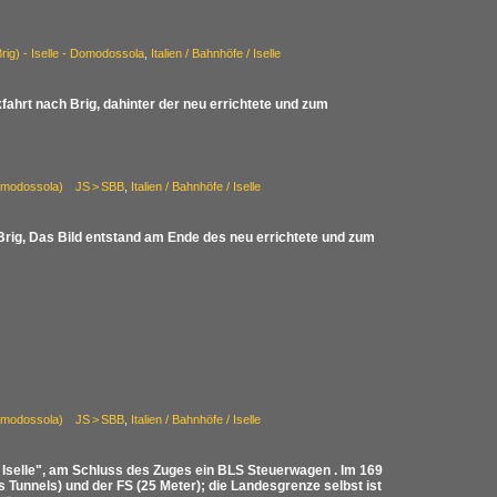
(Brig) - Iselle - Domodossola
,
Italien / Bahnhöfe / Iselle
fahrt nach Brig, dahinter der neu errichtete und zum
–Domodossola) JS > SBB
,
Italien / Bahnhöfe / Iselle
Brig, Das Bild entstand am Ende des neu errichtete und zum
–Domodossola) JS > SBB
,
Italien / Bahnhöfe / Iselle
 Iselle", am Schluss des Zuges ein BLS Steuerwagen . Im 169
 Tunnels) und der FS (25 Meter); die Landesgrenze selbst ist