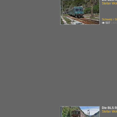
Stefan Woh
Schweiz / 
507
1400

Die BLS Re
Stefan Woh