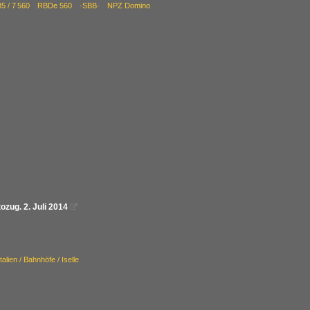
94 85 / 7 560 RBDe 560 ·SBB· NPZ Domino
zug. 2. Juli 2014

Italien / Bahnhöfe / Iselle