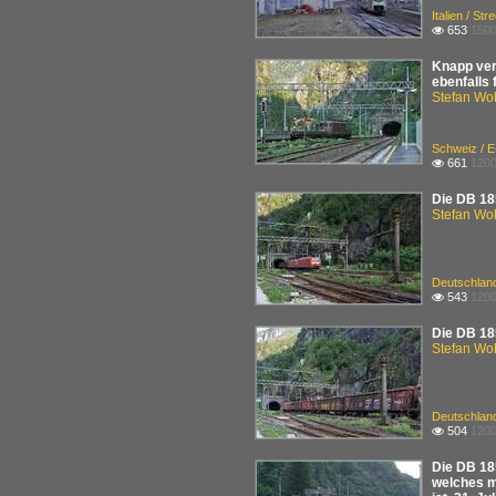
Italien / St
653
1500

Knapp ver
ebenfalls 
Stefan Woh
Schweiz / 
661
1200

Die DB 185
Stefan Woh
Deutschlan
543
1200

Die DB 185
Stefan Woh
Deutschlan
504
1200

Die DB 185
welches m