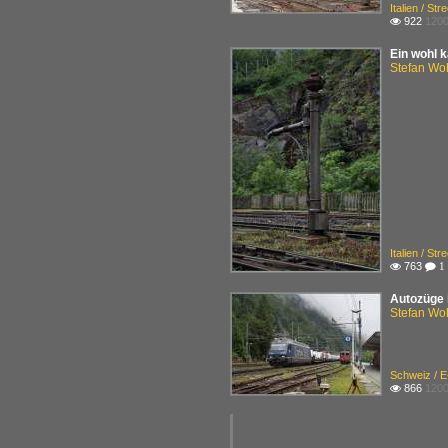
Italien / St
922
1200

Ein wohl 
Stefan Woh
Italien / St
763

 1
Autozüge 
Stefan Woh
Schweiz / 
866
1200
