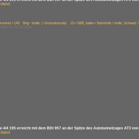
lfahrt
Strecken / 145 Brig – Iselle (–Domodossola) JS > SBB
,
Italien / Bahnhöfe / Iselle
,
Schweiz /
x941 Px, 17.10.2024
 4/4 195 erreicht mit dem BDt 957 an der Spitze des Autotunnelzuges AT3 von Br
lfahrt