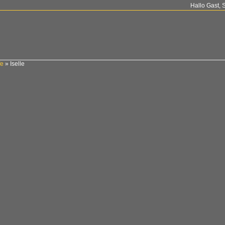
Hallo Gast, 
fe
»
Iselle