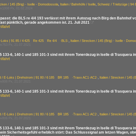
recken / 145 (Brig) - Iselle - Domodossola
,
Italien / Bahnhöfe / Iselle
,
Schweiz / Triebzüge | 9
x1008 Px, 01.02.2024
passt: die BLS re 4/4 193 verlässt mit ihrem Autozug nach Birg den Bahnhof vo
fast pünktlich, gerade angekommen ist. 21. Juli 2021

lfahrt
E-Loks | 91 85 / 4 425 Re 425 Re 4/4 ·BLS·
,
Italien / Strecken / 145 (Brig) - Iselle - Dom
x753 Px, 21.07.2021
 133-6, 140-1 und 185 101-3 sind mit ihrem Tonerdezug in Iselle di Trasquera i
lfahrt
d / E-Loks | Drehstrom | 91 80 / 6 185 BR 185 ·Traxx AC1·AC2·
,
Italien / Strecken / 145 
x806 Px, 21.07.2021
 133-6, 140-1 und 185 101-3 sind mit ihrem Tonerdezug in Iselle di Trasquera i
lfahrt
d / E-Loks | Drehstrom | 91 80 / 6 185 BR 185 ·Traxx AC1·AC2·
,
Italien / Strecken / 145 
x806 Px, 21.07.2021
 133-6, 140-1 und 185 101-3 sind mit ihrem Tonerdezug in Iselle di Trasquera i
ein Sicherheitsgefühl erheblich stört: Das Schlusssignal am letzen Wagen, ob