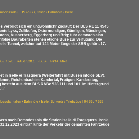
–Domodossola) JS > SBB
,
Italien / Bahnhöfe / Iselle
es verbirgt sich ein ungwöhnlichr Zuglauf: Der BLS RE 11 4545
diente Lyss, Zollikofen, Ostermundigen, Gümligen, Münsingen,
htenn, Ausserberg, Eggerberg und Brig; fuhr demnach also
nfolge Baurabeiten stehen etliche Buse zur Verfügung. Die
lle Tunnel, welcher auf 144 Meter länge der SBB gehört. 17.
4 85 / 7 528 RABe 528.1 ·BLS· Flirt 4 Mika
in Iselle ei Trasquera (Weiterfahrt mit Busen infolge SEV).
lenen, Reichenbach im Kandertal, Frutigen, Kandersteg,
ug besteht aus dem BLS RABe 528 111 und 101. Im Hintergrund
.

odossola
,
Italien / Bahnhöfe / Iselle
,
Schweiz / Triebzüge | 94 85 / 7 528
ern nach Domodossola die Station Iselle di Traqsquera. Ironie
1.12.2023 eintraf ruhte der Verkehr der genannten Fahrzeuge