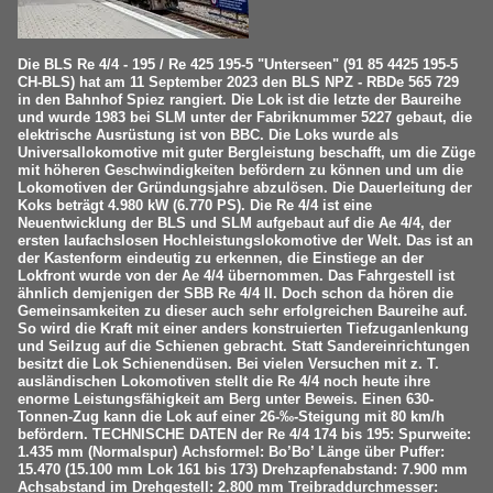
Die BLS Re 4/4 - 195 / Re 425 195-5 "Unterseen" (91 85 4425 195-5
CH-BLS) hat am 11 September 2023 den BLS NPZ - RBDe 565 729
in den Bahnhof Spiez rangiert. Die Lok ist die letzte der Baureihe
und wurde 1983 bei SLM unter der Fabriknummer 5227 gebaut, die
elektrische Ausrüstung ist von BBC. Die Loks wurde als
Universallokomotive mit guter Bergleistung beschafft, um die Züge
mit höheren Geschwindigkeiten befördern zu können und um die
Lokomotiven der Gründungsjahre abzulösen. Die Dauerleitung der
Koks beträgt 4.980 kW (6.770 PS). Die Re 4/4 ist eine
Neuentwicklung der BLS und SLM aufgebaut auf die Ae 4/4, der
ersten laufachslosen Hochleistungslokomotive der Welt. Das ist an
der Kastenform eindeutig zu erkennen, die Einstiege an der
Lokfront wurde von der Ae 4/4 übernommen. Das Fahrgestell ist
ähnlich demjenigen der SBB Re 4/4 II. Doch schon da hören die
Gemeinsamkeiten zu dieser auch sehr erfolgreichen Baureihe auf.
So wird die Kraft mit einer anders konstruierten Tiefzuganlenkung
und Seilzug auf die Schienen gebracht. Statt Sandereinrichtungen
besitzt die Lok Schienendüsen. Bei vielen Versuchen mit z. T.
ausländischen Lokomotiven stellt die Re 4/4 noch heute ihre
enorme Leistungsfähigkeit am Berg unter Beweis. Einen 630-
Tonnen-Zug kann die Lok auf einer 26-‰-Steigung mit 80 km/h
befördern. TECHNISCHE DATEN der Re 4/4 174 bis 195: Spurweite:
1.435 mm (Normalspur) Achsformel: Bo’Bo’ Länge über Puffer:
15.470 (15.100 mm Lok 161 bis 173) Drehzapfenabstand: 7.900 mm
Achsabstand im Drehgestell: 2.800 mm Treibraddurchmesser: