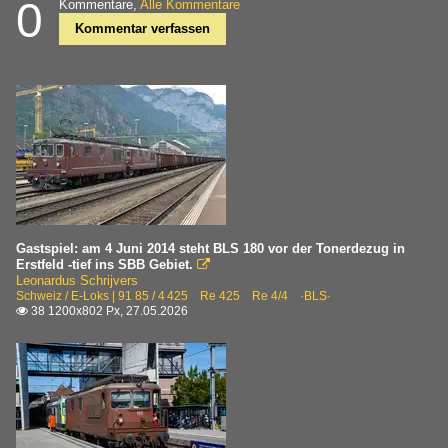
0
Kommentare,
Alle Kommentare
Kommentar verfassen
Gastspiel: am 4 Juni 2014 steht BLS 180 vor der Tonerdezug in
Erstfeld -tief ins SBB Gebiet.

Leonardus Schrijvers
Schweiz / E-Loks | 91 85 / 4 425 Re 425 Re 4/4 ·BLS·
38 1200x802 Px, 27.05.2026
