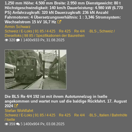
1.250 mm Höhe: 4.500 mm Breite: 2.950 mm Dienstgewicht: 80 t
Höchstgeschwindigkeit: 140 km/h Dauerleistung: 4.980 kW (6.770
PS) Anfahrzugkraft: 320 kN Dauerzugkraft: 236 kN Anzahl
Fahrmotoren: 4 Übersetzungsverhältnis: 1 : 3,346 Stromsystem:
Wechselstrom 15 kV 16,7 Hz

Armin Schwarz
Schweiz / E-Loks | 91 85 / 4 425 Re 425 Re 4/4 ·BLS·
,
Schweiz /
Dieselloks | 98 85 / Spezifikationen der Baureihen
320
1400x933 Px, 31.08.2025

 1
Die BLS Re 4/4 192 ist mit ihrem Autotunnelzug in Iselle
angekommen und wartet nun uaf die baldige Rückfahrt. 17. August
2024

Stefan Wohlfahrt
Schweiz / E-Loks | 91 85 / 4 425 Re 425 Re 4/4 ·BLS·
,
Italien / Bahnhöfe
/ Iselle
359
1400x904 Px, 03.08.2025

 5