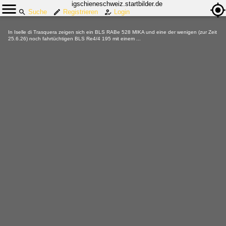
igschieneschweiz.startbilder.de
Suche
Registrieren
Login
In Iselle di Trasquera zeigen sich ein BLS RABe 528 MIKA und eine der wenigen (zur Zeit
25.6.26) noch fahrtüchtigen BLS Re4/4 195 mit einem ...