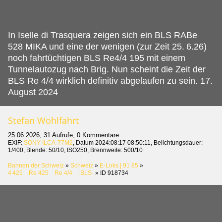
In Iselle di Trasquera zeigen sich ein BLS RABe
528 MIKA und eine der wenigen (zur Zeit 25.
6.26)
noch fahrtüchtigen BLS Re4/4 195 mit einem
Tunnelautozug nach Brig. Nun scheint die Zeit der
BLS Re 4/4 wirklich definitiv abgelaufen zu sein. 17.
August 2024
Stefan Wohlfahrt
25.06.2026, 31 Aufrufe, 0 Kommentare
EXIF:
SONY ILCA-77M2
, Datum 2024:08:17 08:50:11, Belichtungsdauer:
1/400, Blende: 50/10, ISO250, Brennweite: 500/10
Bahnen der Schweiz
»
Schweiz
»
E-Loks | 91 85
»
4 425 Re 425 Re 4/4 ·BLS·
»
ID 918734