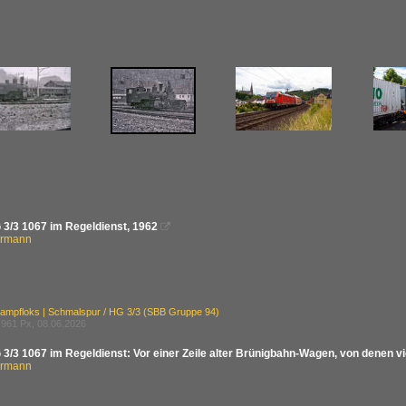
 3/3 1067 im Regeldienst, 1962

ermann
ampfloks | Schmalspur / HG 3/3 (SBB Gruppe 94)
961 Px, 08.06.2026
 3/3 1067 im Regeldienst: Vor einer Zeile alter Brünigbahn-Wagen, von denen v
ermann