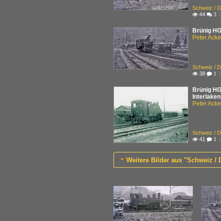
Schweiz / D
44
1

 3
Brünig HG
Peter Ack
Schweiz / D
38
1

 1
Brünig HG 
Interlaken
Peter Ack
Schweiz / D
41
1

 1
Weitere Bilder aus "Schweiz /