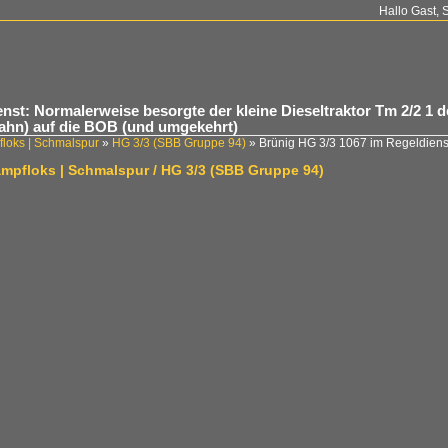
Hallo Gast, 
enst: Normalerweise besorgte der kleine Dieseltraktor Tm 2/2 1
bahn) auf die BOB (und umgekehrt)
loks | Schmalspur
»
HG 3/3 (SBB Gruppe 94)
»
Brünig HG 3/3 1067 im Regeldien
ampfloks | Schmalspur / HG 3/3 (SBB Gruppe 94)