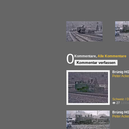
0
Kommentare,
Alle Kommentare
Kommentar verfassen
Brünig HG
Peter Ack
Schweiz / D
27
1200x

Brünig HG
Peter Ack