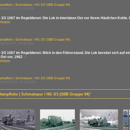
ampfloks | Schmalspur / HG 3/3 (SBB Gruppe 94)
200x671 Px, 07.06.2026
 3/3 1067 im Regeldienst: Die Lok in Interlaken Ost vor ihrem Häufchen Kohle.
ermann
ampfloks | Schmalspur / HG 3/3 (SBB Gruppe 94)
200x671 Px, 07.06.2026
3/3 1067 im Regeldienst: Blick in den Führerstand. Die Lok bereitet sich auf 
 Ost vor. 1962

ermann
ampfloks | Schmalspur / HG 3/3 (SBB Gruppe 94)
554x1170 Px, 07.06.2026
 Dampfloks | Schmalspur / HG 3/3 (SBB Gruppe 94)"