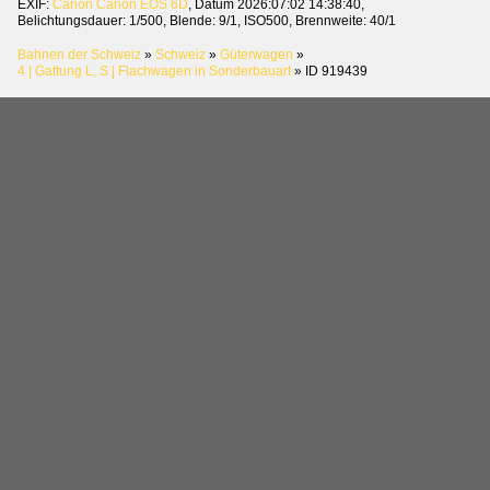
EXIF:
Canon Canon EOS 6D
, Datum 2026:07:02 14:38:40,
Belichtungsdauer: 1/500, Blende: 9/1, ISO500, Brennweite: 40/1
Bahnen der Schweiz
»
Schweiz
»
Güterwagen
»
4 | Gattung L, S | Flachwagen in Sonderbauart
»
ID 919439