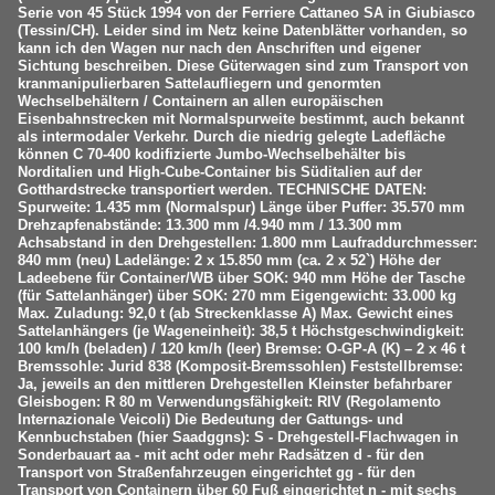
Serie von 45 Stück 1994 von der Ferriere Cattaneo SA in Giubiasco
(Tessin/CH). Leider sind im Netz keine Datenblätter vorhanden, so
kann ich den Wagen nur nach den Anschriften und eigener
Sichtung beschreiben. Diese Güterwagen sind zum Transport von
kranmanipulierbaren Sattelaufliegern und genormten
Wechselbehältern / Containern an allen europäischen
Eisenbahnstrecken mit Normalspurweite bestimmt, auch bekannt
als intermodaler Verkehr. Durch die niedrig gelegte Ladefläche
können C 70-400 kodifizierte Jumbo-Wechselbehälter bis
Norditalien und High-Cube-Container bis Süditalien auf der
Gotthardstrecke transportiert werden. TECHNISCHE DATEN:
Spurweite: 1.435 mm (Normalspur) Länge über Puffer: 35.570 mm
Drehzapfenabstände: 13.300 mm /4.940 mm / 13.300 mm
Achsabstand in den Drehgestellen: 1.800 mm Laufraddurchmesser:
840 mm (neu) Ladelänge: 2 x 15.850 mm (ca. 2 x 52`) Höhe der
Ladeebene für Container/WB über SOK: 940 mm Höhe der Tasche
(für Sattelanhänger) über SOK: 270 mm Eigengewicht: 33.000 kg
Max. Zuladung: 92,0 t (ab Streckenklasse A) Max. Gewicht eines
Sattelanhängers (je Wageneinheit): 38,5 t Höchstgeschwindigkeit:
100 km/h (beladen) / 120 km/h (leer) Bremse: O-GP-A (K) – 2 x 46 t
Bremssohle: Jurid 838 (Komposit-Bremssohlen) Feststellbremse:
Ja, jeweils an den mittleren Drehgestellen Kleinster befahrbarer
Gleisbogen: R 80 m Verwendungsfähigkeit: RIV (Regolamento
Internazionale Veicoli) Die Bedeutung der Gattungs- und
Kennbuchstaben (hier Saadggns): S - Drehgestell-Flachwagen in
Sonderbauart aa - mit acht oder mehr Radsätzen d - für den
Transport von Straßenfahrzeugen eingerichtet gg - für den
Transport von Containern über 60 Fuß eingerichtet n - mit sechs