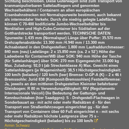
Sichtung beschreiben. Diese Güterwagen sind zum Transport von
kranmanipulierbaren Sattelaufliegern und genormten
Wechselbehältern / Containern an allen europäischen
Eisenbahnstrecken mit Normalspurweite bestimmt, auch bekannt
als intermodaler Verkehr. Durch die niedrig gelegte Ladefläche
können C 70-400 kodifizierte Jumbo-Wechselbehälter bis
Norditalien und High-Cube-Container bis Süditalien auf der
Gotthardstrecke transportiert werden. TECHNISCHE DATEN:
Spurweite: 1.435 mm (Normalspur) Länge über Puffer: 35.570 mm
Drehzapfenabstände: 13.300 mm /4.940 mm / 13.300 mm
Achsabstand in den Drehgestellen: 1.800 mm Laufraddurchmesser:
840 mm (neu) Ladelänge: 2 x 15.850 mm (ca. 2 x 52`) Höhe der
Ladeebene für Container/WB über SOK: 940 mm Höhe der Tasche
(für Sattelanhänger) über SOK: 270 mm Eigengewicht: 33.000 kg
Max. Zuladung: 92,0 t (ab Streckenklasse A) Max. Gewicht eines
Sattelanhängers (je Wageneinheit): 38,5 t Höchstgeschwindigkeit:
100 km/h (beladen) / 120 km/h (leer) Bremse: O-GP-A (K) – 2 x 46 t
Bremssohle: Jurid 838 (Komposit-Bremssohlen) Feststellbremse:
Ja, jeweils an den mittleren Drehgestellen Kleinster befahrbarer
Gleisbogen: R 80 m Verwendungsfähigkeit: RIV (Regolamento
Internazionale Veicoli) Die Bedeutung der Gattungs- und
Kennbuchstaben (hier Saadggns): S - Drehgestell-Flachwagen in
Sonderbauart aa - mit acht oder mehr Radsätzen d - für den
Transport von Straßenfahrzeugen eingerichtet gg - für den
Transport von Containern über 60 Fuß eingerichtet n - mit sechs
oder mehr Radsätzen höchste Lastgrenze über 75 s -
Höchstgeschwindigkeit (beladen) bis zu 100 km/h

Armin Schwarz