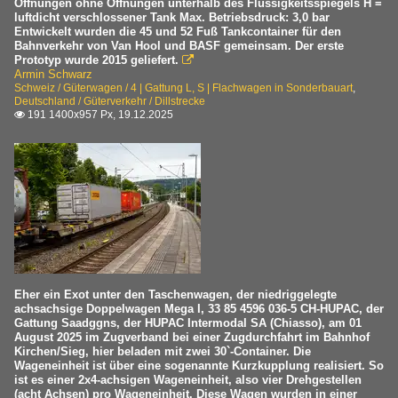
Öffnungen ohne Öffnungen unterhalb des Flüssigkeitsspiegels H =
luftdicht verschlossener Tank Max. Betriebsdruck: 3,0 bar
Entwickelt wurden die 45 und 52 Fuß Tankcontainer für den
Bahnverkehr von Van Hool und BASF gemeinsam. Der erste
Prototyp wurde 2015 geliefert.

Armin Schwarz
Schweiz / Güterwagen / 4 | Gattung L, S | Flachwagen in Sonderbauart
,
Deutschland / Güterverkehr / Dillstrecke
191 1400x957 Px, 19.12.2025

Eher ein Exot unter den Taschenwagen, der niedriggelegte
achsachsige Doppelwagen Mega I, 33 85 4596 036-5 CH-HUPAC, der
Gattung Saadggns, der HUPAC Intermodal SA (Chiasso), am 01
August 2025 im Zugverband bei einer Zugdurchfahrt im Bahnhof
Kirchen/Sieg, hier beladen mit zwei 30`-Container. Die
Wageneinheit ist über eine sogenannte Kurzkupplung realisiert. So
ist es einer 2x4-achsigen Wageneinheit, also vier Drehgestellen
(acht Achsen) pro Wageneinheit. Diese Wagen wurden in einer