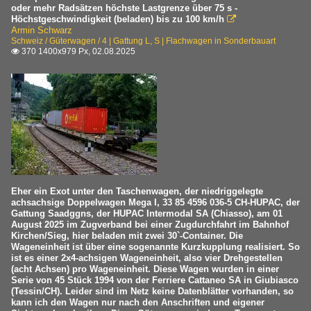
oder mehr Radsätzen höchste Lastgrenze über 75 s -
Höchstgeschwindigkeit (beladen) bis zu 100 km/h

Armin Schwarz
Schweiz / Güterwagen / 4 | Gattung L, S | Flachwagen in Sonderbauart
370 1400x979 Px, 02.08.2025

Eher ein Exot unter den Taschenwagen, der niedriggelegte
achsachsige Doppelwagen Mega I, 33 85 4596 036-5 CH-HUPAC, der
Gattung Saadggns, der HUPAC Intermodal SA (Chiasso), am 01
August 2025 im Zugverband bei einer Zugdurchfahrt im Bahnhof
Kirchen/Sieg, hier beladen mit zwei 30`-Container. Die
Wageneinheit ist über eine sogenannte Kurzkupplung realisiert. So
ist es einer 2x4-achsigen Wageneinheit, also vier Drehgestellen
(acht Achsen) pro Wageneinheit. Diese Wagen wurden in einer
Serie von 45 Stück 1994 von der Ferriere Cattaneo SA in Giubiasco
(Tessin/CH). Leider sind im Netz keine Datenblätter vorhanden, so
kann ich den Wagen nur nach den Anschriften und eigener