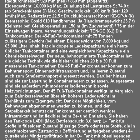
Raddurchmesser: 920 mm (neu) / 860 mm (abgenutzt)
Eigengewicht: 16.000 kg Max. Zuladung bei Lastgrenze S: 74,0 t
(ab Streckenklasse D) Max. Geschwindigkeit: 100 km/h (leer 120
km/h) Max. Radsatzlast: 22,5 t Druckluftbremse: Knorr KE-GP-A (K)
Bremssohle: Cosid 810 Handbremse: Ja (Handbremsgewicht 23.7 t)
Kleinster bef. Gleisbogenradius: 150 m (im Zugverband) / 75 m der
Einzelwagen Intern. Verwendungsfähigkeit: TEN-GE (G1) Die
Tankcontainer: Der 45-Fuß-Tankcontainer mit 75 Tonnen
zulässigem Gewicht (bei einem Eigengewicht von 7.800 kg) und
63.000 Liter Inhalt, hat die doppelte Ladekapazität wie ein heute
üblicher Tankcontainer und eine vergleichbare Kapazität wie ein
Chemiekesselwagen. Der neue, bahnoptimierte Tankcontainer hat
die gleiche Technik wie die bisher üblichen 20 bis 30 Fuß
messenden Tankcontainer. Die 45 Fuß-Tankcontainer können zum
Bahntransport, Binnenschiffstransport und, im leeren Zustand
auch zum Straßentransport eingesetzt werden. Darüber hinaus
sind sie zur Lagerung in Containerlagern zugelassen. Ausgestattet
sind sie außerdem mit moderner Isoliertechnik sowie
Heizvorrichtungen. Der 45 Fuß-Tankcontainer verfügt im Vergleich
zum Bahnkesselwagen über ein höheres Ladegewicht im
Verhältnis zum Eigengewicht. Dank der Möglichkeit, vom
Bahnwagen abgenommen werden zu können, und der
Stapelbarkeit benutzt der Tankcontainer deutlich weniger
Infrastruktur und ist flexibler beim Be- und Entladen. Sie haben
den Tankcode L4DH (Max. Betriebsdruck: 3,0 bar): L= Tank für
Stoffe in flüssigem Zustand (flüssige Stoffe oder feste Stoffe, die in
geschmolzenem Zustand zur Beförderung aufgegeben werden) 4=
zutreffender Mindestprüfdruck in bar D= Tank mit obenliegenden