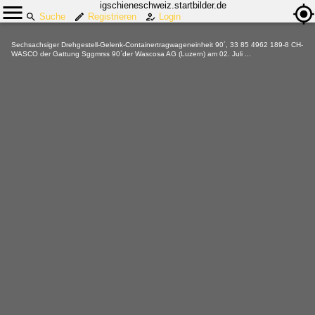
igschieneschweiz.startbilder.de
Suche
Registrieren
Login
Sechsachsiger Drehgestell-Gelenk-Containertragwageneinheit 90´, 33 85 4962 189-8 CH-
WASCO der Gattung Sggmrss 90`der Wascosa AG (Luzern) am 02. Juli ...