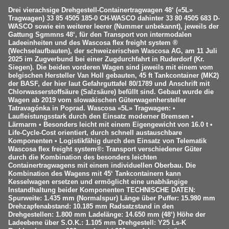
Drei vierachsige Drehgestell-Containertragwagen 48‘ («5L»
Tragwagen) 33 85 4505 185-0 CH-WASCO dahinter 33 80 4505 683 D-
WASCO sowie ein weiterer leerer (Nummer unbekannt), jeweils der
Gattung Sgmmns 48‘, für den Transport von intermodalen
Ladeeinheiten und des Wascosa flex freight system ®
(Wechselaufbauten), der schweizerischen Wascosa AG, am 11 Juli
2025 im Zugverbund bei einer Zugdurchfahrt in Ruderdorf (Kr.
Siegen). Die beiden vorderen Wagen sind jeweils mit einem vom
belgischen Hersteller Van Holl gebauten, 45 ft Tankcontainer (MK2)
der BASF, der hier laut Gefahrguttafel 80/1789 und Anschrift mit
Chlorwasserstoffsäure (Salzsäure) befüllt sind. Gebaut wurde die
Wagen ab 2019 vom slowakischen Güterwagenhersteller
Tatravagónka in Poprad. Wascosa «5L» Tragwagen: •
Laufleistungsstark durch den Einsatz moderner Bremsen •
Lärmarm • Besonders leicht mit einem Eigengewicht von 16.0 t •
Life-Cycle-Cost orientiert, durch schnell austauschbare
Komponenten • Logistikfähig durch den Einsatz von Telematik
Wascosa flex freight system®: Transport verschiedener Güter
durch die Kombination des besonders leichten
Containertragwagens mit einem individuellen Oberbau. Die
Kombination des Wagens mit 45‘ Tankcontainern kann
Kesselwagen ersetzen und ermöglicht eine unabhängige
Instandhaltung beider Komponenten TECHNISCHE DATEN:
Spurweite: 1.435 mm (Normalspur) Länge über Puffer: 15.980 mm
Drehzapfenabstand: 10.185 mm Radsatzstand in den
Drehgestellen: 1.800 mm Ladelänge: 14.650 mm (48‘) Höhe der
Ladeebene über S.O.K.: 1.105 mm Drehgestell: Y25 Ls-K