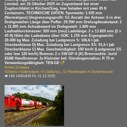
Limited, am 16 Oktober 2025 im Zugverband bei einer
Zugdurchfahrt in Kirchen/Sieg, hier beladen mit zwei 45 ft
Containern. TECHNISCHE DATEN: Spurweite: 1.435 mm
(Normalspur) Umgrenzungsprofil: G1 Anzahl der Achsen: 6 in drei
Drehgestellen Länge über Puffer: 29.590 mm Drehzapfenabstand: 2
x 11.995 mm Achsabstand im Drehgestell: 1.800 mm
Laufraddurchmesser: 920 mm (neu) Ladelänge: 2 x 13.820 mm (2 x
45 ft) Höhe der Ladeebene über SOK: 1.155 mm Eigengewicht:
28.400 kg Max. Zuladung bei Lastgrenze S: 106,6 t (ab
Streckenklasse D) Max. Zuladung bei Lastgrenze SS: 91,6 t (ab
Streckenklasse C) Max. Geschwindigkeit: 100 km/h (Lastgrenze SS
oder leer 120 km/h) Bremse: 2 x SW-GP-A (K) Bremssohle: Jurid
816M Handbremse: Ja Kleinster bef. Gleisbogenradius: R 75 m
Verwendungsfähigkeit: TEN-GE

Armin Schwarz
Schweiz / Güterwagen / 4 | Gattung L, S | Flachwagen in Sonderbauart
189 1400x939 Px, 21.12.2025
