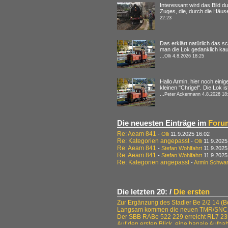
Interessant wird das Bild d
Zuges, die, durch die Häuser
22:23
Das erklärt natürlich das 
man die Lok gedanklich kau
...
Olli 4.8.2026 18:25
Hallo Armin, hier noch ein
kleinen "Chrigel". Die Lok i
...
Peter Ackermann 4.8.2026 18
Die neuesten Einträge im
Foru
Re: Aeam 841
-
Olli
11.9.2025 16:02
Re: Kategorien angepasst
-
Olli
11.9.2025
Re: Aeam 841
-
Stefan Wohlfahrt
11.9.2025
Re: Aeam 841
-
Stefan Wohlfahrt
11.9.2025
Re: Kategorien angepasst
-
Armin Schwa
Die letzten 20: /
Die ersten
Zur Ergänzung des Stadler Be 2/2 14 (B
Langsam kommen die neuen TMR/SNCF
Der SBB RABe 522 229 erreicht RL7 2
Auf den ersten Blick, eine banale Aufna