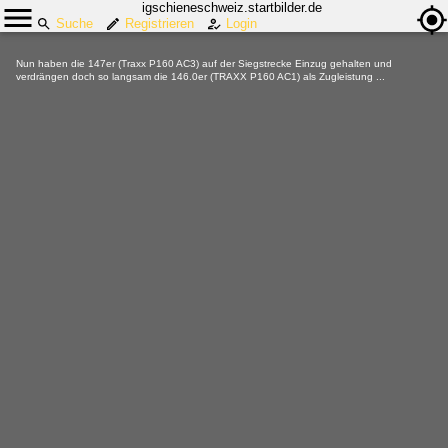
igschieneschweiz.startbilder.de
Suche
Registrieren
Login
Nun haben die 147er (Traxx P160 AC3) auf der Siegstrecke Einzug gehalten und
verdrängen doch so langsam die 146.0er (TRAXX P160 AC1) als Zugleistung ...