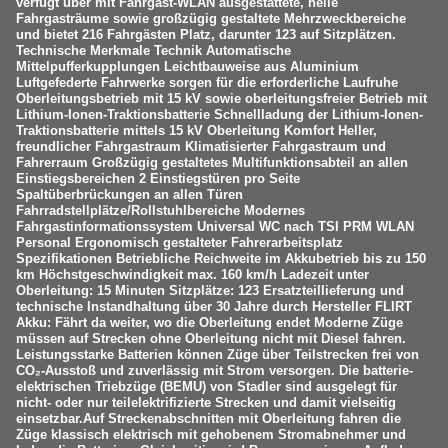
verfügt über mit Fahrgast-WLAN ausgestattete, helle
Fahrgasträume sowie großzügig gestaltete Mehrzweckbereiche
und bietet 216 Fahrgästen Platz, darunter 123 auf Sitzplätzen.
Technische Merkmale Technik Automatische
Mittelpufferkupplungen Leichtbauweise aus Aluminium
Luftgefederte Fahrwerke sorgen für die erforderliche Laufruhe
Oberleitungsbetrieb mit 15 kV sowie oberleitungsfreier Betrieb mit
Lithium-Ionen-Traktionsbatterie Schnellladung der Lithium-Ionen-
Traktionsbatterie mittels 15 kV Oberleitung Komfort Heller,
freundlicher Fahrgastraum Klimatisierter Fahrgastraum und
Fahrerraum Großzügig gestaltetes Multifunktionsabteil an allen
Einstiegsbereichen 2 Einstiegstüren pro Seite
Spaltüberbrückungen an allen Türen
Fahrradstellplätze/Rollstuhlbereiche Modernes
Fahrgastinformationssystem Universal WC nach TSI PRM WLAN
Personal Ergonomisch gestalteter Fahrerarbeitsplatz
Spezifikationen Betriebliche Reichweite im Akkubetrieb bis zu 150
km Höchstgeschwindigkeit max. 160 km/h Ladezeit unter
Oberleitung: 15 Minuten Sitzplätze: 123 Ersatzteillieferung und
technische Instandhaltung über 30 Jahre durch Hersteller FLIRT
Akku: Fährt da weiter, wo die Oberleitung endet Moderne Züge
müssen auf Strecken ohne Oberleitung nicht mit Diesel fahren.
Leistungsstarke Batterien können Züge über Teilstrecken frei von
CO₂-Ausstoß und zuverlässig mit Strom versorgen. Die batterie-
elektrischen Triebzüge (BEMU) von Stadler sind ausgelegt für
nicht- oder nur teilelektrifizierte Strecken und damit vielseitig
einsetzbar.Auf Streckenabschnitten mit Oberleitung fahren die
Züge klassisch elektrisch mit gehobenem Stromabnehmer und