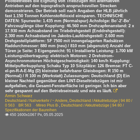
Pilotbetriebes die Eignung von Triebzügen mit alternativen
Antrieben auf den topografisch anspruchsvollen Strecken
demonstrieren. Der Betrieb soll nach Angaben der HLB jährlich
fast 1.150 Tonnen Kohlenstoffdioxid einsparen. TECHNISCHE
DATEN: Spurweite: 1.435 mm (Normalspur) Achsfolge: Bo’-2’-Bo’
Fahrzeuglänge über Kupplung: 46.560 mm Drehzapfenanstand: 2 x
17.930 mm Achsabstand im Triebdrehgestell (Enddrehgestell):
2.300 mm Achsabstand im Jakobs-Laufdrehgestell: 2.600 mm
Drehgestellplattform: SF 7500 mit innengelagerten Radsätzen
Raddurchmesser: 880 mm (neu) / 810 mm (abgenutzt) Anzahl der
Türen je Seite: 3 Eigengewicht: 91 t Installierte Leistung: 1.700 kW
Leistungsübertragung: elektrisch Motoren: 2 Drehstrom-
Asynchronmotoren Höchstgeschwindigkeit: 140 km/h Kupplung:
Mittelpufferkupplung Schaku Typ 10 Sitzplätze: 126 Bremse: FT C-
el-pn-R-A-E-Mg (D) kleinster befahrbarer Gleisbogen: R 150 m
(Normal) / R 100 m (Werkstatt) Zulassungen: Deutschland (D) Ein
kleiner Nachteil gegenüber den LINT-Dieseltriebzügen ist mir
aufgefallen, die Gesamt-Fensterfläche ist geringer. Ich bin aber
sehr gespannt auf den Betriebseinsatz und wie es läuft.

Armin Schwarz
Deutschland / Nahverkehr / ~ Andere
,
Deutschland / Akkutriebzüge | 94 80 /
0 563 BR 563 ·Mireo Plus B·
,
Deutschland / Akkutriebzüge | 94 80 /
Spezifikationen der Baureihen
450 1600x1067 Px, 05.05.2025
