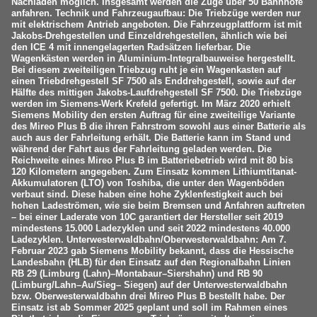
Nachladen möglich. Insgesamt werden die Züge über 50 Bahnhöfe
anfahren. Technik und Fahrzeugaufbau: Die Triebzüge werden nur
mit elektrischem Antrieb angeboten. Die Fahrzeugplattform ist mit
Jakobs-Drehgestellen und Einzeldrehgestellen, ähnlich wie bei
den ICE 4 mit innengelagerten Radsätzen lieferbar. Die
Wagenkästen werden in Aluminium-Integralbauweise hergestellt.
Bei diesem zweiteiligen Triebzug ruht je ein Wagenkasten auf
einen Triebdrehgestell SF 7500 als Enddrehgestell, sowie auf der
Hälfte des mittigen Jakobs-Laufdrehgestell SF 7500. Die Triebzüge
werden im Siemens-Werk Krefeld gefertigt. Im März 2020 erhielt
Siemens Mobility den ersten Auftrag für eine zweiteilige Variante
des Mireo Plus B die ihren Fahrstrom sowohl aus einer Batterie als
auch aus der Fahrleitung erhält. Die Batterie kann im Stand und
während der Fahrt aus der Fahrleitung geladen werden. Die
Reichweite eines Mireo Plus B im Batteriebetrieb wird mit 80 bis
120 Kilometern angegeben. Zum Einsatz kommen Lithiumtitanat-
Akkumulatoren (LTO) von Toshiba, die unter den Wagenböden
verbaut sind. Diese haben eine hohe Zyklenfestigkeit auch bei
hohen Ladeströmen, wie sie beim Bremsen und Anfahren auftreten
– bei einer Laderate von 10C garantiert der Hersteller seit 2019
mindestens 15.000 Ladezyklen und seit 2022 mindestens 40.000
Ladezyklen. Unterwesterwaldbahn/Oberwesterwaldbahn: Am 7.
Februar 2023 gab Siemens Mobility bekannt, dass die Hessische
Landesbahn (HLB) für den Einsatz auf den Regionalbahn Linien
RB 29 (Limburg (Lahn)–Montabaur–Siershahn) und RB 90
(Limburg/Lahn–Au/Sieg– Siegen) auf der Unterwesterwaldbahn
bzw. Oberwesterwaldbahn drei Mireo Plus B bestellt habe. Der
Einsatz ist ab Sommer 2025 geplant und soll im Rahmen eines