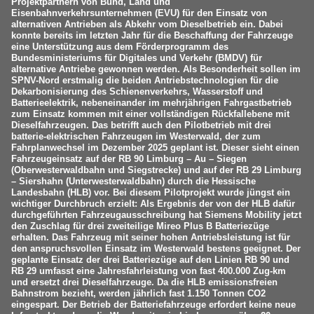
Projektpartnern von Bund, Land und
Eisenbahnverkehrsunternehmen (EVU) für den Einsatz von
alternativen Antrieben als Abkehr vom Dieselbetrieb ein. Dabei
konnte bereits im letzten Jahr für die Beschaffung der Fahrzeuge
eine Unterstützung aus dem Förderprogramm des
Bundesministeriums für Digitales und Verkehr (BMDV) für
alternative Antriebe gewonnen werden. Als Besonderheit sollen im
SPNV-Nord erstmalig die beiden Antriebstechnologien für die
Dekarbonisierung des Schienenverkehrs, Wasserstoff und
Batterieelektrik, nebeneinander im mehrjährigen Fahrgastbetrieb
zum Einsatz kommen mit einer vollständigen Rückfallebene mit
Dieselfahrzeugen. Das betrifft auch den Pilotbetrieb mit drei
batterie-elektrischen Fahrzeugen im Westerwald, der zum
Fahrplanwechsel im Dezember 2025 geplant ist. Dieser sieht einen
Fahrzeugeinsatz auf der RB 90 Limburg – Au – Siegen
(Oberwesterwaldbahn und Siegstrecke) und auf der RB 29 Limburg
– Siershahn (Unterwesterwaldbahn) durch die Hessische
Landesbahn (HLB) vor. Bei diesem Pilotprojekt wurde jüngst ein
wichtiger Durchbruch erzielt: Als Ergebnis der von der HLB dafür
durchgeführten Fahrzeugausschreibung hat Siemens Mobility jetzt
den Zuschlag für drei zweiteilige Mireo Plus B Batteriezüge
erhalten. Das Fahrzeug mit seiner hohen Antriebsleistung ist für
den anspruchsvollen Einsatz im Westerwald bestens geeignet. Der
geplante Einsatz der drei Batteriezüge auf den Linien RB 90 und
RB 29 umfasst eine Jahresfahrleistung von fast 400.000 Zug-km
und ersetzt drei Dieselfahrzeuge. Da die HLB emissionsfreien
Bahnstrom bezieht, werden jährlich fast 1.150 Tonnen CO2
eingespart. Der Betrieb der Batteriefahrzeuge erfordert keine neue