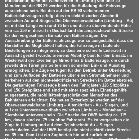
Infrastruktur, denn die Wendezeiten in Limburg von über 20
Minuten auf der RB 29 werden für die Aufladung der Fahrzeuge
ausreichend sein. Bei den auf der RB 90 verkehrenden
Batteriefahrzeugen erfolgt dies im elektrifizierten Abschnitt
zwischen Au und Siegen. Die Oberwesterwaldbahn (Limburg – Au)
ist mit der Länge von rund 75 km und der zu überwindende Höhe
von ca. 350 m derzeit in Deutschland die anspruchsvollste Strecke
für den vorgesehenen Einsatz von Batteriezügen. Die
Ausschreibung der Batteriefahrzeuge war so ausgestaltet, dass die
Hersteller die Möglichkeit hatten, die Fahrzeuge in laufende
Bestellungen zu integrieren, so dass eine schnelle Lieferzeit in
Aussicht gestellt wurde. Siemens Mobility baut für den Einsatz im
Westerwald drei zweiteilige Mireo Plus B Batteriezüge, die durch
jeweils drei Türen pro Seite einen schnellen Ein- und Ausstieg
ermöglichen. Die Züge verfügen für den Betrieb unter Oberleitung
und zum Aufladen der Batterien über einen Stromabnehmer und
verkehren auf den nicht-elektrifizierten Strecken im Batteriebetrieb.
Die geräumigen Fahrzeuge bieten den Fahrgästen 126 Sitzplätze
und 156 Stehplätze und sind mit einer speziellen Einstiegshilfe
ausgestattet, die mobilitätseingeschränkten Menschen das
Bahnfahren erleichtert. Die neuen Batteriezüge werden auf der
Oberwesterwaldbahn Limburg – Altenkirchen - Au - Siegen, und
auf der Unterwesterwaldbahn zwischen Limburg – Montabaur –
Siershahn unterwegs sein. Die Strecke der OWB beträgt ca. 115
km, davon sind ca. 75 km ohne Fahrdraht. Es ist vorgesehen die
Züge in Limburg und auf dem Teilabschnitt Au – Siegen
nachzuladen. Auf der UWB beträgt die nicht elektrifizierte Strecke
ca. 35 km. Damit ist ein Zugbetrieb hin und zurück ohne