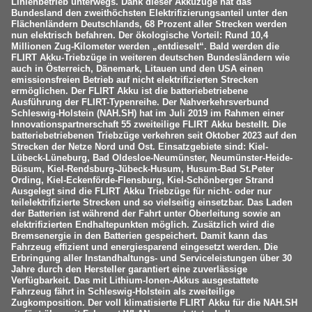
Linienbetrieb unterwegs. Dank dieser Akkuzüge hat das
Bundesland den zweithöchsten Elektrifizierungsanteil unter den
Flächenländern Deutschlands, 68 Prozent aller Strecken werden
nun elektrisch befahren. Der ökologische Vorteil: Rund 10,4
Millionen Zug-Kilometer werden „entdieselt“. Bald werden die
FLIRT Akku-Triebzüge in weiteren deutschen Bundesländern wie
auch in Österreich, Dänemark, Litauen und den USA einen
emissionsfreien Betrieb auf nicht elektrifizierten Strecken
ermöglichen. Der FLIRT Akku ist die batteriebetriebene
Ausführung der FLIRT-Typenreihe. Der Nahverkehrsverbund
Schleswig-Holstein (NAH.SH) hat im Juli 2019 im Rahmen einer
Innovationspartnerschaft 55 zweiteilige FLIRT Akku bestellt. Die
batteriebetriebenen Triebzüge verkehren seit Oktober 2023 auf den
Strecken der Netze Nord und Ost. Einsatzgebiete sind: Kiel-
Lübeck-Lüneburg, Bad Oldesloe-Neumünster, Neumünster-Heide-
Büsum, Kiel-Rendsburg-Jübeck-Husum, Husum-Bad St.Peter
Ording, Kiel-Eckenförde-Flensburg, Kiel-Schönberger Strand
Ausgelegt sind die FLIRT Akku Triebzüge für nicht- oder nur
teilelektrifizierte Strecken und so vielseitig einsetzbar. Das Laden
der Batterien ist während der Fahrt unter Oberleitung sowie an
elektrifizierten Endhaltepunkten möglich. Zusätzlich wird die
Bremsenergie in den Batterien gespeichert. Damit kann das
Fahrzeug effizient und energiesparend eingesetzt werden. Die
Erbringung aller Instandhaltungs- und Serviceleistungen über 30
Jahre durch den Hersteller garantiert eine zuverlässige
Verfügbarkeit. Das mit Lithium-Ionen-Akkus ausgestattete
Fahrzeug fährt in Schleswig-Holstein als zweiteilige
Zugkomposition. Der voll klimatisierte FLIRT Akku für die NAH.SH