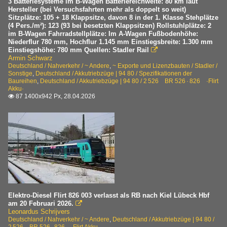
3 Batteriesysteme im B-Wagen Batteriereichweite: 80 km laut
Hersteller (bei Versuchsfahrten mehr als doppelt so weit)
Sitzplätze: 105 + 18 Klappsitze, davon 8 in der 1. Klasse Stehplätze
(4 Pers./m²): 123 (93 bei besetzten Klappsitzen) Rollstuhlplätze: 2
im B-Wagen Fahrradstellplätze: Im A-Wagen Fußbodenhöhe:
Niederflur 780 mm, Hochflur 1.145 mm Einstiegsbreite: 1.300 mm
Einstiegshöhe: 780 mm Quellen: Stadler Rail

Armin Schwarz
Deutschland / Nahverkehr / ~ Andere
,
~ Exporte und Lizenzbauten / Stadler /
Sonstige
,
Deutschland / Akkutriebzüge | 94 80 / Spezifikationen der
Baureihen
,
Deutschland / Akkutriebzüge | 94 80 / 2 526 BR 526 · 826 ·Flirt
Akku·
87 1400x942 Px, 28.04.2026

Elektro-Diesel Flirt 826 003 verlasst als RB nach Kiel Lübeck Hbf
am 20 Februari 2026.

Leonardus Schrijvers
Deutschland / Nahverkehr / ~ Andere
,
Deutschland / Akkutriebzüge | 94 80 /
2 526 BR 526 · 826 ·Flirt Akku·