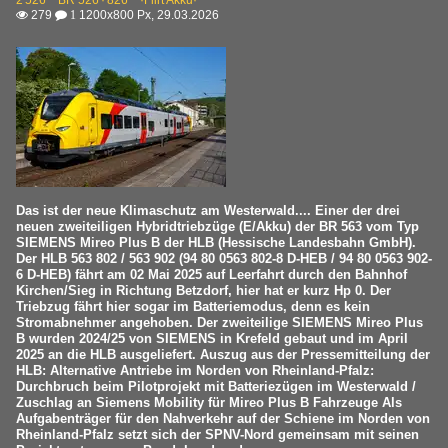
279
1200x800 Px, 29.03.2026

 1
Das ist der neue Klimaschutz am Westerwald.... Einer der drei
neuen zweiteiligen Hybridtriebzüge (E/Akku) der BR 563 vom Typ
SIEMENS Mireo Plus B der HLB (Hessische Landesbahn GmbH).
Der HLB 563 802 / 563 902 (94 80 0563 802-8 D-HEB / 94 80 0563 902-
6 D-HEB) fährt am 02 Mai 2025 auf Leerfahrt durch den Bahnhof
Kirchen/Sieg in Richtung Betzdorf, hier hat er kurz Hp 0. Der
Triebzug fährt hier sogar im Batteriemodus, denn es kein
Stromabnehmer angehoben. Der zweiteilige SIEMENS Mireo Plus
B wurden 2024/25 von SIEMENS in Krefeld gebaut und im April
2025 an die HLB ausgeliefert. Auszug aus der Pressemitteilung der
HLB: Alternative Antriebe im Norden von Rheinland-Pfalz:
Durchbruch beim Pilotprojekt mit Batteriezügen im Westerwald /
Zuschlag an Siemens Mobility für Mireo Plus B Fahrzeuge Als
Aufgabenträger für den Nahverkehr auf der Schiene im Norden von
Rheinland-Pfalz setzt sich der SPNV-Nord gemeinsam mit seinen