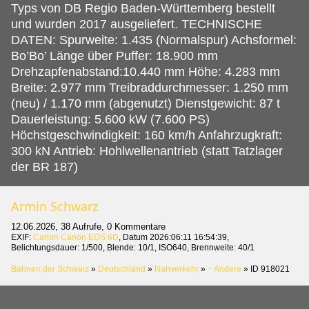
Typs von DB Regio Baden-Württemberg bestellt
und wurden 2017 ausgeliefert. TECHNISCHE
DATEN: Spurweite: 1.435 (Normalspur) Achsformel:
Bo’Bo’ Länge über Puffer: 18.900 mm
Drehzapfenabstand:10.440 mm Höhe: 4.283 mm
Breite: 2.977 mm Treibraddurchmesser: 1.250 mm
(neu) / 1.170 mm (abgenutzt) Dienstgewicht: 87 t
Dauerleistung: 5.600 kW (7.600 PS)
Höchstgeschwindigkeit: 160 km/h Anfahrzugkraft:
300 kN Antrieb: Hohlwellenantrieb (statt Tatzlager
der BR 187)
Armin Schwarz
12.06.2026, 38 Aufrufe, 0 Kommentare
EXIF:
Canon Canon EOS 6D
, Datum 2026:06:11 16:54:39,
Belichtungsdauer: 1/500, Blende: 10/1, ISO640, Brennweite: 40/1
Bahnen der Schweiz
»
Deutschland
»
Nahverkehr
»
~ Andere
»
ID 918021