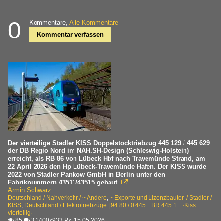
0
Kommentare,
Alle Kommentare
Kommentar verfassen
Der vierteilige Stadler KISS Doppelstocktriebzug 445 129 / 445 629
der DB Regio Nord im NAH.SH-Design (Schleswig-Holstein)
erreicht, als RB 86 von Lübeck Hbf nach Travemünde Strand, am
22 April 2026 den Hp Lübeck-Travemünde Hafen. Der KISS wurde
2022 von Stadler Pankow GmbH in Berlin unter den
Fabriknummern 43511/43515 gebaut.

Armin Schwarz
Deutschland / Nahverkehr / ~ Andere
,
~ Exporte und Lizenzbauten / Stadler /
KISS
,
Deutschland / Elektrotriebzüge | 94 80 / 0 445 BR 445.1 ·Kiss
vierteilig·
85
1400x933 Px, 15.05.2026

 3