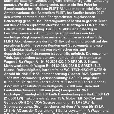
laden die Batterien. Gleichzeitig wird Bremsenergie zur Aufladung
genutzt. Wo die Oberleitung endet, setzen sie ihre Fahrt im
Batteriemodus fort. Mit dem FLIRT Akku, der batterieelektrischen
Antriebsvariante des Bestsellers FLIRT, hat Stadler bereits 2017
den weltweit ersten für den Fahrgasteinsatz zugelassenen
Batteriezug gebaut. Das Fahrzeugkonzept beruht in großen Teilen
auf den vielfach erprobten elektrischen Triebzügen FLIRT für den
Betrieb unter Oberleitung. Der FLIRT Akku ist einstöckig in
Leichtbauweise aus Aluminium gefertigt und in zwei- bis
vierteiliger Zugkomposition realisierbar. In Serie lässt sich der
FLIRT Akku ebenso wie der FLIRT flexibel und individuell auf die
jeweiligen Bedürfnisse von Kunden und Streckennetz anpassen.
Eine Mehrfachtraktion mit rein elektrischen ein- und
doppelstöckigen Fahrzeugen ist ebenfalls möglich. Die einzelnen
Triebzüge bestehen aus den zwei betrieblich nicht trennbaren
Wagen z.B.: Wagen A - 94 80 2826 022-2 D-SRSDE, 2. Klasse,
Mehrzweckbereich Wagen B - 94 80 2526 022-5 D-SRSDE, 1./2.
Klasse, Rollstuhlplätze, barrierefreies WC; TECHNISCHE DATEN:
Anzahl für NAH.SH: 55 Inbetriebsetzung Oktober 2023 Spurweite:
1.435 mm (Normalspur) Achsanordnung: Bo´2´2´ Länge über
Kupplung: 45.700 mm Fahrzeugbreite: 2.820 mm Fahrzeughöhe:
4.275 mm Achsabstand im Drehgestell: 2.700 mm Trieb- und
Laufraddurchmesser: 870 mm (neu) Leergewicht: 96 t
Höchstgeschwindigkeit: 160 km/h Dauerleistung am Rad: 1.000 kW
(2 x 500 kW) Traktionsantrieb von TSA: Motor TMF 59-39-4 und
Getriebe GMH 2-43-595A Speisespannung: 15 kV / 16,7 Hz
Stromversorgung: Stromabnehmer auf dem A-Wagen für 15 kV,
16,7 Hz AC aus der Oberleitung, 1 Batteriesystem im A-Wagen und