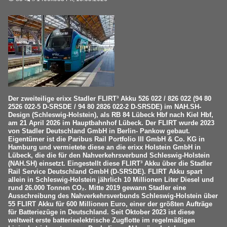
Der zweiteilige erixx Stadler FLIRT³ Akku 526 022 / 826 022 (94 80
2526 022-5 D-SRSDE / 94 80 2826 022-2 D-SRSDE) im NAH.SH-
Design (Schleswig-Holstein), als RB 84 Lübeck Hbf nach Kiel Hbf,
am 21 April 2026 im Hauptbahnhof Lübeck. Der FLIRT wurde 2023
von Stadler Deutschland GmbH in Berlin- Pankow gebaut.
Eigentümer ist die Paribus Rail Portfolio III GmbH & Co. KG in
Hamburg und vermietete diese an die erixx Holstein GmbH in
Lübeck, die die für den Nahverkehrsverbund Schleswig-Holstein
(NAH.SH) einsetzt. Eingestellt diese FLIRT³ Akku über die Stadler
Rail Service Deutschland GmbH (D-SRSDE). FLIRT Akku spart
allein in Schleswig-Holstein jährlich 10 Millionen Liter Diesel und
rund 26.000 Tonnen CO₂. Mitte 2019 gewann Stadler eine
Ausschreibung des Nahverkehrsverbunds Schleswig-Holstein über
55 FLIRT Akku für 600 Millionen Euro, einer der größten Aufträge
für Batteriezüge in Deutschland. Seit Oktober 2023 ist diese
weltweit erste batterieelektrische Zugflotte im regelmäßigen