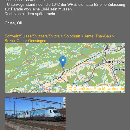
- Unterwegs stand noch die 1042 der WRS, die hätte für eine Zulassung
zur Parade wohl eine 1044 sein müssen.
Doch von all dem später mehr.
Gruss, Olli
Schweiz/Suisse/Svizzera/Svizra > Solothurn > Amtei Thal-Gäu >
Bezirk Gäu > Oensingen
(C) OpenStreetMap-Mitwirkende