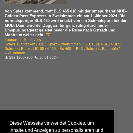
Von Spiez kommend, treft BLS 465 018 mit der umspurbarer MOB-
Golden Pass Expresss in Zweisimmen ein am 1. Jänner 2024. Die
normalspuriger BLS 465 wird ersetzt von ein Schmalspurellok der
MOB. Dann wird der Zuggarnitur ganz rühig durch einer
Umspurungsgerat geleitet bevor die Reise nach Gstaadt und
Montreux weiter geht.

Leonardus Schrijvers
Schweiz / Strecken / 320 Spiez – Zweisimmen SEB+EZB > SEZ > BLS
,
Schweiz / E-Loks | 91 85 / 4 465 Re 465 ·BLS·
,
Schweiz / Bahnhöfe /
Zweisimmen
598 1200x800 Px, 26.01.2024

Diese Webseite verwendet Cookies, um
Inhalte und Anzeigen zu personalisieren und