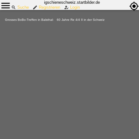
igschieneschweiz.startbilder.de
Suche
Registrieren
Login
Grosses BoBo-Treffen in Balsthal: 60 Jahre Re 4/4 II in der Schweiz