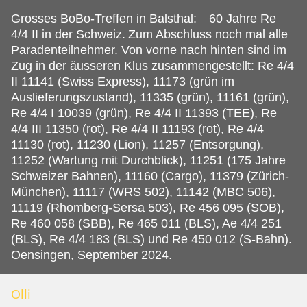
Grosses BoBo-Treffen in Balsthal: 60 Jahre Re
4/4 II in der Schweiz.
Zum Abschluss noch mal alle
Paradenteilnehmer. Von vorne nach hinten sind im
Zug in der äusseren Klus zusammengestellt: Re 4/4
II 11141 (Swiss Express), 11173 (grün im
Auslieferungszustand), 11335 (grün), 11161 (grün),
Re 4/4 I 10039 (grün), Re 4/4 II 11393 (TEE), Re
4/4 III 11350 (rot), Re 4/4 II 11193 (rot), Re 4/4
11130 (rot), 11230 (Lion), 11257 (Entsorgung),
11252 (Wartung mit Durchblick), 11251 (175 Jahre
Schweizer Bahnen), 11160 (Cargo), 11379 (Zürich-
München), 11117 (WRS 502), 11142 (MBC 506),
11119 (Rhomberg-Sersa 503), Re 456 095 (SOB),
Re 460 058 (SBB), Re 465 011 (BLS), Ae 4/4 251
(BLS), Re 4/4 183 (BLS) und Re 450 012 (S-Bahn).
Oensingen, September 2024.
Olli