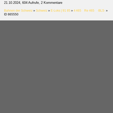
21.10.2024, 604 Aufrufe, 2 Kommentare
Bahnen der Schweiz
»
Schweiz
»
E-Loks | 91 85
»
4 465 Re 465 ·BLS·
»
ID 865550