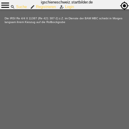
igschieneschweiz.startbilder.de
Suche
Registrieren
Login
Die IRSI Re 4/4 II 11387 (Re 421 387-2) z.Z. im Dienste der BAM MBC schiebt in Morges
langsam ihrem Kieszug auf die Rollbockgrube