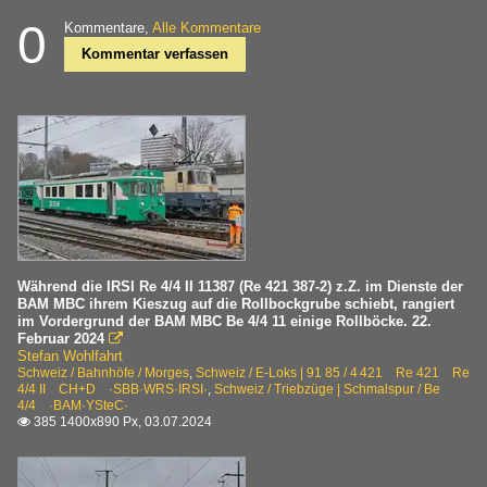
0
Kommentare,
Alle Kommentare
Kommentar verfassen
Während die IRSI Re 4/4 II 11387 (Re 421 387-2) z.Z. im Dienste der
BAM MBC ihrem Kieszug auf die Rollbockgrube schiebt, rangiert
im Vordergrund der BAM MBC Be 4/4 11 einige Rollböcke. 22.
Februar 2024

Stefan Wohlfahrt
Schweiz / Bahnhöfe / Morges
,
Schweiz / E-Loks | 91 85 / 4 421 Re 421 Re
4/4 II CH+D ·SBB·WRS·IRSI·
,
Schweiz / Triebzüge | Schmalspur / Be
4/4 ·BAM·YSteC·
385 1400x890 Px, 03.07.2024
