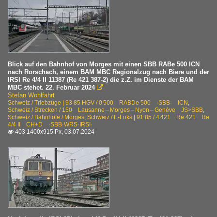
Blick auf den Bahnhof von Morges mit einen SBB RABe 500 ICN
nach Rorschach, einem BAM MBC Regionalzug nach Biere und der
IRSI Re 4/4 II 11387 (Re 421 387-2) die z.Z. im Dienste der BAM
MBC stehet. 22. Februar 2024

Stefan Wohlfahrt
Schweiz / Triebzüge | 93 85 HGV / 0 500 RABDe 500 ·SBB· ICN
,
Schweiz / Strecken / 150 Lausanne – Morges – Nyon – Genève JS>SBB
,
Schweiz / Bahnhöfe / Morges
,
Schweiz / E-Loks | 91 85 / 4 421 Re 421 Re
4/4 II CH+D ·SBB·WRS·IRSI·
403 1400x915 Px, 03.07.2024
