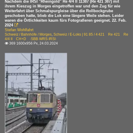
Nachdem die IRSI "Rheingold" Re 4/4 II 11387 (Re 421 387) mit
ihrem Kieszug in Morges eingetroffen war und den Zug für wie
Weiterfahrt über Schmalspurgleise über die Rollbockgrube
geschoben hatte, blieb die Lok eine längere Weile stehen. Leider
waren die Örtlichkeiten kaum fürs Fotografieren geeignet. 22. Feb.
2024

Stefan Wohlfahrt
Schweiz / Bahnhöfe / Morges
,
Schweiz / E-Loks | 91 85 / 4 421 Re 421 Re
4/4 II CH+D ·SBB·WRS·IRSI·
369 1600x956 Px, 24.03.2024
