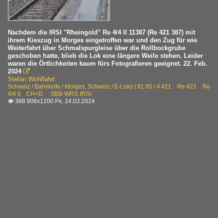
Nachdem die IRSI "Rheingold" Re 4/4 II 11387 (Re 421 387) mit
ihrem Kieszug in Morges eingetroffen war und den Zug für wie
Weiterfahrt über Schmalspurgleise über die Rollbockgrube
geschoben hatte, blieb die Lok eine längere Weile stehen. Leider
waren die Örtlichkeiten kaum fürs Fotografieren geeignet. 22. Feb.
2024

Stefan Wohlfahrt
Schweiz / Bahnhöfe / Morges
,
Schweiz / E-Loks | 91 85 / 4 421 Re 421 Re
4/4 II CH+D ·SBB·WRS·IRSI·
388 806x1200 Px, 24.03.2024
