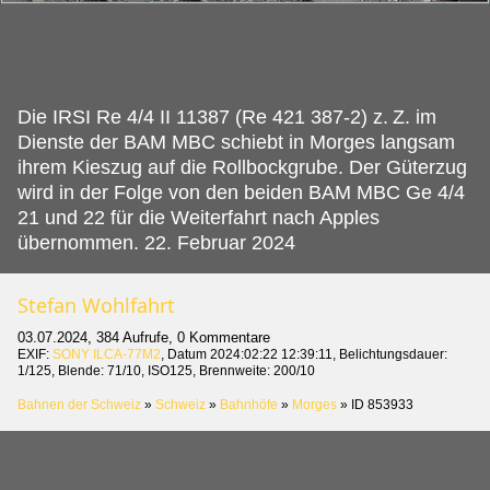
Die IRSI Re 4/4 II 11387 (Re 421 387-2) z.
Z. im
Dienste der BAM MBC schiebt in Morges langsam
ihrem Kieszug auf die Rollbockgrube. Der Güterzug
wird in der Folge von den beiden BAM MBC Ge 4/4
21 und 22 für die Weiterfahrt nach Apples
übernommen. 22. Februar 2024
Stefan Wohlfahrt
03.07.2024, 384 Aufrufe, 0 Kommentare
EXIF:
SONY ILCA-77M2
, Datum 2024:02:22 12:39:11, Belichtungsdauer:
1/125, Blende: 71/10, ISO125, Brennweite: 200/10
Bahnen der Schweiz
»
Schweiz
»
Bahnhöfe
»
Morges
»
ID 853933