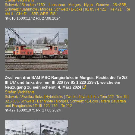
Stefan Wohlfahrt
Schweiz / Strecken / 150 Lausanne – Morges – Nyon – Genève JS>SBB
,
Schweiz / Bahnhöfe / Morges
,
Schweiz / E-Loks | 91 85 / 4 421 Re 421 Re
4/4 II CH+D ·SBB·WRS·IRSI·
610 1600x1142 Px, 27.08.2024

Zwei von drei BAM MBC Rangierloks in Morges: Rechts die Te 2/2
III 147 und links die Tem III 329 (97 85 1 220 329-7), welche ein
Neuzugang zu sein scheint. 4. März 2024

Stefan Wohlfahrt
Schweiz / Zweikraftloks | Hybridloks | Zweikrafthybridloks / Tem 222 | Tem III |
321-365
,
Schweiz / Bahnhöfe / Morges
,
Schweiz / E-Loks | ältere Bauarten
und Rangierloks / Te III 121-179 Te 212
427 1600x1075 Px, 27.08.2024
