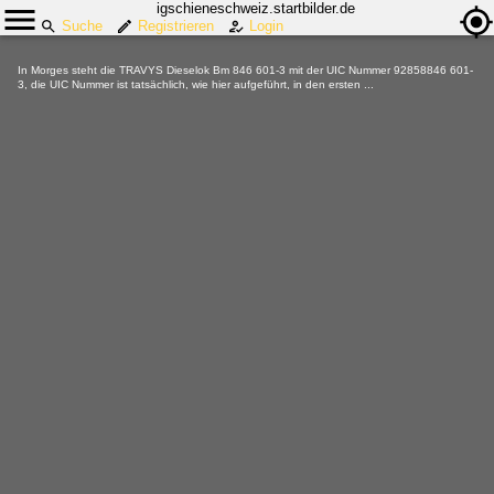
igschieneschweiz.startbilder.de
Suche
Registrieren
Login
In Morges steht die TRAVYS Dieselok Bm 846 601-3 mit der UIC Nummer 92858846 601-
3, die UIC Nummer ist tatsächlich, wie hier aufgeführt, in den ersten ...