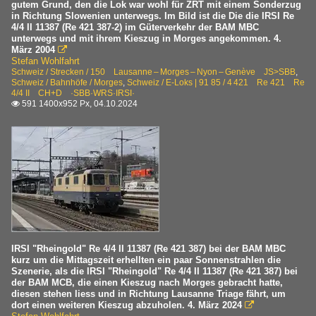
gutem Grund, den die Lok war wohl für ZRT mit einem Sonderzug
in Richtung Slowenien unterwegs. Im Bild ist die Die die IRSI Re
4/4 II 11387 (Re 421 387-2) im Güterverkehr der BAM MBC
unterwegs und mit ihrem Kieszug in Morges angekommen. 4.
März 2004

Stefan Wohlfahrt
Schweiz / Strecken / 150 Lausanne – Morges – Nyon – Genève JS>SBB
,
Schweiz / Bahnhöfe / Morges
,
Schweiz / E-Loks | 91 85 / 4 421 Re 421 Re
4/4 II CH+D ·SBB·WRS·IRSI·
591 1400x952 Px, 04.10.2024

IRSI "Rheingold" Re 4/4 II 11387 (Re 421 387) bei der BAM MBC
kurz um die Mittagszeit erhellten ein paar Sonnenstrahlen die
Szenerie, als die IRSI "Rheingold" Re 4/4 II 11387 (Re 421 387) bei
der BAM MCB, die einen Kieszug nach Morges gebracht hatte,
diesen stehen liess und in Richtung Lausanne Triage fährt, um
dort einen weiteren Kieszug abzuholen. 4. März 2024
