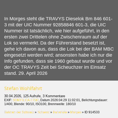
In Morges steht die TRAVYS Dieselok Bm 846 601-
3 mit der UIC Nummer 92858846 601-3, die UIC
Nummer ist tatsächlich, wie hier aufgeführt, in den
ersten zwei Drittelen ohne Zwischenraum auf der
Lok so vermerkt.
Da der Führerstand besetzt ist,
gehe ich davon aus, dass die Lok bei der BAM MBC
eingesetzt werden wird; ansonsten habe ich nur die
Info gefunden, dass sie 1960 gebaut wurde und vor
der OC TRAVYS Zeit bei Scheuchzer im Einsatz
stand. 29. April 2026
Stefan Wohlfahrt
30.04.2026, 125 Aufrufe, 3 Kommentare
EXIF:
SONY ILCA-77M2
, Datum 2026:04:29 11:02:01, Belichtungsdauer:
1/400, Blende: 90/10, ISO100, Brennweite: 180/10
Bahnen der Schweiz
»
Schweiz
»
Bahnhöfe
»
Morges
»
ID 914533