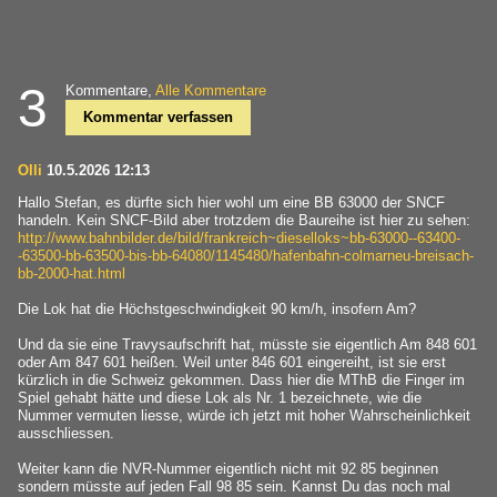
3
Kommentare,
Alle Kommentare
Kommentar verfassen
Olli
10.5.2026 12:13
Hallo Stefan, es dürfte sich hier wohl um eine BB 63000 der SNCF
handeln. Kein SNCF-Bild aber trotzdem die Baureihe ist hier zu sehen:
http://www.bahnbilder.de/bild/frankreich~dieselloks~bb-63000--63400-
-63500-bb-63500-bis-bb-64080/1145480/hafenbahn-colmarneu-breisach-
bb-2000-hat.html
Die Lok hat die Höchstgeschwindigkeit 90 km/h, insofern Am?
Und da sie eine Travysaufschrift hat, müsste sie eigentlich Am 848 601
oder Am 847 601 heißen. Weil unter 846 601 eingereiht, ist sie erst
kürzlich in die Schweiz gekommen. Dass hier die MThB die Finger im
Spiel gehabt hätte und diese Lok als Nr. 1 bezeichnete, wie die
Nummer vermuten liesse, würde ich jetzt mit hoher Wahrscheinlichkeit
ausschliessen.
Weiter kann die NVR-Nummer eigentlich nicht mit 92 85 beginnen
sondern müsste auf jeden Fall 98 85 sein. Kannst Du das noch mal