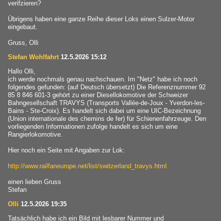
verifzieren?
Übrigens haben eine ganze Reihe dieser Loks einen Sulzer-Motor
eingebaut.
Gruss, Olli
Stefan Wohlfahrt
12.5.2026 15:12
Hallo Olli,
ich werde nochmals genau nachschauen. Im "Netz" habe ich noch
folgendes gefunden: (auf Deutsch übersetzt) Die Referenznummer 92
85 8 846 601-3 gehört zu einer Diesellokomotive der Schweizer
Bahngesellschaft TRAVYS (Transports Vallée-de-Joux - Yverdon-les-
Bains - Ste-Croix). Es handelt sich dabei um eine UIC-Bezeichnung
(Union internationale des chemins de fer) für Schienenfahrzeuge. Den
vorliegenden Informationen zufolge handelt es sich um eine
Rangierlokomotive.
Hier noch ein Seite mit Angaben zur Lok:
http://www.railfaneurope.net/list/switzerland_travys.html
einen lieben Gruss
Stefan
Olli
12.5.2026 19:35
Tatsächlich habe ich ein Bild mit lesbarer Nummer und