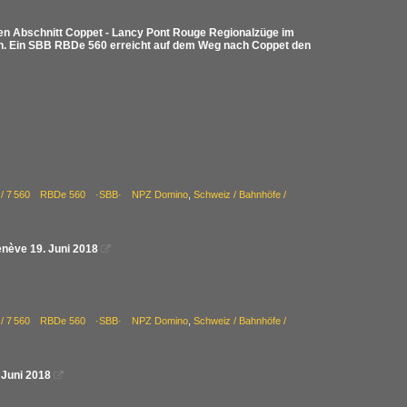
ten Abschnitt Coppet - Lancy Pont Rouge Regionalzüge im
en. Ein SBB RBDe 560 erreicht auf dem Weg nach Coppet den
 85 / 7 560 RBDe 560 ·SBB· NPZ Domino
,
Schweiz / Bahnhöfe /
enève 19. Juni 2018

 85 / 7 560 RBDe 560 ·SBB· NPZ Domino
,
Schweiz / Bahnhöfe /
 Juni 2018
