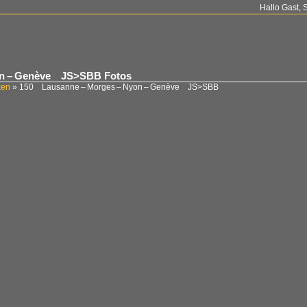
Hallo Gast, 
on – Genève JS>SBB Fotos
ken
»
150 Lausanne – Morges – Nyon – Genève JS>SBB