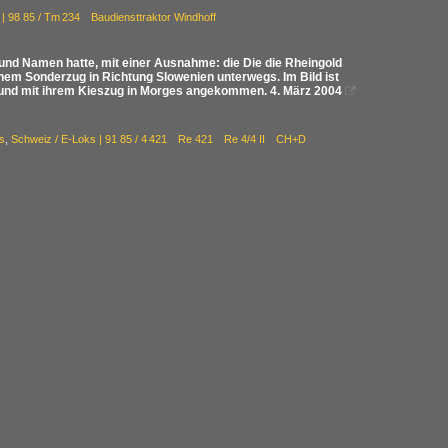
5 | 98 85 / Tm 234 Baudiensttraktor Windhoff
g und Namen hatte, mit einer Ausnahme: die Die die Rheingold
inem Sonderzug in Richtung Slowenien unterwegs. Im Bild ist
s und mit ihrem Kieszug in Morges angekommen. 4. März 2004

s
,
Schweiz / E-Loks | 91 85 / 4 421 Re 421 Re 4/4 II CH+D