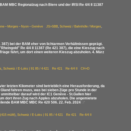
AM MBC Regionalzug nach Biere und der IRSI Re 4/4 II 11387
anne – Morges – Nyon – Genève JS>SBB
,
Schweiz / Bahnhöfe / Morges
,
1 387) bei der BAM eher von lichtarmen Verhältnissen geprägt.
 "Rheingold" Re 4/4 II 11387 (Re 421 387), die eine Kieszug nach
riage fährt, um dort einen weiteren Kieszug abzuholen. 4. März
s
,
Schweiz / E-Loks | 91 85 / 4 421 Re 421 Re 4/4 II CH+D
r letzten Kilometer sind betrieblich eine Herausforderung, da
 Gland fahren muss, was bei sieben Züge pro Stunde in der
unmittelbar darauf wird der IC1 Genève - St.Gallen hier
t, um dort ihren Zug nach Apples abzuholen. Die angemietete
na weilende BAM MBC MBC Re 420 506. 22. Feb. 2024

d (415 müM)
,
Schweiz / E-Loks | 91 85 / 4 421 Re 421 Re 4/4 II