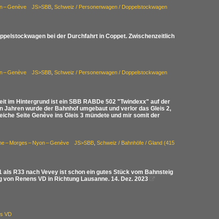
yon – Genève JS>SBB
,
Schweiz / Personenwagen / Doppelstockwagen
ppelstockwagen bei der Durchfahrt in Coppet. Zwischenzeitlich
yon – Genève JS>SBB
,
Schweiz / Personenwagen / Doppelstockwagen
it im Hintergrund ist ein SBB RABDe 502 "Twindexx" auf der
n Jahren wurde der Bahnhof umgebaut und verlor das Gleis 2,
eiche Seite Genève ins Gleis 3 mündete und mir somit der
nne – Morges – Nyon – Genève JS>SBB
,
Schweiz / Bahnhöfe / Gland (415
11 als R33 nach Vevey ist schon ein gutes Stück vom Bahnsteig
ung von Renens VD in Richtung Lausanne. 14. Dez. 2023

ns VD