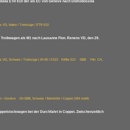
nitalia ETR 610 der als EC von Genève nach Domodossola
ns VD
,
Italien / Triebzüge / ETR 610
 Treibwagen als M1 nach Lausanne Flon. Renens VD, den 29.
ns VD
,
Schweiz / Triebzüge | 94 85 / 0 523 RABe 523 ·SBB· Flirt CH
,
yon – Genève JS>SBB
,
Schweiz / Bahnhöfe / Coppet (394 müM)
ppelstockwagen bei der Durchfahrt in Coppet. Zwischenzeitlich