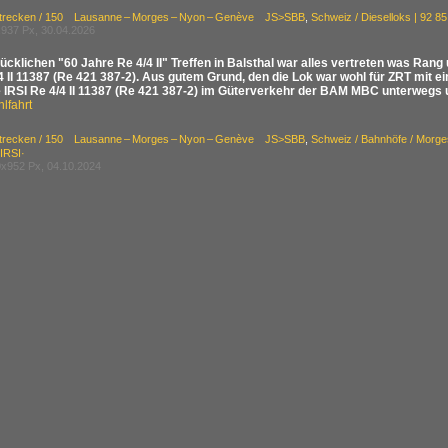
Strecken / 150 Lausanne – Morges – Nyon – Genève JS>SBB
,
Schweiz / Dieselloks | 92 8
937 Px, 30.04.2026
ücklichen "60 Jahre Re 4/4 II" Treffen in Balsthal war alles vertreten was Ran
4 II 11387 (Re 421 387-2). Aus gutem Grund, den die Lok war wohl für ZRT mit e
ie IRSI Re 4/4 II 11387 (Re 421 387-2) im Güterverkehr der BAM MBC unterweg
lfahrt
Strecken / 150 Lausanne – Morges – Nyon – Genève JS>SBB
,
Schweiz / Bahnhöfe / Morge
IRSI·
x952 Px, 04.10.2024