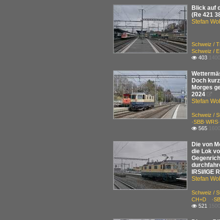
Blick auf
(Re 421 3
Stefan Woh
Schweiz / 
Schweiz / 
403
1400

Wettermäs
Doch kurz 
Morges geb
2024

Stefan Woh
Schweiz / 
·SBB·WRS·
565
1600

Die von M
die Lok v
Gegenricht
durchfahre
IRSI/IGE R
Stefan Woh
Schweiz / 
CH+D ·SB
521
1500
