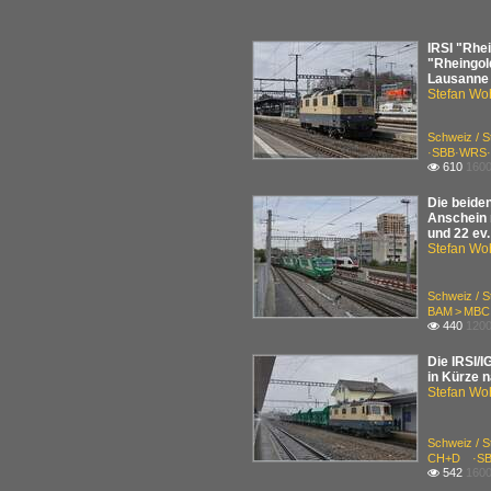
IRSI "Rhei
"Rheingol
Lausanne 
Stefan Woh
Schweiz / 
·SBB·WRS·
610
1600

Die beide
Anschein n
und 22 ev.
Stefan Woh
Schweiz / 
BAM > MBC
440
1200

Die IRSI/
in Kürze 
Stefan Woh
Schweiz / 
CH+D ·SB
542
1600
