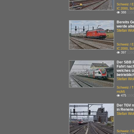
Schweiz / 
IC 2000
,
Sc
388
1200

Bereits G
werde alte
Stefan Woh
Schweiz / 
IC 2000
,
Sc
397
1200

Der SBB R
Fahrt nac
welches ü
betrieblic
Stefan Woh
Schweiz / 
müM)
475
1500

Der TGV n
in Renens
Stefan Woh
Schweiz / 