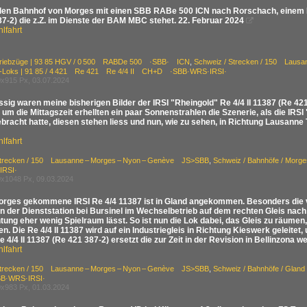
 den Bahnhof von Morges mit einen SBB RABe 500 ICN nach Rorschach, einem B
87-2) die z.Z. im Dienste der BAM MBC stehet. 22. Februar 2024

lfahrt
Triebzüge | 93 85 HGV / 0 500 RABDe 500 ·SBB· ICN
,
Schweiz / Strecken / 150 Laus
E-Loks | 91 85 / 4 421 Re 421 Re 4/4 II CH+D ·SBB·WRS·IRSI·
x915 Px, 03.07.2024
sig waren meine bisherigen Bilder der IRSI "Rheingold" Re 4/4 II 11387 (Re 42
um die Mittagszeit erhellten ein paar Sonnenstrahlen die Szenerie, als die IRSI
racht hatte, diesen stehen liess und nun, wie zu sehen, in Richtung Lausanne T
lfahrt
Strecken / 150 Lausanne – Morges – Nyon – Genève JS>SBB
,
Schweiz / Bahnhöfe / Morge
IRSI·
x1048 Px, 09.03.2024
orges gekommene IRSI Re 4/4 11387 ist in Gland angekommen. Besonders die vie
on der Dienststation bei Bursinel im Wechselbetrieb auf dem rechten Gleis nach
ung eher wenig Spielraum lässt. So ist nun die Lok dabei, das Gleis zu räumen, 
n. Die Re 4/4 II 11387 wird auf ein Industriegleis in Richtung Kieswerk geleite
e 4/4 II 11387 (Re 421 387-2) ersetzt die zur Zeit in der Revision in Bellinzo
lfahrt
Strecken / 150 Lausanne – Morges – Nyon – Genève JS>SBB
,
Schweiz / Bahnhöfe / Glan
B·WRS·IRSI·
x983 Px, 01.03.2024