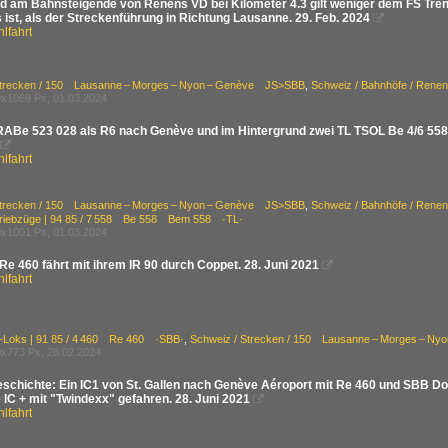
ld am Bahnsteigende von Renens VD bei Kilometer 4.3 gilt weniger dem FS Tre
ist, als der Streckenführung in Richtung Lausanne. 29. Feb. 2024

lfahrt
Strecken / 150 Lausanne – Morges – Nyon – Genève JS>SBB
,
Schweiz / Bahnhöfe / Rene
x1069 Px, 01.03.2024
ABe 523 028 als R6 nach Genève und im Hintergrund zwei TL TSOL Be 4/6 558

lfahrt
Strecken / 150 Lausanne – Morges – Nyon – Genève JS>SBB
,
Schweiz / Bahnhöfe / Rene
Triebzüge | 94 85 / 7 558 Be 558 Bem 558 ·TL·
x1001 Px, 01.03.2024
Re 460 fährt mit ihrem IR 90 durch Coppet. 28. Juni 2021

lfahrt
E-Loks | 91 85 / 4 460 Re 460 ·SBB·
,
Schweiz / Strecken / 150 Lausanne – Morges – N
x773 Px, 28.02.2024
eschichte: Ein IC1 von St. Gallen nach Genève Aéroport mit Re 460 und SBB Do
 IC + mit "Twindexx" gefahren. 28. Juni 2021

lfahrt