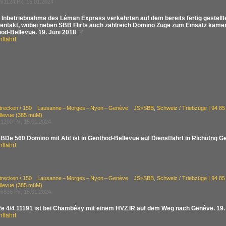
x1124 Px, 15.01.2024
 Inbetriebnahme des Léman Express verkehrten auf dem bereits fertig gestell
entakt, wobei neben SBB Flirts auch zahlreich Domino Züge zum Einsatz kam
hod-Bellevue. 19. Juni 2018

lfahrt
Strecken / 150 Lausanne – Morges – Nyon – Genève JS>SBB
,
Schweiz / Triebzüge | 94
llevue (385 müM)
1200 Px, 15.01.2024
BDe 560 Domino mit Abt ist in Genthod-Bellevue auf Dienstfahrt in Richutng G
lfahrt
Strecken / 150 Lausanne – Morges – Nyon – Genève JS>SBB
,
Schweiz / Triebzüge | 94
llevue (385 müM)
x836 Px, 15.01.2024
e 4/4 11191 ist bei Chambésy mit einem HVZ IR auf dem Weg nach Genève. 19.
lfahrt