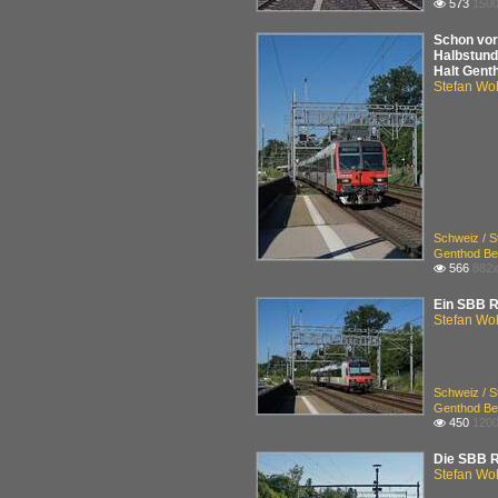
573
1500

Schon vor
Halbstund
Halt Gent
Stefan Woh
Schweiz / 
Genthod Be
566
882x

Ein SBB R
Stefan Woh
Schweiz / 
Genthod Be
450
1200

Die SBB R
Stefan Woh