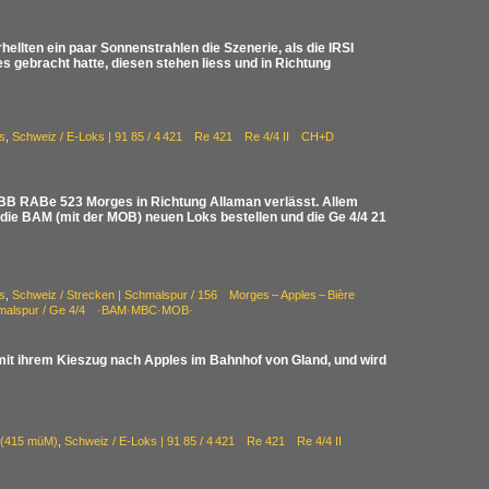
ellten ein paar Sonnenstrahlen die Szenerie, als die IRSI
s gebracht hatte, diesen stehen liess und in Richtung
s
,
Schweiz / E-Loks | 91 85 / 4 421 Re 421 Re 4/4 II CH+D
SBB RABe 523 Morges in Richtung Allaman verlässt. Allem
d die BAM (mit der MOB) neuen Loks bestellen und die Ge 4/4 21
s
,
Schweiz / Strecken | Schmalspur / 156 Morges – Apples – Bière
chmalspur / Ge 4/4 ·BAM·MBC·MOB·
 mit ihrem Kieszug nach Apples im Bahnhof von Gland, und wird
d (415 müM)
,
Schweiz / E-Loks | 91 85 / 4 421 Re 421 Re 4/4 II