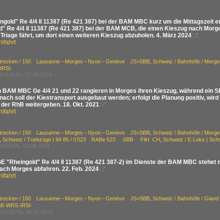
ngold" Re 4/4 II 11387 (Re 421 387) bei der BAM MBC kurz um die Mittagszeit erh
d" Re 4/4 II 11387 (Re 421 387) bei der BAM MCB, die einen Kieszug nach Morge
Triage fährt, um dort einen weiteren Kieszug abzuholen. 4. März 2024

lfahrt
Strecken / 150 Lausanne – Morges – Nyon – Genève JS>SBB
,
Schweiz / Bahnhöfe / Morge
IRSI·
x1142 Px, 27.08.2024
n BAM MBC Ge 4/4 21 und 22 rangieren in Morges ihren Kieszug, während ein 
ach soll der Kiestransport ausgebaut werden; erfolgt die Planung positiv, wir
 der RhB weitergeben. 18. Okt. 2021

lfahrt
Strecken / 150 Lausanne – Morges – Nyon – Genève JS>SBB
,
Schweiz / Bahnhöfe / Morge
,
Schweiz / Triebzüge | 94 85 / 0 523 RABe 523 ·SBB· Flirt CH
,
Schweiz / E-Loks | S
x884 Px, 02.08.2024
IGE "Rheingold" Re 4/4 II 11387 (Re 421 387-2) im Dienste der BAM MBC stehet
nach Morges abfahren. 22. Feb. 2024

lfahrt
Strecken / 150 Lausanne – Morges – Nyon – Genève JS>SBB
,
Schweiz / Bahnhöfe / Glan
B·WRS·IRSI·
x1032 Px, 05.07.2024