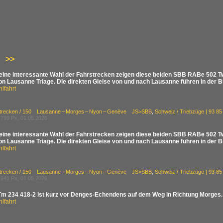
>>
 eine interessante Wahl der Fahrstrecken zeigen diese beiden SBB RABe 502 Tw
n Lausanne Triage. Die direkten Gleise von und nach Lausanne führen in der Bi
lfahrt
Strecken / 150 Lausanne – Morges – Nyon – Genève JS>SBB
,
Schweiz / Triebzüge | 93
799 Px, 01.05.2026
 eine interessante Wahl der Fahrstrecken zeigen diese beiden SBB RABe 502 Tw
n Lausanne Triage. Die direkten Gleise von und nach Lausanne führen in der Bi
lfahrt
Strecken / 150 Lausanne – Morges – Nyon – Genève JS>SBB
,
Schweiz / Triebzüge | 93
941 Px, 01.05.2026
m 234 418-2 ist kurz vor Denges-Echendens auf dem Weg in Richtung Morges. 
lfahrt