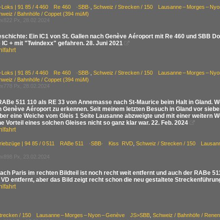
E-Loks | 91 85 / 4 460 Re 460 ·SBB·
,
Schweiz / Strecken / 150 Lausanne – Morges – N
hweiz / Bahnhöfe / Coppet (394 müM)
x822 Px, 28.02.2024
eschichte: Ein IC1 von St. Gallen nach Genève Aéroport mit Re 460 und SBB Do
 IC + mit "Twindexx" gefahren. 28. Juni 2021

lfahrt
E-Loks | 91 85 / 4 460 Re 460 ·SBB·
,
Schweiz / Strecken / 150 Lausanne – Morges – N
hweiz / Bahnhöfe / Coppet (394 müM)
x778 Px, 28.02.2024
ABe 511 110 als RE 33 von Annemasse nach St-Maurice beim Halt in Gland. We
h Genève Aéroport zu erkennen. Seit meinem letzten Besuch in Gland vor siebe
ber eine Weiche vom Gleis 1 Seite Lausanne abzweigte und mit einer weitern W
he Vorteil eines solchen Gleises nicht so ganz klar war. 22. Feb. 2024

lfahrt
Triebzüge | 94 85 / 0 511 RABe 511 ·SBB· Kiss RVD
,
Schweiz / Strecken / 150 Lausa
x898 Px, 23.02.2024
ach Paris im rechten Bildteil ist noch recht weit entfernt und auch der RABe 5
 VD entfernt, aber das Bild zeigt recht schon die neu gestaltete Streckenführ
lfahrt
Strecken / 150 Lausanne – Morges – Nyon – Genève JS>SBB
,
Schweiz / Bahnhöfe / Rene