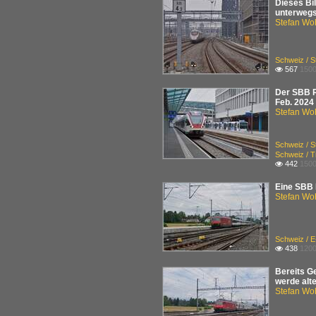
Dieses Bi
unterwegs 
Stefan Woh
Schweiz / 
567
1500

Der SBB R
Feb. 2024
Stefan Woh
Schweiz / 
Schweiz / 
442
1500

Eine SBB 
Stefan Woh
Schweiz / 
438
1200

Bereits G
werde alte
Stefan Woh