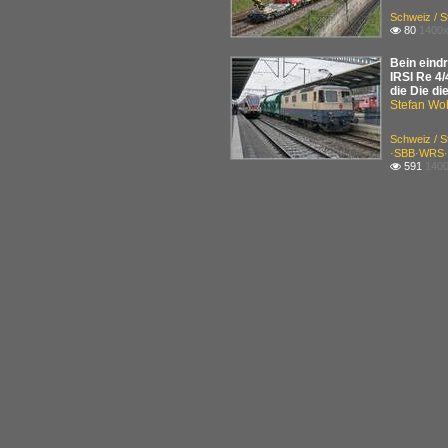
Schweiz / 
80
1400x

Bein eindr
IRSI Re 4/
die Die d
Stefan Woh
Schweiz / 
·SBB·WRS·
591
1400
