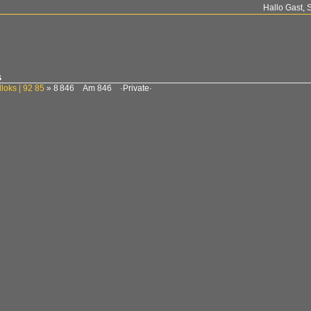
Hallo Gast, 
s
loks | 92 85
»
8 846 Am 846 ·Private·