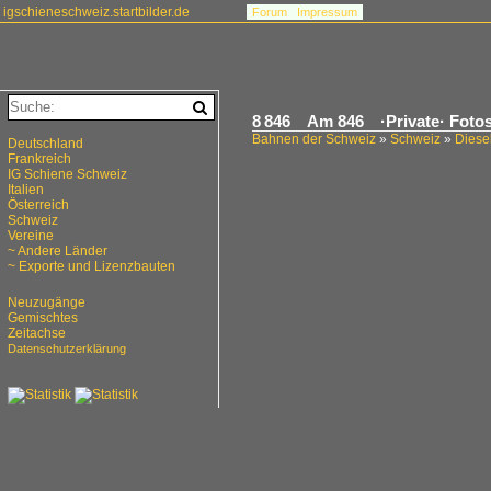
igschieneschweiz.startbilder.de
Forum
Impressum
8 846 Am 846 ·Private· Foto
Bahnen der Schweiz
»
Schweiz
»
Diesel
Deutschland
Frankreich
IG Schiene Schweiz
Italien
Österreich
Schweiz
Vereine
~ Andere Länder
~ Exporte und Lizenzbauten
Neuzugänge
Gemischtes
Zeitachse
Datenschutzerklärung