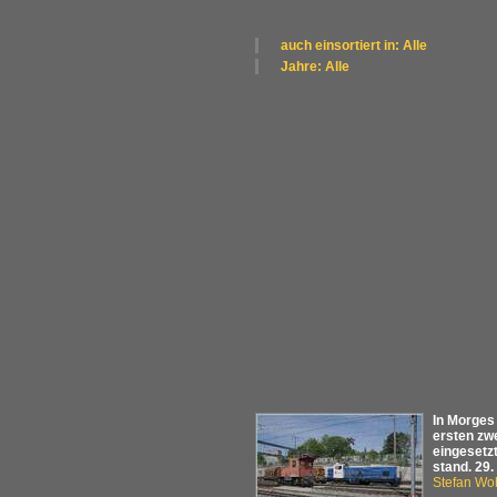
auch einsortiert in: Alle
×
Jahre: Alle
Alle Kategorien
×
Frankreich
Alle Jahre
Schweiz
2020
In Morges
ersten zw
eingesetz
stand. 29.
Stefan Woh