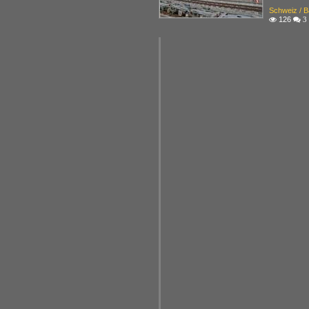
Schweiz / B
126

 3