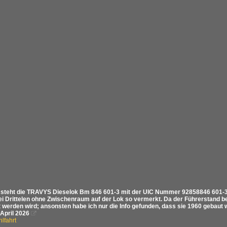
 steht die TRAVYS Dieselok Bm 846 601-3 mit der UIC Nummer 92858846 601-3, d
ei Drittelen ohne Zwischenraum auf der Lok so vermerkt. Da der Führerstand be
t werden wird; ansonsten habe ich nur die Info gefunden, dass sie 1960 gebaut
 April 2026

lfahrt