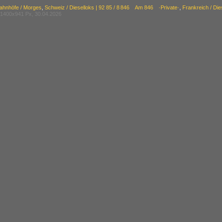
ahnhöfe / Morges
,
Schweiz / Dieselloks | 92 85 / 8 846 Am 846 ·Private·
,
Frankreich / Die
1400x941 Px, 30.04.2026