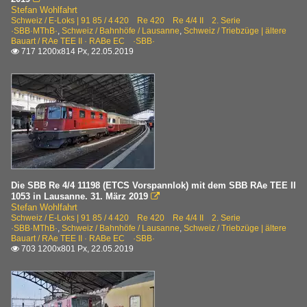
Stefan Wohlfahrt
Schweiz / E-Loks | 91 85 / 4 420 Re 420 Re 4/4 II 2. Serie
·SBB·MThB·
,
Schweiz / Bahnhöfe / Lausanne
,
Schweiz / Triebzüge | ältere
Bauart / RAe TEE II · RABe EC ·SBB·
717 1200x814 Px, 22.05.2019

Die SBB Re 4/4 11198 (ETCS Vorspannlok) mit dem SBB RAe TEE II
1053 in Lausanne. 31. März 2019

Stefan Wohlfahrt
Schweiz / E-Loks | 91 85 / 4 420 Re 420 Re 4/4 II 2. Serie
·SBB·MThB·
,
Schweiz / Bahnhöfe / Lausanne
,
Schweiz / Triebzüge | ältere
Bauart / RAe TEE II · RABe EC ·SBB·
703 1200x801 Px, 22.05.2019
