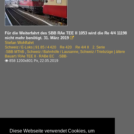
Für die Weiterfahrt des SBB RAe TEE II 1053 wird die Re 4/4 11198
nicht mehr benötigt. 31. März 2019

Stefan Wohlfahrt
Schweiz / E-Loks | 91 85 / 4 420 Re 420 Re 4/4 II 2. Serie
·SBB·MThB·
,
Schweiz / Bahnhöfe / Lausanne
,
Schweiz / Triebzüge | ältere
Bauart / RAe TEE II · RABe EC ·SBB·
858 1200x801 Px, 22.05.2019

Diese Webseite verwendet Cookies, um