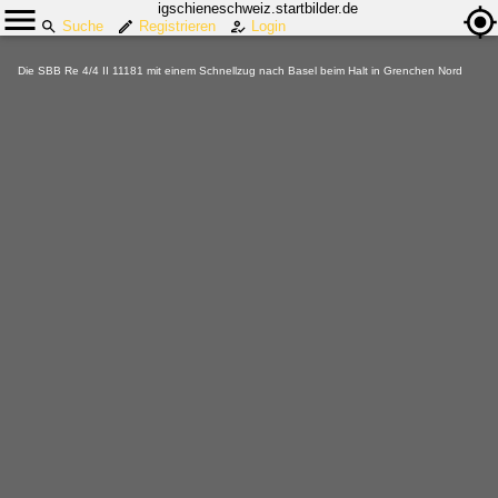
igschieneschweiz.startbilder.de
Suche
Registrieren
Login
Die SBB Re 4/4 II 11181 mit einem Schnellzug nach Basel beim Halt in Grenchen Nord