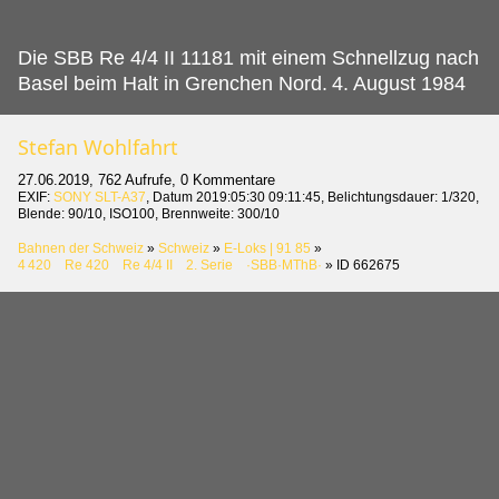
Die SBB Re 4/4 II 11181 mit einem Schnellzug nach
Basel beim Halt in Grenchen Nord.
4. August 1984
Stefan Wohlfahrt
27.06.2019, 762 Aufrufe, 0 Kommentare
EXIF:
SONY SLT-A37
, Datum 2019:05:30 09:11:45, Belichtungsdauer: 1/320,
Blende: 90/10, ISO100, Brennweite: 300/10
Bahnen der Schweiz
»
Schweiz
»
E-Loks | 91 85
»
4 420 Re 420 Re 4/4 II 2. Serie ·SBB·MThB·
»
ID 662675