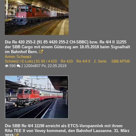
Die Re 420 255-2 (91 85 4420 255-2 CH-SBBC) bzw. Re 4/4 II 11255
der SBB Cargo mit einem Güterzug am 18.05.2018 beim Signalhalt
im Bahnhof Bern.

Armin Schwarz
Schweiz / E-Loks | 91 85 / 4 420 Re 420 Re 4/4 II 2. Serie ·SBB·MThB·
590
1200x807 Px, 22.05.2019

 2
Die SBB Re 4/4 11198 erreicht als ETCS-Vorspannlok mit ihrem
RAe TEE II von Vevey kommend, den Bahnhof Lausanne. 31. März
2019
