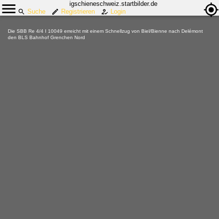
igschieneschweiz.startbilder.de
Suche
Registrieren
Login
Die SBB Re 4/4 I 10049 erreicht mit einem Schnellzug von Biel/Bienne nach Delémont
den BLS Bahnhof Grenchen Nord