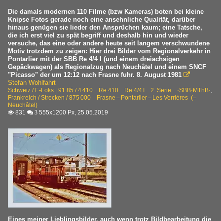
Die damals modernen 110 Filme (bzw Kameras) boten bei kleine
Knipse Fotos gerade noch eine ansehnliche Qualität, darüber
hinaus genügen sie lieder den Ansprüchen kaum; eine Tatsche,
die ich erst viel zu spät begriff und deshalb hin und wieder
versuche, das eine oder andere heute seit langem verschwundene
Motiv trotzdem zu zeigen: Hier drei Bilder vom Regionalverkehr in
Pontarlier mit der SBB Re 4/4 I (und einem dreiachsigen
Gepäckwagen) als Regionalzug nach Neuchâtel und einem SNCF
"Picasso" der um 12:12 nach Frasne fuhr. 8. August 1981

Stefan Wohlfahrt
Schweiz / E-Loks | 91 85 / 4 410 Re 410 Re 4/4 I 2. Serie ·SBB·MThB·
,
Frankreich / Strecken / 875 000 Frasne – Pontarlier – Les Verrières (–
Neuchâtel)
831
555x1200 Px, 25.05.2019

 3
Eines meiner Lieblingsbilder, auch wenn trotz Bildbearbeitung die