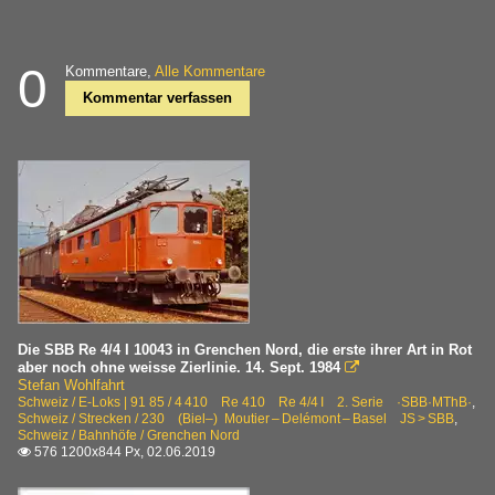
0
Kommentare,
Alle Kommentare
Kommentar verfassen
Die SBB Re 4/4 I 10043 in Grenchen Nord, die erste ihrer Art in Rot
aber noch ohne weisse Zierlinie. 14. Sept. 1984

Stefan Wohlfahrt
Schweiz / E-Loks | 91 85 / 4 410 Re 410 Re 4/4 I 2. Serie ·SBB·MThB·
,
Schweiz / Strecken / 230 (Biel–) Moutier – Delémont – Basel JS > SBB
,
Schweiz / Bahnhöfe / Grenchen Nord
576 1200x844 Px, 02.06.2019
