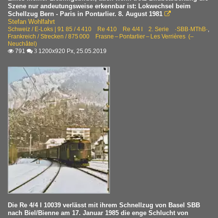
Szene nur andeutungsweise erkennbar ist: Lokwechsel beim
Schellzug Bern - Paris in Pontarlier. 8. August 1981

Stefan Wohlfahrt
Schweiz / E-Loks | 91 85 / 4 410 Re 410 Re 4/4 I 2. Serie ·SBB·MThB·
,
Frankreich / Strecken / 875 000 Frasne – Pontarlier – Les Verrières (–
Neuchâtel)
791
1200x920 Px, 25.05.2019

 3
Die Re 4/4 I 10039 verlässt mit ihrem Schnellzug von Basel SBB
nach Biel/Bienne am 17. Januar 1985 die enge Schlucht von