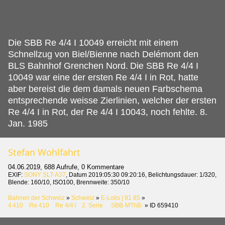
Die SBB Re 4/4 I 10049 erreicht mit einem
Schnellzug von Biel/Bienne nach Delémont den
BLS Bahnhof Grenchen Nord.
Die SBB Re 4/4 I
10049 war eine der ersten Re 4/4 I in Rot, hatte
aber bereist die dem damals neuen Farbschema
entsprechende weisse Zierlinien, welcher der ersten
Re 4/4 I in Rot, der Re 4/4 I 10043, noch fehlte. 8.
Jan. 1985
Stefan Wohlfahrt
04.06.2019, 688 Aufrufe, 0 Kommentare
EXIF:
SONY SLT-A37
, Datum 2019:05:30 09:20:16, Belichtungsdauer: 1/320,
Blende: 160/10, ISO100, Brennweite: 350/10
Bahnen der Schweiz
»
Schweiz
»
E-Loks | 91 85
»
4 410 Re 410 Re 4/4 I 2. Serie ·SBB·MThB·
»
ID 659410