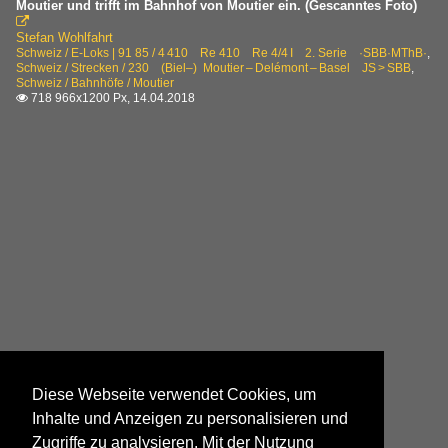
Moutier und trifft im Bahnhof von Moutier ein. (Gescanntes Foto)

Stefan Wohlfahrt
Schweiz / E-Loks | 91 85 / 4 410 Re 410 Re 4/4 I 2. Serie ·SBB·MThB·
,
Schweiz / Strecken / 230 (Biel–) Moutier – Delémont – Basel JS > SBB
,
Schweiz / Bahnhöfe / Moutier
718 966x1200 Px, 14.04.2018

Diese Webseite verwendet Cookies, um
Inhalte und Anzeigen zu personalisieren und
Zugriffe zu analysieren. Mit der Nutzung