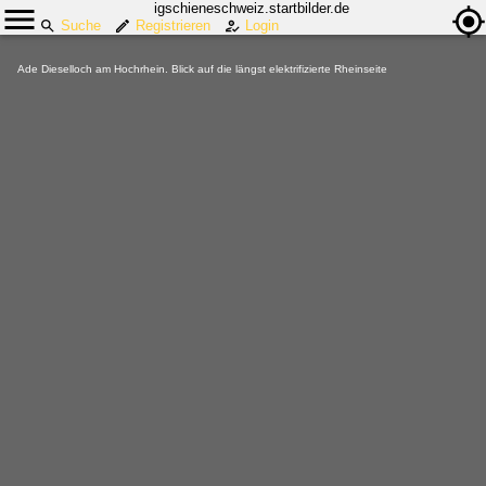
igschieneschweiz.startbilder.de
Suche
Registrieren
Login
Ade Dieselloch am Hochrhein. Blick auf die längst elektrifizierte Rheinseite