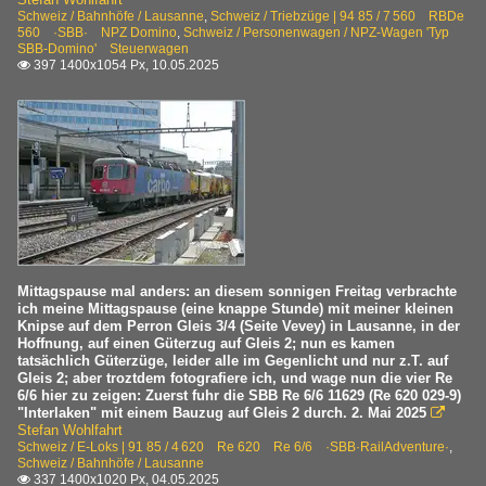
Schweiz / Bahnhöfe / Lausanne
,
Schweiz / Triebzüge | 94 85 / 7 560 RBDe
560 ·SBB· NPZ Domino
,
Schweiz / Personenwagen / NPZ-Wagen 'Typ
SBB-Domino' Steuerwagen
397 1400x1054 Px, 10.05.2025

Mittagspause mal anders: an diesem sonnigen Freitag verbrachte
ich meine Mittagspause (eine knappe Stunde) mit meiner kleinen
Knipse auf dem Perron Gleis 3/4 (Seite Vevey) in Lausanne, in der
Hoffnung, auf einen Güterzug auf Gleis 2; nun es kamen
tatsächlich Güterzüge, leider alle im Gegenlicht und nur z.T. auf
Gleis 2; aber troztdem fotografiere ich, und wage nun die vier Re
6/6 hier zu zeigen: Zuerst fuhr die SBB Re 6/6 11629 (Re 620 029-9)
"Interlaken" mit einem Bauzug auf Gleis 2 durch. 2. Mai 2025

Stefan Wohlfahrt
Schweiz / E-Loks | 91 85 / 4 620 Re 620 Re 6/6 ·SBB·RailAdventure·
,
Schweiz / Bahnhöfe / Lausanne
337 1400x1020 Px, 04.05.2025
