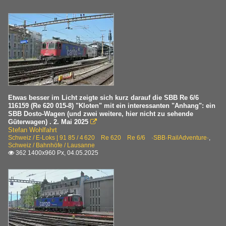
Etwas besser im Licht zeigte sich kurz darauf die SBB Re 6/6
116159 (Re 620 015-8) "Kloten" mit ein interessanten "Anhang": ein
SBB Dosto-Wagen (und zwei weitere, hier nicht zu sehende
Güterwagen) . 2. Mai 2025

Stefan Wohlfahrt
Schweiz / E-Loks | 91 85 / 4 620 Re 620 Re 6/6 ·SBB·RailAdventure·
,
Schweiz / Bahnhöfe / Lausanne
362 1400x960 Px, 04.05.2025
