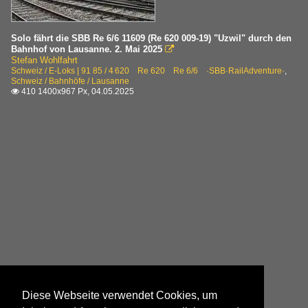
Solo fährt die SBB Re 6/6 11609 (Re 620 009-19) "Uzwil" durch den
Bahnhof von Lausanne. 2. Mai 2025

Stefan Wohlfahrt
Schweiz / E-Loks | 91 85 / 4 620 Re 620 Re 6/6 ·SBB·RailAdventure·
,
Schweiz / Bahnhöfe / Lausanne
410 1400x967 Px, 04.05.2025

Diese Webseite verwendet Cookies, um