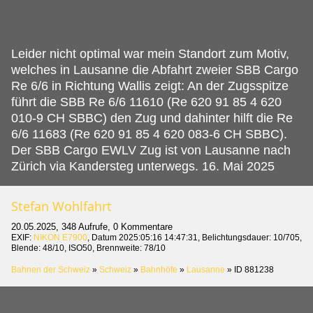
Leider nicht optimal war mein Standort zum Motiv,
welches in Lausanne die Abfahrt zweier SBB Cargo
Re 6/6 in Richtung Wallis zeigt: An der Zugsspitze
führt die SBB Re 6/6 11610 (Re 620 91 85 4 620
010-9 CH SBBC) den Zug und dahinter hilft die Re
6/6 11683 (Re 620 91 85 4 620 083-6 CH SBBC).
Der SBB Cargo EWLV Zug ist von Lausanne nach
Zürich via Kandersteg unterwegs. 16. Mai 2025
Stefan Wohlfahrt
20.05.2025, 348 Aufrufe, 0 Kommentare
EXIF:
NIKON E7900
, Datum 2025:05:16 14:47:31, Belichtungsdauer: 10/705,
Blende: 48/10, ISO50, Brennweite: 78/10
Bahnen der Schweiz
»
Schweiz
»
Bahnhöfe
»
Lausanne
»
ID 881238