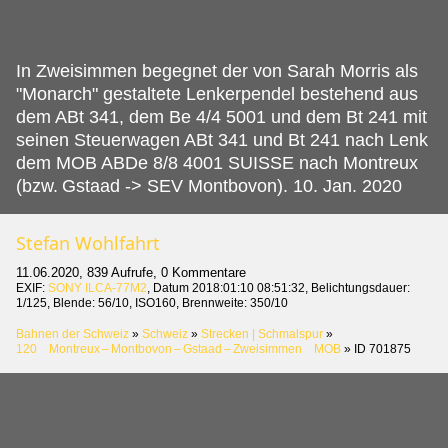
In Zweisimmen begegnet der von Sarah Morris als
"Monarch" gestaltete Lenkerpendel bestehend aus
dem ABt 341, dem Be 4/4 5001 und dem Bt 241 mit
seinen Steuerwagen ABt 341 und Bt 241 nach Lenk
dem MOB ABDe 8/8 4001 SUISSE nach Montreux
(bzw.
Gstaad -> SEV Montbovon). 10. Jan. 2020
Stefan Wohlfahrt
11.06.2020, 839 Aufrufe, 0 Kommentare
EXIF:
SONY ILCA-77M2
, Datum 2018:01:10 08:51:32, Belichtungsdauer:
1/125, Blende: 56/10, ISO160, Brennweite: 350/10
Bahnen der Schweiz
»
Schweiz
»
Strecken | Schmalspur
»
120 Montreux – Montbovon – Gstaad – Zweisimmen MOB
»
ID 701875