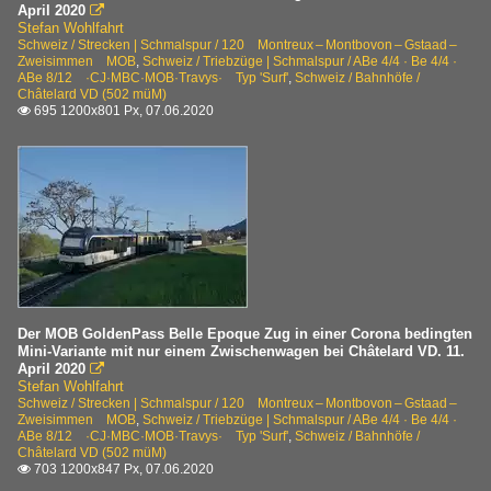
April 2020

Stefan Wohlfahrt
Schweiz / Strecken | Schmalspur / 120 Montreux – Montbovon – Gstaad –
Zweisimmen MOB
,
Schweiz / Triebzüge | Schmalspur / ABe 4/4 · Be 4/4 ·
ABe 8/12 ·CJ·MBC·MOB·Travys· Typ 'Surf'
,
Schweiz / Bahnhöfe /
Châtelard VD (502 müM)
695 1200x801 Px, 07.06.2020

Der MOB GoldenPass Belle Epoque Zug in einer Corona bedingten
Mini-Variante mit nur einem Zwischenwagen bei Châtelard VD. 11.
April 2020

Stefan Wohlfahrt
Schweiz / Strecken | Schmalspur / 120 Montreux – Montbovon – Gstaad –
Zweisimmen MOB
,
Schweiz / Triebzüge | Schmalspur / ABe 4/4 · Be 4/4 ·
ABe 8/12 ·CJ·MBC·MOB·Travys· Typ 'Surf'
,
Schweiz / Bahnhöfe /
Châtelard VD (502 müM)
703 1200x847 Px, 07.06.2020
