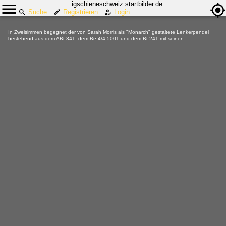
igschieneschweiz.startbilder.de
Suche
Registrieren
Login
In Zweisimmen begegnet der von Sarah Morris als "Monarch" gestaltete Lenkerpendel
bestehend aus dem ABt 341, dem Be 4/4 5001 und dem Bt 241 mit seinen ...