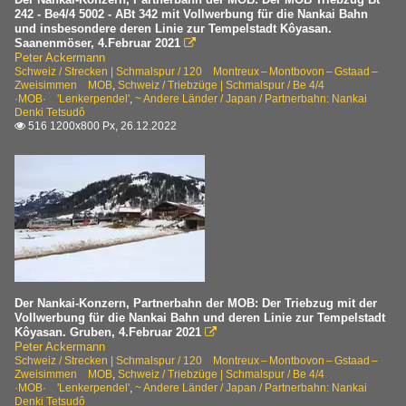
242 - Be4/4 5002 - ABt 342 mit Vollwerbung für die Nankai Bahn
und insbesondere deren Linie zur Tempelstadt Kôyasan.
Saanenmöser, 4.Februar 2021

Peter Ackermann
Schweiz / Strecken | Schmalspur / 120 Montreux – Montbovon – Gstaad –
Zweisimmen MOB
,
Schweiz / Triebzüge | Schmalspur / Be 4/4
·MOB· 'Lenkerpendel'
,
~ Andere Länder / Japan / Partnerbahn: Nankai
Denki Tetsudô
516 1200x800 Px, 26.12.2022

Der Nankai-Konzern, Partnerbahn der MOB: Der Triebzug mit der
Vollwerbung für die Nankai Bahn und deren Linie zur Tempelstadt
Kôyasan. Gruben, 4.Februar 2021

Peter Ackermann
Schweiz / Strecken | Schmalspur / 120 Montreux – Montbovon – Gstaad –
Zweisimmen MOB
,
Schweiz / Triebzüge | Schmalspur / Be 4/4
·MOB· 'Lenkerpendel'
,
~ Andere Länder / Japan / Partnerbahn: Nankai
Denki Tetsudô