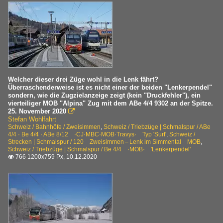
Welcher dieser drei Züge wohl in die Lenk fährt?
Überraschenderweise ist es nicht einer der beiden "Lenkerpendel"
sondern, wie die Zugzielanzeige zeigt (kein "Druckfehler"), ein
vierteiliger MOB "Alpina" Zug mit dem ABe 4/4 9302 an der Spitze.
25. November 2020

Stefan Wohlfahrt
Schweiz / Bahnhöfe / Zweisimmen
,
Schweiz / Triebzüge | Schmalspur / ABe
4/4 · Be 4/4 · ABe 8/12 ·CJ·MBC·MOB·Travys· Typ 'Surf'
,
Schweiz /
Strecken | Schmalspur / 120 Zweisimmen – Lenk im Simmental MOB
,
Schweiz / Triebzüge | Schmalspur / Be 4/4 ·MOB· 'Lenkerpendel'
766 1200x759 Px, 10.12.2020
