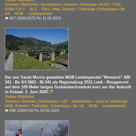
Be 4/4 ·BLM·BTI·MOB·OJB·SNB·SZB· Typ 'Bipperlisi'
Schweiz / Bahnhöfe / Zweisimmen
,
Schweiz / Triebzüge | 94 85 / 7 528
RABe 528.1 ·BLS· Flirt 4 Mika
,
Schweiz / Triebzüge | Schmalspur / Be
4/4 ·MOB· 'Lenkerpendel'
427 1600x1075 Px, 11.08.2023

~ Andere Länder
Japan
Partnerbahn: Nankai Denki Tetsudô
Der von Sarah Morris gestaltete MOB Lenkerpendel "Monarch" ABt
341 - Be 4/4 5001 - Bt 241 als Regionalzug 2531 Lenk - Rougemont
auf dem 109 Meter langen Grubenbachviadukt kurz vor der Ankunft
in Gstaad. 2. Juni 2020

Stefan Wohlfahrt
Schweiz / Strecken | Schmalspur / 120 Zweisimmen – Lenk im Simmental
MOB
,
Schweiz / Triebzüge | Schmalspur / Be 4/4 ·MOB· 'Lenkerpendel'
598 1200x792 Px, 02.05.2023
