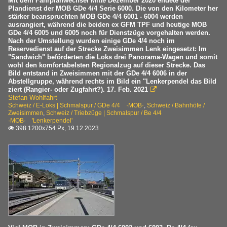
Mit dem Fahrplanwechsel Mitte Dezember 2020 endete der
Lenk im Simmental (1068 müM)
Plandienst der MOB GDe 4/4 Serie 6000. Die von den Kilometer her
2016
stärker beanspruchten MOB GDe 4/4 6001 - 6004 werden
Matten (1020 müM)
ausrangiert, während die beiden ex GFM TPF und heutige MOB
2017
Montreux
GDe 4/4 6005 und 6005 noch für Dienstzüge vorgehalten werden.
Nach der Umstellung wurden einige GDe 4/4 noch im
2018
Rougemont (992 müM)
Reservedienst auf der Strecke Zweisimmen Lenk eingesetzt: Im
"Sandwich" beförderten die Loks drei Panorama-Wagen und somit
2019
Saanen (1010 müM)
wohl den komfortabelsten Regionalzug auf dieser Strecke. Das
Bild entstand in Zweisimmen mit der GDe 4/4 6006 in der
Saanenmöser (1269 müM)
2020
Abstellgruppe, während rechts im Bild ein "Lenkerpendel das Bild
ziert (Rangier- oder Zugfahrt?). 17. Feb. 2021

Schönried (1231 müM)
2020
Stefan Wohlfahrt
Schweiz / E-Loks | Schmalspur / GDe 4/4 ·MOB·
Sonzier (664 müM)
,
Schweiz / Bahnhöfe /
2021
Zweisimmen
,
Schweiz / Triebzüge | Schmalspur / Be 4/4
Vevey
·MOB· 'Lenkerpendel'
2022
398 1200x754 Px, 19.12.2023

Zweisimmen
2023
E-Loks | Schmalspur
GDe 4/4 ·MOB·
Personenwagen | Schmalspur
Schmalspur