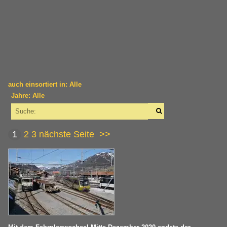
auch einsortiert in: Alle
Jahre: Alle
×
×
Alle Kategorien
Alle Jahre
Schweiz
1
2
3
nächste Seite
>>
1980
Bahnhöfe
1985
Blonay
2000
Boden (1036 müM)
2009
Chernex
Fontanivent
2010