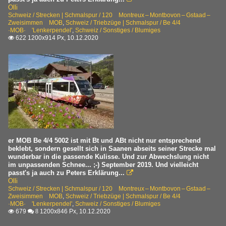
Olli
Schweiz / Strecken | Schmalspur / 120 Montreux – Montbovon – Gstaad –
Zweisimmen MOB
,
Schweiz / Triebzüge | Schmalspur / Be 4/4
·MOB· 'Lenkerpendel'
,
Schweiz / Sonstiges / Blumiges
622 1200x914 Px, 10.12.2020

er MOB Be 4/4 5002 ist mit Bt und ABt nicht nur entsprechend
beklebt, sondern gesellt sich in Saanen abseits seiner Strecke mal
wunderbar in die passende Kulisse. Und zur Abwechslung nicht
im unpassenden Schnee... ;-) September 2019. Und vielleicht
passt's ja auch zu Peters Erklärung...

Olli
Schweiz / Strecken | Schmalspur / 120 Montreux – Montbovon – Gstaad –
Zweisimmen MOB
,
Schweiz / Triebzüge | Schmalspur / Be 4/4
·MOB· 'Lenkerpendel'
,
Schweiz / Sonstiges / Blumiges
679
1200x846 Px, 10.12.2020

 8