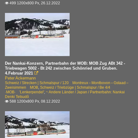
499 1200x800 Px, 26.12.2022

Der Nankai-Konzern, Partnerbahn der MOB: MOB Zug ABt 342 -
Triebwagen 5002 - Bt 242 zwischen Schönried und Gruben.
4.Februar 2021

Peter Ackermann
Schweiz / Strecken | Schmalspur / 120 Montreux – Montbovon – Gstaad –
Zweisimmen MOB
,
Schweiz / Triebzüge | Schmalspur / Be 4/4
·MOB· 'Lenkerpendel'
,
~ Andere Länder / Japan / Partnerbahn: Nankai
Denki Tetsudô
588 1200x800 Px, 08.12.2022
