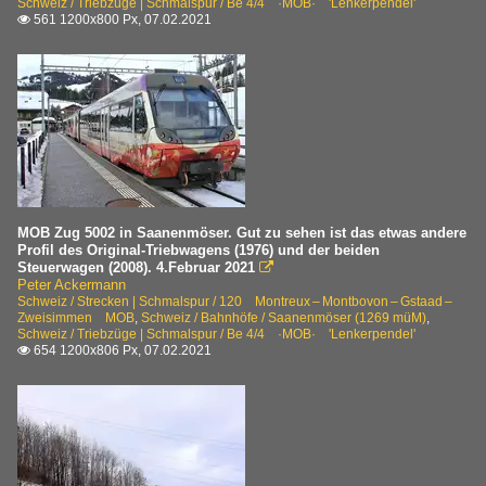
Schweiz / Triebzüge | Schmalspur / Be 4/4 ·MOB· 'Lenkerpendel'
561 1200x800 Px, 07.02.2021

MOB Zug 5002 in Saanenmöser. Gut zu sehen ist das etwas andere
Profil des Original-Triebwagens (1976) und der beiden
Steuerwagen (2008). 4.Februar 2021

Peter Ackermann
Schweiz / Strecken | Schmalspur / 120 Montreux – Montbovon – Gstaad –
Zweisimmen MOB
,
Schweiz / Bahnhöfe / Saanenmöser (1269 müM)
,
Schweiz / Triebzüge | Schmalspur / Be 4/4 ·MOB· 'Lenkerpendel'
654 1200x806 Px, 07.02.2021
