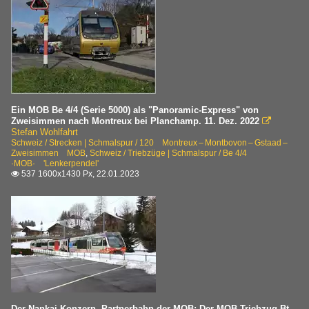
Ein MOB Be 4/4 (Serie 5000) als "Panoramic-Express" von
Zweisimmen nach Montreux bei Planchamp. 11. Dez. 2022

Stefan Wohlfahrt
Schweiz / Strecken | Schmalspur / 120 Montreux – Montbovon – Gstaad –
Zweisimmen MOB
,
Schweiz / Triebzüge | Schmalspur / Be 4/4
·MOB· 'Lenkerpendel'
537 1600x1430 Px, 22.01.2023

Der Nankai-Konzern, Partnerbahn der MOB: Der MOB Triebzug Bt