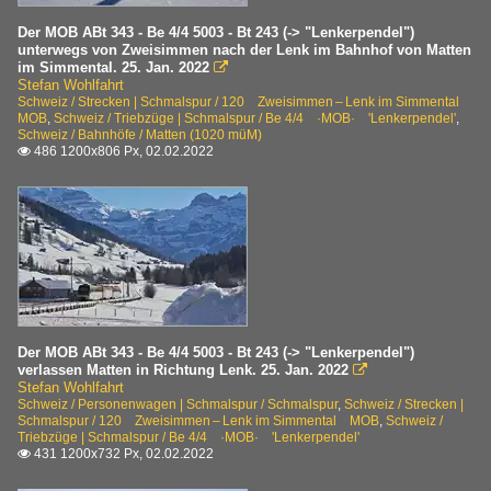
Der MOB ABt 343 - Be 4/4 5003 - Bt 243 (-> "Lenkerpendel")
unterwegs von Zweisimmen nach der Lenk im Bahnhof von Matten
im Simmental. 25. Jan. 2022

Stefan Wohlfahrt
Schweiz / Strecken | Schmalspur / 120 Zweisimmen – Lenk im Simmental
MOB
,
Schweiz / Triebzüge | Schmalspur / Be 4/4 ·MOB· 'Lenkerpendel'
,
Schweiz / Bahnhöfe / Matten (1020 müM)
486 1200x806 Px, 02.02.2022

Der MOB ABt 343 - Be 4/4 5003 - Bt 243 (-> "Lenkerpendel")
verlassen Matten in Richtung Lenk. 25. Jan. 2022

Stefan Wohlfahrt
Schweiz / Personenwagen | Schmalspur / Schmalspur
,
Schweiz / Strecken |
Schmalspur / 120 Zweisimmen – Lenk im Simmental MOB
,
Schweiz /
Triebzüge | Schmalspur / Be 4/4 ·MOB· 'Lenkerpendel'
431 1200x732 Px, 02.02.2022
