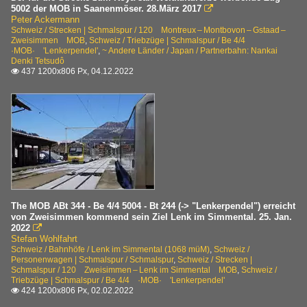
5002 der MOB in Saanenmöser. 28.März 2017

Peter Ackermann
Schweiz / Strecken | Schmalspur / 120 Montreux – Montbovon – Gstaad –
Zweisimmen MOB
,
Schweiz / Triebzüge | Schmalspur / Be 4/4
·MOB· 'Lenkerpendel'
,
~ Andere Länder / Japan / Partnerbahn: Nankai
Denki Tetsudô
437 1200x806 Px, 04.12.2022

The MOB ABt 344 - Be 4/4 5004 - Bt 244 (-> "Lenkerpendel") erreicht
von Zweisimmen kommend sein Ziel Lenk im Simmental. 25. Jan.
2022

Stefan Wohlfahrt
Schweiz / Bahnhöfe / Lenk im Simmental (1068 müM)
,
Schweiz /
Personenwagen | Schmalspur / Schmalspur
,
Schweiz / Strecken |
Schmalspur / 120 Zweisimmen – Lenk im Simmental MOB
,
Schweiz /
Triebzüge | Schmalspur / Be 4/4 ·MOB· 'Lenkerpendel'
424 1200x806 Px, 02.02.2022
