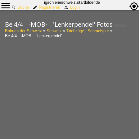
igschieneschweiz.startbilder.de
Suche
Registrieren
Login
Be 4/4 ·MOB· 'Lenkerpendel' Fotos
60 Bilder
Bahnen der Schweiz
»
Schweiz
»
Triebzüge | Schmalspur
»
Be 4/4 ·MOB· 'Lenkerpendel'