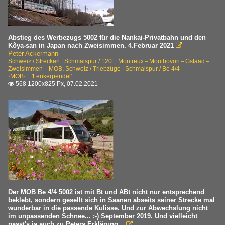
Abstieg des Werbezugs 5002 für die Nankai-Privatbahn und den
Kôya-san in Japan nach Zweisimmen. 4.Februar 2021

Peter Ackermann
Schweiz / Strecken | Schmalspur / 120 Montreux – Montbovon – Gstaad –
Zweisimmen MOB
,
Schweiz / Triebzüge | Schmalspur / Be 4/4
·MOB· 'Lenkerpendel'
568 1200x825 Px, 07.02.2021

Der MOB Be 4/4 5002 ist mit Bt und ABt nicht nur entsprechend
beklebt, sondern gesellt sich in Saanen abseits seiner Strecke mal
wunderbar in die passende Kulisse. Und zur Abwechslung nicht
im unpassenden Schnee... ;-) September 2019. Und vielleicht
passt's ja auch zu Peters Erklärung...
