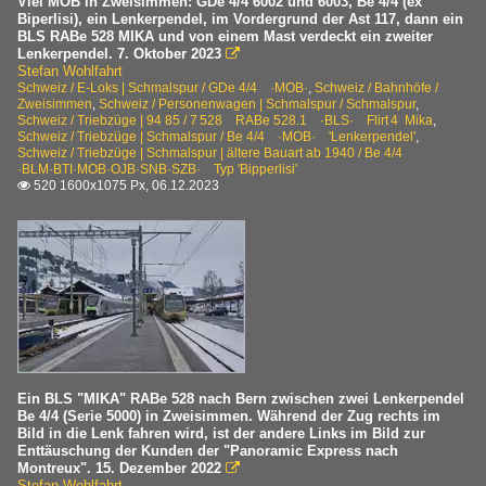
Viel MOB in Zweisimmen: GDe 4/4 6002 und 6003, Be 4/4 (ex
Biperlisi), ein Lenkerpendel, im Vordergrund der Ast 117, dann ein
Sonstiges
BLS RABe 528 MIKA und von einem Mast verdeckt ein zweiter
Lenkerpendel. 7. Oktober 2023

Blumiges
Stefan Wohlfahrt
Schweiz / E-Loks | Schmalspur / GDe 4/4 ·MOB·
,
Schweiz / Bahnhöfe /
Zweisimmen
,
Schweiz / Personenwagen | Schmalspur / Schmalspur
,
Strecken | Schmalspur
Schweiz / Triebzüge | 94 85 / 7 528 RABe 528.1 ·BLS· Flirt 4 Mika
,
Schweiz / Triebzüge | Schmalspur / Be 4/4 ·MOB· 'Lenkerpendel'
,
115 Blonay – Chamby CEV > MVR
Schweiz / Triebzüge | Schmalspur | ältere Bauart ab 1940 / Be 4/4
·BLM·BTI·MOB·OJB·SNB·SZB· Typ 'Bipperlisi'
120 Montreux – Montbovon – Gstaad – Zweisimmen MO
520 1600x1075 Px, 06.12.2023

120 Zweisimmen – Lenk im Simmental MOB
Triebzüge | 94 85
7 528 RABe 528.1 ·BLS· Flirt 4 Mika
Triebzüge | Schmalspur
ABDe 8/8 ·MOB·
Ein BLS "MIKA" RABe 528 nach Bern zwischen zwei Lenkerpendel
ABe 4/4 · Be 4/4 · ABe 8/12 ·CJ·MBC·MOB·Travys· Typ 'S
Be 4/4 (Serie 5000) in Zweisimmen. Während der Zug rechts im
Bild in die Lenk fahren wird, ist der andere Links im Bild zur
Enttäuschung der Kunden der "Panoramic Express nach
Triebzüge | Schmalspur | ältere Bauart ab 1940
Montreux". 15. Dezember 2022

Stefan Wohlfahrt