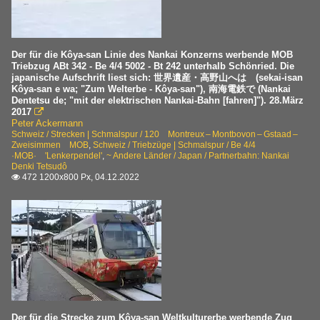
Der für die Kôya-san Linie des Nankai Konzerns werbende MOB
Triebzug ABt 342 - Be 4/4 5002 - Bt 242 unterhalb Schönried. Die
japanische Aufschrift liest sich: 世界遺産・高野山へは (sekai-isan
Kôya-san e wa; "Zum Welterbe - Kôya-san"), 南海電鉄で (Nankai
Dentetsu de; "mit der elektrischen Nankai-Bahn [fahren]"). 28.März
2017

Peter Ackermann
Schweiz / Strecken | Schmalspur / 120 Montreux – Montbovon – Gstaad –
Zweisimmen MOB
,
Schweiz / Triebzüge | Schmalspur / Be 4/4
·MOB· 'Lenkerpendel'
,
~ Andere Länder / Japan / Partnerbahn: Nankai
Denki Tetsudô
472 1200x800 Px, 04.12.2022

Der für die Strecke zum Kôya-san Weltkulturerbe werbende Zug