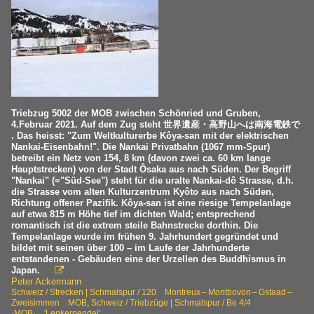
Triebzug 5002 der MOB zwischen Schönried und Gruben,
4.Februar 2021. Auf dem Zug steht 世界遺産・高野山へは南海電鉄で
. Das heisst: "Zum Weltkulturerbe Kôya-san mit der elektrischen
Nankai-Eisenbahn!". Die Nankai Privatbahn (1067 mm-Spur)
betreibt ein Netz von 154, 8 km (davon zwei ca. 60 km lange
Hauptstrecken) von der Stadt Ôsaka aus nach Süden. Der Begriff
"Nankai" (="Süd-See") steht für die uralte Nankai-dô Strasse, d.h.
die Strasse vom alten Kulturzentrum Kyôto aus nach Süden,
Richtung offener Pazifik. Kôya-san ist eine riesige Tempelanlage
auf etwa 815 m Höhe tief im dichten Wald; entsprechend
romantisch ist die extrem steile Bahnstrecke dorthin. Die
Tempelanlage wurde im frühen 9. Jahrhundert gegründet und
bildet mit seinen über 100 – im Laufe der Jahrhunderte
entstandenen - Gebäuden eine der Urzellen des Buddhismus in
Japan.

Peter Ackermann
Schweiz / Strecken | Schmalspur / 120 Montreux – Montbovon – Gstaad –
Zweisimmen MOB
,
Schweiz / Triebzüge | Schmalspur / Be 4/4
·MOB· 'Lenkerpendel'