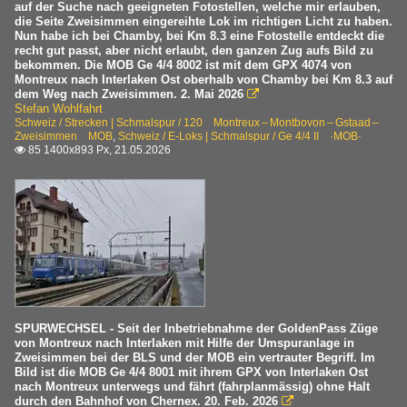
auf der Suche nach geeigneten Fotostellen, welche mir erlauben,
die Seite Zweisimmen eingereihte Lok im richtigen Licht zu haben.
Nun habe ich bei Chamby, bei Km 8.3 eine Fotostelle entdeckt die
recht gut passt, aber nicht erlaubt, den ganzen Zug aufs Bild zu
bekommen. Die MOB Ge 4/4 8002 ist mit dem GPX 4074 von
Montreux nach Interlaken Ost oberhalb von Chamby bei Km 8.3 auf
dem Weg nach Zweisimmen. 2. Mai 2026

Stefan Wohlfahrt
Schweiz / Strecken | Schmalspur / 120 Montreux – Montbovon – Gstaad –
Zweisimmen MOB
,
Schweiz / E-Loks | Schmalspur / Ge 4/4 II ·MOB·
85 1400x893 Px, 21.05.2026

SPURWECHSEL - Seit der Inbetriebnahme der GoldenPass Züge
von Montreux nach Interlaken mit Hilfe der Umspuranlage in
Zweisimmen bei der BLS und der MOB ein vertrauter Begriff. Im
Bild ist die MOB Ge 4/4 8001 mit ihrem GPX von Interlaken Ost
nach Montreux unterwegs und fährt (fahrplanmässig) ohne Halt
durch den Bahnhof von Chernex. 20. Feb. 2026
