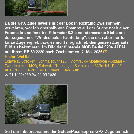
Da die GPX Züge jeweils mit der Lok in Richtung Zweisimmen
verkehren, war ich oberhalb von Chamby auf der Suche nach einer
Fotostelle und fand bei Kilometer 8.2 eine interessante Stelle mit
der sogenannte "Windschiefen Fahrleitung", die sich aber nur für
kurze Züge eignet, bzw. es nicht möglich ist, den ganzen Zug aufs
Bild zu bekommen. Im Bild der führende MOB Be 4/4 9204 ALPIA
mit ihrem PE 30 2220 nach Zweisimmen. 2. Mai 2026

Stefan Wohlfahrt
Schweiz / Strecken | Schmalspur / 120 Montreux – Montbovon – Gstaad –
Zweisimmen MOB
,
Schweiz / Triebzüge | Schmalspur / ABe 4/4 · Be 4/4 ·
ABe 8/12 ·CJ·MBC·MOB·Travys· Typ 'Surf'
71 1400x939 Px, 21.05.2026

Seit der Inbetriebnahme der GoldenPass Exprss GPX Züge bin ich