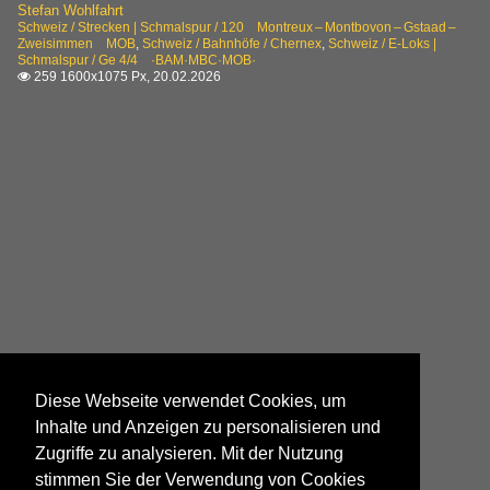
Stefan Wohlfahrt
Schweiz / Strecken | Schmalspur / 120 Montreux – Montbovon – Gstaad –
Zweisimmen MOB
,
Schweiz / Bahnhöfe / Chernex
,
Schweiz / E-Loks |
Schmalspur / Ge 4/4 ·BAM·MBC·MOB·
259 1600x1075 Px, 20.02.2026

Diese Webseite verwendet Cookies, um
Inhalte und Anzeigen zu personalisieren und
Zugriffe zu analysieren. Mit der Nutzung
stimmen Sie der Verwendung von Cookies