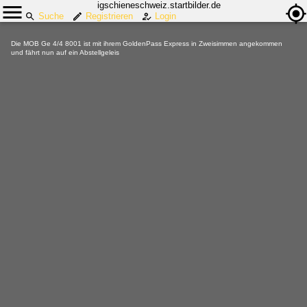
igschieneschweiz.startbilder.de
Suche
Registrieren
Login
Die MOB Ge 4/4 8001 ist mit ihrem GoldenPass Express in Zweisimmen angekommen
und fährt nun auf ein Abstellgeleis