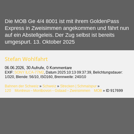
Die MOB Ge 4/4 8001 ist mit ihrem GoldenPass
Express in Zweisimmen angekommen und fährt nun
auf ein Abstellgeleis.
Der Zug selbst ist bereits
umgespurt. 13. Oktober 2025
Stefan Wohlfahrt
06.06.2026, 30 Aufrufe, 0 Kommentare
EXIF:
SONY ILCA-77M2
, Datum 2025:10:13 09:37:39, Belichtungsdauer:
1/320, Blende: 56/10, ISO160, Brennweite: 240/10
Bahnen der Schweiz
»
Schweiz
»
Strecken | Schmalspur
»
120 Montreux – Montbovon – Gstaad – Zweisimmen MOB
»
ID 917699