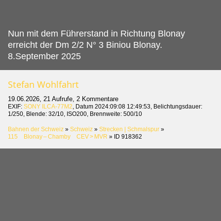
Nun mit dem Führerstand in Richtung Blonay
erreicht der Dm 2/2 N° 3 Biniou Blonay.
8.September 2025
Stefan Wohlfahrt
19.06.2026, 21 Aufrufe, 2 Kommentare
EXIF:
SONY ILCA-77M2
, Datum 2024:09:08 12:49:53, Belichtungsdauer:
1/250, Blende: 32/10, ISO200, Brennweite: 500/10
Bahnen der Schweiz
»
Schweiz
»
Strecken | Schmalspur
»
115 Blonay – Chamby CEV > MVR
»
ID 918362