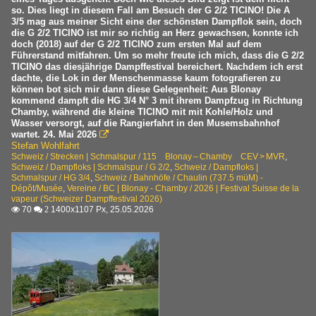
so. Dies liegt in diesem Fall am Besuch der G 2/2 TICINO! Die A
3/5 mag aus meiner Sicht eine der schönsten Dampflok sein, doch
die G 2/2 TICINO ist mir so richtig an Herz gewachsen, konnte ich
doch (2018) auf der G 2/2 TICINO zum ersten Mal auf dem
Führerstand mitfahren. Um so mehr freute ich mich, dass die G 2/2
TICINO das diesjährige Dampffestival bereichert. Nachdem ich erst
dachte, die Lok in der Menschenmasse kaum fotografieren zu
können bot sich mir dann diese Gelegenheit: Aus Blonay
kommend dampft die HG 3/4 N° 3 mit ihrem Dampfzug in Richtung
Chamby, während die kleine TICINO mit mit Kohle/Holz und
Wasser versorgt, auf die Rangierfahrt in den Musemsbahnhof
wartet. 24. Mai 2026

Stefan Wohlfahrt
Schweiz / Strecken | Schmalspur / 115 Blonay – Chamby CEV > MVR
,
Schweiz / Dampfloks | Schmalspur / G 2/2
,
Schweiz / Dampfloks |
Schmalspur / HG 3/4
,
Schweiz / Bahnhöfe / Chaulin (737.5 müM) -
Dépôt/Musée
,
Vereine / BC | Blonay - Chamby / 2026 | Festival Suisse de la
vapeur (Schweizer Dampffestival 2026)
70
1400x1107 Px, 25.05.2026

 2