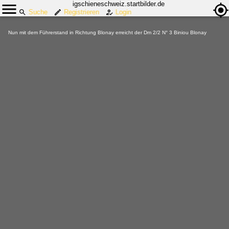
igschieneschweiz.startbilder.de
Suche
Registrieren
Login
Nun mit dem Führerstand in Richtung Blonay erreicht der Dm 2/2 N° 3 Biniou Blonay