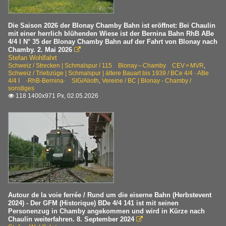
Die Saison 2026 der Blonay Chamby Bahn ist eröffnet: Bei Chaulin
mit einer herrlich blühenden Wiese ist der Bernina Bahn RhB ABe
4/4 I N° 35 der Blonay Chamby Bahn auf der Fahrt von Blonay nach
Chamby. 2. Mai 2026

Stefan Wohlfahrt
Schweiz / Strecken | Schmalspur / 115 Blonay – Chamby CEV > MVR
,
Schweiz / Triebzüge | Schmalspur | ältere Bauart bis 1939 / BCe 4/4 · ABe
4/4 I ·RhB-Bernina· SIG/Alioth
,
Vereine / BC | Blonay - Chamby /
sonstiges
118 1400x971 Px, 02.05.2026

Autour de la voie ferrée / Rund um die eiserne Bahn (Herbstevent
2024) - Der GFM (Historique) BDe 4/4 141 ist mit seinen
Personenzug in Chamby angekommen und wird in Kürze nach
Chaulin weiterfahren. 8. September 2024
