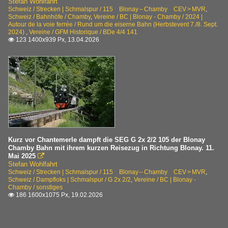
Stefan Wohlfahrt
Schweiz / Strecken | Schmalspur / 115 Blonay – Chamby CEV > MVR
,
Schweiz / Bahnhöfe / Chamby
,
Vereine / BC | Blonay - Chamby / 2024 |
Autour de la voie ferrée / Rund um die eiserne Bahn (Herbstevent 7./8. Sept.
2024)
,
Vereine / GFM Historique / BDe 4/4 141
123 1400x939 Px, 13.04.2026

Kurz vor Chantemerle dampft die SEG G 2x 2/2 105 der Blonay
Chamby Bahn mit ihrem kurzen Reisezug in Richtung Blonay. 11.
Mai 2025

Stefan Wohlfahrt
Schweiz / Strecken | Schmalspur / 115 Blonay – Chamby CEV > MVR
,
Schweiz / Dampfloks | Schmalspur / G 2x 2/2
,
Vereine / BC | Blonay -
Chamby / sonstiges
186 1600x1075 Px, 19.02.2026
