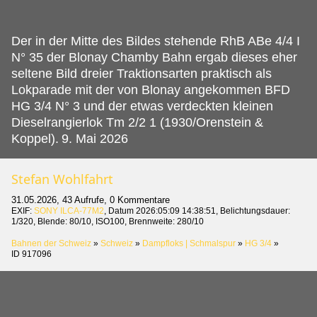
Der in der Mitte des Bildes stehende RhB ABe 4/4 I
N° 35 der Blonay Chamby Bahn ergab dieses eher
seltene Bild dreier Traktionsarten praktisch als
Lokparade mit der von Blonay angekommen BFD
HG 3/4 N° 3 und der etwas verdeckten kleinen
Dieselrangierlok Tm 2/2 1 (1930/Orenstein &
Koppel).
9. Mai 2026
Stefan Wohlfahrt
31.05.2026, 43 Aufrufe, 0 Kommentare
EXIF:
SONY ILCA-77M2
, Datum 2026:05:09 14:38:51, Belichtungsdauer:
1/320, Blende: 80/10, ISO100, Brennweite: 280/10
Bahnen der Schweiz
»
Schweiz
»
Dampfloks | Schmalspur
»
HG 3/4
»
ID 917096