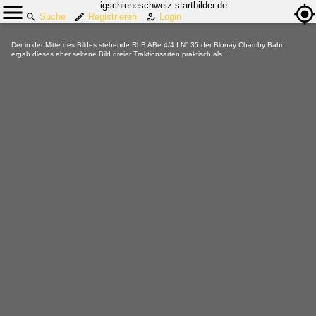
igschieneschweiz.startbilder.de
Suche
Registrieren
Login
Der in der Mitte des Bildes stehende RhB ABe 4/4 I N° 35 der Blonay Chamby Bahn
ergab dieses eher seltene Bild dreier Traktionsarten praktisch als ...