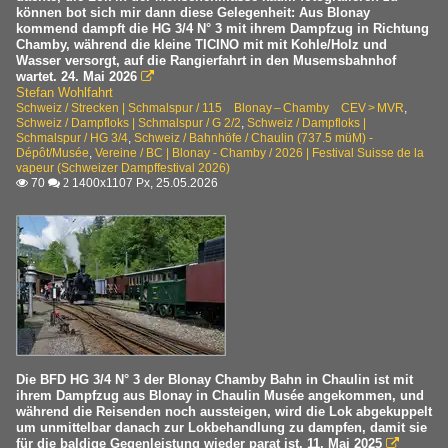
können bot sich mir dann diese Gelegenheit: Aus Blonay
kommend dampft die HG 3/4 N° 3 mit ihrem Dampfzug in Richtung
Chamby, während die kleine TICINO mit mit Kohle/Holz und
Wasser versorgt, auf die Rangierfahrt in den Musemsbahnhof
wartet. 24. Mai 2026

Stefan Wohlfahrt
Schweiz / Strecken | Schmalspur / 115 Blonay – Chamby CEV > MVR
,
Schweiz / Dampfloks | Schmalspur / G 2/2
,
Schweiz / Dampfloks |
Schmalspur / HG 3/4
,
Schweiz / Bahnhöfe / Chaulin (737.5 müM) -
Dépôt/Musée
,
Vereine / BC | Blonay - Chamby / 2026 | Festival Suisse de la
vapeur (Schweizer Dampffestival 2026)
70
1400x1107 Px, 25.05.2026

 2
Die BFD HG 3/4 N° 3 der Blonay Chamby Bahn in Chaulin ist mit
ihrem Dampfzug aus Blonay in Chaulin Musée angekommen, und
während die Reisenden noch aussteigen, wird die Lok abgekuppelt
um unmittelbar danach zur Lokbehandlung zu dampfen, damit sie
für die baldige Gegenleistung wieder parat ist. 11. Mai 2025
