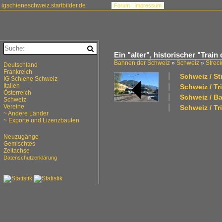
igschieneschweiz.startbilder.de
Forum
Impressum
Ein "alter", historischer "Trai
Bahnen der Schweiz
»
Schweiz
»
Strec
Deutschland
Frankreich
Schweiz / S
IG Schiene Schweiz
Italien
Schweiz / Tr
Österreich
Schweiz / B
Schweiz
Vereine
Schweiz / T
~ Andere Länder
~ Exporte und Lizenzbauten
Neuzugänge
Gemischtes
Zeitachse
Datenschutzerklärung