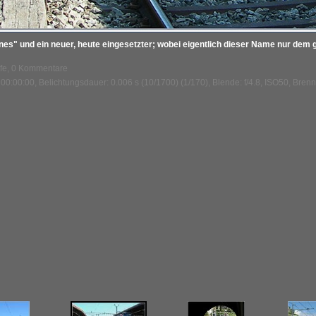
ignes" und ein neuer, heute eingesetzter; wobei eigentlich dieser Name nur dem 
ufe, 0 Kommentare
00:00:00, Belichtungsdauer: 0.006 s (10/1700) (1/170), Blende: f/4.8, ISO50, Brenn