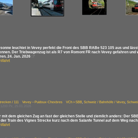
rsonne leuchtet in Vevey perfekt die Front des SBB RABe 523 105 aus und läs
kennen. Der Triebwagenzug ist als R7 von Romont FR nach Vevey gefahren und
ren. 24. Jan. 2026

lfahrt
Strecken / 111 Vevey – Puidoux-Chexbres VCh > SBB
,
Schweiz / Bahnhöfe / Vevey
,
Schwei
1200 Px, 25.01.2026
er mit dem gleichen Zug an fast der gleichen Stelle und ziemlich anders: Der 
f der Train des Vignes Strecke kurz nach dem Salanfe Tunnel auf dem Weg nach
lfahrt