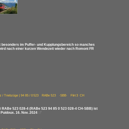
st besonders im Puffer- und Kupplungsbereich so manches
 wird nach einer kurzen Wendezeit wieder nach Romont FR
z / Triebzüge | 94 85 / 0 523 RABe 523 ·SBB· Flirt 3 CH
SBB RABe 523 028-4 (RABe 523 94 85 0 523 028-4 CH-SBB) ist
 Puidoux. 16. Nov. 2024
