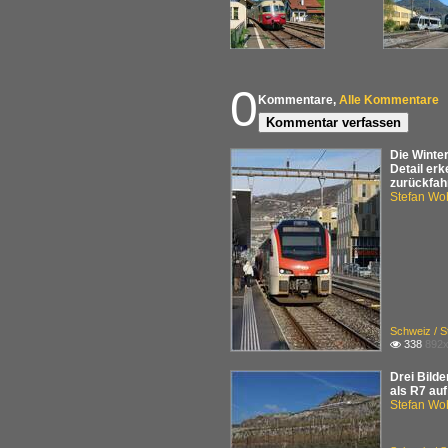
0
Kommentare,
Alle Kommentare
Kommentar verfassen
Die Winte
Detail er
zurückfah
Stefan Woh
Schweiz / 
338
892x

Drei Bild
als R7 au
Stefan Woh