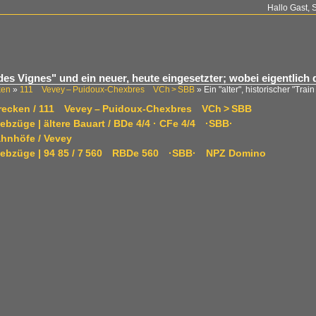
Hallo Gast, 
n des Vignes" und ein neuer, heute eingesetzter; wobei eigentli
ken
»
111 Vevey – Puidoux-Chexbres VCh > SBB
»
Ein "alter", historischer "Tra
trecken / 111 Vevey – Puidoux-Chexbres VCh > SBB
iebzüge | ältere Bauart / BDe 4/4 · CFe 4/4 ·SBB·
ahnhöfe / Vevey
riebzüge | 94 85 / 7 560 RBDe 560 ·SBB· NPZ Domino