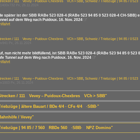
Strecken / 111 Vevey – Puidoux-Chexbres VCh > SBB
,
Schweiz / Triebzüge | 94 85 / 0 
1400x732 Px, 26.11.2024
de später ist der SBB RABe 523 028-4 (RABe 523 94 85 0 523 028-4 CH-SBB) er
unnel auf dem Weg nach Puidoux. 16. Nov. 2024

lfahrt
Strecken / 111 Vevey – Puidoux-Chexbres VCh > SBB
,
Schweiz / Triebzüge | 94 85 / 0 
x941 Px, 26.11.2024
uf, nun nicht mehr bildfüllend, ist SBB RABe 523 028-4 (RABe 523 94 85 0 523 
fe Tunnel auf dem Weg nach Puidoux. 16. Nov. 2024

lfahrt
Strecken / 111 Vevey – Puidoux-Chexbres VCh > SBB
,
Schweiz / Triebzüge | 94 85 / 0 
x1003 Px, 26.11.2024
/ Strecken / 111 Vevey – Puidoux-Chexbres VCh > SBB"
Triebzüge | ältere Bauart / BDe 4/4 · CFe 4/4 ·SBB·"
Bahnhöfe / Vevey"
/ Triebzüge | 94 85 / 7 560 RBDe 560 ·SBB· NPZ Domino"