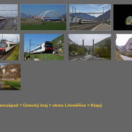
rozápad > Ústecký kraj > okres Litoměřice > Klapý