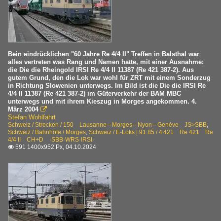
Bein eindrücklichen "60 Jahre Re 4/4 II" Treffen in Balsthal war
alles vertreten was Rang und Namen hatte, mit einer Ausnahme:
die Die die Rheingold IRSI Re 4/4 II 11387 (Re 421 387-2). Aus
gutem Grund, den die Lok war wohl für ZRT mit einem Sonderzug
in Richtung Slowenien unterwegs. Im Bild ist die Die die IRSI Re
4/4 II 11387 (Re 421 387-2) im Güterverkehr der BAM MBC
unterwegs und mit ihrem Kieszug in Morges angekommen. 4.
März 2004

Stefan Wohlfahrt
Schweiz / Strecken / 150 Lausanne – Morges – Nyon – Genève JS>SBB
,
Schweiz / Bahnhöfe / Morges
,
Schweiz / E-Loks | 91 85 / 4 421 Re 421 Re
4/4 II CH+D ·SBB·WRS·IRSI·
591 1400x952 Px, 04.10.2024
