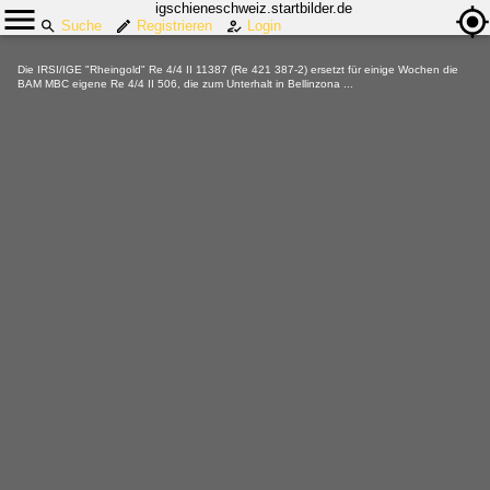
igschieneschweiz.startbilder.de
Suche
Registrieren
Login
Die IRSI/IGE "Rheingold" Re 4/4 II 11387 (Re 421 387-2) ersetzt für einige Wochen die
BAM MBC eigene Re 4/4 II 506, die zum Unterhalt in Bellinzona ...