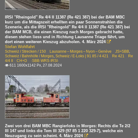
IRSI "Rheingold" Re 4/4 II 11387 (Re 421 387) bei der BAM MBC
kurz um die Mittagszeit erhellten ein paar Sonnenstrahlen die
Szenerie, als die IRSI "Rheingold" Re 4/4 II 11387 (Re 421 387) bei
der BAM MCB, die einen Kieszug nach Morges gebracht hatte,
diesen stehen liess und in Richtung Lausanne Triage fährt, um
dort einen weiteren Kieszug abzuholen. 4. März 2024

Stefan Wohlfahrt
Schweiz / Strecken / 150 Lausanne – Morges – Nyon – Genève JS>SBB
,
Schweiz / Bahnhöfe / Morges
,
Schweiz / E-Loks | 91 85 / 4 421 Re 421 Re
4/4 II CH+D ·SBB·WRS·IRSI·
611 1600x1142 Px, 27.08.2024

Zwei von drei BAM MBC Rangierloks in Morges: Rechts die Te 2/2
III 147 und links die Tem III 329 (97 85 1 220 329-7), welche ein
Neuzugang zu sein scheint. 4. März 2024
