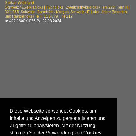
Stefan Wohlfahrt
Schweiz / Zweikraftloks | Hybridloks | Zweikrafthybridloks / Tem 222 | Tem III |
321-365
,
Schweiz / Bahnhöfe / Morges
,
Schweiz / E-Loks | ältere Bauarten
und Rangierloks / Te III 121-179 Te 212
427 1600x1075 Px, 27.08.2024

Diese Webseite verwendet Cookies, um
Inhalte und Anzeigen zu personalisieren und
Zugriffe zu analysieren. Mit der Nutzung
stimmen Sie der Verwendung von Cookies