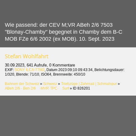
Wie passend: der CEV M;VR ABeh 2/6 7503
"Blonay-Chamby" begegnet in Chamby dem B-C
MOB FZe 6/6 2002 (ex MOB).
10. Sept. 2023
Stefan Wohlfahrt
30.09.2023, 641 Aufrufe, 0 Kommentare
EXIF:
SONY ILCA-77M2
, Datum 2023:09:10 09:43:34, Belichtungsdauer:
1/320, Blende: 71/10, ISO64, Brennweite: 450/10
Bahnen der Schweiz
»
Schweiz
»
Triebzüge | Zahnrad | Schmalspur
»
ABeh 2/6 · Beh 2/6 ·MVR·TPC· Surf
»
ID 826201