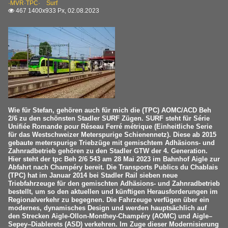
·MVR·TPC· Surf
467 1400x933 Px, 02.08.2023

Wie für Stefan, gehören auch für mich die (TPC) AOMC/ACD Beh
2/6 zu den schönsten Stadler SURF Zügen. SURF steht für Série
Unifiée Romande pour Réseau Ferré métrique (Einheitliche Serie
für das Westschweizer Meterspurige Schienennetz). Diese ab 2015
gebaute meterspurige Triebzüge mit gemischtem Adhäsions- und
Zahnradbetrieb gehören zu den Stadler GTW der 4. Generation.
Hier steht der tpc Beh 2/6 543 am 28 Mai 2023 im Bahnhof Aigle zur
Abfahrt nach Champéry bereit. Die Transports Publics du Chablais
(TPC) hat im Januar 2014 bei Stadler Rail sieben neue
Triebfahrzeuge für den gemischten Adhäsions- und Zahnradbetrieb
bestellt, um so den aktuellen und künftigen Herausforderungen im
Regionalverkehr zu begegnen. Die Fahrzeuge verfügen über ein
modernes, dynamisches Design und werden hauptsächlich auf
den Strecken Aigle-Ollon-Monthey-Champéry (AOMC) und Aigle–
Sepey–Diablerets (ASD) verkehren. Im Zuge dieser Modernisierung