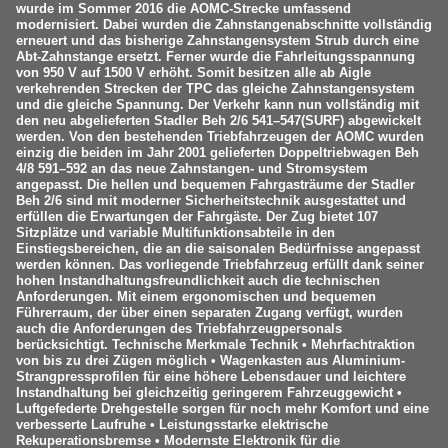
wurde im Sommer 2016 die AOMC-Strecke umfassend
modernisiert. Dabei wurden die Zahnstangenabschnitte vollständig
erneuert und das bisherige Zahnstangensystem Strub durch eine
Abt-Zahnstange ersetzt. Ferner wurde die Fahrleitungsspannung
von 950 V auf 1500 V erhöht. Somit besitzen alle ab Aigle
verkehrenden Strecken der TPC das gleiche Zahnstangensystem
und die gleiche Spannung. Der Verkehr kann nun vollständig mit
den neu abgelieferten Stadler Beh 2/6 541–547(SURF) abgewickelt
werden. Von den bestehenden Triebfahrzeugen der AOMC wurden
einzig die beiden im Jahr 2001 gelieferten Doppeltriebwagen Beh
4/8 591–592 an das neue Zahnstangen- und Stromsystem
angepasst. Die hellen und bequemen Fahrgasträume der Stadler
Beh 2/6 sind mit moderner Sicherheitstechnik ausgestattet und
erfüllen die Erwartungen der Fahrgäste. Der Zug bietet 107
Sitzplätze und variable Multifunktionsabteile in den
Einstiegsbereichen, die an die saisonalen Bedürfnisse angepasst
werden können. Das vorliegende Triebfahrzeug erfüllt dank seiner
hohen Instandhaltungsfreundlichkeit auch die technischen
Anforderungen. Mit einem ergonomischen und bequemen
Führerraum, der über einen separaten Zugang verfügt, wurden
auch die Anforderungen des Triebfahrzeugpersonals
berücksichtigt. Technische Merkmale Technik • Mehrfachtraktion
von bis zu drei Zügen möglich • Wagenkasten aus Aluminium-
Strangpressprofilen für eine höhere Lebensdauer und leichtere
Instandhaltung bei gleichzeitig geringerem Fahrzeuggewicht •
Luftgefederte Drehgestelle sorgen für noch mehr Komfort und eine
verbesserte Laufruhe • Leistungsstarke elektrische
Rekuperationsbremse • Modernste Elektronik für die