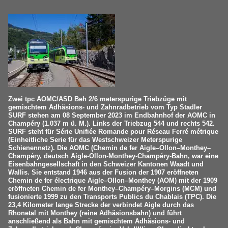
Zwei tpc AOMC/ASD Beh 2/6 meterspurige Triebzüge mit
gemischtem Adhäsions- und Zahnradbetrieb vom Typ Stadler
SURF stehen am 08 September 2023 im Endbahnhof der AOMC in
Champéry (1.037 m ü. M.). Links der Triebzug 544 und rechts 542.
SURF steht für Série Unifiée Romande pour Réseau Ferré métrique
(Einheitliche Serie für das Westschweizer Meterspurige
Schienennetz). Die AOMC (Chemin de fer Aigle–Ollon–Monthey–
Champéry, deutsch Aigle-Ollon-Monthey-Champéry-Bahn, war eine
Eisenbahngesellschaft in den Schweizer Kantonen Waadt und
Wallis. Sie entstand 1946 aus der Fusion der 1907 eröffneten
Chemin de fer électrique Aigle–Ollon–Monthey (AOM) mit der 1909
eröffneten Chemin de fer Monthey–Champéry–Morgins (MCM) und
fusionierte 1999 zu den Transports Publics du Chablais (TPC). Die
23,4 Kilometer lange Strecke der verbindet Aigle durch das
Rhonetal mit Monthey (reine Adhäsionsbahn) und führt
anschließend als Bahn mit gemischtem Adhäsions- und