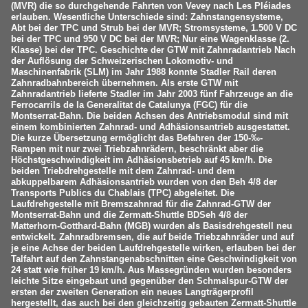
(MVR) die so durchgehende Fahrten von Vevey nach Les Pléiades
erlauben. Wesentliche Unterschiede sind: Zahnstangensysteme,
Abt bei der TPC und Strub bei der MVR; Stromsysteme, 1.500 V DC
bei der TPC und 950 V DC bei der MVR; Nur eine Wagenklasse (2.
Klasse) bei der TPC. Geschichte der GTW mit Zahnradantrieb Nach
der Auflösung der Schweizerischen Lokomotiv- und
Maschinenfabrik (SLM) im Jahr 1988 konnte Stadler Rail deren
Zahnradbahnbereich übernehmen. Als erste GTW mit
Zahnradantrieb lieferte Stadler im Jahr 2003 fünf Fahrzeuge an die
Ferrocarrils de la Generalitat de Catalunya (FGC) für die
Montserrat-Bahn. Die beiden Achsen des Antriebsmodul sind mit
einem kombinierten Zahnrad- und Adhäsionsantrieb ausgestattet.
Die kurze Übersetzung ermöglicht das Befahren der 150-‰-
Rampen mit nur zwei Triebzahnrädern, beschränkt aber die
Höchstgeschwindigkeit im Adhäsionsbetrieb auf 45 km/h. Die
beiden Triebdrehgestelle mit dem Zahnrad- und dem
abkuppelbarem Adhäsionsantrieb wurden von den Beh 4/8 der
Transports Publics du Chablais (TPC) abgeleitet. Die
Laufdrehgestelle mit Bremszahnrad für die Zahnrad-GTW der
Montserrat-Bahn und die Zermatt-Shuttle BDSeh 4/8 der
Matterhorn-Gotthard-Bahn (MGB) wurden als Basisdrehgestell neu
entwickelt. Zahnradbremsen, die auf beide Triebzahnräder und auf
je eine Achse der beiden Laufdrehgestelle wirken, erlauben bei der
Talfahrt auf den Zahnstangenabschnitten eine Geschwindigkeit von
24 statt wie früher 19 km/h. Aus Massegründen wurden besonders
leichte Sitze eingebaut und gegenüber den Schmalspur-GTW der
ersten der zweiten Generation ein neues Langträgerprofil
hergestellt, das auch bei den gleichzeitig gebauten Zermatt-Shuttle