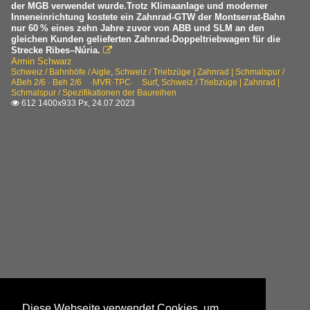
der MGB verwendet wurde.Trotz Klimaanlage und moderner
Inneneinrichtung kostete ein Zahnrad-GTW der Montserrat-Bahn
nur 60 % eines zehn Jahre zuvor von ABB und SLM an den
gleichen Kunden gelieferten Zahnrad-Doppeltriebwagen für die
Strecke Ribes–Núria.

Armin Schwarz
Schweiz / Bahnhöfe / Aigle
,
Schweiz / Triebzüge | Zahnrad | Schmalspur /
ABeh 2/6 · Beh 2/6 ·MVR·TPC· Surf
,
Schweiz / Triebzüge | Zahnrad |
Schmalspur / Spezifikationen der Baureihen
612 1400x933 Px, 24.07.2023

Diese Webseite verwendet Cookies, um