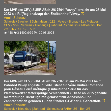
Der MVR (ex CEV) SURF ABeh 2/6 7504 "Vevey" erreicht am 28 Mai
2023 als R /(Regionalzug) den Endbahnhof Vevey.

Armin Schwarz
Schweiz / Strecken | Schmalspur / 112 Vevey – Blonay – Les Pléiades
CEV > MVR
,
Schweiz / Triebzüge | Zahnrad | Schmalspur / ABeh 2/6 · Beh
2/6 ·MVR·TPC· Surf
448
1400x969 Px, 19.08.2023

 2
Der MVR (ex CEV) SURF ABeh 2/6 7507 ist am 26 Mai 2023 beim
Bahnhof Vevey abgestellt. SURF steht für Série Unifiée Romande
pour Réseau Ferré métrique (Einheitliche Serie für das
Westschweizer Meterspurige Schienennetz). Diese ab 2015 gebaute
meterspurige Triebzüge mit gemischtem Adhäsions- und
Zahnradbetrieb gehören zu den Stadler GTW der 4. Generation.

Armin Schwarz
Schweiz / Triebzüge | Zahnrad | Schmalspur / ABeh 2/6 · Beh 2/6