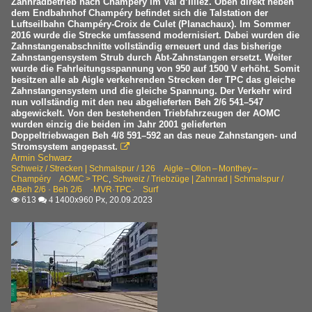
Zahnradbetrieb nach Champéry im Val d’Illiez. Oben direkt neben
dem Endbahnhof Champéry befindet sich die Talstation der
Luftseilbahn Champéry-Croix de Culet (Planachaux). Im Sommer
2016 wurde die Strecke umfassend modernisiert. Dabei wurden die
Zahnstangenabschnitte vollständig erneuert und das bisherige
Zahnstangensystem Strub durch Abt-Zahnstangen ersetzt. Weiter
wurde die Fahrleitungsspannung von 950 auf 1500 V erhöht. Somit
besitzen alle ab Aigle verkehrenden Strecken der TPC das gleiche
Zahnstangensystem und die gleiche Spannung. Der Verkehr wird
nun vollständig mit den neu abgelieferten Beh 2/6 541–547
abgewickelt. Von den bestehenden Triebfahrzeugen der AOMC
wurden einzig die beiden im Jahr 2001 gelieferten
Doppeltriebwagen Beh 4/8 591–592 an das neue Zahnstangen- und
Stromsystem angepasst.

Armin Schwarz
Schweiz / Strecken | Schmalspur / 126 Aigle – Ollon – Monthey –
Champéry AOMC > TPC
,
Schweiz / Triebzüge | Zahnrad | Schmalspur /
ABeh 2/6 · Beh 2/6 ·MVR·TPC· Surf
613
1400x960 Px, 20.09.2023

 4