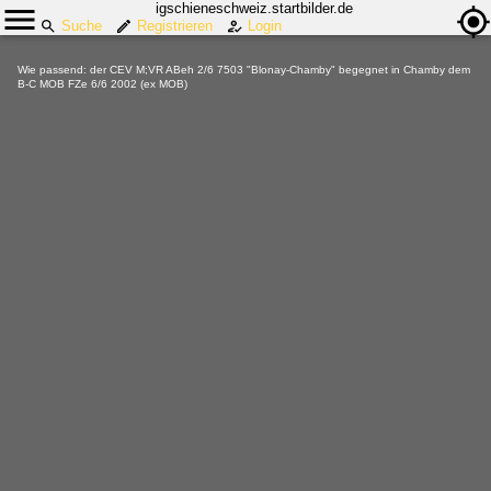
igschieneschweiz.startbilder.de
Suche
Registrieren
Login
Wie passend: der CEV M;VR ABeh 2/6 7503 "Blonay-Chamby" begegnet in Chamby dem
B-C MOB FZe 6/6 2002 (ex MOB)