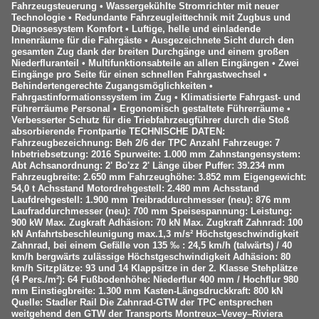
Fahrzeugsteuerung • Wassergekühlte Stromrichter mit neuer
Technologie • Redundante Fahrzeugleittechnik mit Zugbus und
Diagnosesystem Komfort • Luftige, helle und einladende
Innenräume für die Fahrgäste • Ausgezeichnete Sicht durch den
gesamten Zug dank der breiten Durchgänge und einem großen
Niederfluranteil • Multifunktionsabteile an allen Eingängen • Zwei
Eingänge pro Seite für einen schnellen Fahrgastwechsel •
Behindertengerechte Zugangsmöglichkeiten •
Fahrgastinformationssystem im Zug • Klimatisierte Fahrgast- und
Führerräume Personal • Ergonomisch gestaltete Führerräume •
Verbesserter Schutz für die Triebfahrzeugführer durch die Stoß
absorbierende Frontpartie TECHNISCHE DATEN:
Fahrzeugbezeichnung: Beh 2/6 der TPC Anzahl Fahrzeuge: 7
Inbetriebsetzung: 2016 Spurweite: 1.000 mm Zahnstangensystem:
Abt Achsanordnung: 2' Bo'zz 2' Länge über Puffer: 39.234 mm
Fahrzeugbreite: 2.650 mm Fahrzeughöhe: 3.852 mm Eigengewicht:
54,0 t Achsstand Motordrehgestell: 2.480 mm Achsstand
Laufdrehgestell: 1.900 mm Treibraddurchmesser (neu): 876 mm
Laufraddurchmesser (neu): 700 mm Speisespannung: Leistung:
900 kW Max. Zugkraft Adhäsion: 70 kN Max. Zugkraft Zahnrad: 100
kN Anfahrtsbeschleunigung max.1,3 m/s² Höchstgeschwindigkeit
Zahnrad, bei einem Gefälle von 135 ‰ : 24,5 km/h (talwärts) / 40
km/h bergwärts zulässige Höchstgeschwindigkeit Adhäsion: 80
km/h Sitzplätze: 93 und 14 Klappsitze in der 2. Klasse Stehplätze
(4 Pers./m²): 64 Fußbodenhöhe: Niederflur 400 mm / Hochflur 980
mm Einstiegbreite: 1.300 mm Kasten-Längsdruckkraft: 800 kN
Quelle: Stadler Rail Die Zahnrad-GTW der TPC entsprechen
weitgehend den GTW der Transports Montreux–Vevey–Riviera