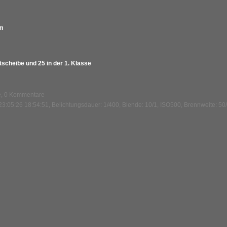
mm
ntscheibe und 25 in der 1. Klasse
fe, 0 Kommentare
3:05:26 18:54:51, Belichtungsdauer: 1/400, Blende: 10/1, ISO500, Brennweite: 50