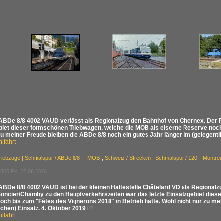
BDe 8/8 4002 VAUD verlässt als Regionalzug den Bahnhof von Chernex. Der Re
biet dieser formschönen Triebwagen, welche die MOB als eiserne Reserve noch 
zu meiner Freude bleiben die ABDe 8/8 noch ein gutes Jahr länger im (gelegentl
lfahrt
Triebzüge | Schmalspur / ABDe 8/8 ·MOB·
,
Schweiz / Strecken | Schmalspur / 120 Mont
806 Px, 22.06.2026
BDe 8/8 4002 VAUD ist bei der kleinen Haltestelle Châtelard VD als Regional
oncier/Chamby zu den Hauptverkehrszeiten war das letzte Einsatzgebiet dies
och bis zum "Fêtes des Vignerons 2018" in Betrieb hatte. Wohl nicht nur zu me
ichen) Einsatz. 4. Oktober 2019

lfahrt