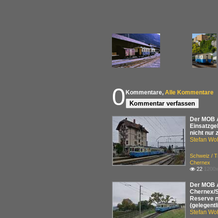
0
Kommentare,
Alle Kommentare
Kommentar verfassen
Der MOB A
Einsatzge
nicht nur 
Stefan Woh
Schweiz / 
Chernex
22
1200x

Der MOB A
Chernex/S
Reserve n
(gelegentl
Stefan Woh