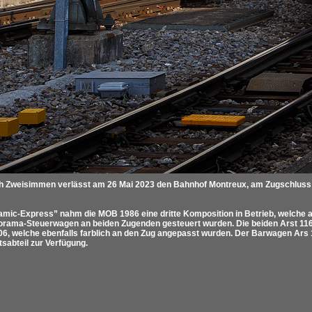
 Zweisimmen verlässt am 26 Mai 2023 den Bahnhof Montreux, am Zugschluss
ramic-Express” nahm die MOB 1986 eine dritte Komposition in Betrieb, welche 
rama-Steuerwagen an beiden Zugenden gesteuert wurden. Die beiden Arst 116/
6, welche ebenfalls farblich an den Zug angepasst wurden. Der Barwagen Ars 
sabteil zur Verfügung.