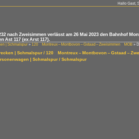
Hallo Gast, 
2 nach Zweisimmen verlässt am 26 Mai 2023 den Bahnhof Mont
 Ast 117 (ex Arst 117).
ken | Schmalspur
»
120 Montreux – Montbovon – Gstaad – Zweisimmen MOB
»
D
trecken | Schmalspur / 120 Montreux – Montbovon – Gstaad – 
ersonenwagen | Schmalspur / Schmalspur