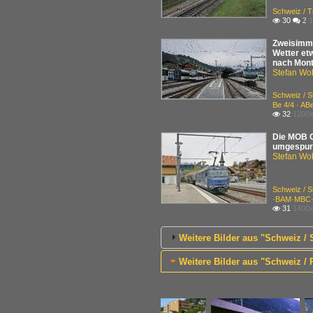
Schweiz / 
30
1

 2
Zweisimme
Wetter et
nach Montr
Stefan Woh
Schweiz / 
Be 4/4 · A
32
1200x

Die MOB G
umgespurt
Stefan Woh
Schweiz / 
·BAM·MBC
31
1400x

Weitere Bilder aus "Schweiz 
Weitere Bilder aus "Schweiz 