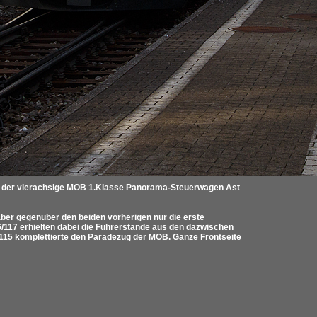
 der vierachsige MOB 1.Klasse Panorama-Steuerwagen Ast
aber gegenüber den beiden vorherigen nur die erste
117 erhielten dabei die Führerstände aus den dazwischen
115 komplettierte den Paradezug der MOB. Ganze Frontseite