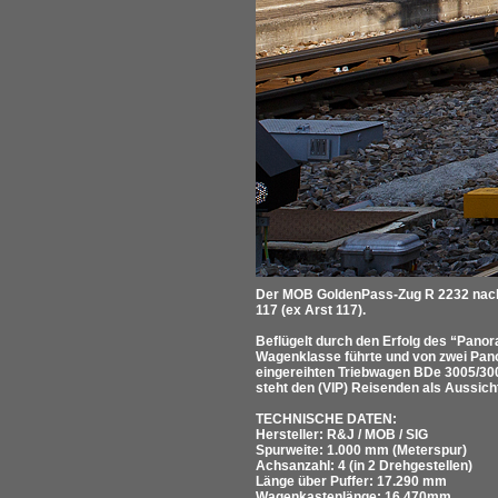
Der MOB GoldenPass-Zug R 2232 nach
117 (ex Arst 117).
Beflügelt durch den Erfolg des “Pano
Wagenklasse führte und von zwei Pano
eingereihten Triebwagen BDe 3005/300
steht den (VIP) Reisenden als Aussicht
TECHNISCHE DATEN:
Hersteller: R&J / MOB / SIG
Spurweite: 1.000 mm (Meterspur)
Achsanzahl: 4 (in 2 Drehgestellen)
Länge über Puffer: 17.290 mm
Wagenkastenlänge: 16.470mm