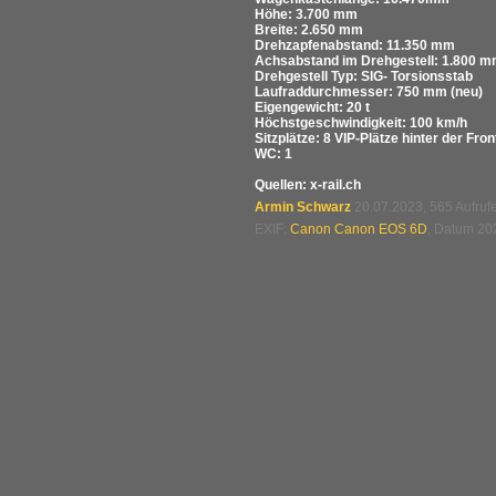
Höhe: 3.700 mm
Breite: 2.650 mm
Drehzapfenabstand: 11.350 mm
Achsabstand im Drehgestell: 1.800 
Drehgestell Typ: SIG- Torsionsstab
Laufraddurchmesser: 750 mm (neu)
Eigengewicht: 20 t
Höchstgeschwindigkeit: 100 km/h
Sitzplätze: 8 VIP-Plätze hinter der Fro
WC: 1
Quellen: x-rail.ch
Armin Schwarz
20.07.2023, 565 Aufru
EXIF:
Canon Canon EOS 6D
, Datum 202