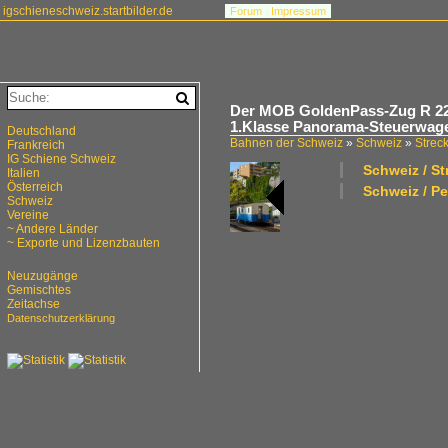
igschieneschweiz.startbilder.de
Forum
Impressum
Der MOB GoldenPass-Zug R 223
1.Klasse Panorama-Steuerwagen
Deutschland
Bahnen der Schweiz
»
Schweiz
»
Strec
Frankreich
IG Schiene Schweiz
Schweiz / S
Italien
Österreich
Schweiz / P
Schweiz
Vereine
~ Andere Länder
~ Exporte und Lizenzbauten
Neuzugänge
Gemischtes
Zeitachse
Datenschutzerklärung