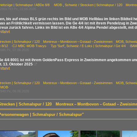
Triebzüge | Schmalspur / ABDe 8/8 ·MOB·
,
Schweiz / Strecken | Schmalspur / 120 Mont
200x793 Px, 22.06.2026
n, bis auf etwas BLS grün rechts im Bild und MOB Hellblau im linken Bildteil h
was an Fröhlichkeit vermissen lassen. Die Ge 4/4 ist mit ihrem Pendelzug in
eux zurück fahren. Links im Bild ist ein ABe 4/4 Alpina Pendel abgestellt, mit
lfahrt
Strecken | Schmalspur / 120 Montreux – Montbovon – Gstaad – Zweisimmen MOB
,
Schweiz
Be 8/12 ·CJ·MBC·MOB·Travys· Typ 'Surf'
,
Schweiz / E-Loks | Schmalspur / Ge 4/4 ·
685 Px, 07.06.2026
e 4/4 8001 ist mit ihrem GoldenPass Express in Zweisimmen angekommen und fäh
. 13. Oktober 2025

lfahrt
Strecken | Schmalspur / 120 Montreux – Montbovon – Gstaad – Zweisimmen MOB
,
Schweiz
·MOB·
940 Px, 06.06.2026
/ Strecken | Schmalspur / 120 Montreux – Montbovon – Gstaad – Zwei
/ Personenwagen | Schmalspur / Schmalspur"