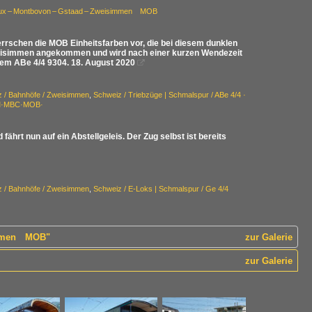
reux – Montbovon – Gstaad – Zweisimmen MOB
errschen die MOB Einheitsfarben vor, die bei diesem dunklen
 Zweisimmen angekommen und wird nach einer kurzen Wendezeit
 dem ABe 4/4 9304. 18. August 2020

 / Bahnhöfe / Zweisimmen
,
Schweiz / Triebzüge | Schmalspur / ABe 4/4 ·
BAM·MBC·MOB·
rt nun auf ein Abstellgeleis. Der Zug selbst ist bereits
 / Bahnhöfe / Zweisimmen
,
Schweiz / E-Loks | Schmalspur / Ge 4/4
simmen MOB"
zur Galerie
zur Galerie