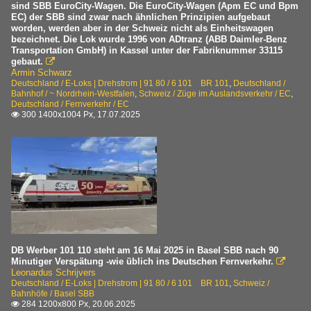
sind SBB EuroCity-Wagen. Die EuroCity-Wagen (Apm EC und Bpm
EC) der SBB sind zwar nach ähnlichen Prinzipien aufgebaut
worden, werden aber in der Schweiz nicht als Einheitswagen
bezeichnet. Die Lok wurde 1996 von ADtranz (ABB Daimler-Benz
Transportation GmbH) in Kassel unter der Fabriknummer 33115
gebaut.

Armin Schwarz
Deutschland / E-Loks | Drehstrom | 91 80 / 6 101 BR 101
,
Deutschland /
Bahnhof / ~ Nordrhein-Westfalen
,
Schweiz / Züge im Auslandsverkehr / EC
,
Deutschland / Fernverkehr / EC
300 1400x1004 Px, 17.07.2025

DB Werber 101 110 steht am 16 Mai 2025 in Basel SBB nach 90
Minutiger Verspätung -wie üblich ins Deutschen Fernverkehr.

Leonardus Schrijvers
Deutschland / E-Loks | Drehstrom | 91 80 / 6 101 BR 101
,
Schweiz /
Bahnhöfe / Basel SBB
284 1200x800 Px, 20.06.2025
