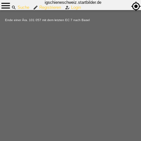
igschieneschweiz.startbilder.de
Suche
Registrieren
Login
Ende einer Ära. 101 057 mit dem letzten EC 7 nach Basel