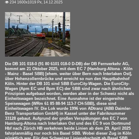
234 1600x1019 Px, 14.12.2025

Die DB 101 018-0 (91 80 6101 018-0 D-DB) der DB Fernverkehr AG,
kommt am 21 Oktober 2025, mit dem EC 7 (Hamburg-Altona - Köln
- Mainz - Basel SBB) [ehem. weiter über Bern nach Interlaken Ost],
über Hohenzollernbrücke und erreicht so nun den Hauptbahnhof
Köln. Hinter der DB 101 sind SBB EuroCity-Wagen. Die EuroCity-
Wagen (Apm EC und Bpm EC) der SBB sind zwar nach ähnlichen
Prinzipien aufgebaut worden, werden aber in der Schweiz nicht als
Einheitswagen bezeichnet. Eine Ausnahme ist der eingereihte
Speisewagen (WRm 61 85 88-94 113-7 CH-SBB), diese sind
Einheitswagen IV. Die Lok wurde 1996 von ADtranz (ABB Daimler-
Benz Transportation GmbH) in Kassel unter der Fabriknummer
33128 gebaut. Aufgrund der großen Verspätungen des EC 7 von
Hamburg-Altona nach Interlaken Ost und des EC 9 von Dortmund
Hbf nach Zürich HB verkehren beide Linien ab dem 29. April 2025
fahrplanmäßig nur noch bis Basel SBB. Wobei dieser Zug in Köln
pünktlich war. Für den Schweizer Linienabschnitt ab Basel SBB