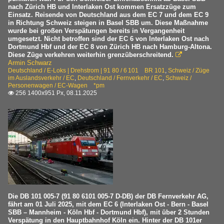
nach Zürich HB und Interlaken Ost kommen Ersatzzüge zum
Einsatz. Reisende von Deutschland aus dem EC 7 und dem EC 9
in Richtung Schweiz steigen in Basel SBB um. Diese Maßnahme
wurde bei großen Verspätungen bereits in Vergangenheit
umgesetzt. Nicht betroffen sind der EC 6 von Interlaken Ost nach
Dortmund Hbf und der EC 8 von Zürich HB nach Hamburg-Altona.
Diese Züge verkehren weiterhin grenzüberschreitend.

Armin Schwarz
Deutschland / E-Loks | Drehstrom | 91 80 / 6 101 BR 101
,
Schweiz / Züge
im Auslandsverkehr / EC
,
Deutschland / Fernverkehr / EC
,
Schweiz /
Personenwagen / EC-Wagen *pm
256 1400x951 Px, 08.11.2025

Die DB 101 005-7 (91 80 6101 005-7 D-DB) der DB Fernverkehr AG,
fährt am 01 Juli 2025, mit dem EC 6 (Interlaken Ost - Bern - Basel
SBB – Mannheim - Köln Hbf - Dortmund Hbf), mit über 2 Stunden
Verspätung in den Hauptbahnhof Köln ein. Hinter der DB 101er