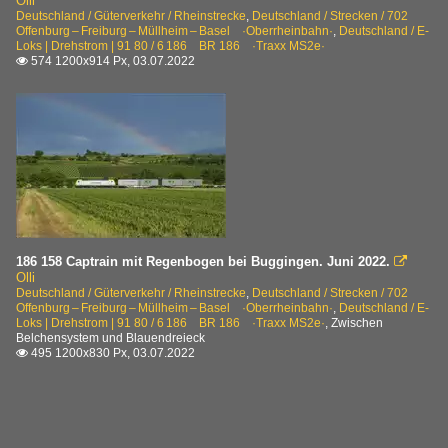
Olli
Deutschland / Güterverkehr / Rheinstrecke
,
Deutschland / Strecken / 702
Offenburg – Freiburg – Müllheim – Basel ·Oberrheinbahn·
,
Deutschland / E-
Loks | Drehstrom | 91 80 / 6 186 BR 186 ·Traxx MS2e·
574 1200x914 Px, 03.07.2022

186 158 Captrain mit Regenbogen bei Buggingen. Juni 2022.

Olli
Deutschland / Güterverkehr / Rheinstrecke
,
Deutschland / Strecken / 702
Offenburg – Freiburg – Müllheim – Basel ·Oberrheinbahn·
,
Deutschland / E-
Loks | Drehstrom | 91 80 / 6 186 BR 186 ·Traxx MS2e·
,
Zwischen
Belchensystem und Blauendreieck
495 1200x830 Px, 03.07.2022
