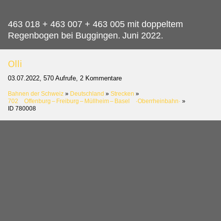
463 018 + 463 007 + 463 005 mit doppeltem
Regenbogen bei Buggingen.
Juni 2022.
Olli
03.07.2022, 570 Aufrufe, 2 Kommentare
Bahnen der Schweiz
»
Deutschland
»
Strecken
»
702 Offenburg – Freiburg – Müllheim – Basel ·Oberrheinbahn·
»
ID 780008