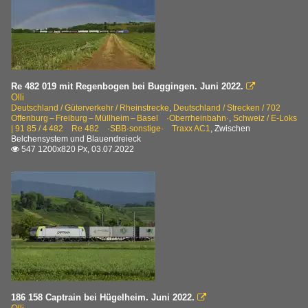
Re 482 019 mit Regenbogen bei Buggingen. Juni 2022.

Olli
Deutschland / Güterverkehr / Rheinstrecke
,
Deutschland / Strecken / 702
Offenburg – Freiburg – Müllheim – Basel ·Oberrheinbahn·
,
Schweiz / E-Loks
| 91 85 / 4 482 Re 482 ·SBB·sonstige· Traxx AC1
,
Zwischen
Belchensystem und Blauendreieck
547 1200x820 Px, 03.07.2022

186 158 Captrain bei Hügelheim. Juni 2022.
