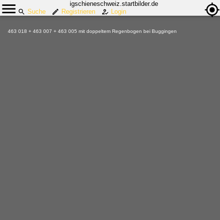
igschieneschweiz.startbilder.de
Suche
Registrieren
Login
463 018 + 463 007 + 463 005 mit doppeltem Regenbogen bei Buggingen