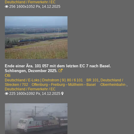
Deutschland / Fernverkehr / EC
256 1600x1052 Px, 14.12.2025

702 Offenburg – Freiburg – Müllheim – Basel ·Oberrhei
Schweiz
Bahnhöfe
Delémont | Delsberg
Personenwagen
Ende einer Ära. 101 057 mit dem letzten EC 7 nach Basel.
Schliengen, Dezember 2025.

EC-Wagen *pm
Olli
Deutschland / E-Loks | Drehstrom | 91 80 / 6 101 BR 101
,
Deutschland /
Strecken / 702 Offenburg – Freiburg – Müllheim – Basel ·Oberrheinbahn·
,
Strecken
Deutschland / Fernverkehr / EC
225 1600x1092 Px, 14.12.2025


230 (Biel–) Moutier – Delémont – Basel JS > SBB
Triebzüge | 93 85 HGV
0 503 RABe 503 ·SBB· Astoro
Züge im Auslandsverkehr