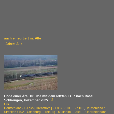
auch einsortiert in: Alle
Jahre: Alle
×
×
Alle Kategorien
Alle Jahre
Deutschland
2020
Bahnhof
2022
~ Nordrhein-Westfalen
2023
2025
E-Loks | Drehstrom | 91 80
Ende einer Ära. 101 057 mit dem letzten EC 7 nach Basel.
Schliengen, Dezember 2025.

6 101 BR 101
Olli
Deutschland / E-Loks | Drehstrom | 91 80 / 6 101 BR 101
,
Deutschland /
Strecken / 702 Offenburg – Freiburg – Müllheim – Basel ·Oberrheinbahn·
,
Strecken