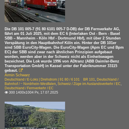
Die DB 101 005-7 (91 80 6101 005-7 D-DB) der DB Fernverkehr AG,
fährt am 01 Juli 2025, mit dem EC 6 (Interlaken Ost - Bern - Basel
SBB – Mannheim - Köln Hbf - Dortmund Hbf), mit über 2 Stunden
Verspätung in den Hauptbahnhof Köln ein. Hinter der DB 101er
sind SBB EuroCity-Wagen. Die EuroCity-Wagen (Apm EC und Bpm
EC) der SBB sind zwar nach ähnlichen Prinzipien aufgebaut
worden, werden aber in der Schweiz nicht als Einheitswagen
bezeichnet. Die Lok wurde 1996 von ADtranz (ABB Daimler-Benz
Transportation GmbH) in Kassel unter der Fabriknummer 33115
gebaut.

Armin Schwarz
Deutschland / E-Loks | Drehstrom | 91 80 / 6 101 BR 101
,
Deutschland /
Bahnhof / ~ Nordrhein-Westfalen
,
Schweiz / Züge im Auslandsverkehr / EC
,
Deutschland / Fernverkehr / EC
300 1400x1004 Px, 17.07.2025
