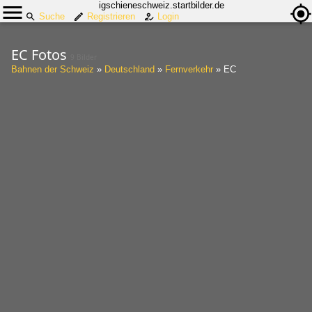
igschieneschweiz.startbilder.de
Suche
Registrieren
Login
EC Fotos
9 Bilder
Bahnen der Schweiz
»
Deutschland
»
Fernverkehr
»
EC