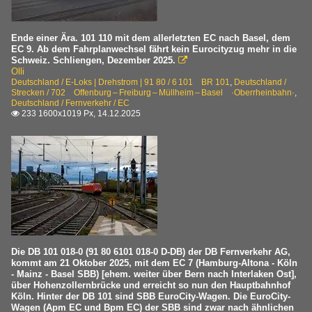
EC
Ende einer Ära. 101 110 mit dem allerletzten EC nach Basel, dem
EC 9. Ab dem Fahrplanwechsel fährt kein Eurocityzug mehr in die
Schweiz. Schliengen, Dezember 2025.

Olli
Deutschland / E-Loks | Drehstrom | 91 80 / 6 101 BR 101
,
Deutschland /
Strecken / 702 Offenburg – Freiburg – Müllheim – Basel ·Oberrheinbahn·
,
Deutschland / Fernverkehr / EC
233 1600x1019 Px, 14.12.2025

Die DB 101 018-0 (91 80 6101 018-0 D-DB) der DB Fernverkehr AG,
kommt am 21 Oktober 2025, mit dem EC 7 (Hamburg-Altona - Köln
- Mainz - Basel SBB) [ehem. weiter über Bern nach Interlaken Ost],
über Hohenzollernbrücke und erreicht so nun den Hauptbahnhof
Köln. Hinter der DB 101 sind SBB EuroCity-Wagen. Die EuroCity-
Wagen (Apm EC und Bpm EC) der SBB sind zwar nach ähnlichen