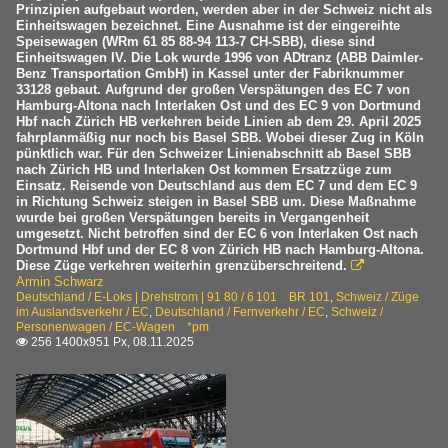
Prinzipien aufgebaut worden, werden aber in der Schweiz nicht als
Einheitswagen bezeichnet. Eine Ausnahme ist der eingereihte
Speisewagen (WRm 61 85 88-94 113-7 CH-SBB), diese sind
Einheitswagen IV. Die Lok wurde 1996 von ADtranz (ABB Daimler-
Benz Transportation GmbH) in Kassel unter der Fabriknummer
33128 gebaut. Aufgrund der großen Verspätungen des EC 7 von
Hamburg-Altona nach Interlaken Ost und des EC 9 von Dortmund
Hbf nach Zürich HB verkehren beide Linien ab dem 29. April 2025
fahrplanmäßig nur noch bis Basel SBB. Wobei dieser Zug in Köln
pünktlich war. Für den Schweizer Linienabschnitt ab Basel SBB
nach Zürich HB und Interlaken Ost kommen Ersatzzüge zum
Einsatz. Reisende von Deutschland aus dem EC 7 und dem EC 9
in Richtung Schweiz steigen in Basel SBB um. Diese Maßnahme
wurde bei großen Verspätungen bereits in Vergangenheit
umgesetzt. Nicht betroffen sind der EC 6 von Interlaken Ost nach
Dortmund Hbf und der EC 8 von Zürich HB nach Hamburg-Altona.
Diese Züge verkehren weiterhin grenzüberschreitend.

Armin Schwarz
Deutschland / E-Loks | Drehstrom | 91 80 / 6 101 BR 101
,
Schweiz / Züge
im Auslandsverkehr / EC
,
Deutschland / Fernverkehr / EC
,
Schweiz /
Personenwagen / EC-Wagen *pm
256 1400x951 Px, 08.11.2025
