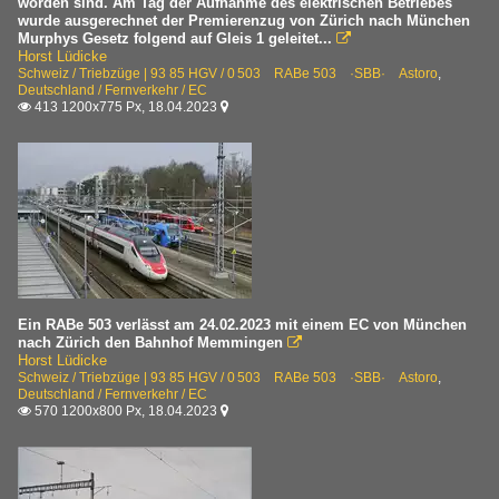
worden sind. Am Tag der Aufnahme des elektrischen Betriebes
wurde ausgerechnet der Premierenzug von Zürich nach München
Murphys Gesetz folgend auf Gleis 1 geleitet...

Horst Lüdicke
Schweiz / Triebzüge | 93 85 HGV / 0 503 RABe 503 ·SBB· Astoro
,
Deutschland / Fernverkehr / EC
413 1200x775 Px, 18.04.2023


Ein RABe 503 verlässt am 24.02.2023 mit einem EC von München
nach Zürich den Bahnhof Memmingen

Horst Lüdicke
Schweiz / Triebzüge | 93 85 HGV / 0 503 RABe 503 ·SBB· Astoro
,
Deutschland / Fernverkehr / EC
570 1200x800 Px, 18.04.2023

