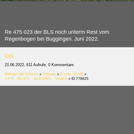
Re 475 023 der BLS noch unterm Rest vom
Regenbogen bei Buggingen.
Juni 2022.
Olli
21.06.2022, 611 Aufrufe, 0 Kommentare
Bahnen der Schweiz
»
Schweiz
»
E-Loks | 91 85
»
4 475 Re 475 ·BLS·WRS· Vectron
»
ID 778825