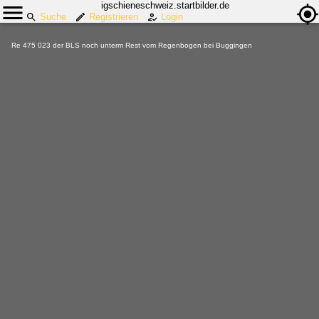
igschieneschweiz.startbilder.de
Suche
Registrieren
Login
Re 475 023 der BLS noch unterm Rest vom Regenbogen bei Buggingen