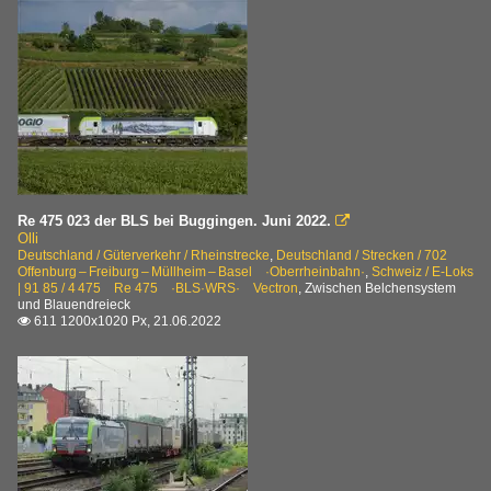
Re 475 023 der BLS bei Buggingen. Juni 2022.

Olli
Deutschland / Güterverkehr / Rheinstrecke
,
Deutschland / Strecken / 702
Offenburg – Freiburg – Müllheim – Basel ·Oberrheinbahn·
,
Schweiz / E-Loks
| 91 85 / 4 475 Re 475 ·BLS·WRS· Vectron
,
Zwischen Belchensystem
und Blauendreieck
611 1200x1020 Px, 21.06.2022
