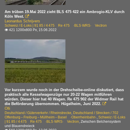
Am trüben 19.Mai 2022 zieht BLS 475 422 ein Ambrogio-KLV durch
Köln West.

Leonardus Schrijvers
Schweiz / E-Loks | 91 85 / 4 475 Re 475 ·BLS·WRS· Vectron
421 1200x800 Px, 15.06.2022

Vor kurzem wurde noch in der Drehscheibe-online diskutiert, dass
praktisch alle Kesselwagenzüge nur 20-22 Wagen mitführen
würden. Dieser hier hat 40 Wagen. Re 475 902 der Widmer Rail hat
die Beförderung übernommen. Hügelheim, Juni 2022.

Olli
Deutschland / Güterverkehr / Rheinstrecke
,
Deutschland / Strecken / 702
Offenburg – Freiburg – Müllheim – Basel ·Oberrheinbahn·
,
Schweiz / E-Loks
| 91 85 / 4 475 Re 475 ·BLS·WRS· Vectron
,
Zwischen Belchensystem
und Blauendreieck