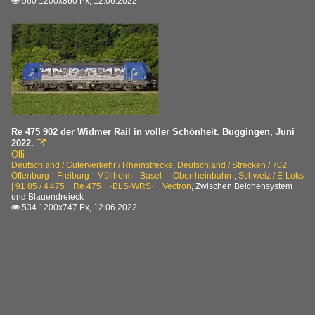
560 1200x860 Px, 12.06.2022

Re 475 902 der Widmer Rail in voller Schönheit. Buggingen, Juni
2022.

Olli
Deutschland / Güterverkehr / Rheinstrecke
,
Deutschland / Strecken / 702
Offenburg – Freiburg – Müllheim – Basel ·Oberrheinbahn·
,
Schweiz / E-Loks
| 91 85 / 4 475 Re 475 ·BLS·WRS· Vectron
,
Zwischen Belchensystem
und Blauendreieck
534 1200x747 Px, 12.06.2022
