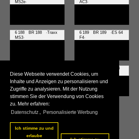
MS2e·
AC3·
6 188 BR 188 ·Traxx
6 189 BR 189 ·ES 64
MS3·
F4·
6 192 BR 192
6 193 · 7 193 BR 193
·Smartron·
·Vectron·
Diese Webseite verwendet Cookies, um
Inhalte und Anzeigen zu personalisieren und
Zugriffe zu analysieren. Mit der Nutzung
stimmen Sie der Verwendung von Cookies
zu. Mehr erfahren:
Alle Fotos aus
E-Loks | Drehstrom | 91 80
Datenschutz
,
Personalisierte Werbung
Die ersten Fotos aus
E-Loks | Drehstrom | 91 80
Ich stimme zu und
erlaube