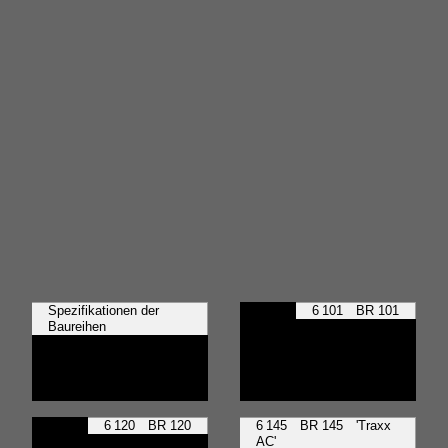
Spezifikationen der
6 101 BR 101
Baureihen
6 120 BR 120
6 145 BR 145 'Traxx
AC'