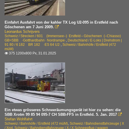
Sonderfahrten und Bahnfeste
Sonstige
Einfahrt Ausfahrt von der kahler TX Log U2-095 in Erstfeld nach
Strecken
Göschenen am 7 Juni 2009.

Leonardus Schrijvers
601 (Immensee–) Erstfeld – Göschenen (–Chiasso) GB
Schweiz / Strecken / 601 (Immensee–) Erstfeld – Göschenen (–Chiasso)
GB>SBB ·Gotthardbahn · Nordrampe·
,
Deutschland / E-Loks | Drehstrom |
601 Immensee – Arth-Goldau – Erstfeld (–Chiasso) GB
91 80 / 6 182 BR 182 ·ES 64 U2·
,
Schweiz / Bahnhöfe / Erstfeld (472
müM)
375 1200x800 Px, 31.01.2025

Triebzüge | 93 85 HGV
0 501 RABe 501 ·SBB· Giruno
Triebzüge | 94 85
0 523 RABe 523 ·SBB· Flirt CH
0 524 RABe 524 ·SBB· Flirt CH+I
7 526 RABe 526 ·SOB· Flirt⁠ 3 Traverso
Ein etwas grösseres Schneeräumungsgerät ist hier zu sehen: die
SBB Xrotm 99 85 94 095-7 CH SBB-FFS in Erstfeld. 5. Jan. 2017

Triebzüge | ältere Bauart
Stefan Wohlfahrt
Schweiz / Bahnhöfe / Erstfeld (472 müM)
,
Schweiz / Bahndienstfahrzeuge | X
BDe 4/4 · CFe 4/4 ·SBB·
/ Xrot
,
Schweiz / Bahndienstfahrzeuge | X / X Schneepflug /-wagen