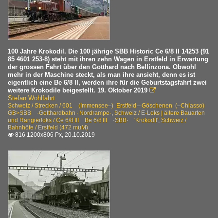
100 Jahre Krokodil. Die 100 jährige SBB Historic Ce 6/8 II 14253 (91
85 4601 253-8) steht mit ihren zehn Wagen in Erstfeld in Erwartung
der grossen Fahrt über den Gotthard nach Bellinzona. Obwohl
mehr in der Maschine steckt, als man ihre ansieht, denn es ist
eigentlich eine Be 6/8 II, werden ihre für die Geburtstagsfahrt zwei
weitere Krokodile beigestellt. 19. Oktober 2019

Stefan Wohlfahrt
Schweiz / Strecken / 601 (Immensee–) Erstfeld – Göschenen (–Chiasso)
GB>SBB ·Gotthardbahn · Nordrampe·
,
Schweiz / E-Loks | ältere Bauarten
und Rangierloks / Ce 6/8 III Be 6/8 III ·SBB· 'Krokodil'
,
Schweiz /
Bahnhöfe / Erstfeld (472 müM)
816 1200x806 Px, 20.10.2019
