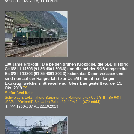
583 1200x751 Px, 03.03.2020

100 Jahre Krokodil: Die beiden grünen Krokodile, die SBB Historic
Ce 6/8 III 14305 (91 85 4601 305-6) und die bei der SOB eingestellte
Be 6/8 III 13302 (91 85 4601 302-3) haben das Depot verlasen und
sind nun auf der Rangierfahrt zur Ce 6/8 II mit ihrem langen
Extrazug, welcher mittlerweile auf Gleis 1 aufgestellt wurde. 19.
Okt. 2019

Stefan Wohlfahrt
Schweiz / E-Loks | ältere Bauarten und Rangierloks / Ce 6/8 III Be 6/8 III
·SBB· 'Krokodil'
,
Schweiz / Bahnhöfe / Erstfeld (472 müM)
744 1200x887 Px, 22.10.2019
