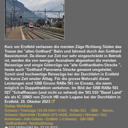
Kurz vor Erstfeld verlassen die meisten Züge Richtung Süden das
Trasse der "alten Gotthard" Bahn und fahrend durch den Gotthard
Bassistunnel. Da dieser zur Zeit nur sehr eingeschränkt in Betrieb
ist, werden die von wenigen Ausnahem abgesehen die meisten
Reisezüge und eingie Güterzüge via "alte Gotthardbahn-Strecke ",
heute auch "Gotthard Panorama Strecke genannt umgeleitet.
Somit sind hochwertige Reisezüge bei der Durchfahrt in Erstfeld
für kurze Zeit wieder Alltag. Für die grosse Mehrzahl dieser
Leistungen sind SBB Giruno RABe 501 im Einsatz, die wenn
möglich in Doppeltraktion verkehren. Im Bild der SBB RABe 501
027 "Schaffhausen (und nicht zu sehend) der 501 010 "Basel Land"
als als IC 10865 von Zürich HB nach Lugano bei der Durchfahrt in
Erstfeld. 19. Oktober 2023

Stefan Wohlfahrt
Schweiz / Triebzüge | 93 85 HGV / 0 501 RABe 501 ·SBB· Giruno
,
Schweiz / Bahnhöfe / Erstfeld (472 müM)
,
Schweiz / Strecken / 601
Immensee – Arth-Goldau – Erstfeld (–Chiasso) GB>SBB
·Gotthardbahn · Nordzuführung·
532 1600x1097 Px, 22.10.2023
