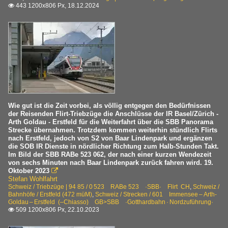
443 1200x806 Px, 18.12.2024

Zweikraftloks | Hybridloks | Zweikrafthybridloks
Tem 221 | Tem II | 276-298
Vereine
SBB Historic
E-Lok Ae 8/14 11801 ·SBB·
Wie gut ist die Zeit vorbei, als völlig entgegen den Bedürfnissen
der Reisenden Flirt-Triebzüge die Anschlüsse der IR Basel/Zürich -
Triebwagen BDe 4/4 1646 ·SBB·
Arth Goldau - Erstfeld für die Weiterfahrt über die SBB Panorama
Strecke übernahmen. Trotzdem kommen weiterhin stündlich Flirts
nach Erstfeld, jedoch von S2 von Baar Lindenpark und ergänzen
die SOB IR Dienste in nördlicher Richtung zum Halb-Stunden Takt.
Im Bild der SBB RABe 523 062, der nach einer kurzen Wendezeit
von sechs Minuten nach Baar Lindenpark zurück fahren wird. 19.
Oktober 2023

Stefan Wohlfahrt
Schweiz / Triebzüge | 94 85 / 0 523 RABe 523 ·SBB· Flirt CH
,
Schweiz /
Bahnhöfe / Erstfeld (472 müM)
,
Schweiz / Strecken / 601 Immensee – Arth-
Goldau – Erstfeld (–Chiasso) GB>SBB ·Gotthardbahn · Nordzuführung·
509 1200x806 Px, 22.10.2023
