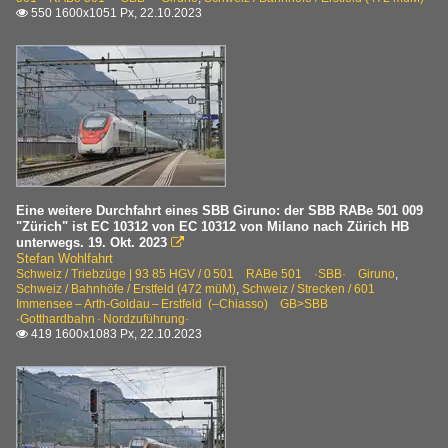
550 1600x1051 Px, 22.10.2023

Eine weitere Durchfahrt eines SBB Giruno: der SBB RABe 501 009
"Zürich" ist EC 10312 von EC 10312 von Milano nach Zürich HB
unterwegs. 19. Okt. 2023

Stefan Wohlfahrt
Schweiz / Triebzüge | 93 85 HGV / 0 501 RABe 501 ·SBB· Giruno
,
Schweiz / Bahnhöfe / Erstfeld (472 müM)
,
Schweiz / Strecken / 601
Immensee – Arth-Goldau – Erstfeld (–Chiasso) GB>SBB
·Gotthardbahn · Nordzuführung·
419 1600x1083 Px, 22.10.2023
