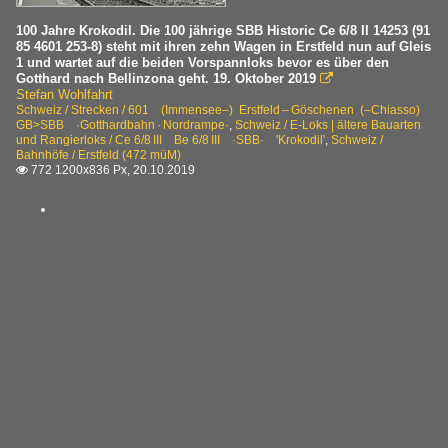
100 Jahre Krokodil. Die 100 jährige SBB Historic Ce 6/8 II 14253 (91
85 4601 253-8) steht mit ihren zehn Wagen in Erstfeld nun auf Gleis
1 und wartet auf die beiden Vorspannloks bevor es über den
Gotthard nach Bellinzona geht. 19. Oktober 2019

Stefan Wohlfahrt
Schweiz / Strecken / 601 (Immensee–) Erstfeld – Göschenen (–Chiasso)
GB>SBB ·Gotthardbahn · Nordrampe·
,
Schweiz / E-Loks | ältere Bauarten
und Rangierloks / Ce 6/8 III Be 6/8 III ·SBB· 'Krokodil'
,
Schweiz /
Bahnhöfe / Erstfeld (472 müM)
772 1200x836 Px, 20.10.2019
