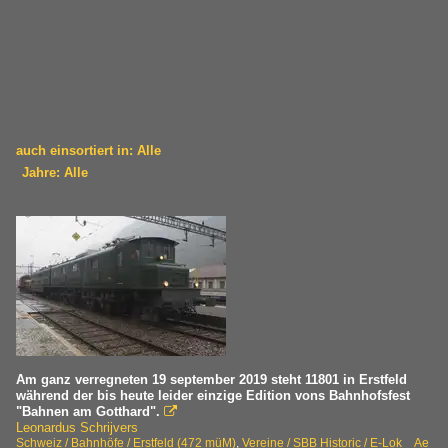
auch einsortiert in: Alle
Jahre: Alle
×
×
Alle Kategorien
Alle Jahre
Deutschland
2010
E-Loks | Drehstrom | 91 80
2017
6 182 BR 182 ·ES 64 U2·
2019
Schweiz
2020
Am ganz verregneten 19 september 2019 steht 11801 in Erstfeld
während der bis heute leider einzige Edition vons Bahnhofsfest
2021
"Bahnen am Gotthard".

Bahndienstfahrzeuge | X
Leonardus Schrijvers
2022
Schweiz / Bahnhöfe / Erstfeld (472 müM)
,
Vereine / SBB Historic / E-Lok Ae