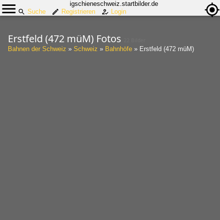
igschieneschweiz.startbilder.de
Suche
Registrieren
Login
Erstfeld (472 müM) Fotos
22 Bilder
Bahnen der Schweiz
»
Schweiz
»
Bahnhöfe
»
Erstfeld (472 müM)