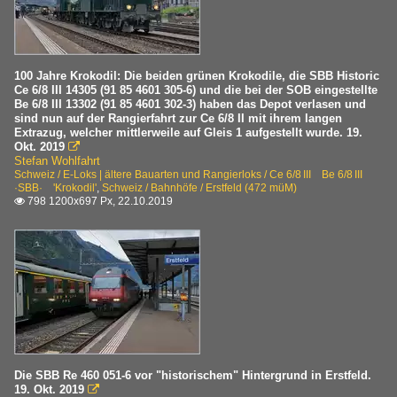
100 Jahre Krokodil: Die beiden grünen Krokodile, die SBB Historic
Ce 6/8 III 14305 (91 85 4601 305-6) und die bei der SOB eingestellte
Be 6/8 III 13302 (91 85 4601 302-3) haben das Depot verlasen und
sind nun auf der Rangierfahrt zur Ce 6/8 II mit ihrem langen
Extrazug, welcher mittlerweile auf Gleis 1 aufgestellt wurde. 19.
Okt. 2019

Stefan Wohlfahrt
Schweiz / E-Loks | ältere Bauarten und Rangierloks / Ce 6/8 III Be 6/8 III
·SBB· 'Krokodil'
,
Schweiz / Bahnhöfe / Erstfeld (472 müM)
798 1200x697 Px, 22.10.2019

Die SBB Re 460 051-6 vor "historischem" Hintergrund in Erstfeld.
19. Okt. 2019
