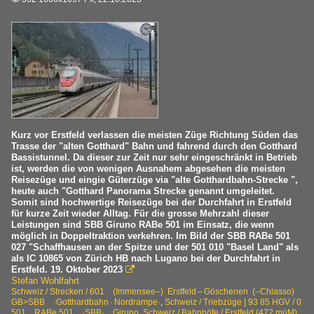
Kurz vor Erstfeld verlassen die meisten Züge Richtung Süden das
Trasse der "alten Gotthard" Bahn und fahrend durch den Gotthard
Bassistunnel. Da dieser zur Zeit nur sehr eingeschränkt in Betrieb
ist, werden die von wenigen Ausnahem abgesehen die meisten
Reisezüge und eingie Güterzüge via "alte Gotthardbahn-Strecke ",
heute auch "Gotthard Panorama Strecke genannt umgeleitet.
Somit sind hochwertige Reisezüge bei der Durchfahrt in Erstfeld
für kurze Zeit wieder Alltag. Für die grosse Mehrzahl dieser
Leistungen sind SBB Giruno RABe 501 im Einsatz, die wenn
möglich in Doppeltraktion verkehren. Im Bild der SBB RABe 501
027 "Schaffhausen an der Spitze und der 501 010 "Basel Land" als
als IC 10865 von Zürich HB nach Lugano bei der Durchfahrt in
Erstfeld. 19. Oktober 2023

Stefan Wohlfahrt
Schweiz / Strecken / 601 (Immensee–) Erstfeld – Göschenen (–Chiasso)
GB>SBB ·Gotthardbahn · Nordrampe·
,
Schweiz / Triebzüge | 93 85 HGV / 0
501 RABe 501 ·SBB· Giruno
,
Schweiz / Bahnhöfe / Erstfeld (472 müM)