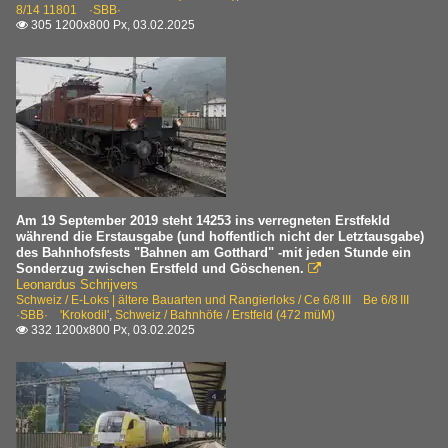
X Schneepflug /-wagen
8/14 11801 ·SBB·
2023
305 1200x800 Px, 03.02.2025

Xrot
2025
E-Loks | 91 85
4 460 Re 460 ·SBB·
4 610 Ae 610 Ae 6/6 ·SBB·
E-Loks | ältere Bauarten und Rangierloks
Ce 6/8 II Be 6/8 II ·SBB· 'Krokodil'
Am 19 September 2019 steht 14253 ins verregneten Erstfekld
während die Erstausgabe (und hoffentlich nicht der Letztausgabe)
Ce 6/8 III Be 6/8 III ·SBB· 'Krokodil'
des Bahnhofsfests "Bahnen am Gotthard" -mit jeden Stunde ein
Sonderzug zwischen Erstfeld und Göschenen.

Leonardus Schrijvers
E-Loks | Fahrzeuge ausländischer Baureihen
Schweiz / E-Loks | ältere Bauarten und Rangierloks / Ce 6/8 III Be 6/8 III
·SBB· 'Krokodil'
,
Schweiz / Bahnhöfe / Erstfeld (472 müM)
BR 185
332 1200x800 Px, 03.02.2025

Personenwagen | ältere Bauart
Leichtstahlwagen