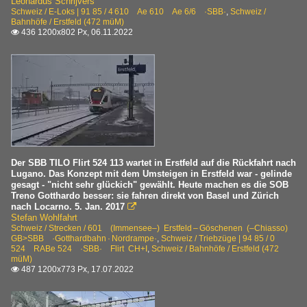
Leonardus Schrijvers
Schweiz / E-Loks | 91 85 / 4 610 Ae 610 Ae 6/6 ·SBB·
,
Schweiz /
Bahnhöfe / Erstfeld (472 müM)
436 1200x802 Px, 06.11.2022

Der SBB TILO Flirt 524 113 wartet in Erstfeld auf die Rückfahrt nach
Lugano. Das Konzept mit dem Umsteigen in Erstfeld war - gelinde
gesagt - "nicht sehr glückich" gewählt. Heute machen es die SOB
Treno Gotthardo besser: sie fahren direkt von Basel und Zürich
nach Locarno. 5. Jan. 2017

Stefan Wohlfahrt
Schweiz / Strecken / 601 (Immensee–) Erstfeld – Göschenen (–Chiasso)
GB>SBB ·Gotthardbahn · Nordrampe·
,
Schweiz / Triebzüge | 94 85 / 0
524 RABe 524 ·SBB· Flirt CH+I
,
Schweiz / Bahnhöfe / Erstfeld (472
müM)
487 1200x773 Px, 17.07.2022
