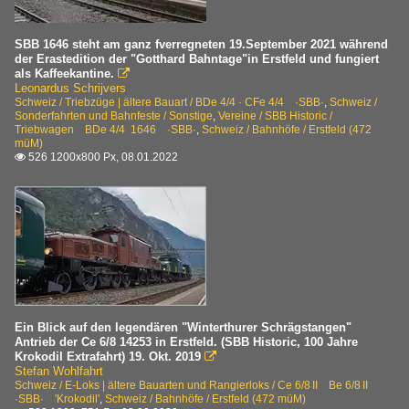
SBB 1646 steht am ganz fverregneten 19.September 2021 während
der Erastedition der "Gotthard Bahntage"in Erstfeld und fungiert
als Kaffeekantine.

Leonardus Schrijvers
Schweiz / Triebzüge | ältere Bauart / BDe 4/4 · CFe 4/4 ·SBB·
,
Schweiz /
Sonderfahrten und Bahnfeste / Sonstige
,
Vereine / SBB Historic /
Triebwagen BDe 4/4 1646 ·SBB·
,
Schweiz / Bahnhöfe / Erstfeld (472
müM)
526 1200x800 Px, 08.01.2022

Ein Blick auf den legendären "Winterthurer Schrägstangen"
Antrieb der Ce 6/8 14253 in Erstfeld. (SBB Historic, 100 Jahre
Krokodil Extrafahrt) 19. Okt. 2019

Stefan Wohlfahrt
Schweiz / E-Loks | ältere Bauarten und Rangierloks / Ce 6/8 II Be 6/8 II
·SBB· 'Krokodil'
,
Schweiz / Bahnhöfe / Erstfeld (472 müM)