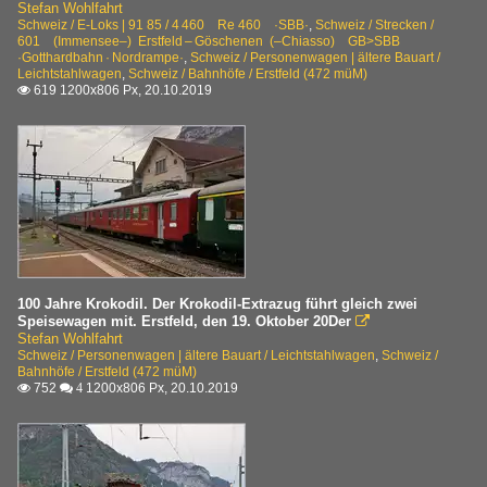
Stefan Wohlfahrt
Schweiz / E-Loks | 91 85 / 4 460 Re 460 ·SBB·
,
Schweiz / Strecken /
601 (Immensee–) Erstfeld – Göschenen (–Chiasso) GB>SBB
·Gotthardbahn · Nordrampe·
,
Schweiz / Personenwagen | ältere Bauart /
Leichtstahlwagen
,
Schweiz / Bahnhöfe / Erstfeld (472 müM)
619 1200x806 Px, 20.10.2019

100 Jahre Krokodil. Der Krokodil-Extrazug führt gleich zwei
Speisewagen mit. Erstfeld, den 19. Oktober 20Der

Stefan Wohlfahrt
Schweiz / Personenwagen | ältere Bauart / Leichtstahlwagen
,
Schweiz /
Bahnhöfe / Erstfeld (472 müM)
752
1200x806 Px, 20.10.2019

 4