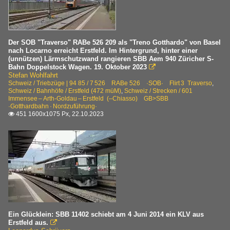
Der SOB "Traverso" RABe 526 209 als "Treno Gotthardo" von Basel
nach Locarno erreicht Erstfeld. Im Hintergrund, hinter einer
(unnützen) Lärmschutzwand rangieren SBB Aem 940 Züricher S-
Bahn Doppelstock Wagen. 19. Oktober 2023

Stefan Wohlfahrt
Schweiz / Triebzüge | 94 85 / 7 526 RABe 526 ·SOB· Flirt⁠ 3 Traverso
,
Schweiz / Bahnhöfe / Erstfeld (472 müM)
,
Schweiz / Strecken / 601
Immensee – Arth-Goldau – Erstfeld (–Chiasso) GB>SBB
·Gotthardbahn · Nordzuführung·
451 1600x1075 Px, 22.10.2023

Ein Glücklein: SBB 11402 schiebt am 4 Juni 2014 ein KLV aus
Erstfeld aus.
