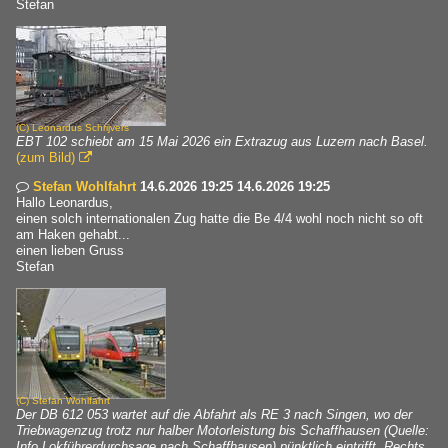
Stefan
(C)
Leonardus Schrijvers
EBT 102 schiebt am 15 Mai 2026 ein Extrazug aus Luzern nach Basel.
(zum Bild)

Stefan Wohlfahrt
14.6.2026 19:25 14.6.2026 19:25

Hallo Leonardus,
einen solch internationalen Zug hatte die Be 4/4 wohl noch nicht so oft
am Haken gehabt...
einen lieben Gruss
Stefan
(C)
Stefan Wohlfahrt
Der DB 612 053 wartet auf die Abfahrt als RE 3 nach Singen, wo der
Triebwagenzug trotz nur halber Motorleistung bis Schaffhausen (Quelle:
Info Lokführerdurchsage nach Schaffhausen) pünktlich eintrifft. Rechts