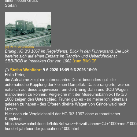
einen lieben Gruss
Stefan
(C)
Peter Ackermann
Brünig HG 3/3 1067 im Regeldienst: Blick in den Führerstand. Die Lok
bereitet sich auf einen Einsatz im Rangier- und Ueberfuhrdienst
SBB/BOB in Interlaken Ost vor. 1962
(zum Bild)

Stefan Wohlfahrt
9.6.2026 16:09 9.6.2026 16:09

Hallo Peter,
die Aufnahme zeigt ein interessantes Detail besonders gut: die
automatische Kupplung der kleinen Dampflok. Da sie rangierte, war sie
natürlich auf diese angewiesen, um die Brünig Bahn und BOB Wagen
manövrieren zu können. Vergleiche mit der Museumsbahnlok HG 3/3
1068 zeigen den Unterschied. Früher gab es - so meine ich jedenfalls
gelesen zu haben - des Öfteren direkte Wagen von Grindelwald nach
Luzern.
Hier noch ein Vergleichsbild der HG 3/3 1067 ohne automatischer
Kupplung:
https://www.bahnbilder.de/bild/Schweiz~Privatbahnen~CJ+1000+mm/10005
hundert-jahrfeier-der-jurabahnen-1000.html