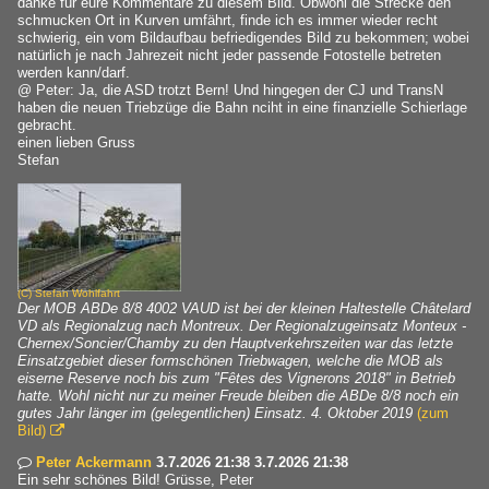
danke für eure Kommentare zu diesem Bild. Obwohl die Strecke den
schmucken Ort in Kurven umfährt, finde ich es immer wieder recht
schwierig, ein vom Bildaufbau befriedigendes Bild zu bekommen; wobei
natürlich je nach Jahrezeit nicht jeder passende Fotostelle betreten
werden kann/darf.
@ Peter: Ja, die ASD trotzt Bern! Und hingegen der CJ und TransN
haben die neuen Triebzüge die Bahn nciht in eine finanzielle Schierlage
gebracht.
einen lieben Gruss
Stefan
(C)
Stefan Wohlfahrt
Der MOB ABDe 8/8 4002 VAUD ist bei der kleinen Haltestelle Châtelard
VD als Regionalzug nach Montreux. Der Regionalzugeinsatz Monteux -
Chernex/Soncier/Chamby zu den Hauptverkehrszeiten war das letzte
Einsatzgebiet dieser formschönen Triebwagen, welche die MOB als
eiserne Reserve noch bis zum "Fêtes des Vignerons 2018" in Betrieb
hatte. Wohl nicht nur zu meiner Freude bleiben die ABDe 8/8 noch ein
gutes Jahr länger im (gelegentlichen) Einsatz. 4. Oktober 2019
(zum
Bild)

Peter Ackermann
3.7.2026 21:38 3.7.2026 21:38

Ein sehr schönes Bild! Grüsse, Peter