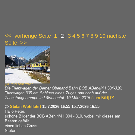
<<
vorherige Seite
1
2
3
4
5
6
7
8
9
10
nächste
Seite
>>
(C)
Peter Ackermann
Die Triebwagen der Berner Oberland Bahn BOB ABeh4/4 I 304-310:
Triebwagen 305 am Schluss eines Zuges und noch auf der
Zahnstangenrampe in Lütschental. 10.März 2015
(zum Bild)

Stefan Wohlfahrt
15.7.2026 16:55 15.7.2026 16:55

Hallo Peter,
schöne Bilder der BOB ABeh 4/4 I 304 - 310, wobei mir dieses am
Besten gefällt.
einen lieben Gruss
Stefan