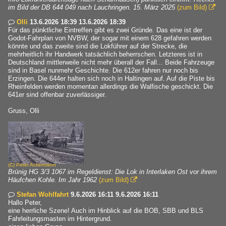
im Bild der DB 644 049 nach Lauchringen. 15. März 2025
(zum Bild)

Olli
13.6.2026 18:39 13.6.2026 18:39

Für das pünktliche Eintreffen gibt es zwei Gründe. Das eine ist der
Godot-Fahrplan von NVBW, der sogar mit einem 628 gefahren werden
könnte und das zweite sind die Lokführer auf der Strecke, die
mehrheitlich ihr Handwerk tatsächlich beherrschen. Letzteres ist in
Deutschland mittlerweile nicht mehr überall der Fall... Beide Fahrzeuge
sind in Basel nunmehr Geschichte. Die 612er fahren nur noch bis
Erzingen. Die 644er halten sich noch in Haltingen auf. Auf die Piste bis
Rheinfelden werden momentan allerdings die Walfische geschickt. Die
641er sind offenbar zuverlässiger.
Gruss, Olli
(C)
Peter Ackermann
Brünig HG 3/3 1067 im Regeldienst: Die Lok in Interlaken Ost vor ihrem
Häufchen Kohle. Im Jahr 1962
(zum Bild)

Stefan Wohlfahrt
9.6.2026 16:11 9.6.2026 16:11

Hallo Peter,
eine herrliche Szene! Auch im Hinblick auf die BOB, SBB und BLS
Fahrleitungsmasten im Hintergrund.