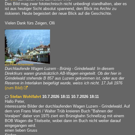
Das Bild mag zwar fototechnisch nicht unbedingt standhalten, aber es
ist aus heutiger Sicht absolut spannend, den Blick ins Archiv zu
riskieren. Heute begeistert der neue Blick auf die Geschichte.
Vielen Dank fürs Zeigen, Olli
(C)
Peter Ackermann
Durchlaufende Wagen Luzern - Brünig - Grindelwald: In diesem
Direktkurs waren grundsätzlich AB-Wagen eingeteilt. Ob der hier in
Grindelwald stehende B 857 aus Luzern gekommen ist, oder aus der
Reserve in Interlaken beigefügt wurde, weiss ich nicht. 17.Juli 1976
(zum Bild)

Stefan Wohlfahrt
10.7.2026 18:11 10.7.2026 18:11

Hallo Peter,
interessante Bilder der durchlaufenden Wagen Luzern - Grindelwald. Auf
dem von Frans Marti / Walter Trüb kreieren Buch "Bahnen der
Voralpen" datier von 1975 ziert ein Brünigbahn Schnellzug mit einem
BOB Wagen die Titelseite, wobei dann im Buch nicht weiter darauf
eingegangen wird.
einen lieben Gruss