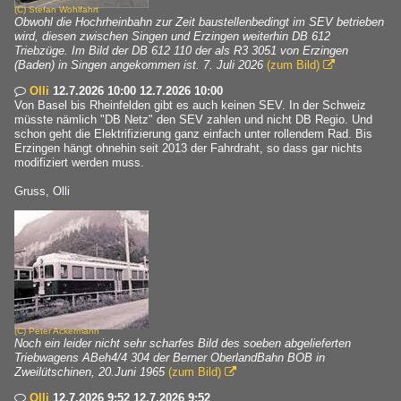
(C)
Stefan Wohlfahrt
Obwohl die Hochrheinbahn zur Zeit baustellenbedingt im SEV betrieben
wird, diesen zwischen Singen und Erzingen weiterhin DB 612
Triebzüge. Im Bild der DB 612 110 der als R3 3051 von Erzingen
(Baden) in Singen angekommen ist. 7. Juli 2026
(zum Bild)

Olli
12.7.2026 10:00 12.7.2026 10:00

Von Basel bis Rheinfelden gibt es auch keinen SEV. In der Schweiz
müsste nämlich "DB Netz" den SEV zahlen und nicht DB Regio. Und
schon geht die Elektrifizierung ganz einfach unter rollendem Rad. Bis
Erzingen hängt ohnehin seit 2013 der Fahrdraht, so dass gar nichts
modifiziert werden muss.
Gruss, Olli
(C)
Peter Ackermann
Noch ein leider nicht sehr scharfes Bild des soeben abgelieferten
Triebwagens ABeh4/4 304 der Berner OberlandBahn BOB in
Zweilütschinen, 20.Juni 1965
(zum Bild)

Olli
12.7.2026 9:52 12.7.2026 9:52
