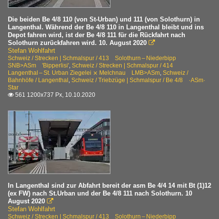
Die beiden Be 4/8 110 (von St-Urban) und 111 (von Solothurn) in
Langenthal. Während der Be 4/8 110 in Langenthal bleibt und ins
Depot fahren wird, ist der Be 4/8 111 für die Rückfahrt nach
Solothurn zurückfahren wird. 10. August 2020

Stefan Wohlfahrt
Schweiz / Strecken | Schmalspur / 413 Solothurn – Niederbipp
SNB>ASm 'Bipperlisi'
,
Schweiz / Strecken | Schmalspur / 414
Langenthal – St. Urban Ziegelei ⨯ Melchnau LMB>ASm
,
Schweiz /
Bahnhöfe / Langenthal
,
Schweiz / Triebzüge | Schmalspur / Be 4/8 ·ASm·
Star
561 1200x737 Px, 10.10.2020

In Langenthal sind zur Abfahrt bereit der asm Be 4/4 14 mit Bt (1)12
(ex FW) nach St.Urban und der Be 4/8 111 nach Solothurn. 10
August 2020

Stefan Wohlfahrt
Schweiz / Strecken | Schmalspur / 413 Solothurn – Niederbipp