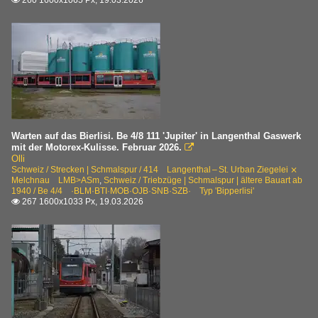
260 1600x1065 Px, 19.03.2026

Be 4/8 ·ASm· Star
Triebzüge | Schmalspur | ältere Bauart ab 1940
Be 4/4 ·BLM·BTI·MOB·OJB·SNB·SZB· Typ 'Bipperlisi'
Be 4/4 ·FW·ASm·CJ·ZB· FFA/BBC
Triebzüge | Schmalspur | ältere Bauart bis 1939
Warten auf das Bierlisi. Be 4/8 111 'Jupiter' in Langenthal Gaswerk
mit der Motorex-Kulisse. Februar 2026.

BCFe 4/4 · Be 4/4 ·LMB·OJB· SIG/BBC
Olli
Schweiz / Strecken | Schmalspur / 414 Langenthal – St. Urban Ziegelei ⨯
Melchnau LMB>ASm
,
Schweiz / Triebzüge | Schmalspur | ältere Bauart ab
1940 / Be 4/4 ·BLM·BTI·MOB·OJB·SNB·SZB· Typ 'Bipperlisi'
267 1600x1033 Px, 19.03.2026
