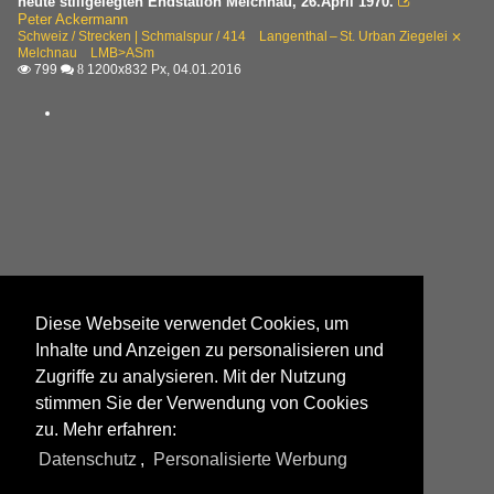
heute stillgelegten Endstation Melchnau, 26.April 1970.

Peter Ackermann
Schweiz / Strecken | Schmalspur / 414 Langenthal – St. Urban Ziegelei ⨯
Melchnau LMB>ASm
799
1200x832 Px, 04.01.2016

 8
Diese Webseite verwendet Cookies, um
Inhalte und Anzeigen zu personalisieren und
Zugriffe zu analysieren. Mit der Nutzung
stimmen Sie der Verwendung von Cookies
zu. Mehr erfahren:
Datenschutz
,
Personalisierte Werbung