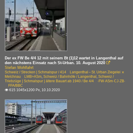
Der ex FW Be 4/4 12 mit seinem Bt (1)12 wartet in Langenthal auf
den nächstens Einsatz nach St-Urban. 10. August 2020

Stefan Wohlfahrt
Schweiz / Strecken | Schmalspur / 414 Langenthal – St. Urban Ziegelei ⨯
Melchnau LMB>ASm
,
Schweiz / Bahnhöfe / Langenthal
,
Schweiz /
Triebzüge | Schmalspur | ältere Bauart ab 1940 / Be 4/4 ·FW·ASm·CJ·ZB·
FFA/BBC
615 1045x1200 Px, 10.10.2020
