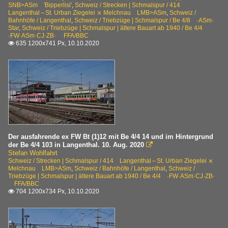
SNB>ASm 'Bipperlisi'
,
Schweiz / Strecken | Schmalspur / 414
Langenthal – St. Urban Ziegelei ⨯ Melchnau LMB>ASm
,
Schweiz /
Bahnhöfe / Langenthal
,
Schweiz / Triebzüge | Schmalspur / Be 4/8 ·ASm·
Star
,
Schweiz / Triebzüge | Schmalspur | ältere Bauart ab 1940 / Be 4/4
·FW·ASm·CJ·ZB· FFA/BBC
635 1200x741 Px, 10.10.2020

Der ausfahrende ex FW Bt (1)12 mit Be 4/4 14 und im Hintergrund
der Be 4/4 103 in Langenthal. 10. Aug. 2020

Stefan Wohlfahrt
Schweiz / Strecken | Schmalspur / 414 Langenthal – St. Urban Ziegelei ⨯
Melchnau LMB>ASm
,
Schweiz / Bahnhöfe / Langenthal
,
Schweiz /
Triebzüge | Schmalspur | ältere Bauart ab 1940 / Be 4/4 ·FW·ASm·CJ·ZB·
FFA/BBC
704 1200x734 Px, 10.10.2020
