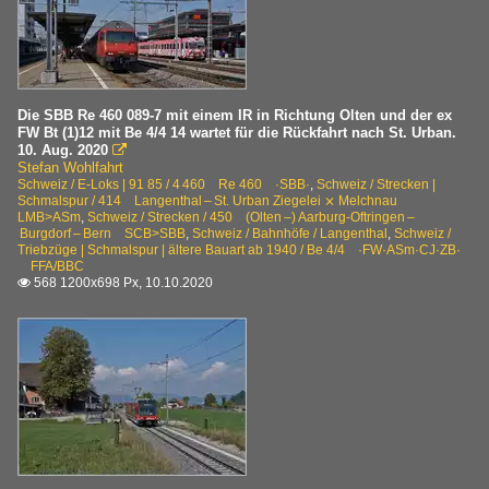
Die SBB Re 460 089-7 mit einem IR in Richtung Olten und der ex
FW Bt (1)12 mit Be 4/4 14 wartet für die Rückfahrt nach St. Urban.
10. Aug. 2020

Stefan Wohlfahrt
Schweiz / E-Loks | 91 85 / 4 460 Re 460 ·SBB·
,
Schweiz / Strecken |
Schmalspur / 414 Langenthal – St. Urban Ziegelei ⨯ Melchnau
LMB>ASm
,
Schweiz / Strecken / 450 (Olten –) Aarburg-Oftringen –
Burgdorf – Bern SCB>SBB
,
Schweiz / Bahnhöfe / Langenthal
,
Schweiz /
Triebzüge | Schmalspur | ältere Bauart ab 1940 / Be 4/4 ·FW·ASm·CJ·ZB·
FFA/BBC
568 1200x698 Px, 10.10.2020
