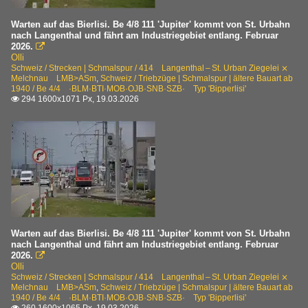
2015
Tm 2/2
2016
Warten auf das Bierlisi. Be 4/8 111 'Jupiter' kommt von St. Urbahn
nach Langenthal und fährt am Industriegebiet entlang. Februar
2026.

E-Loks | 91 85
2020
Olli
Schweiz / Strecken | Schmalspur / 414 Langenthal – St. Urban Ziegelei ⨯
4 460 Re 460 ·SBB·
2020
Melchnau LMB>ASm
,
Schweiz / Triebzüge | Schmalspur | ältere Bauart ab
1940 / Be 4/4 ·BLM·BTI·MOB·OJB·SNB·SZB· Typ 'Bipperlisi'
2021
294 1600x1071 Px, 19.03.2026

E-Loks | Schmalspur
2023
Ge 4/4 ·ASm·OJB·
2026
Strecken
450 (Olten –) Aarburg-Oftringen – Burgdorf – Bern SCB
Strecken | Schmalspur
Warten auf das Bierlisi. Be 4/8 111 'Jupiter' kommt von St. Urbahn
413 Solothurn – Niederbipp SNB>ASm 'Bipperlisi'
nach Langenthal und fährt am Industriegebiet entlang. Februar
841 Frauenfeld – Wil FW>AB
2026.

Olli
Schweiz / Strecken | Schmalspur / 414 Langenthal – St. Urban Ziegelei ⨯
Triebzüge | Schmalspur
Melchnau LMB>ASm
,
Schweiz / Triebzüge | Schmalspur | ältere Bauart ab
1940 / Be 4/4 ·BLM·BTI·MOB·OJB·SNB·SZB· Typ 'Bipperlisi'
ABe 2/6 · Be 2/6 ·ASm·CJ·MIB·MVR·Travys·ZB· GTW