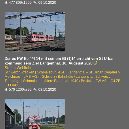
477 806x1200 Px, 09.10.2020

Der ex FW Be 4/4 14 mit seinem Bt (1)14 erreicht von St-Urban
kommend sein Ziel Langenthal. 10. Augsust 2020

Stefan Wohlfahrt
Schweiz / Strecken | Schmalspur / 414 Langenthal – St. Urban Ziegelei ⨯
Melchnau LMB>ASm
,
Schweiz / Bahnhöfe / Langenthal
,
Schweiz /
Triebzüge | Schmalspur | ältere Bauart ab 1940 / Be 4/4 ·FW·ASm·CJ·ZB·
FFA/BBC
570 1200x792 Px, 08.10.2020
