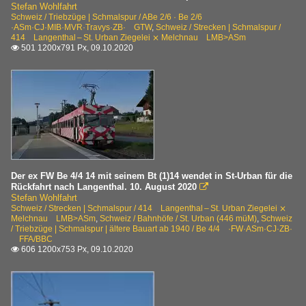
Stefan Wohlfahrt
Schweiz / Triebzüge | Schmalspur / ABe 2/6 · Be 2/6
·ASm·CJ·MIB·MVR·Travys·ZB· GTW
,
Schweiz / Strecken | Schmalspur /
414 Langenthal – St. Urban Ziegelei ⨯ Melchnau LMB>ASm
501 1200x791 Px, 09.10.2020

Der ex FW Be 4/4 14 mit seinem Bt (1)14 wendet in St-Urban für die
Rückfahrt nach Langenthal. 10. August 2020

Stefan Wohlfahrt
Schweiz / Strecken | Schmalspur / 414 Langenthal – St. Urban Ziegelei ⨯
Melchnau LMB>ASm
,
Schweiz / Bahnhöfe / St. Urban (446 müM)
,
Schweiz
/ Triebzüge | Schmalspur | ältere Bauart ab 1940 / Be 4/4 ·FW·ASm·CJ·ZB·
FFA/BBC
606 1200x753 Px, 09.10.2020
