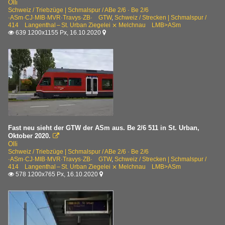
Olli
Schweiz / Triebzüge | Schmalspur / ABe 2/6 · Be 2/6
·ASm·CJ·MIB·MVR·Travys·ZB· GTW
,
Schweiz / Strecken | Schmalspur /
414 Langenthal – St. Urban Ziegelei ⨯ Melchnau LMB>ASm
639 1200x1155 Px, 16.10.2020


Fast neu sieht der GTW der ASm aus. Be 2/6 511 in St. Urban,
Oktober 2020.

Olli
Schweiz / Triebzüge | Schmalspur / ABe 2/6 · Be 2/6
·ASm·CJ·MIB·MVR·Travys·ZB· GTW
,
Schweiz / Strecken | Schmalspur /
414 Langenthal – St. Urban Ziegelei ⨯ Melchnau LMB>ASm
578 1200x765 Px, 16.10.2020

