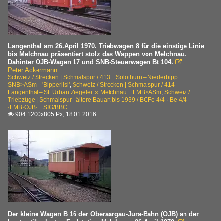
Langenthal am 26.April 1970. Triebwagen 8 für die einstige Linie
bis Melchnau präsentiert stolz das Wappen von Melchnau.
Dahinter OJB-Wagen 17 und SNB-Steuerwagen Bt 104.

Peter Ackermann
Schweiz / Strecken | Schmalspur / 413 Solothurn – Niederbipp
SNB>ASm 'Bipperlisi'
,
Schweiz / Strecken | Schmalspur / 414
Langenthal – St. Urban Ziegelei ⨯ Melchnau LMB>ASm
,
Schweiz /
Triebzüge | Schmalspur | ältere Bauart bis 1939 / BCFe 4/4 · Be 4/4
·LMB·OJB· SIG/BBC
904 1200x805 Px, 18.01.2016

Der kleine Wagen B 16 der Oberaargau-Jura-Bahn (OJB) an der