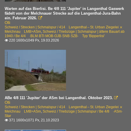
Warten auf das Bierlisi. Be 4/8 111 'Jupiter' in Langenthal Gaswerk
fädelt von der Melchnauer Strecke auf die Langenthal-Jura-Bahn
ein. Februar 2026.

Olli
Schweiz / Strecken | Schmalspur / 414 Langenthal – St. Urban Ziegelei ⨯
Melchnau LMB>ASm
,
Schweiz / Triebzüge | Schmalspur | ältere Bauart ab
1940 / Be 4/4 ·BLM·BTI·MOB·OJB·SNB·SZB· Typ 'Bipperlisi'
220 1600x1049 Px, 19.03.2026

ABe 4/8 111 'Jupiter' der ASm bei Langenthal. Oktober 2023.

Olli
Schweiz / Strecken | Schmalspur / 414 Langenthal – St. Urban Ziegelei ⨯
Melchnau LMB>ASm
,
Schweiz / Triebzüge | Schmalspur / Be 4/8 ·ASm·
Star
371 1600x1071 Px, 21.10.2023
