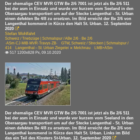
Der ehemalige CEV MVR GTW Be 2/6 7001 ist jetzt als Be 2/6 511
bei der asm in Einsatz und wurde vor kurzem vom Seeland in den
Oberaargau transportiert um auf der Stecke Langenthal - St. Urban
einen defekten Be 4/8 zu ersetzen. Im Bild erreicht der Be 2/6 von
Langenthal kommend in Kürze den Halt St. Urban. 12. September
2020

Stefan Wohlfahrt
Schweiz / Triebzüge | Schmalspur / ABe 2/6 · Be 2/6
·ASm·CJ·MIB·MVR·Travys·ZB· GTW
,
Schweiz / Strecken | Schmalspur /
414 Langenthal – St. Urban Ziegelei ⨯ Melchnau LMB>ASm
517 1200x828 Px, 09.10.2020

Der ehemalige CEV MVR GTW Be 2/6 7001 ist jetzt als Be 2/6 511
bei der asm in Einsatz und wurde vor kurzem vom Seeland in den
Oberaargau transportiert um auf der Stecke Langenthal - St. Urban
einen defekten Be 4/8 zu ersetzen. Im Bild erreicht der Be 2/6 von
Langenthal kommend in Kürze den Halt St. Urban. Links im Bild
das ein Teil des Klosters St-Urban. 12. September 2020
