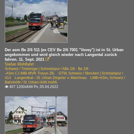
Der asm Be 2/6 511 (ex CEV Be 2/6 7001 "Vevey") ist in St. Urban
angekommen und wird gleich wieder nach Langental zurück
fahren. 11. Sept. 2021

Stefan Wohlfahrt
Schweiz / Triebzüge | Schmalspur / ABe 2/6 · Be 2/6
·ASm·CJ·MIB·MVR·Travys·ZB· GTW
,
Schweiz / Strecken | Schmalspur /
414 Langenthal – St. Urban Ziegelei ⨯ Melchnau LMB>ASm
,
Schweiz /
Bahnhöfe / St. Urban (446 müM)
407 1200x848 Px, 05.04.2022
