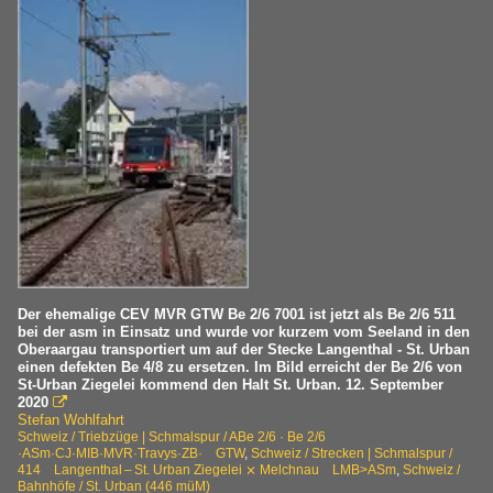
Der ehemalige CEV MVR GTW Be 2/6 7001 ist jetzt als Be 2/6 511
bei der asm in Einsatz und wurde vor kurzem vom Seeland in den
Oberaargau transportiert um auf der Stecke Langenthal - St. Urban
einen defekten Be 4/8 zu ersetzen. Im Bild erreicht der Be 2/6 von
St-Urban Ziegelei kommend den Halt St. Urban. 12. September
2020

Stefan Wohlfahrt
Schweiz / Triebzüge | Schmalspur / ABe 2/6 · Be 2/6
·ASm·CJ·MIB·MVR·Travys·ZB· GTW
,
Schweiz / Strecken | Schmalspur /
414 Langenthal – St. Urban Ziegelei ⨯ Melchnau LMB>ASm
,
Schweiz /
Bahnhöfe / St. Urban (446 müM)