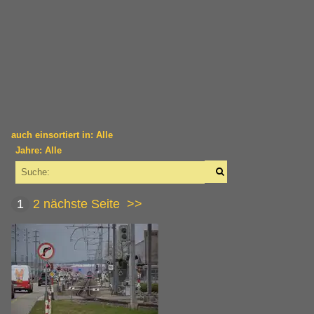
auch einsortiert in: Alle
Jahre: Alle
×
×
Alle Kategorien
Alle Jahre
Schweiz
1
2
nächste Seite
>>
2000
Bahnhöfe
2006
Langenthal
2010
St. Urban (446 müM)
2012
Dieselloks | Schmalspur