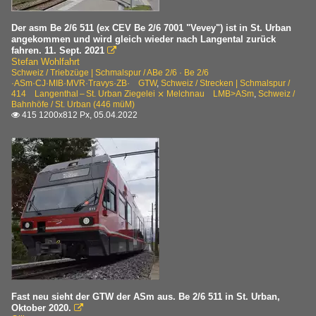
Der asm Be 2/6 511 (ex CEV Be 2/6 7001 "Vevey") ist in St. Urban
angekommen und wird gleich wieder nach Langental zurück
fahren. 11. Sept. 2021

Stefan Wohlfahrt
Schweiz / Triebzüge | Schmalspur / ABe 2/6 · Be 2/6
·ASm·CJ·MIB·MVR·Travys·ZB· GTW
,
Schweiz / Strecken | Schmalspur /
414 Langenthal – St. Urban Ziegelei ⨯ Melchnau LMB>ASm
,
Schweiz /
Bahnhöfe / St. Urban (446 müM)
415 1200x812 Px, 05.04.2022

Fast neu sieht der GTW der ASm aus. Be 2/6 511 in St. Urban,
Oktober 2020.
