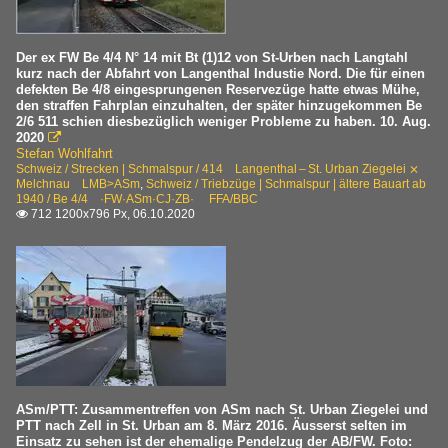
Der ex FW Be 4/4 N° 14 mit Bt (1)12 von St-Urben nach Langtahl
kurz nach der Abfahrt von Langenthal Industie Nord. Die für einen
defekten Be 4/8 eingesprungenen Reservezüge hatte etwas Mühe,
den straffen Fahrplan einzuhalten, der später hinzugekommen Be
2/6 511 schien diesbezüglich weniger Probleme zu haben. 10. Aug.
2020

Stefan Wohlfahrt
Schweiz / Strecken | Schmalspur / 414 Langenthal – St. Urban Ziegelei ⨯
Melchnau LMB>ASm
,
Schweiz / Triebzüge | Schmalspur | ältere Bauart ab
1940 / Be 4/4 ·FW·ASm·CJ·ZB· FFA/BBC
712 1200x796 Px, 06.10.2020

ASm/PTT: Zusammentreffen von ASm nach St. Urban Ziegelei und
PTT nach Zell in St. Urban am 8. März 2016. Äusserst selten im
Einsatz zu sehen ist der ehemalige Pendelzug der AB/FW. Foto: