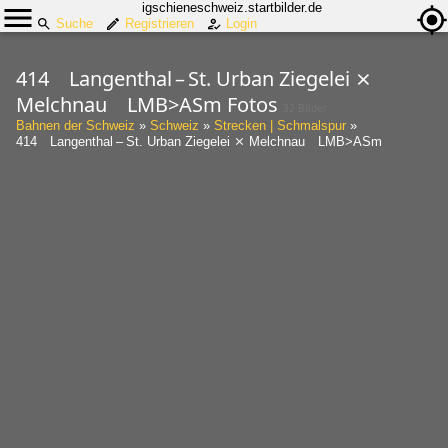
igschieneschweiz.startbilder.de
Suche
Registrieren
Login
414 Langenthal – St. Urban Ziegelei ⨯
Melchnau LMB>ASm Fotos
32 Bilder
Bahnen der Schweiz
»
Schweiz
»
Strecken | Schmalspur
»
414 Langenthal – St. Urban Ziegelei ⨯ Melchnau LMB>ASm