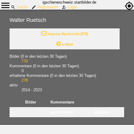
igschieneschweiz.startbilder.de
Suche
Registrieren
Login
Walter Ruetsch

Interne Nachricht (PN)

e-Mail
Bilder (0 in den letzten 30 Tagen)
770
Kommentare (0 in den letzten 30 Tagen)
0
erhaltene Kommentare (0 in den letzten 30 Tagen)
278
aktiv
2014 - 2023
Bilder
Kommentare
geschrieben
erhalten