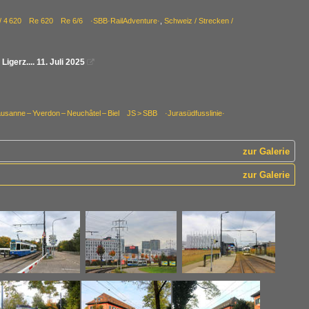
5 / 4 620 Re 620 Re 6/6 ·SBB·RailAdventure·
,
Schweiz / Strecken /
gerz.... 11. Juli 2025

usanne – Yverdon – Neuchâtel – Biel JS > SBB ·Jurasüdfusslinie·
zur Galerie
zur Galerie