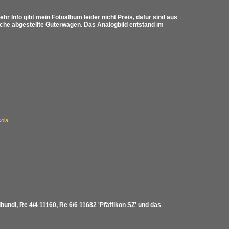
Info gibt mein Fotoalbum leider nicht Preis, dafür sind aus
liche abgestellte Güterwagen. Das Analogbild entstand im
sola
ibundi, Re 4/4 11160, Re 6/6 11682 'Pfäffikon SZ' und das