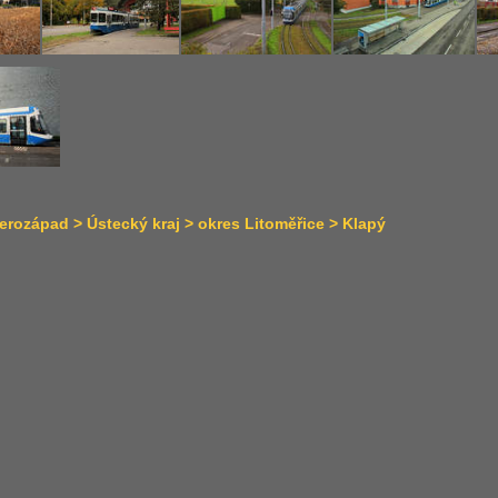
rozápad > Ústecký kraj > okres Litoměřice > Klapý