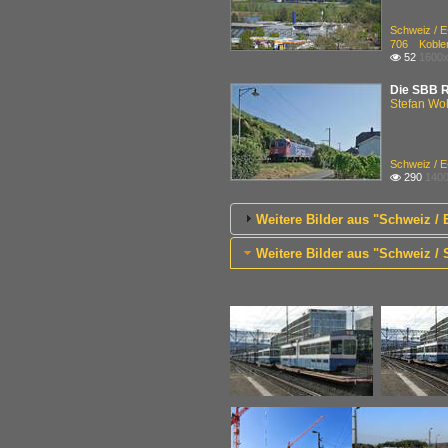
Schweiz / 
706 Koblen
52
1600x

Die SBB Re
Stefan Woh
Schweiz / 
290
1400

Weitere Bilder aus "Schweiz /
Weitere Bilder aus "Schweiz / 