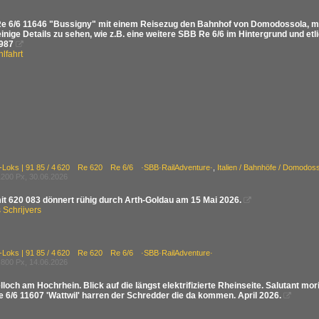
e 6/6 11646 "Bussigny" mit einem Reisezug den Bahnhof von Domodossola, mehr 
inige Details zu sehen, wie z.B. eine weitere SBB Re 6/6 im Hintergrund und et
1987

lfahrt
E-Loks | 91 85 / 4 620 Re 620 Re 6/6 ·SBB·RailAdventure·
,
Italien / Bahnhöfe / Domodos
200 Px, 30.06.2026
it 620 083 dönnert rühig durch Arth-Goldau am 15 Mai 2026.

Schrijvers
E-Loks | 91 85 / 4 620 Re 620 Re 6/6 ·SBB·RailAdventure·
800 Px, 14.06.2026
loch am Hochrhein. Blick auf die längst elektrifizierte Rheinseite. Salutant mor
e 6/6 11607 'Wattwil' harren der Schredder die da kommen. April 2026.
