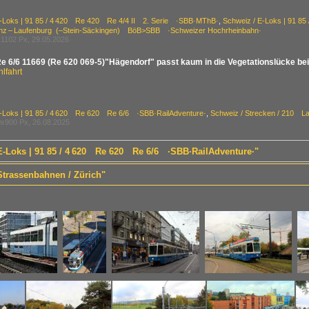
E-Loks | 91 85 / 4 420 Re 420 Re 4/4 II 2. Serie ·SBB·MThB·
,
Schweiz / E-Loks | 91 8
z – Laufenburg (–Stein-Säckingen) BöB>SBB ·Schweizer Hochrheinbahn·
1102 Px, 29.05.2026
 6/6 11669 (Re 620 069-5)"Hägendorf" passt kaum in die Vegetationslücke bei Li
lfahrt
E-Loks | 91 85 / 4 620 Re 620 Re 6/6 ·SBB·RailAdventure·
,
Schweiz / Strecken / 210 La
x900 Px, 26.08.2025
 E-Loks | 91 85 / 4 620 Re 620 Re 6/6 ·SBB·RailAdventure·"
Strassenbahnen / Zürich"