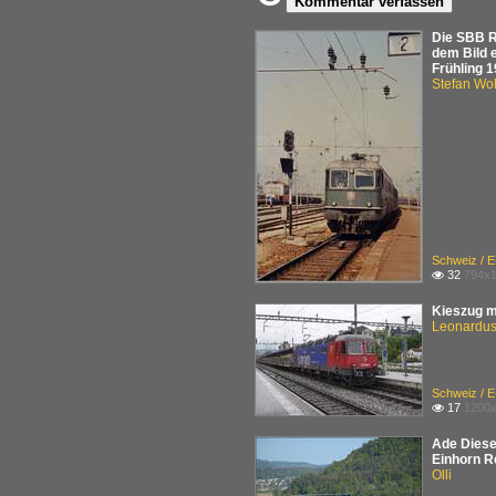
Kommentar verfassen
Die SBB R
dem Bild e
Frühling 
Stefan Woh
Schweiz / 
32
794x1

Kieszug m
Leonardus 
Schweiz / 
17
1200x

Ade Diesel
Einhorn R
Olli