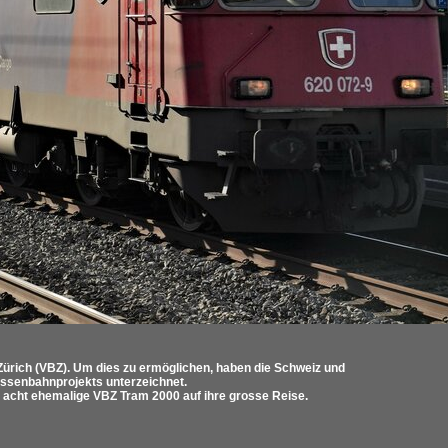
 Zürich (VBZ). Um dies zu ermöglichen, haben die Schweiz und
assenbahnprojekts unterzeichnet.
acht ehemalige VBZ Tram 2000 auf ihre grosse Reise.