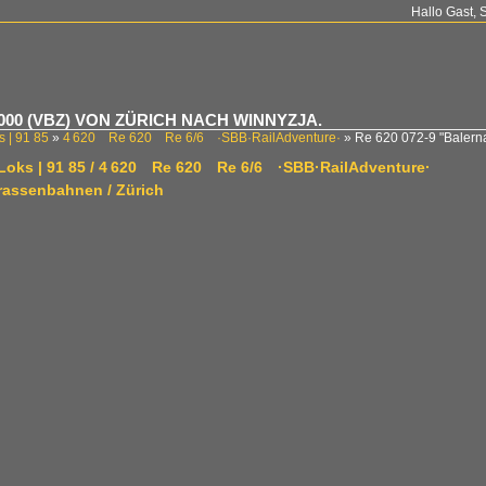
Hallo Gast, 
m 2000 (VBZ) VON ZÜRICH NACH WINNYZJA.
s | 91 85
»
4 620 Re 620 Re 6/6 ·SBB·RailAdventure·
»
Re 620 072-9 "Baler
-Loks | 91 85 / 4 620 Re 620 Re 6/6 ·SBB·RailAdventure·
trassenbahnen / Zürich