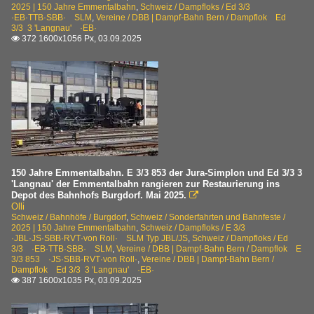
2025 | 150 Jahre Emmentalbahn
,
Schweiz / Dampfloks / Ed 3/3
·EB·TTB·SBB· SLM
,
Vereine / DBB | Dampf-Bahn Bern / Dampflok Ed
3/3 3 'Langnau' ·EB·
372 1600x1056 Px, 03.09.2025

150 Jahre Emmentalbahn. E 3/3 853 der Jura-Simplon und Ed 3/3 3
'Langnau' der Emmentalbahn rangieren zur Restaurierung ins
Depot des Bahnhofs Burgdorf. Mai 2025.

Olli
Schweiz / Bahnhöfe / Burgdorf
,
Schweiz / Sonderfahrten und Bahnfeste /
2025 | 150 Jahre Emmentalbahn
,
Schweiz / Dampfloks / E 3/3
·JBL·JS·SBB·RVT·von Roll· SLM Typ JBL/JS
,
Schweiz / Dampfloks / Ed
3/3 ·EB·TTB·SBB· SLM
,
Vereine / DBB | Dampf-Bahn Bern / Dampflok E
3/3 853 ·JS·SBB·RVT·von Roll·
,
Vereine / DBB | Dampf-Bahn Bern /
Dampflok Ed 3/3 3 'Langnau' ·EB·
387 1600x1035 Px, 03.09.2025
