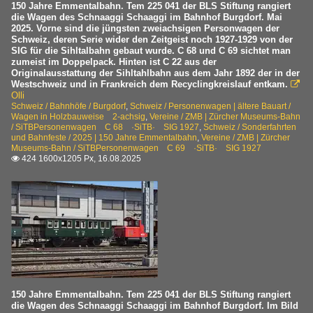
150 Jahre Emmentalbahn. Tem 225 041 der BLS Stiftung rangiert
die Wagen des Schnaaggi Schaaggi im Bahnhof Burgdorf. Mai
2025. Vorne sind die jüngsten zweiachsigen Personwagen der
Schweiz, deren Serie wider den Zeitgeist noch 1927-1929 von der
SIG für die Sihltalbahn gebaut wurde. C 68 und C 69 sichtet man
zumeist im Doppelpack. Hinten ist C 22 aus der
Originalausstattung der Sihltahlbahn aus dem Jahr 1892 der in der
Westschweiz und in Frankreich dem Recyclingkreislauf entkam.

Olli
Schweiz / Bahnhöfe / Burgdorf
,
Schweiz / Personenwagen | ältere Bauart /
Wagen in Holzbauweise 2-achsig
,
Vereine / ZMB | Zürcher Museums-Bahn
/ SiTBPersonenwagen C 68 ·SiTB· SIG 1927
,
Schweiz / Sonderfahrten
und Bahnfeste / 2025 | 150 Jahre Emmentalbahn
,
Vereine / ZMB | Zürcher
Museums-Bahn / SiTBPersonenwagen C 69 ·SiTB· SIG 1927
424 1600x1205 Px, 16.08.2025

150 Jahre Emmentalbahn. Tem 225 041 der BLS Stiftung rangiert
die Wagen des Schnaaggi Schaaggi im Bahnhof Burgdorf. Im Bild