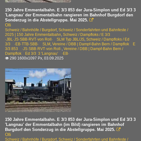
150 Jahre Emmentalbahn. E 3/3 853 der Jura-Simplon und Ed 3/3 3
'Langnau' der Emmentalbahn rangieren im Bahnhof Burgdorf den
Sonderzug in die Abstellgruppe. Mai 2025.

Olli
Schweiz / Bahnhöfe / Burgdorf
,
Schweiz / Sonderfahrten und Bahnfeste /
2025 | 150 Jahre Emmentalbahn
,
Schweiz / Dampfloks / E 3/3
·JBL·JS·SBB·RVT·von Roll· SLM Typ JBL/JS
,
Schweiz / Dampfloks / Ed
3/3 ·EB·TTB·SBB· SLM
,
Vereine / DBB | Dampf-Bahn Bern / Dampflok E
3/3 853 ·JS·SBB·RVT·von Roll·
,
Vereine / DBB | Dampf-Bahn Bern /
Dampflok Ed 3/3 3 'Langnau' ·EB·
290 1600x1097 Px, 03.09.2025

150 Jahre Emmentalbahn. E 3/3 853 der Jura-Simplon und Ed 3/3 3
'Langnau' der Emmentalbahn (im Bild) rangieren im Bahnhof
Burgdorf den Sonderzug in die Abstellgruppe. Mai 2025.

Olli
Schweiz / Bahnhöfe / Burgdorf
,
Schweiz / Sonderfahrten und Bahnfeste /