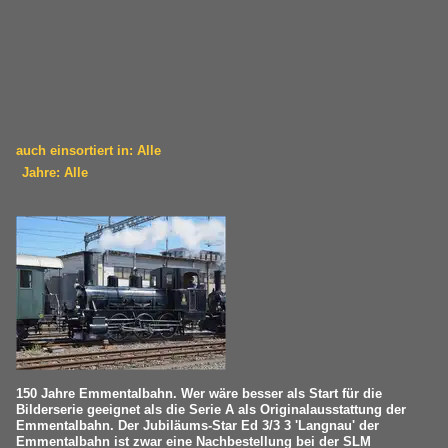
auch einsortiert in: Alle
Jahre: Alle
×
×
Alle Kategorien
Alle Jahre
Deutschland
1980
E-Loks | Drehstrom | 91 80
1980
6 193 · 7 193 BR 193 ·Vectron·
2010
Schweiz
2016
150 Jahre Emmentalbahn. Wer wäre besser als Start für die
Bilderserie geeignet als die Serie A als Originalausstattung der
Dampfloks
2020
Emmentalbahn. Der Jubiläums-Star Ed 3/3 3 'Langnau' der
Emmentalbahn ist zwar eine Nachbestellung bei der SLM