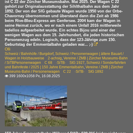
ist C 22 der Zürcher Museumsbahn. Mai 2025. Der Wagen C 22
gehört zur Originalausstattung der Sihlthalbahn aus dem Jahr
1892. Der von der SIG gebaute Wagen wurde 1950 von der Orbe-
Chavornay übernommen und überstand dann die Zeit ab 1986
beim Rive-Bleu-Express am Genfersee. 2004 kam der Wagen in
seine Heimat zurück, wo er nach einem Unfall 2016 mittlerweile
tadellos aufgearbeitet wurde. Ein echtes Bijou und einer der
wenigen Wagen aus dem 19. Jahrhundert, die jeden historischen
Personenzug edeln. Logisch, dass der 123-Jährige zum 150.
Geburtstag der Emmentalbahn geladen war... ;-)

Olli
Schweiz / Bahnhöfe / Burgdorf
,
Schweiz / Personenwagen | ältere Bauart /
Wagen in Holzbauweise 2-achsig
,
Vereine / ZMB | Zürcher Museums-Bahn
/ SiTBPersonenwagen C 68 ·SiTB· SIG 1927
,
Schweiz / Sonderfahrten
und Bahnfeste / 2025 | 150 Jahre Emmentalbahn
,
Vereine / ZMB | Zürcher
Museums-Bahn / Personenwagen C 22 ·SiTB· SIG 1892
399 1600x1058 Px, 16.08.2025
