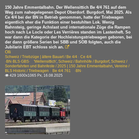
150 Jahre Emmentalbahn. Der Wellensittich Be 4/4 761 auf dem
Weg zum nahegelegenen Depot Oberdorf. Burgdorf, Mai 2025. Als
Ce 4/4 bei der BN in Betrieb genommen, hatte der Triebwagen
eigentlich eher die Funktion einer bestuhlten Lok. Wenig
Bahnsteig, geringe Achslast und internationale Züge die Rampen
hoch nach Le Locle oder Les Verrières standen im Lastenheft. So
war dann die Kategorie der Hochleistungstriebwagen geboren, bei
der dann größere Serien bei SBB und SOB folgten, auch die
Jubilarin EBT schloss sich an.

Olli
Schweiz / Triebzüge | ältere Bauart / Be 4/4 · Ce 4/4
·BN·BLS·GBS· 'Wellensittich'
,
Schweiz / Bahnhöfe / Burgdorf
,
Schweiz /
Sonderfahrten und Bahnfeste / 2025 | 150 Jahre Emmentalbahn
,
Vereine /
BLS Historic / Triebwagen Be 4/4 761 ·BN·
429 1600x1065 Px, 16.08.2025
