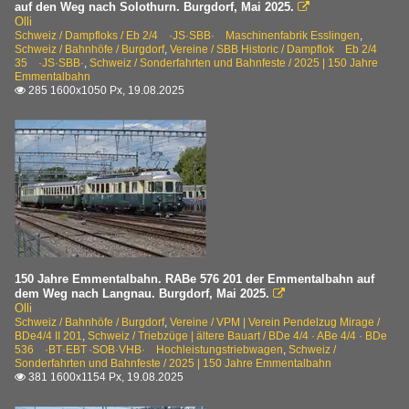
auf den Weg nach Solothurn. Burgdorf, Mai 2025.

Olli
Schweiz / Dampfloks / Eb 2/4 ·JS·SBB· Maschinenfabrik Esslingen
,
Schweiz / Bahnhöfe / Burgdorf
,
Vereine / SBB Historic / Dampflok Eb 2/4
35 ·JS·SBB·
,
Schweiz / Sonderfahrten und Bahnfeste / 2025 | 150 Jahre
Emmentalbahn
285 1600x1050 Px, 19.08.2025

150 Jahre Emmentalbahn. RABe 576 201 der Emmentalbahn auf
dem Weg nach Langnau. Burgdorf, Mai 2025.

Olli
Schweiz / Bahnhöfe / Burgdorf
,
Vereine / VPM | Verein Pendelzug Mirage /
BDe4/4 II 201
,
Schweiz / Triebzüge | ältere Bauart / BDe 4/4 · ABe 4/4 · BDe
536 ·BT·EBT ·SOB·VHB· Hochleistungstriebwagen
,
Schweiz /
Sonderfahrten und Bahnfeste / 2025 | 150 Jahre Emmentalbahn
381 1600x1154 Px, 19.08.2025
