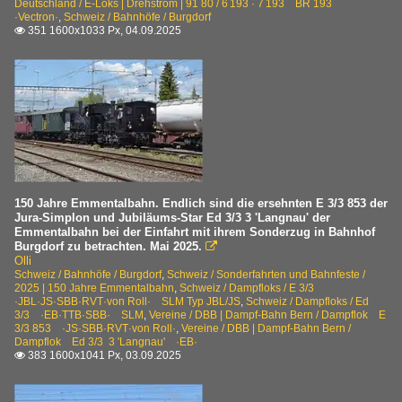
Triebzüge | ältere Bauart
Deutschland / E-Loks | Drehstrom | 91 80 / 6 193 · 7 193 BR 193
·Vectron·
,
Schweiz / Bahnhöfe / Burgdorf
351 1600x1033 Px, 04.09.2025

ABDZe 4/6 · BCFZe 4/6 · BDe 4/6 ·BLS·BN·BSB·STB· 'Blau
BDe 2/4 · CFe 2/4 ·EBT·VHB·RM·
BDe 4/4 · ABe 4/4 · BDe 536 ·BT·EBT ·SOB·VHB· Hochle
BDe 4/4 ·CJ·SiTB·SZU·
Be 4/4 · Ce 4/4 ·BN·BLS·GBS· 'Wellensittich'
Vereine
150 Jahre Emmentalbahn. Endlich sind die ersehnten E 3/3 853 der
Jura-Simplon und Jubiläums-Star Ed 3/3 3 'Langnau' der
BLS Historic
Emmentalbahn bei der Einfahrt mit ihrem Sonderzug in Bahnhof
Burgdorf zu betrachten. Mai 2025.

Triebwagen Be 4/4 761 ·BN·
Olli
Schweiz / Bahnhöfe / Burgdorf
,
Schweiz / Sonderfahrten und Bahnfeste /
2025 | 150 Jahre Emmentalbahn
,
Schweiz / Dampfloks / E 3/3
DBB | Dampf-Bahn Bern
·JBL·JS·SBB·RVT·von Roll· SLM Typ JBL/JS
,
Schweiz / Dampfloks / Ed
3/3 ·EB·TTB·SBB· SLM
,
Vereine / DBB | Dampf-Bahn Bern / Dampflok E
Dampflok E 3/3 853 ·JS·SBB·RVT·von Roll·
3/3 853 ·JS·SBB·RVT·von Roll·
,
Vereine / DBB | Dampf-Bahn Bern /
Dampflok Ed 3/3 3 'Langnau' ·EB·
Dampflok Ed 3/3 3 'Langnau' ·EB·
383 1600x1041 Px, 03.09.2025

SBB Historic