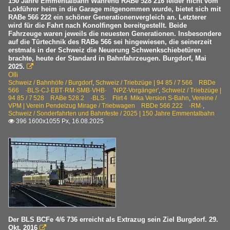
150 Jahre Emmentalbahn Während RABe 528 216 leider nicht vom
Lokführer heim in die Garage mitgenommen wurde, bietet sich mit
RABe 566 222 ein schöner Generationenvergleich an. Letzterer
wird für die Fahrt nach Konolfingen bereitgestellt. Beide
Fahrzeuge waren jeweils die neuesten Generationen. Insbesondere
auf die Türtechnik des RABe 566 sei hingewiesen, die seinerzeit
erstmals in der Schweiz die Neuerung Schwenkschiebetüren
brachte, heute der Standard in Bahnfahrzeugen. Burgdorf, Mai
2025.

Olli
Schweiz / Bahnhöfe / Burgdorf
,
Schweiz / Triebzüge | 94 85 / 7 566 RBDe
566 ·BLS·CJ·EBT·RM·SMB·VHB· 'NPZ-Vorgänger'
,
Schweiz / Triebzüge |
94 85 / 7 528 RABe 528.2 ·BLS· Flirt 4 Mika Version S-Bahn
,
Vereine /
VPM | Verein Pendelzug Mirage / Triebwagen RBDe 566 222 ·RM·
,
Schweiz / Sonderfahrten und Bahnfeste / 2025 | 150 Jahre Emmentalbahn
396 1600x1055 Px, 16.08.2025

Der BLS BCFe 4/6 736 erreicht als Extrazug sein Ziel Burgdorf. 29.
Okt. 2016
