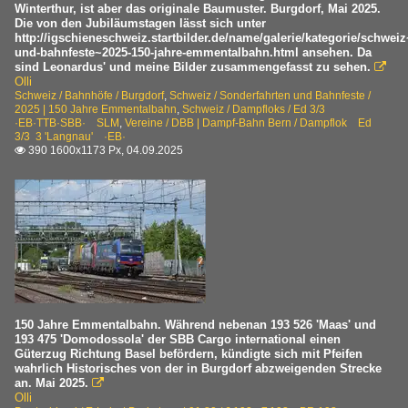
E 3/3 ·JBL·JS·SBB·RVT·von Roll· SLM Typ JBL/JS
Winterthur, ist aber das originale Baumuster. Burgdorf, Mai 2025.
2025
Die von den Jubiläumstagen lässt sich unter
Eb 2/4 ·JS·SBB· Maschinenfabrik Esslingen
http://igschieneschweiz.startbilder.de/name/galerie/kategorie/schwei
und-bahnfeste~2025-150-jahre-emmentalbahn.html ansehen. Da
Ed 3/3 ·EB·TTB·SBB· SLM
sind Leonardus' und meine Bilder zusammengefasst zu sehen.

Olli
Schweiz / Bahnhöfe / Burgdorf
,
Schweiz / Sonderfahrten und Bahnfeste /
E-Loks | ältere Bauarten und Rangierloks
2025 | 150 Jahre Emmentalbahn
,
Schweiz / Dampfloks / Ed 3/3
·EB·TTB·SBB· SLM
,
Vereine / DBB | Dampf-Bahn Bern / Dampflok Ed
Be 4/4 ·BT·BTB·EB·EBT·SMB·
3/3 3 'Langnau' ·EB·
390 1600x1173 Px, 04.09.2025

Personenwagen | ältere Bauart
Wagen in Holzbauweise 2-achsig
Sonderfahrten und Bahnfeste
2025 | 150 Jahre Emmentalbahn
Triebzüge | 94 85
150 Jahre Emmentalbahn. Während nebenan 193 526 'Maas' und
193 475 'Domodossola' der SBB Cargo international einen
7 528 RABe 528.2 ·BLS· Flirt 4 Mika Version S-Bahn
Güterzug Richtung Basel befördern, kündigte sich mit Pfeifen
wahrlich Historisches von der in Burgdorf abzweigenden Strecke
7 566 RBDe 566 ·BLS·CJ·EBT·RM·SMB·VHB· 'NPZ-Vorg
an. Mai 2025.

Olli