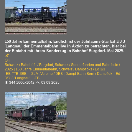
Dampflok Eb 2/4 35 ·JS·SBB·
VPM | Verein Pendelzug Mirage
BDe4/4 II 201
Triebwagen RBDe 566 222 ·RM·
150 Jahre Emmentalbahn. Endlich ist der Jubiläums-Star Ed 3/3 3
'Langnau' der Emmentalbahn live in Aktion zu betrachten, hier bei
der Einfahrt mit ihrem Sonderzug in Bahnhof Burgdorf. Mai 2025.
ZMB | Zürcher Museums-Bahn

Olli
Personenwagen C 22 ·SiTB· SIG 1892
Schweiz / Bahnhöfe / Burgdorf
,
Schweiz / Sonderfahrten und Bahnfeste /
2025 | 150 Jahre Emmentalbahn
,
Schweiz / Dampfloks / Ed 3/3
SiTBPersonenwagen C 68 ·SiTB· SIG 1927
·EB·TTB·SBB· SLM
,
Vereine / DBB | Dampf-Bahn Bern / Dampflok Ed
3/3 3 'Langnau' ·EB·
SiTBPersonenwagen C 69 ·SiTB· SIG 1927
344 1600x1042 Px, 03.09.2025
