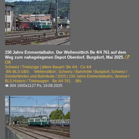
150 Jahre Emmentalbahn. Der Wellensittich Be 4/4 761 auf dem
Weg zum nahegelegenen Depot Oberdorf. Burgdorf, Mai 2025.

Olli
Schweiz / Triebzüge | ältere Bauart / Be 4/4 · Ce 4/4
·BN·BLS·GBS· 'Wellensittich'
,
Schweiz / Bahnhöfe / Burgdorf
,
Schweiz /
Sonderfahrten und Bahnfeste / 2025 | 150 Jahre Emmentalbahn
,
Vereine /
BLS Historic / Triebwagen Be 4/4 761 ·BN·
304 1600x1127 Px, 19.08.2025
