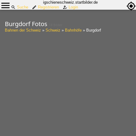
igschieneschweiz.startbilder.de
Suche
Registrieren
Login
Burgdorf Fotos
18 Bilder
Bahnen der Schweiz
»
Schweiz
»
Bahnhöfe
»
Burgdorf