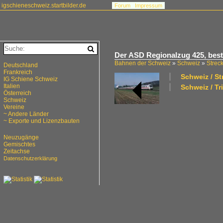
igschieneschweiz.startbilder.de
Forum
Impressum
Der ASD Regionalzug 425, best
Bahnen der Schweiz
»
Schweiz
»
Strec
Deutschland
Frankreich
Schweiz / S
IG Schiene Schweiz
Italien
Schweiz / T
Österreich
Schweiz
Vereine
~ Andere Länder
~ Exporte und Lizenzbauten
Neuzugänge
Gemischtes
Zeitachse
Datenschutzerklärung