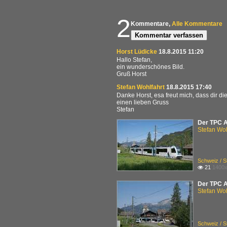
2
Kommentare,
Alle Kommentare
Kommentar verfassen
Horst Lüdicke
18.8.2015 11:20
Hallo Stefan,
ein wunderschönes Bild.
Gruß Horst
Stefan Wohlfahrt
18.8.2015 17:40
Danke Horst, esa freut mich, dass dir dies
einen lieben Gruss
Stefan
Der TPC AB
Stefan Woh
Schweiz / S
21
1400x

Der TPC AS
Stefan Woh
Schweiz / S