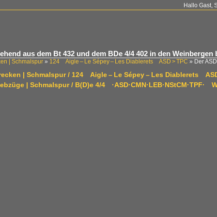
Hallo Gast, 
ehend aus dem Bt 432 und dem BDe 4/4 402 in den Weinbergen b
ken | Schmalspur
»
124 Aigle – Le Sépey – Les Diablerets ASD > TPC
»
Der ASD
trecken | Schmalspur / 124 Aigle – Le Sépey – Les Diablerets AS
riebzüge | Schmalspur / B(D)e 4/4 ·ASD·CMN·LEB·NStCM·TPF· W