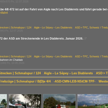
400x970 Px, 12.07.2026
e 4/8 472 ist auf der Fahrt von Aigle nach Les Diablerets und fährt gerade bei 
lfahrt
trecken | Schmalspur / 124 Aigle – Le Sépey – Les Diablerets ASD > TPC
,
Schweiz / Trie
943 Px, 12.07.2026
72 der ASD am Streckenende in Les Diablerets. Januar 2026.

trecken | Schmalspur / 124 Aigle – Le Sépey – Les Diablerets ASD > TPC
,
Schweiz / Trie
bahnen im Chablais
1069 Px, 10.05.2026
 Strecken | Schmalspur / 124 Aigle – Le Sépey – Les Diablerets ASD > 
/ Triebzüge | Schmalspur / B(D)e 4/4 ·ASD·CMN·LEB·NStCM·TPF· Wests