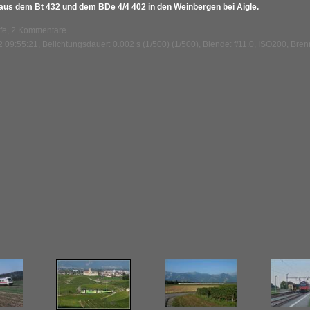
us dem Bt 432 und dem BDe 4/4 402 in den Weinbergen bei Aigle.
ufe, 2 Kommentare
 09:55:21, Belichtungsdauer: 0.002 s (1/500) (1/500), Blende: f/11.0, ISO200, Bren