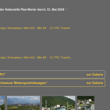
der Haltestelle Plan Morier durch. 31. Mai 2026

bzüge | Schmalspur / ABe 4/12 · ABe 4/8 ·CJ·TPC·TransN·
bzüge | Schmalspur / ABe 4/12 · ABe 4/8 ·CJ·TPC·TransN·
,
TPC"
zur Galerie
chweizer Meterspurtriebwagen"
zur Galerie