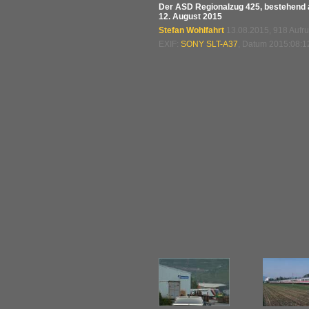
Der ASD Regionalzug 425, bestehend a
12. August 2015
Stefan Wohlfahrt
13.08.2015, 918 Aufr
EXIF:
SONY SLT-A37
, Datum 2015:08:12