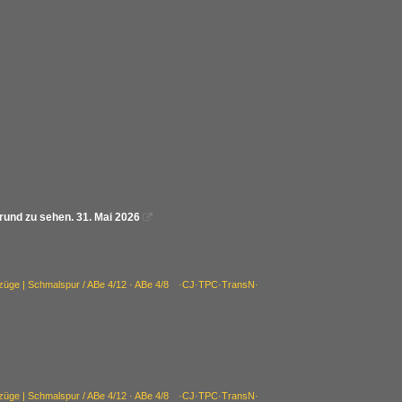
grund zu sehen. 31. Mai 2026

bzüge | Schmalspur / ABe 4/12 · ABe 4/8 ·CJ·TPC·TransN·
bzüge | Schmalspur / ABe 4/12 · ABe 4/8 ·CJ·TPC·TransN·