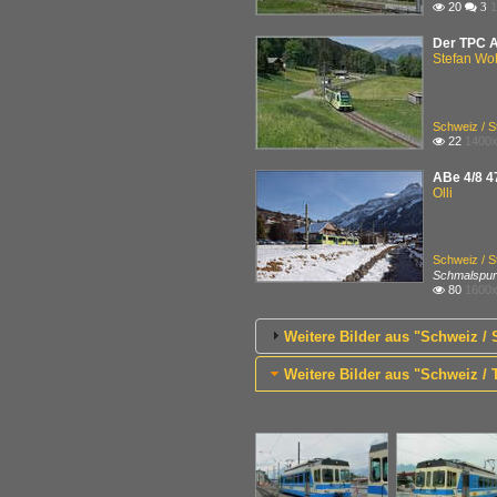
20
1

 3
Der TPC Ab
Stefan Woh
Schweiz / S
22
1400x

ABe 4/8 4
Olli
Schweiz / S
Schmalspur
80
1600x

Weitere Bilder aus "Schweiz /
Weitere Bilder aus "Schweiz 