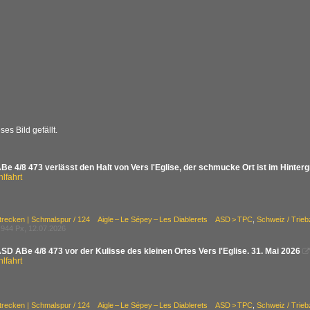
es Bild gefällt.
e 4/8 473 verlässt den Halt von Vers l'Eglise, der schmucke Ort ist im Hinter
lfahrt
trecken | Schmalspur / 124 Aigle – Le Sépey – Les Diablerets ASD > TPC
,
Schweiz / Trie
944 Px, 12.07.2026
D ABe 4/8 473 vor der Kulisse des kleinen Ortes Vers l'Eglise. 31. Mai 2026

lfahrt
trecken | Schmalspur / 124 Aigle – Le Sépey – Les Diablerets ASD > TPC
,
Schweiz / Trie