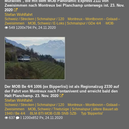
Murailles", die mit dem MOB Panoramic Express 2111 von
Zweisimmen nach Montreux bei Planchamp unterwegs ist. 23. Nov.
2020

Stefan Wohlfahrt
Schweiz / Strecken | Schmalspur / 120 Montreux – Montbovon – Gstaad –
Zweisimmen MOB
,
Schweiz / E-Loks | Schmalspur / GDe 4/4 ·MOB·
549 1200x794 Px, 24.11.2020

Der MOB Be 4/4 1006 (ex Bipperlisi) ist als Regionalzug 2330 auf
der Fahrt von Montreux nach Fontanivent und erreicht bald den
Halt Planchamp. 23. Nov. 2020

Stefan Wohlfahrt
Schweiz / Strecken | Schmalspur / 120 Montreux – Montbovon – Gstaad –
Zweisimmen MOB
,
Schweiz / Triebzüge | Schmalspur | ältere Bauart ab
1940 / Be 4/4 ·BLM·BTI·MOB·OJB·SNB·SZB· Typ 'Bipperlisi'
637
1200x852 Px, 24.11.2020

 1