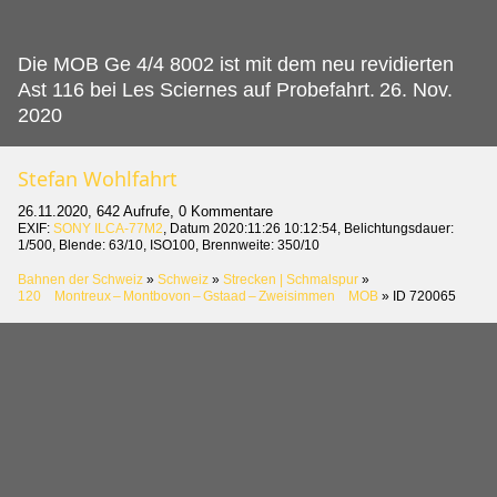
Die MOB Ge 4/4 8002 ist mit dem neu revidierten
Ast 116 bei Les Sciernes auf Probefahrt.
26. Nov.
2020
Stefan Wohlfahrt
26.11.2020, 642 Aufrufe, 0 Kommentare
EXIF:
SONY ILCA-77M2
, Datum 2020:11:26 10:12:54, Belichtungsdauer:
1/500, Blende: 63/10, ISO100, Brennweite: 350/10
Bahnen der Schweiz
»
Schweiz
»
Strecken | Schmalspur
»
120 Montreux – Montbovon – Gstaad – Zweisimmen MOB
»
ID 720065