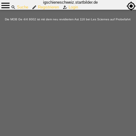
igschieneschweiz.startbilder.de
Suche
Registrieren
Login
Die MOB Ge 4/4 8002 ist mit dem neu revidierten Ast 116 bei Les Sciernes auf Probefahrt