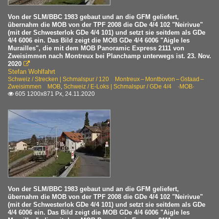
Von der SLM/BBC 1983 gebaut und an die GFM geliefert,
übernahm die MOB von der TPF 2008 die GDe 4/4 102 "Neirivue"
(mit der Schwesterlok GDe 4/4 101) und setzt sie seitdem als GDe
4/4 6006 ein. Das Bild zeigt die MOB GDe 4/4 6006 "Aigle les
Murailles", die mit dem MOB Panoramic Express 2111 von
Zweisimmen nach Montreux bei Planchamp unterwegs ist. 23. Nov.
2020

Stefan Wohlfahrt
Schweiz / Strecken | Schmalspur / 120 Montreux – Montbovon – Gstaad –
Zweisimmen MOB
,
Schweiz / E-Loks | Schmalspur / GDe 4/4 ·MOB·
605 1200x871 Px, 24.11.2020

Von der SLM/BBC 1983 gebaut und an die GFM geliefert,
übernahm die MOB von der TPF 2008 die GDe 4/4 102 "Neirivue"
(mit der Schwesterlok GDe 4/4 101) und setzt sie seitdem als GDe
4/4 6006 ein. Das Bild zeigt die MOB GDe 4/4 6006 "Aigle les