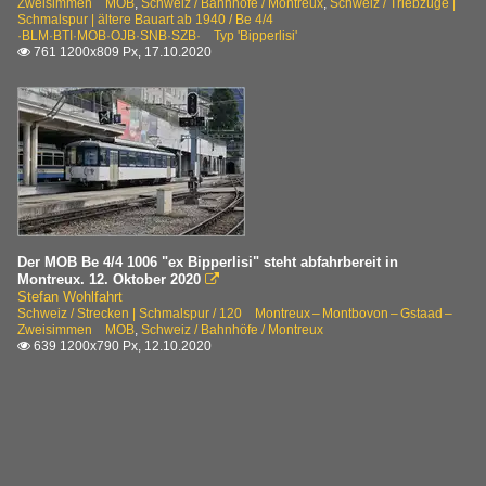
Zweisimmen MOB
,
Schweiz / Bahnhöfe / Montreux
,
Schweiz / Triebzüge |
Schmalspur | ältere Bauart ab 1940 / Be 4/4
·BLM·BTI·MOB·OJB·SNB·SZB· Typ 'Bipperlisi'
761 1200x809 Px, 17.10.2020

Der MOB Be 4/4 1006 "ex Bipperlisi" steht abfahrbereit in
Montreux. 12. Oktober 2020

Stefan Wohlfahrt
Schweiz / Strecken | Schmalspur / 120 Montreux – Montbovon – Gstaad –
Zweisimmen MOB
,
Schweiz / Bahnhöfe / Montreux
639 1200x790 Px, 12.10.2020
