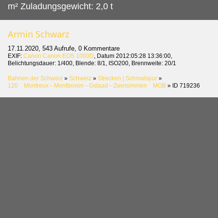
m² Zuladungsgewicht: 2,0 t
Armin Schwarz
17.11.2020, 543 Aufrufe, 0 Kommentare
EXIF:
Canon Canon EOS 1000D
, Datum 2012:05:28 13:36:00,
Belichtungsdauer: 1/400, Blende: 8/1, ISO200, Brennweite: 20/1
Bahnen der Schweiz
»
Schweiz
»
Strecken | Schmalspur
»
120 Montreux – Montbovon – Gstaad – Zweisimmen MOB
»
ID 719236