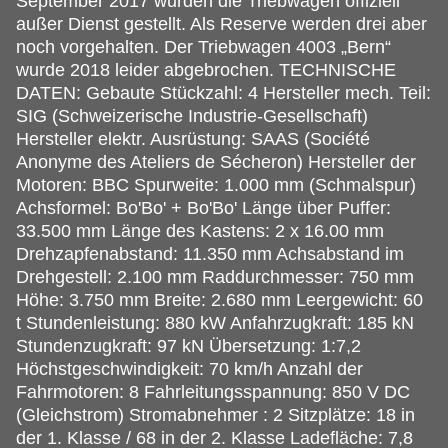
September 2017 wurden die Triebwagen offiziell
außer Dienst gestellt. Als Reserve werden drei aber
noch vorgehalten. Der Triebwagen 4003 „Bern“
wurde 2018 leider abgebrochen. TECHNISCHE
DATEN: Gebaute Stückzahl: 4 Hersteller mech. Teil:
SIG (Schweizerische Industrie-Gesellschaft)
Hersteller elektr. Ausrüstung: SAAS (Société
Anonyme des Ateliers de Sécheron) Hersteller der
Motoren: BBC Spurweite: 1.000 mm (Schmalspur)
Achsformel: Bo'Bo' + Bo'Bo' Länge über Puffer:
33.500 mm Länge des Kastens: 2 x 16.00 mm
Drehzapfenabstand: 11.350 mm Achsabstand im
Drehgestell: 2.100 mm Raddurchmesser: 750 mm
Höhe: 3.750 mm Breite: 2.680 mm Leergewicht: 60
t Stundenleistung: 880 kW Anfahrzugkraft: 185 kN
Stundenzugkraft: 97 kN Übersetzung: 1:7,2
Höchstgeschwindigkeit: 70 km/h Anzahl der
Fahrmotoren: 8 Fahrleitungsspannung: 850 V DC
(Gleichstrom) Stromabnehmer : 2 Sitzplätze: 18 in
der 1. Klasse / 68 in der 2. Klasse Ladefläche: 7,8