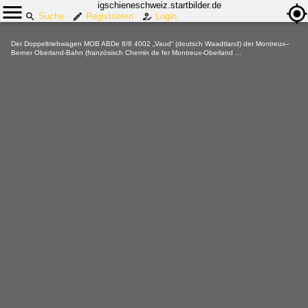
igschieneschweiz.startbilder.de
Suche
Registrieren
Login
Der Doppeltriebwagen MOB ABDe 8/8 4002 „Vaud“ (deutsch Waadtland) der Montreux–
Berner Oberland-Bahn (französisch Chemin de fer Montreux-Oberland ...