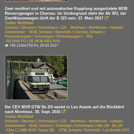
Zwei revidiert und mit automatischer Kupplung ausgerüstete MOB
Reisezugwagen in Chernex. Im Vordergrund steht der Ab 303, der
Zweitklassewagen dürft der B 323 sein. 27. Marz 2017

Stefan Wohlfahrt
Schweiz / Strecken | Schmalspur / 120 Montreux – Montbovon – Gstaad –
Zweisimmen MOB
,
Schweiz / Bahnhöfe / Chernex
,
Schweiz /
Personenwagen | Schmalspur / Einheitswagen I FFA
·AB·BAM·FO·LSE·MOB·RBS·RhB·
748 1200x759 Px, 29.03.2017

Der CEV MVR GTW Be 2/6 wartet in Les Avants auf die Rückfahrt
nach Montreux. 30. Sept. 2016

Stefan Wohlfahrt
Schweiz / Strecken | Schmalspur / 120 Montreux – Montbovon – Gstaad –
Zweisimmen MOB
,
Schweiz / Triebzüge | Schmalspur / ABe 2/6 · Be 2/6
·ASm·CJ·MIB·MVR·Travys·ZB· GTW
,
Schweiz / Bahnhöfe / Les Avants (970