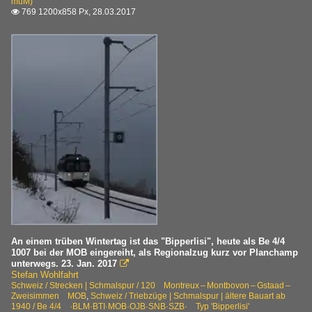
müM)
769 1200x858 Px, 28.03.2017

An einem trüben Wintertag ist das "Bipperlisi", heute als Be 4/4
1007 bei der MOB eingereiht, als Regionalzug kurz vor Planchamp
unterwegs. 23. Jan. 2017

Stefan Wohlfahrt
Schweiz / Strecken | Schmalspur / 120 Montreux – Montbovon – Gstaad –
Zweisimmen MOB
,
Schweiz / Triebzüge | Schmalspur | ältere Bauart ab
1940 / Be 4/4 ·BLM·BTI·MOB·OJB·SNB·SZB· Typ 'Bipperlisi'