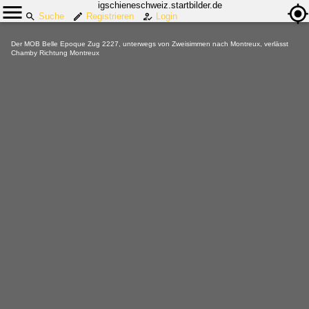
igschieneschweiz.startbilder.de
Suche
Registrieren
Login
Der MOB Belle Epoque Zug 2227, unterwegs von Zweisimmen nach Montreux, verlässt
Chamby Richtung Montreux