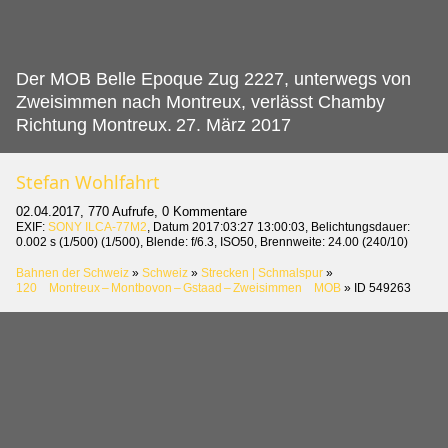
Der MOB Belle Epoque Zug 2227, unterwegs von
Zweisimmen nach Montreux, verlässt Chamby
Richtung Montreux.
27. März 2017
Stefan Wohlfahrt
02.04.2017, 770 Aufrufe, 0 Kommentare
EXIF:
SONY ILCA-77M2
, Datum 2017:03:27 13:00:03, Belichtungsdauer:
0.002 s (1/500) (1/500), Blende: f/6.3, ISO50, Brennweite: 24.00 (240/10)
Bahnen der Schweiz
»
Schweiz
»
Strecken | Schmalspur
»
120 Montreux – Montbovon – Gstaad – Zweisimmen MOB
»
ID 549263