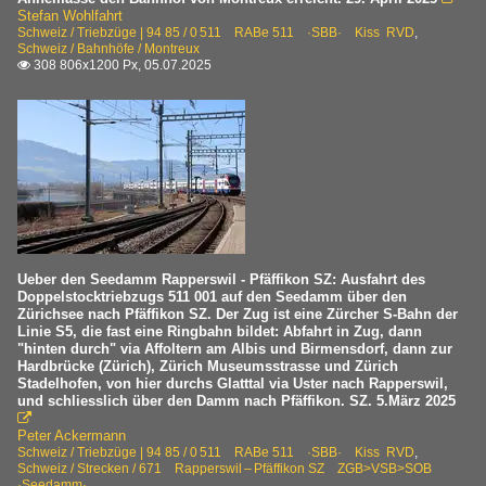
Stefan Wohlfahrt
Schweiz / Triebzüge | 94 85 / 0 511 RABe 511 ·SBB· Kiss RVD
,
Schweiz / Bahnhöfe / Montreux
308 806x1200 Px, 05.07.2025

Ueber den Seedamm Rapperswil - Pfäffikon SZ: Ausfahrt des
Doppelstocktriebzugs 511 001 auf den Seedamm über den
Zürichsee nach Pfäffikon SZ. Der Zug ist eine Zürcher S-Bahn der
Linie S5, die fast eine Ringbahn bildet: Abfahrt in Zug, dann
"hinten durch" via Affoltern am Albis und Birmensdorf, dann zur
Hardbrücke (Zürich), Zürich Museumsstrasse und Zürich
Stadelhofen, von hier durchs Glatttal via Uster nach Rapperswil,
und schliesslich über den Damm nach Pfäffikon. SZ. 5.März 2025

Peter Ackermann
Schweiz / Triebzüge | 94 85 / 0 511 RABe 511 ·SBB· Kiss RVD
,
Schweiz / Strecken / 671 Rapperswil – Pfäffikon SZ ZGB>VSB>SOB
·Seedamm·