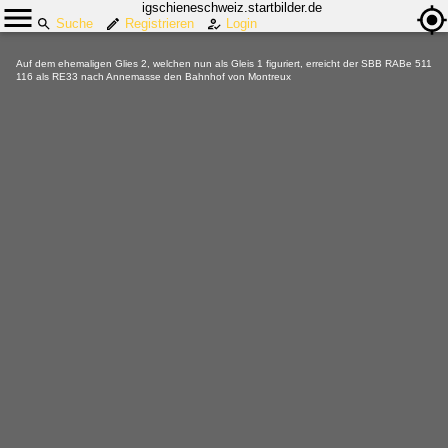
igschieneschweiz.startbilder.de
Suche
Registrieren
Login
Auf dem ehemaligen Glies 2, welchen nun als Gleis 1 figuriert, erreicht der SBB RABe 511
116 als RE33 nach Annemasse den Bahnhof von Montreux