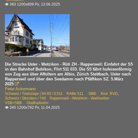
383 1200x809 Px, 13.06.2025

Die Strecke Uster - Wetzikon - Rüti ZH - Rapperswil: Einfahrt der S5
in den Bahnhof Bubikon, Flirt 511 033. Die S5 fährt hufeisenförmig
von Zug aus über Affoltern am Albis, Zürich Stettbach, Uster nach
Rapperswil und über den Seedamm nach Pfäffikon SZ. 5.März
2025

Peter Ackermann
Schweiz / Triebzüge | 94 85 / 0 511 RABe 511 ·SBB· Kiss RVD
,
Schweiz / Strecken / 740 Rapperswil – Wetzikon – Wallisellen
VSB>SBB ·Glatthalbahn·
340 1200x792 Px, 11.04.2025
