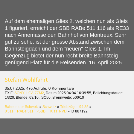
Auf dem ehemaligen Glies 2, welchen nun als Gleis
1 figuriert, erreicht der SBB RABe 511 116 als RE33
nach Annemasse den Bahnhof von Montreux.
Sehr
gut zu sehe, ist der grosse Abstand zwischen dem
Bahnsteigdach und dem "neuen" Gleis 1. Im
Gegenzug bietet der nun recht breite Bahnsteig
genügend Platz für die Reisenden. 16. April 2025
Stefan Wohlfahrt
05.07.2025, 476 Aufrufe, 0 Kommentare
EXIF:
SONY ILCA-77M2
, Datum 2025:04:04 16:39:55, Belichtungsdauer:
1/320, Blende: 63/10, ISO50, Brennweite: 500/10
Bahnen der Schweiz
»
Schweiz
»
Triebzüge | 94 85
»
0 511 RABe 511 ·SBB· Kiss RVD
»
ID 887192