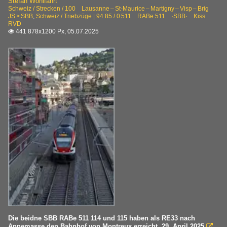
Stefan Wohlfahrt
Schweiz / Strecken / 100 Lausanne – St-Maurice – Martigny – Visp – Brig
JS > SBB
,
Schweiz / Triebzüge | 94 85 / 0 511 RABe 511 ·SBB· Kiss
RVD
441 878x1200 Px, 05.07.2025

Die beidne SBB RABe 511 114 und 115 haben als RE33 nach
Annemasse den Bahnhof von Montreux erreicht. 29. April 2025
