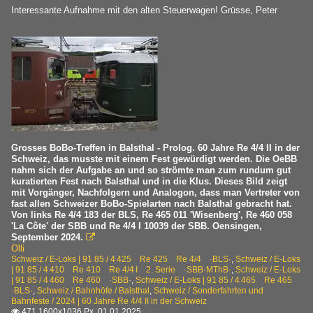
Interessante Aufnahme mit den alten Steuerwagen! Grüsse, Peter
Grosses BoBo-Treffen in Balsthal - Prolog. 60 Jahre Re 4/4 II in der
Schweiz, das musste mit einem Fest gewürdigt werden. Die OeBB
nahm sich der Aufgabe an und so strömte man zum rundum gut
kuratierten Fest nach Balsthal und in die Klus. Dieses Bild zeigt
mit Vorgänger, Nachfolgern und Analogon, dass man Vertreter von
fast allen Schweizer BoBo-Spielarten nach Balsthal gebracht hat.
Von links Re 4/4 183 der BLS, Re 465 011 'Wisenberg', Re 460 058
'La Côte' der SBB und Re 4/4 I 10039 der SBB. Oensingen,
September 2024.

Olli
Schweiz / E-Loks | 91 85 / 4 425 Re 425 Re 4/4 ·BLS·
,
Schweiz / E-Loks
| 91 85 / 4 410 Re 410 Re 4/4 I 2. Serie ·SBB·MThB·
,
Schweiz / E-Loks
| 91 85 / 4 460 Re 460 ·SBB·
,
Schweiz / E-Loks | 91 85 / 4 465 Re 465
·BLS·
,
Schweiz / Bahnhöfe / Balsthal
,
Schweiz / Sonderfahrten und
Bahnfeste / 2024 | 60 Jahre Re 4/4 II in der Schweiz
471 1600x1036 Px, 01.01.2025
