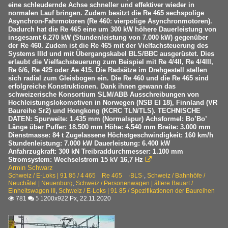
eine schleudernde Achse schneller und effektiver wieder in
normalen Lauf bringen. Zudem besitzt die Re 465 sechspolige
Asynchron-Fahrmotoren (Re 460: vierpolige Asynchronmotoren).
Dadurch hat die Re 465 eine um 300 kW höhere Dauerleistung von
insgesamt 6.270 kW (Stundenleistung von 7.000 kW) gegenüber
der Re 460. Zudem ist die Re 465 mit der Vielfachsteuerung des
Systems IIId und mit Übergangskabel BLS/BBC ausgerüstet. Dies
erlaubt die Vielfachsteuerung zum Beispiel mit Re 4/4II, Re 4/4III,
Re 6/6, Re 425 oder Ae 415. Die Radsätze im Drehgestell stellen
sich radial zum Gleisbogen ein. Die Re 460 und die Re 465 sind
erfolgreiche Konstruktionen. Dank ihnen gewann das
schweizerische Konsortium SLM/ABB Ausschreibungen von
Hochleistungslokomotiven in Norwegen (NSB El 18), Finnland (VR
Baureihe Sr2) und Hongkong (KCRC TLN/TLS). TECHNISCHE
DATEN: Spurweite: 1.435 mm (Normalspur) Achsformel: Bo’Bo’
Länge über Puffer: 18.500 mm Höhe: 4.540 mm Breite: 3.000 mm
Dienstmasse: 84 t Zugelassene Höchstgeschwindigkeit: 160 km/h
Stundenleistung: 7.000 kW Dauerleistung: 6.400 kW
Anfahrzugkraft: 300 kN Treibraddurchmesser: 1.100 mm
Stromsystem: Wechselstrom 15 kV 16,7 Hz

Armin Schwarz
Schweiz / E-Loks | 91 85 / 4 465 Re 465 ·BLS·
,
Schweiz / Bahnhöfe /
Neuchâtel | Neuenburg
,
Schweiz / Personenwagen | ältere Bauart /
Einheitswagen III
,
Schweiz / E-Loks | 91 85 / Spezifikationen der Baureihen
781
1200x922 Px, 22.11.2020

 5