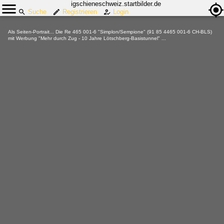
igschieneschweiz.startbilder.de
Suche
Registrieren
Login
Als Seiten-Portrait... Die Re 465 001-6 "Simplon/Sempione" (91 85 4465 001-6 CH-BLS)
mit Werbung "Mehr durch Zug - 10 Jahre Lötschberg-Basistunnel" ...