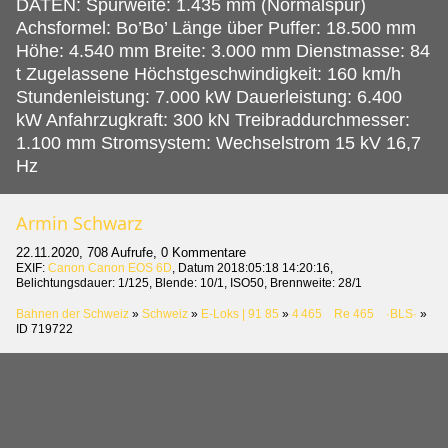
DATEN: Spurweite: 1.435 mm (Normalspur)
Achsformel: Bo’Bo’ Länge über Puffer: 18.500 mm
Höhe: 4.540 mm Breite: 3.000 mm Dienstmasse: 84
t Zugelassene Höchstgeschwindigkeit: 160 km/h
Stundenleistung: 7.000 kW Dauerleistung: 6.400
kW Anfahrzugkraft: 300 kN Treibraddurchmesser:
1.100 mm Stromsystem: Wechselstrom 15 kV 16,7
Hz
Armin Schwarz
22.11.2020, 708 Aufrufe, 0 Kommentare
EXIF:
Canon Canon EOS 6D
, Datum 2018:05:18 14:20:16,
Belichtungsdauer: 1/125, Blende: 10/1, ISO50, Brennweite: 28/1
Bahnen der Schweiz
»
Schweiz
»
E-Loks | 91 85
»
4 465 Re 465 ·BLS·
»
ID 719722