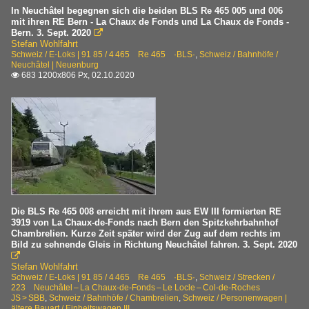
In Neuchâtel begegnen sich die beiden BLS Re 465 005 und 006
mit ihren RE Bern - La Chaux de Fonds und La Chaux de Fonds -
Bern. 3. Sept. 2020

Stefan Wohlfahrt
Schweiz / E-Loks | 91 85 / 4 465 Re 465 ·BLS·
,
Schweiz / Bahnhöfe /
Neuchâtel | Neuenburg
683 1200x806 Px, 02.10.2020

Die BLS Re 465 008 erreicht mit ihrem aus EW III formierten RE
3919 von La Chaux-de-Fonds nach Bern den Spitzkehrbahnhof
Chambrelien. Kurze Zeit später wird der Zug auf dem rechts im
Bild zu sehnende Gleis in Richtung Neuchâtel fahren. 3. Sept. 2020

Stefan Wohlfahrt
Schweiz / E-Loks | 91 85 / 4 465 Re 465 ·BLS·
,
Schweiz / Strecken /
223 Neuchâtel – La Chaux-de-Fonds – Le Locle – Col-de-Roches
JS > SBB
,
Schweiz / Bahnhöfe / Chambrelien
,
Schweiz / Personenwagen |
ältere Bauart / Einheitswagen III