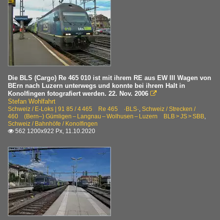
Die BLS (Cargo) Re 465 010 ist mit ihrem RE aus EW III Wagen von
BErn nach Luzern unterwegs und konnte bei ihrem Halt in
Konolfingen fotografiert werden. 22. Nov. 2006

Stefan Wohlfahrt
Schweiz / E-Loks | 91 85 / 4 465 Re 465 ·BLS·
,
Schweiz / Strecken /
460 (Bern–) Gümligen – Langnau – Wolhusen – Luzern BLB > JS > SBB
,
Schweiz / Bahnhöfe / Konolfingen
562 1200x922 Px, 11.10.2020
