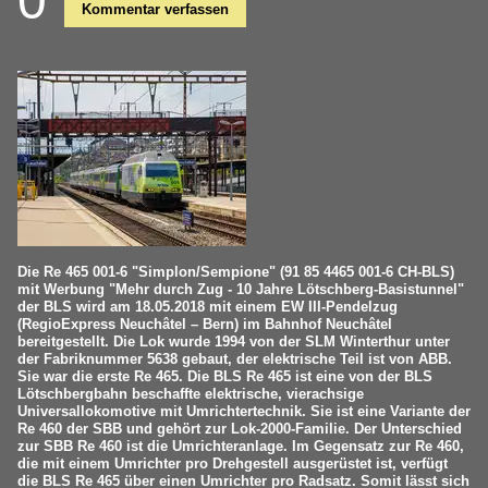
0
Kommentar verfassen
Die Re 465 001-6 "Simplon/Sempione" (91 85 4465 001-6 CH-BLS)
mit Werbung "Mehr durch Zug - 10 Jahre Lötschberg-Basistunnel"
der BLS wird am 18.05.2018 mit einem EW III-Pendelzug
(RegioExpress Neuchâtel – Bern) im Bahnhof Neuchâtel
bereitgestellt. Die Lok wurde 1994 von der SLM Winterthur unter
der Fabriknummer 5638 gebaut, der elektrische Teil ist von ABB.
Sie war die erste Re 465. Die BLS Re 465 ist eine von der BLS
Lötschbergbahn beschaffte elektrische, vierachsige
Universallokomotive mit Umrichtertechnik. Sie ist eine Variante der
Re 460 der SBB und gehört zur Lok-2000-Familie. Der Unterschied
zur SBB Re 460 ist die Umrichteranlage. Im Gegensatz zur Re 460,
die mit einem Umrichter pro Drehgestell ausgerüstet ist, verfügt
die BLS Re 465 über einen Umrichter pro Radsatz. Somit lässt sich