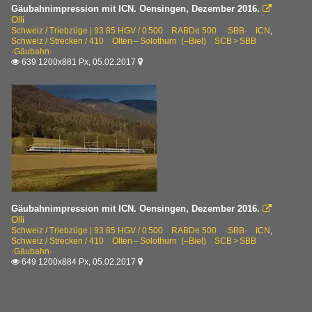
Gäubahnimpression mit ICN. Oensingen, Dezember 2016.

Olli
Schweiz / Triebzüge | 93 85 HGV / 0 500 RABDe 500 ·SBB· ICN
,
Schweiz / Strecken / 410 Olten – Solothurn (–Biel) SCB > SBB
·Gäubahn·
639 1200x881 Px, 05.02.2017


Gäubahnimpression mit ICN. Oensingen, Dezember 2016.

Olli
Schweiz / Triebzüge | 93 85 HGV / 0 500 RABDe 500 ·SBB· ICN
,
Schweiz / Strecken / 410 Olten – Solothurn (–Biel) SCB > SBB
·Gäubahn·
649 1200x884 Px, 05.02.2017

