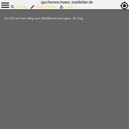
igschieneschweiz.startbilder.de
Suche
Registrieren
Login
Ein ICN auf dem Weg nach Biel/Bienne bei Ligerz. 18. Aug