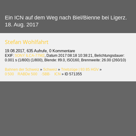
Ein ICN auf dem Weg nach Biel/Bienne bei Ligerz.
18. Aug. 2017
Stefan Wohlfahrt
19.08.2017, 635 Aufrufe, 0 Kommentare
EXIF:
SONY ILCA-77M2
, Datum 2017:08:18 10:38:21, Belichtungsdauer:
0.001 s (1/800) (1/800), Blende: f/9.0, ISO160, Brennweite: 26.00 (260/10)
Bahnen der Schweiz
»
Schweiz
»
Triebzüge | 93 85 HGV
»
0 500 RABDe 500 ·SBB· ICN
»
ID 571355