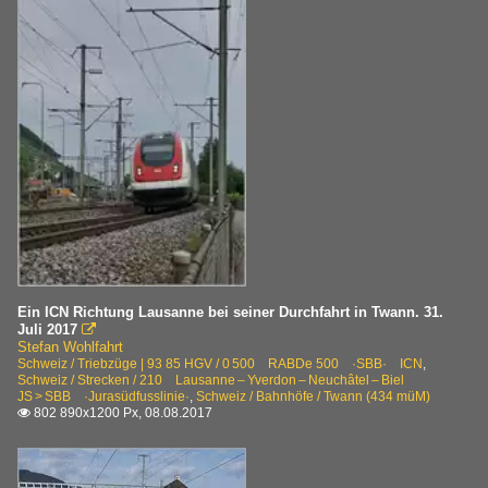
Ein ICN Richtung Lausanne bei seiner Durchfahrt in Twann. 31.
Juli 2017

Stefan Wohlfahrt
Schweiz / Triebzüge | 93 85 HGV / 0 500 RABDe 500 ·SBB· ICN
,
Schweiz / Strecken / 210 Lausanne – Yverdon – Neuchâtel – Biel
JS > SBB ·Jurasüdfusslinie·
,
Schweiz / Bahnhöfe / Twann (434 müM)
802 890x1200 Px, 08.08.2017
