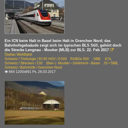
Ein ICN beim Halt in Basel beim Halt in Grenchen Nord; das
Bahnhofsgebaäude zeigt sich im typischen BLS Still, gehört doch
die Strecke Lengnau - Moutier (MLB) zur BLS. 22. Feb 2017

Stefan Wohlfahrt
Schweiz / Triebzüge | 93 85 HGV / 0 500 RABDe 500 ·SBB· ICN
,
Schweiz / Strecken / 230 (Biel–) Moutier – Delémont – Basel JS > SBB
,
Schweiz / Bahnhöfe / Grenchen Nord
664 1200x891 Px, 26.03.2017
