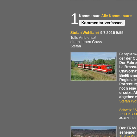
1
Kommentar,
Alle Kommentare
Kommentar verfassen
Stefan Wohlfahrt
9.7.2016 9:55
Tolle Ambiente!
einen lieben Gruss
Stefan
Fahrplanw
der der C
Der Fahrp
Le Brassu
Chavornay
Biel/Bien
Regionalzü
Porrentury
noch eine 
ersetzt. A
abgeben w
Stefan Woh
Schweiz / 
·CJ·OeBB·
409
1400

Der TRAVY
sehenden 
Stefan Woh