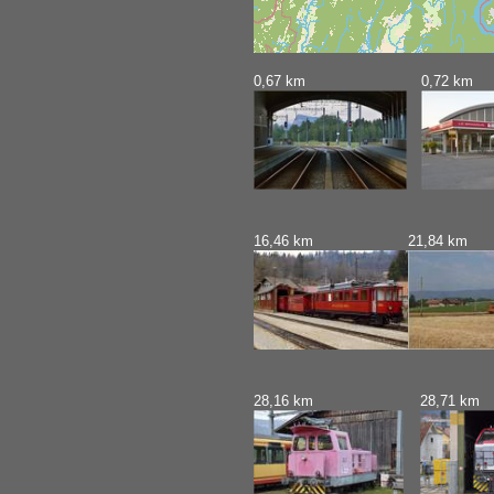
0,67 km
0,72 km
16,46 km
21,84 km
28,16 km
28,71 km