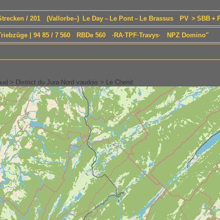
 Strecken / 201 (Vallorbe–) Le Day – Le Pont – Le Brassus PV > SBB +
/ Triebzüge | 94 85 / 7 560 RBDe 560 ·RA·TPF·Travys· NPZ Domino"
d > District du Jura-Nord vaudois > Le Chenit