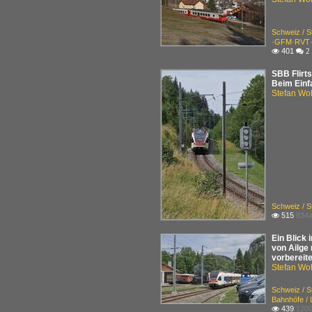
Schweiz / 
·GFM·RVT·T
401

 2
SBB Flirt
Beim Einf
Stefan Woh
Schweiz / 
515
834x

Ein Blick
von Ailge 
vorbereite
Stefan Woh
Schweiz / 
Bahnhöfe /
439
1200
