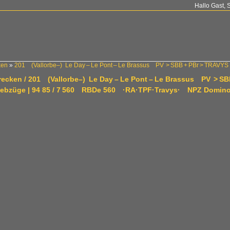
Hallo Gast, 
ken
»
201 (Vallorbe–) Le Day – Le Pont – Le Brassus PV > SBB + PBr > TRAVYS
trecken / 201 (Vallorbe–) Le Day – Le Pont – Le Brassus PV > SB
riebzüge | 94 85 / 7 560 RBDe 560 ·RA·TPF·Travys· NPZ Domin