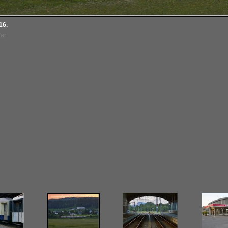
16.
tar