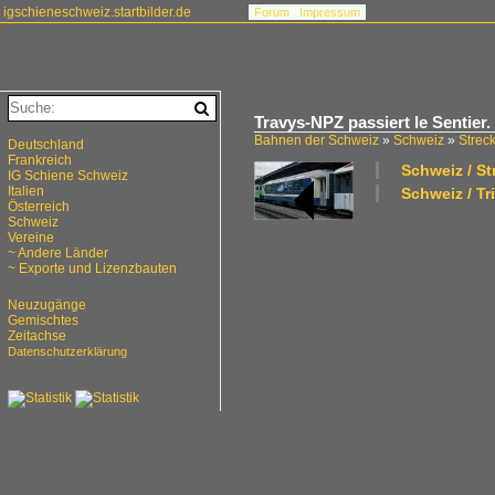
igschieneschweiz.startbilder.de
Forum
Impressum
Travys-NPZ passiert le Sentier.
Bahnen der Schweiz
»
Schweiz
»
Strec
Deutschland
Frankreich
Schweiz / S
IG Schiene Schweiz
Italien
Schweiz / T
Österreich
Schweiz
Vereine
~ Andere Länder
~ Exporte und Lizenzbauten
Neuzugänge
Gemischtes
Zeitachse
Datenschutzerklärung