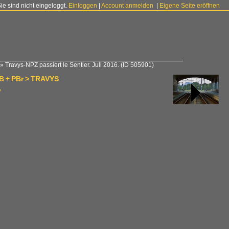
Sie sind nicht eingeloggt.
Einloggen
|
Account anmelden
|
Eigene Seite eröffnen
»
Travys-NPZ passiert le Sentier. Juli 2016.
(ID 505901)
B + PBr > TRAVYS
o