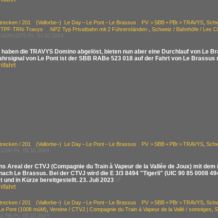
Strecken / 201 (Vallorbe–) Le Day – Le Pont – Le Brassus PV > SBB + PBr > TRAVYS
,
Schw
PF·TRN·Travys· NPZ Typ Privatbahn mit 2 Führerständen·
,
Schweiz / Bahnhöfe / Les 
1600x1075 Px, 07.10.2024
s haben die TRAVYS Domino abgelöst, bieten nun aber eine Durchlauf von Le Bra
ahrsignal von Le Pont ist der SBB RABe 523 018 auf der Fahrt von Le Brassus n
lfahrt
Strecken / 201 (Vallorbe–) Le Day – Le Pont – Le Brassus PV > SBB + PBr > TRAVYS
,
Schw
1200 Px, 05.10.2024
 ins Areal der CTVJ (Compagnie du Train à Vapeur de la Vallée de Joux) mit 
nach Le Brassus. Bei der CTVJ wird die E 3/3 8494 "Tigerli" (UIC 90 85 0008 4
t und in Kürze bereitgestellt. 23. Juli 2023

lfahrt
Strecken / 201 (Vallorbe–) Le Day – Le Pont – Le Brassus PV > SBB + PBr > TRAVYS
,
Schw
 Le Pont (1008 müM)
,
Vereine / CTVJ | Compagnie du Train à Vapeur de la Vallé / sonstiges
,
S
x796 Px, 05.10.2024