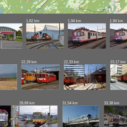
1,82 km
1,94 km
1,94 km
22,29 km
22,33 km
23,17 km
29,89 km
31,54 km
33,38 km