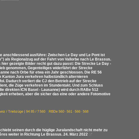
e anschliessend ausführe: Zwischen Le Day und Le Pont ist
 als Regionalzug auf der Fahrt von Vallorbe nach Le Brassus.
ier gezeigte Bilder recht gut dazu passt: Die Strecke Le Day -
ieb genommen, Gegenteiliges widerfährt der Strecke
sanne nach Orbe für etwa ein Jahr geschlossen. Die RE 56
m Kanton Jura verkehren halbstündlich alternieren
ol. Dadurch verliert die CJ den Betrieb auf der Strecke
edient, die Züge verkehren im Stundentakt. Und zum Schluss
 die direkten ICN Basel - Lausanne) wird durch RABe 512
igkeit erheben, aber die sicher das eine oder andere Fotomotive
eiz / Triebzüge | 94 85 / 7 560 RBDe 560 · 561 · 566 · 568
hiebt seinen durch die hüglige Juralandschaft nicht mehr zu
res weiter in Richtung Le Brassus. 24. März 2022
