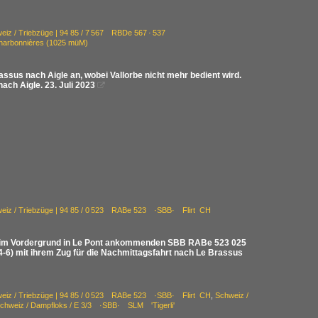
eiz / Triebzüge | 94 85 / 7 567 RBDe 567 · 537
Charbonnières (1025 müM)
ssus nach Aigle an, wobei Vallorbe nicht mehr bedient wird.
ach Aigle. 23. Juli 2023

eiz / Triebzüge | 94 85 / 0 523 RABe 523 ·SBB· Flirt CH
dem im Vordergrund in Le Pont ankommenden SBB RABe 523 025
94-6) mit ihrem Zug für die Nachmittagsfahrt nach Le Brassus
eiz / Triebzüge | 94 85 / 0 523 RABe 523 ·SBB· Flirt CH
,
Schweiz /
chweiz / Dampfloks / E 3/3 ·SBB· SLM 'Tigerli'