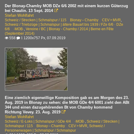
Der Blonay-Chamby MOB DZe 6/6 2002 mit einem kurzen Güterzug
bei Chaulin. 13 Sept. 2014

Stefan Wohlfahrt
Schweiz / Strecken | Schmalspur / 115 Blonay – Chamby CEV > MVR
,
Schweiz / Triebzüge | Schmalspur | ältere Bauart bis 1939 / FZe 6/6 · DZe
6/6 ·MOB·
,
Vereine / BC | Blonay - Chamby / 2014 | Berne en Fête
(September 2014)
558
1200x757 Px, 07.09.2019

 1
Eine ziemlich eigenwillige Komposition gab es am Morgen des 23.
Aug. 2019 in Blonay zu sehen: die MOB GDe 4/4 6001 zieht den ABt
344 und einen dazugehörenden Bt von Chamby kommend
Richtung Vevey. 23. Aug. 2019

Stefan Wohlfahrt
Schweiz / E-Loks | Schmalspur / GDe 4/4 ·MOB·
,
Schweiz / Strecken |
Schmalspur / 115 Blonay – Chamby CEV > MVR
,
Schweiz /
Personenwagen | Schmalspur / Schmalspur