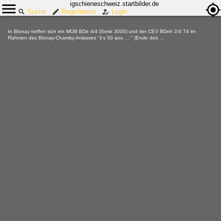
igschieneschweiz.startbilder.de
Suche
Registrieren
Login
In Blonay treffen sich ein MOB BDe 4/4 (Serie 3000) und der CEV BDeh 2/4 74 im
Rahmen des Blonay-Chamby Anlasses "il y 50 ans … " (Ende des ...