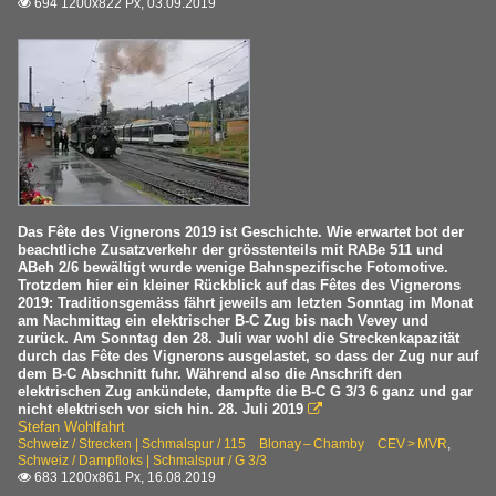
694 1200x822 Px, 03.09.2019

Das Fête des Vignerons 2019 ist Geschichte. Wie erwartet bot der
beachtliche Zusatzverkehr der grösstenteils mit RABe 511 und
ABeh 2/6 bewältigt wurde wenige Bahnspezifische Fotomotive.
Trotzdem hier ein kleiner Rückblick auf das Fêtes des Vignerons
2019: Traditionsgemäss fährt jeweils am letzten Sonntag im Monat
am Nachmittag ein elektrischer B-C Zug bis nach Vevey und
zurück. Am Sonntag den 28. Juli war wohl die Streckenkapazität
durch das Fête des Vignerons ausgelastet, so dass der Zug nur auf
dem B-C Abschnitt fuhr. Während also die Anschrift den
elektrischen Zug ankündete, dampfte die B-C G 3/3 6 ganz und gar
nicht elektrisch vor sich hin. 28. Juli 2019

Stefan Wohlfahrt
Schweiz / Strecken | Schmalspur / 115 Blonay – Chamby CEV > MVR
,
Schweiz / Dampfloks | Schmalspur / G 3/3
683 1200x861 Px, 16.08.2019
