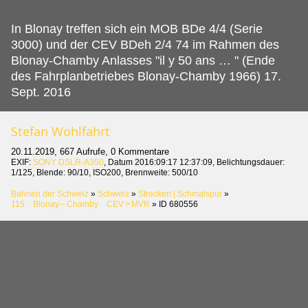
In Blonay treffen sich ein MOB BDe 4/4 (Serie
3000) und der CEV BDeh 2/4 74 im Rahmen des
Blonay-Chamby Anlasses "il y 50 ans … " (Ende
des Fahrplanbetriebes Blonay-Chamby 1966) 17.
Sept. 2016
Stefan Wohlfahrt
20.11.2019, 667 Aufrufe, 0 Kommentare
EXIF:
SONY DSLR-A350
, Datum 2016:09:17 12:37:09, Belichtungsdauer:
1/125, Blende: 90/10, ISO200, Brennweite: 500/10
Bahnen der Schweiz
»
Schweiz
»
Strecken | Schmalspur
»
115 Blonay – Chamby CEV > MVR
»
ID 680556