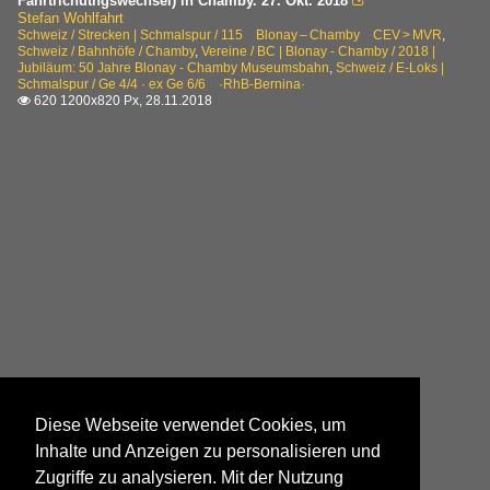
Fahrtrichutngswechsel) in Chamby. 27. Okt. 2018

Stefan Wohlfahrt
Schweiz / Strecken | Schmalspur / 115 Blonay – Chamby CEV > MVR
,
Schweiz / Bahnhöfe / Chamby
,
Vereine / BC | Blonay - Chamby / 2018 |
Jubiläum: 50 Jahre Blonay - Chamby Museumsbahn
,
Schweiz / E-Loks |
Schmalspur / Ge 4/4 · ex Ge 6/6 ·RhB-Bernina·
620 1200x820 Px, 28.11.2018

Diese Webseite verwendet Cookies, um
Inhalte und Anzeigen zu personalisieren und
Zugriffe zu analysieren. Mit der Nutzung