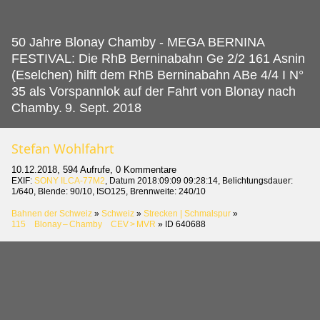
50 Jahre Blonay Chamby - MEGA BERNINA
FESTIVAL: Die RhB Berninabahn Ge 2/2 161 Asnin
(Eselchen) hilft dem RhB Berninabahn ABe 4/4 I N°
35 als Vorspannlok auf der Fahrt von Blonay nach
Chamby.
9. Sept. 2018
Stefan Wohlfahrt
10.12.2018, 594 Aufrufe, 0 Kommentare
EXIF:
SONY ILCA-77M2
, Datum 2018:09:09 09:28:14, Belichtungsdauer:
1/640, Blende: 90/10, ISO125, Brennweite: 240/10
Bahnen der Schweiz
»
Schweiz
»
Strecken | Schmalspur
»
115 Blonay – Chamby CEV > MVR
»
ID 640688