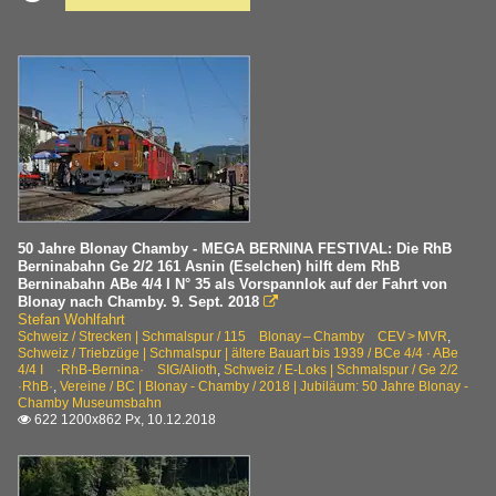
50 Jahre Blonay Chamby - MEGA BERNINA FESTIVAL: Die RhB
Berninabahn Ge 2/2 161 Asnin (Eselchen) hilft dem RhB
Berninabahn ABe 4/4 I N° 35 als Vorspannlok auf der Fahrt von
Blonay nach Chamby. 9. Sept. 2018

Stefan Wohlfahrt
Schweiz / Strecken | Schmalspur / 115 Blonay – Chamby CEV > MVR
,
Schweiz / Triebzüge | Schmalspur | ältere Bauart bis 1939 / BCe 4/4 · ABe
4/4 I ·RhB-Bernina· SIG/Alioth
,
Schweiz / E-Loks | Schmalspur / Ge 2/2
·RhB·
,
Vereine / BC | Blonay - Chamby / 2018 | Jubiläum: 50 Jahre Blonay -
Chamby Museumsbahn
622 1200x862 Px, 10.12.2018
