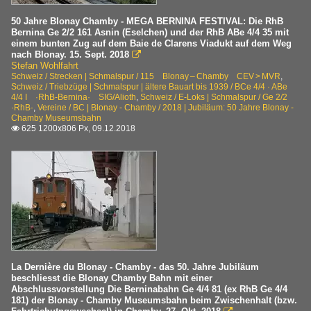
50 Jahre Blonay Chamby - MEGA BERNINA FESTIVAL: Die RhB
Bernina Ge 2/2 161 Asnin (Eselchen) und der RhB ABe 4/4 35 mit
einem bunten Zug auf dem Baie de Clarens Viadukt auf dem Weg
nach Blonay. 15. Sept. 2018

Stefan Wohlfahrt
Schweiz / Strecken | Schmalspur / 115 Blonay – Chamby CEV > MVR
,
Schweiz / Triebzüge | Schmalspur | ältere Bauart bis 1939 / BCe 4/4 · ABe
4/4 I ·RhB-Bernina· SIG/Alioth
,
Schweiz / E-Loks | Schmalspur / Ge 2/2
·RhB·
,
Vereine / BC | Blonay - Chamby / 2018 | Jubiläum: 50 Jahre Blonay -
Chamby Museumsbahn
625 1200x806 Px, 09.12.2018

La Dernière du Blonay - Chamby - das 50. Jahre Jubiläum
beschliesst die Blonay Chamby Bahn mit einer
Abschlussvorstellung Die Berninabahn Ge 4/4 81 (ex RhB Ge 4/4
181) der Blonay - Chamby Museumsbahn beim Zwischenhalt (bzw.