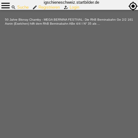
igschieneschweiz.startbilder.de
Suche
Registrieren
Login
50 Jahre Blonay Chamby - MEGA BERNINA FESTIVAL: Die RhB Berninabahn Ge 2/2 161
Asnin (Eselchen) hilft dem RhB Berninabahn ABe 4/4 I N° 35 als ...