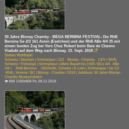
50 Jahre Blonay Chamby - MEGA BERNINA FESTIVAL: Die RhB
Bernina Ge 2/2 161 Asnin (Eselchen) und der RhB ABe 4/4 35 mit
einem bunten Zug bei Vers Chez Robert beim Baie de Clarens
Viadukt auf dem Weg nach Blonay. 15. Sept. 2018

Stefan Wohlfahrt
Schweiz / Strecken | Schmalspur / 115 Blonay – Chamby CEV > MVR
,
Schweiz / Triebzüge | Schmalspur | ältere Bauart bis 1939 / BCe 4/4 · ABe
4/4 I ·RhB-Bernina· SIG/Alioth
,
Schweiz / E-Loks | Schmalspur / Ge 2/2
·RhB·
,
Vereine / BC | Blonay - Chamby / 2018 | Jubiläum: 50 Jahre Blonay -
Chamby Museumsbahn
666 1200x806 Px, 09.12.2018
