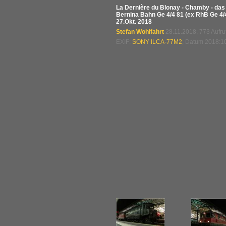
La Dernière du Blonay - Chamby - das
Bernina Bahn Ge 4/4 81 (ex RhB Ge 4/4 
27.Okt. 2018
Stefan Wohlfahrt
28.11.2018, 773 Aufr
EXIF:
SONY ILCA-77M2
, Datum 2018:10