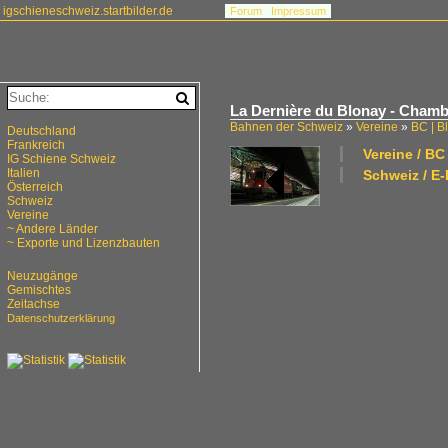
igschieneschweiz.startbilder.de
Forum
Impressum
La Dernière du Blonay - Chamby
Bahnen der Schweiz
»
Vereine
»
BC | B
Deutschland
Frankreich
Vereine / B
IG Schiene Schweiz
Italien
Schweiz / E-
Österreich
Schweiz
Vereine
~ Andere Länder
~ Exporte und Lizenzbauten
Neuzugänge
Gemischtes
Zeitachse
Datenschutzerklärung