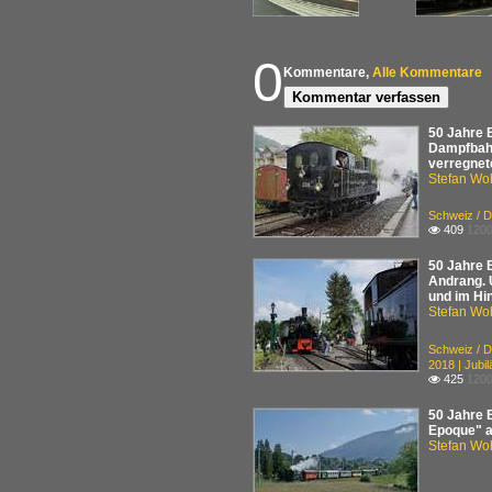
0
Kommentare,
Alle Kommentare
Kommentar verfassen
50 Jahre 
Dampfbahn
verregnet
Stefan Woh
Schweiz / D
409
1200

50 Jahre 
Andrang. U
und im Hin
Stefan Woh
Schweiz / D
2018 | Jub
425
1200

50 Jahre 
Epoque" a
Stefan Woh