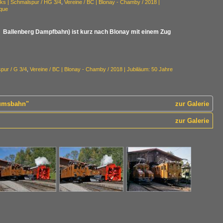
ks | Schmalspur / HG 3/4
,
Vereine / BC | Blonay - Chamby / 2018 |
oque
 Ballenberg Dampfbahn) ist kurz nach Blonay mit einem Zug
pur / G 3/4
,
Vereine / BC | Blonay - Chamby / 2018 | Jubiläum: 50 Jahre
eumsbahn"
zur Galerie
zur Galerie