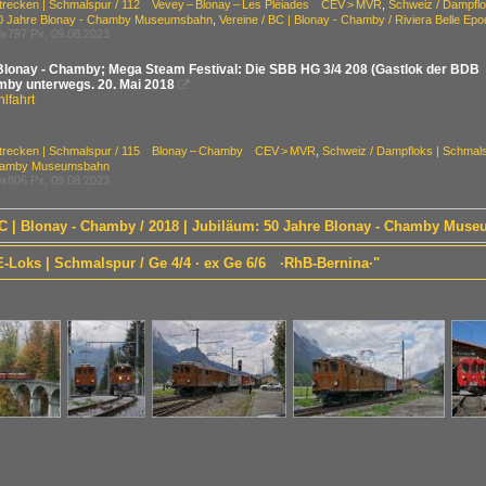
Strecken | Schmalspur / 112 Vevey – Blonay – Les Pléiades CEV > MVR
,
Schweiz / Dampflo
50 Jahre Blonay - Chamby Museumsbahn
,
Vereine / BC | Blonay - Chamby / Riviera Belle Ep
x797 Px, 09.08.2023
Blonay - Chamby; Mega Steam Festival: Die SBB HG 3/4 208 (Gastlok der BDB
by unterwegs. 20. Mai 2018

lfahrt
Strecken | Schmalspur / 115 Blonay – Chamby CEV > MVR
,
Schweiz / Dampfloks | Schmals
Chamby Museumsbahn
x806 Px, 09.08.2023
 BC | Blonay - Chamby / 2018 | Jubiläum: 50 Jahre Blonay - Chamby Mus
E-Loks | Schmalspur / Ge 4/4 · ex Ge 6/6 ·RhB-Bernina·"