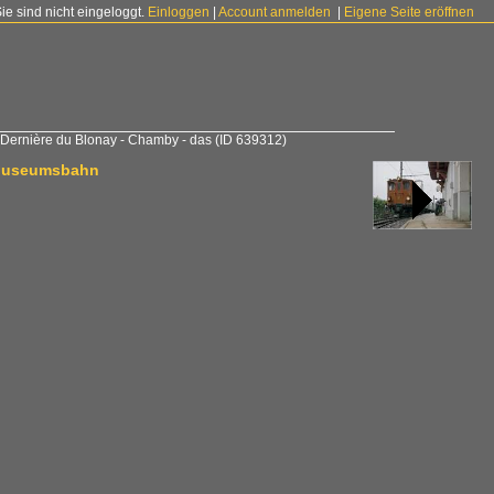
Sie sind nicht eingeloggt.
Einloggen
|
Account anmelden
|
Eigene Seite eröffnen
 Dernière du Blonay - Chamby - das
(ID 639312)
y Museumsbahn