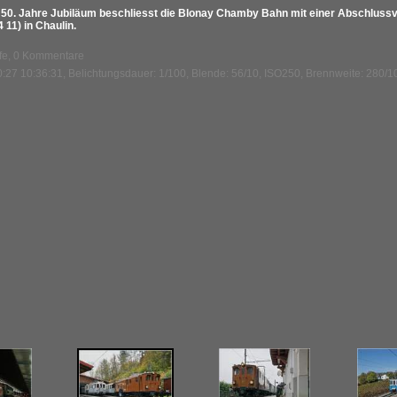
 50. Jahre Jubiläum beschliesst die Blonay Chamby Bahn mit einer Abschlussv
11) in Chaulin.
ufe, 0 Kommentare
:27 10:36:31, Belichtungsdauer: 1/100, Blende: 56/10, ISO250, Brennweite: 280/1