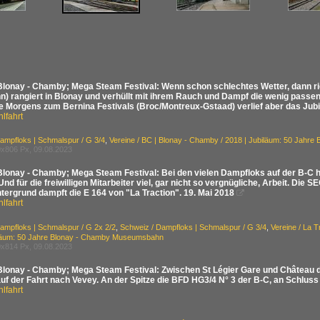
Blonay - Chamby; Mega Steam Festival: Wenn schon schlechtes Wetter, dann ri
) rangiert in Blonay und verhüllt mit ihrem Rauch und Dampf die wenig pass
e Morgens zum Bernina Festivals (Broc/Montreux-Gstaad) verlief aber das Jubi
lfahrt
ampfloks | Schmalspur / G 3/4
,
Vereine / BC | Blonay - Chamby / 2018 | Jubiläum: 50 Jah
x806 Px, 09.08.2023
Blonay - Chamby; Mega Steam Festival: Bei den vielen Dampfloks auf der B-C h
nd für die freiwilligen Mitarbeiter viel, gar nicht so vergnügliche, Arbeit. Die S
tergrund dampft die E 164 von "La Traction". 19. Mai 2018

lfahrt
ampfloks | Schmalspur / G 2x 2/2
,
Schweiz / Dampfloks | Schmalspur / G 3/4
,
Vereine / La 
iläum: 50 Jahre Blonay - Chamby Museumsbahn
x814 Px, 09.08.2023
Blonay - Chamby; Mega Steam Festival: Zwischen St Légier Gare und Château d'
uf der Fahrt nach Vevey. An der Spitze die BFD HG3/4 N° 3 der B-C, an Schluss 
lfahrt