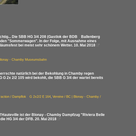
chtig... Die SBB HG 3/4 208 (Gastlok der BDB Ballenberg
enden "Sommerwagen". In der Folge, mit Ausnahme eines
läumsfest bei meist sehr schönem Wetter. 10. Mai 2018

re Blonay - Chamby Museumsbahn
errschte natürlich bei der Bekohlung in Chamby regen
EG G 2x 2/2 105 wird bekohlt, die SBB G 3/4 der wartet bereits
Traction / Dampflok G 2x2/2 E 164
,
Vereine / BC | Blonay - Chamby /
Hauteville ist der Blonay - Chamby Dampfzug "Riviera Belle
die HG 3/4 der DFB. 20. Mai 2018
