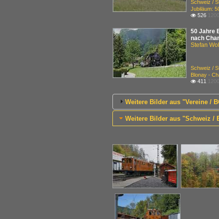
Schweiz / 
Jubiläum: 
526
1200

50 Jahre 
nach Cham
Stefan Woh
Schweiz / 
Blonay - 
411
1200

Weitere Bilder aus "Vereine /
Weitere Bilder aus "Schweiz / 