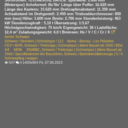
Stirnfronten. TECHNISCHE DATEN: Spurweite: 1.000 mm
(Meterspur) Achsformel: Bo’Bo’ Länge über Puffer: 16.620 mm
Länge des Kastens: 15.620 mm Drehzapfenabstand: 11.350 mm
Achsabstand im Drehgestell: 2.450 mm Triebraddurchmesser: 850
mm (neu) Höhe: 3.600 mm Breite: 2.700 mm Stundenleistung: 463
kW Stundenzugkraft : 5,10 t Übersetzung: 1:5,67
Höchstgeschwindigkeit: 75 km/h Eigengewicht: 36 t Ladefläche:
12,4 m² Zuladungsgewicht: 4,0 t Bremsen: Hs / V / C / Cr / X

Armin Schwarz
Schweiz / Strecken | Schmalspur / 112 Vevey – Blonay – Les Pléiades
CEV > MVR
,
Schweiz / Triebzüge | Schmalspur | ältere Bauart ab 1940 / BDe
4/4 ·MOB· SIG/BBC
,
Schweiz / Triebzüge | Schmalspur | ältere Bauart ab
1940 / Spezifikationen der Baureihen
,
Schweiz / Bahndienstfahrzeuge | X / X
Schneepflug /-wagen
547
1400x964 Px, 07.06.2023

 9