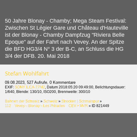
50 Jahre Blonay - Chamby; Mega Steam Festival:
Zwischen St Légier Gare und Château d'Hauteville
ist der Blonay - Chamby Dampfzug "Riviera Belle
Epoque" auf der Fahrt nach Vevey.
An der Spitze
die BFD HG3/4 N° 3 der B-C, an Schluss die HG
3/4 der DFB. 20. Mai 2018
Stefan Wohlfahrt
09.08.2023, 527 Aufrufe, 0 Kommentare
EXIF:
SONY ILCA-77M2
, Datum 2018:05:20 09:49:00, Belichtungsdauer:
1/640, Blende: 130/10, ISO200, Brennweite: 300/10
Bahnen der Schweiz
»
Schweiz
»
Strecken | Schmalspur
»
112 Vevey – Blonay – Les Pléiades CEV > MVR
»
ID 821449