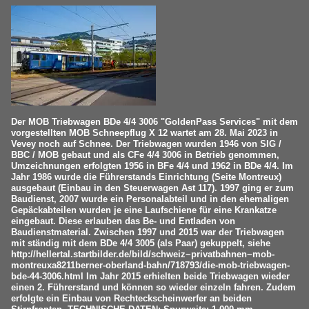
Der MOB Triebwagen BDe 4/4 3006 "GoldenPass Services" mit dem
vorgestellten MOB Schneepflug X 12 wartet am 28. Mai 2023 in
Vevey noch auf Schnee. Der Triebwagen wurden 1946 von SIG /
BBC / MOB gebaut und als CFe 4/4 3006 in Betrieb genommen,
Umzeichnungen erfolgten 1956 in BFe 4/4 und 1962 in BDe 4/4. Im
Jahr 1986 wurde die Führerstands Einrichtung (Seite Montreux)
ausgebaut (Einbau in den Steuerwagen Ast 117). 1997 ging er zum
Baudienst, 2007 wurde ein Personalabteil und in den ehemaligen
Gepäckabteilen wurden je eine Laufschiene für eine Krankatze
eingebaut. Diese erlauben das Be- und Entladen von
Baudienstmaterial. Zwischen 1997 und 2015 war der Triebwagen
mit ständig mit dem BDe 4/4 3005 (als Paar) gekuppelt, siehe
http://hellertal.startbilder.de/bild/schweiz~privatbahnen~mob-
montreuxa8211berner-oberland-bahn/718793/die-mob-triebwagen-
bde-44-3006.html Im Jahr 2015 erhielten beide Triebwagen wieder
einen 2. Führerstand und können so wieder einzeln fahren. Zudem
erfolgte ein Einbau von Rechteckscheinwerfer an beiden