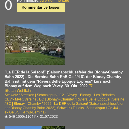
0
Kommentare,
Alle Kommentare
Kommentar verfassen
"La DER de la Saison!" (Saisonabschlussfeier der Blonay-Chamby
Bahn 2022) - Die Bernina Bahn RhB Ge 4/4 81 der Blonay-Chamby
Bahn ist mit dem "Riviera Belle Epoque Express" kurz nach
Blonay auf dem Weg nach Vevey. 30. Okt. 2022

Stefan Wohlfahrt
Schweiz / Strecken | Schmalspur / 112 Vevey – Blonay – Les Pléiades
CEV > MVR
,
Vereine / BC | Blonay - Chamby / Riviera Belle Epoque
,
Vereine
/ BC | Blonay - Chamby / 2022 | La DER de la Saison! (Saisonabschlussfeier
der Blonay-Chamby Bahn 2022)
,
Schweiz / E-Loks | Schmalspur / Ge 4/4 ·
ex Ge 6/6 ·RhB-Bernina·
546 1600x1104 Px, 31.07.2023
