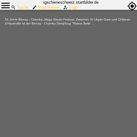
igschieneschweiz.startbilder.de
Suche
Registrieren
Login
50 Jahre Blonay - Chamby; Mega Steam Festival: Zwischen St Légier Gare und Château
d'Hauteville ist der Blonay - Chamby Dampfzug "Riviera Belle ...