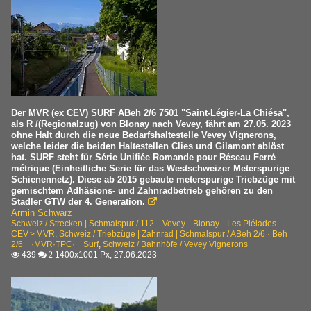
Der MVR (ex CEV) SURF ABeh 2/6 7501 "Saint-Légier-La Chiésa",
als R /(Regionalzug) von Blonay nach Vevey, fährt am 27.05. 2023
ohne Halt durch die neue Bedarfshaltestelle Vevey Vignerons,
welche leider die beiden Haltestellen Clies und Gilamont ablöst
hat. SURF steht für Série Unifiée Romande pour Réseau Ferré
métrique (Einheitliche Serie für das Westschweizer Meterspurige
Schienennetz). Diese ab 2015 gebaute meterspurige Triebzüge mit
gemischtem Adhäsions- und Zahnradbetrieb gehören zu den
Stadler GTW der 4. Generation.

Armin Schwarz
Schweiz / Strecken | Schmalspur / 112 Vevey – Blonay – Les Pléiades
CEV > MVR
,
Schweiz / Triebzüge | Zahnrad | Schmalspur / ABeh 2/6 · Beh
2/6 ·MVR·TPC· Surf
,
Schweiz / Bahnhöfe / Vevey Vignerons
439
1400x1001 Px, 27.06.2023

 2