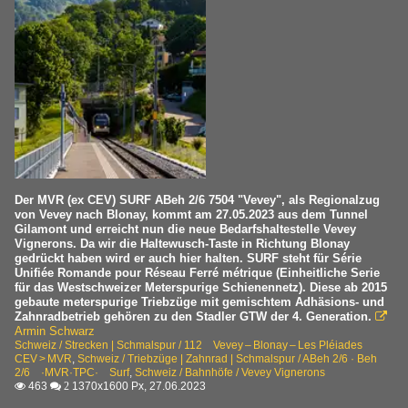
Der MVR (ex CEV) SURF ABeh 2/6 7504 "Vevey", als Regionalzug
von Vevey nach Blonay, kommt am 27.05.2023 aus dem Tunnel
Gilamont und erreicht nun die neue Bedarfshaltestelle Vevey
Vignerons. Da wir die Haltewusch-Taste in Richtung Blonay
gedrückt haben wird er auch hier halten. SURF steht für Série
Unifiée Romande pour Réseau Ferré métrique (Einheitliche Serie
für das Westschweizer Meterspurige Schienennetz). Diese ab 2015
gebaute meterspurige Triebzüge mit gemischtem Adhäsions- und
Zahnradbetrieb gehören zu den Stadler GTW der 4. Generation.

Armin Schwarz
Schweiz / Strecken | Schmalspur / 112 Vevey – Blonay – Les Pléiades
CEV > MVR
,
Schweiz / Triebzüge | Zahnrad | Schmalspur / ABeh 2/6 · Beh
2/6 ·MVR·TPC· Surf
,
Schweiz / Bahnhöfe / Vevey Vignerons
463
1370x1600 Px, 27.06.2023

 2