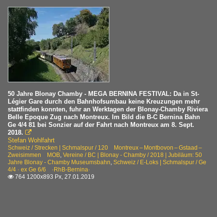
50 Jahre Blonay Chamby - MEGA BERNINA FESTIVAL: Da in St-
Légier Gare durch den Bahnhofsumbau keine Kreuzungen mehr
stattfinden konnten, fuhr an Werktagen der Blonay-Chamby Riviera
Belle Epoque Zug nach Montreux. Im Bild die B-C Bernina Bahn
Ge 4/4 81 bei Sonzier auf der Fahrt nach Montreux am 8. Sept.
2018.

Stefan Wohlfahrt
Schweiz / Strecken | Schmalspur / 120 Montreux – Montbovon – Gstaad –
Zweisimmen MOB
,
Vereine / BC | Blonay - Chamby / 2018 | Jubiläum: 50
Jahre Blonay - Chamby Museumsbahn
,
Schweiz / E-Loks | Schmalspur / Ge
4/4 · ex Ge 6/6 ·RhB-Bernina·
764 1200x893 Px, 27.01.2019
