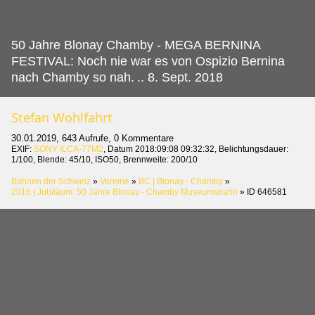
50 Jahre Blonay Chamby - MEGA BERNINA
FESTIVAL: Noch nie war es von Ospizio Bernina
nach Chamby so nah.
.. 8. Sept. 2018
Stefan Wohlfahrt
30.01.2019, 643 Aufrufe, 0 Kommentare
EXIF:
SONY ILCA-77M2
, Datum 2018:09:08 09:32:32, Belichtungsdauer:
1/100, Blende: 45/10, ISO50, Brennweite: 200/10
Bahnen der Schweiz
»
Vereine
»
BC | Blonay - Chamby
»
2018 | Jubiläum: 50 Jahre Blonay - Chamby Museumsbahn
»
ID 646581